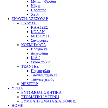
Μάτια – Φρύδια
Νύχια
Πρόσωπο
Χείλη
ΕΝΔΥΣΗ-ΑΞΕΣΟΥΑΡ
ΕΝΔΥΣΗ
ΚΑΛΤΣΕΣ
ΚΟΛΑΝ
ΜΠΛΟΥΖΕΣ
Σαγιονάρες
ΚΟΣΜΗΜΑΤΑ
Βραχιόλια
Δαχτυλίδια
Κολιέ
Σκουλαρίκια
ΤΣΑΝΤΕΣ
Πορτοφόλια
Τσάντες τάμπλετ
Τσάντες χειρός
ΝΕΣΕΣΕΡ
ΥΓΕΙΑ
ΕΝΤΟΜΟΑΠΩΘΗΤΙΚΑ
ΣΤΟΜΑΤΙΚΗ ΥΓΕΙΝΗ
ΣΥΜΠΛΗΡΩΜΑΤΑ ΔΙΑΤΡΟΦΗΣ
HOME