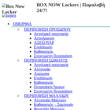
BOX NOW Lockers | Παραλαβή
24/7!
ΟΜΟΡΦΙΑ
ΠΕΡΙΠΟΙΗΣΗ ΠΡΟΣΩΠΟΥ
Αντηλιακή προστασία
Αντιγήρανση
ΑΞΕΣΟΥΑΡ
Ενυδάτωση
Καθαρισμός
Στοχευμένη Περιποίηση
ΠΕΡΙΠΟΙΗΣΗ ΣΩΜΑΤΟΣ
Αντηλιακή προστασία
Αξεσουάρ
Αρώματα
Ενυδάτωση
Καθαρισμός
Περιποίηση Άκρων
Στοχευμένη Περιποίηση
ΠΕΡΙΠΟΙΗΣΗ ΜΑΛΛΙΩΝ
Αξεσουάρ Μαλλιών
Καθαρισμός – Σαμπουάν
Φροντίδα Μαλλιών