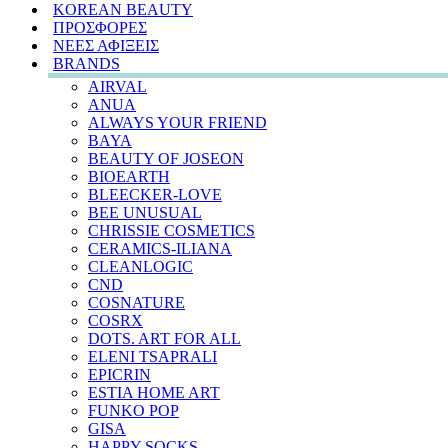
KOREAN BEAUTY
ΠΡΟΣΦΟΡΕΣ
ΝΕΕΣ ΑΦΙΞΕΙΣ
BRANDS
AIRVAL
ANUA
ALWAYS YOUR FRIEND
BAYA
BEAUTY OF JOSEON
BIOEARTH
BLEECKER-LOVE
BEE UNUSUAL
CHRISSIE COSMETICS
CERAMICS-ILIANA
CLEANLOGIC
CND
COSNATURE
COSRX
DOTS. ART FOR ALL
ELENI TSAPRALI
EPICRIN
ESTIA HOME ART
FUNKO POP
GISA
HAPPY SOCKS