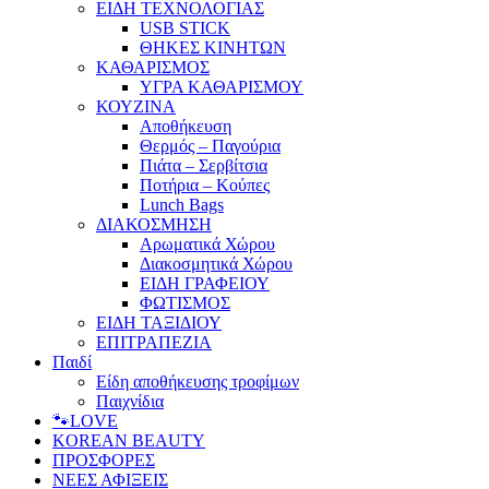
ΕΙΔΗ ΤΕΧΝΟΛΟΓΙΑΣ
USB STICK
ΘΗΚΕΣ ΚΙΝΗΤΩΝ
ΚΑΘΑΡΙΣΜΟΣ
ΥΓΡΑ ΚΑΘΑΡΙΣΜΟΥ
ΚΟΥΖΙΝΑ
Αποθήκευση
Θερμός – Παγούρια
Πιάτα – Σερβίτσια
Ποτήρια – Κούπες
Lunch Bags
ΔΙΑΚΟΣΜΗΣΗ
Αρωματικά Χώρου
Διακοσμητικά Χώρου
ΕΙΔΗ ΓΡΑΦΕΙΟΥ
ΦΩΤΙΣΜΟΣ
ΕΙΔΗ ΤΑΞΙΔΙΟΥ
ΕΠΙΤΡΑΠΕΖΙΑ
Παιδί
Είδη αποθήκευσης τροφίμων
Παιχνίδια
🐾LOVE
KOREAN BEAUTY
ΠΡΟΣΦΟΡΕΣ
ΝΕΕΣ ΑΦΙΞΕΙΣ