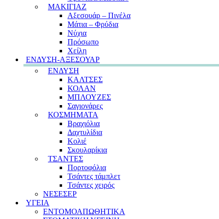
ΜΑΚΙΓΙΑΖ
Αξεσουάρ – Πινέλα
Μάτια – Φρύδια
Νύχια
Πρόσωπο
Χείλη
ΕΝΔΥΣΗ-ΑΞΕΣΟΥΑΡ
ΕΝΔΥΣΗ
ΚΑΛΤΣΕΣ
ΚΟΛΑΝ
ΜΠΛΟΥΖΕΣ
Σαγιονάρες
ΚΟΣΜΗΜΑΤΑ
Βραχιόλια
Δαχτυλίδια
Κολιέ
Σκουλαρίκια
ΤΣΑΝΤΕΣ
Πορτοφόλια
Τσάντες τάμπλετ
Τσάντες χειρός
ΝΕΣΕΣΕΡ
ΥΓΕΙΑ
ΕΝΤΟΜΟΑΠΩΘΗΤΙΚΑ