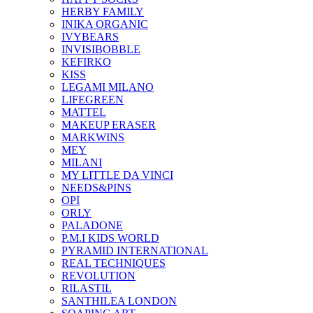
HERBY FAMILY
INIKA ORGANIC
IVYBEARS
INVISIBOBBLE
KEFIRKO
KISS
LEGAMI MILANO
LIFEGREEN
MATTEL
MAKEUP ERASER
MARKWINS
MEY
MILANI
MY LITTLE DA VINCI
NEEDS&PINS
OPI
ORLY
PALADONE
P.M.I KIDS WORLD
PYRAMID INTERNATIONAL
REAL TECHNIQUES
REVOLUTION
RILASTIL
SANTHILEA LONDON