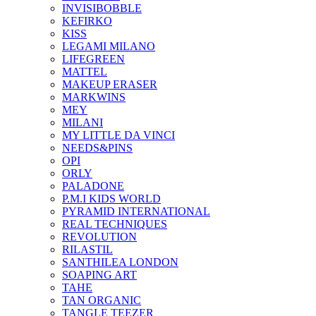
INVISIBOBBLE
KEFIRKO
KISS
LEGAMI MILANO
LIFEGREEN
MATTEL
MAKEUP ERASER
MARKWINS
MEY
MILANI
MY LITTLE DA VINCI
NEEDS&PINS
OPI
ORLY
PALADONE
P.M.I KIDS WORLD
PYRAMID INTERNATIONAL
REAL TECHNIQUES
REVOLUTION
RILASTIL
SANTHILEA LONDON
SOAPING ART
TAHE
TAN ORGANIC
TANGLE TEEZER