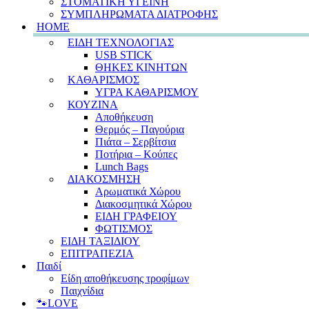
ΣΤΟΜΑΤΙΚΗ ΥΓΕΙΝΗ
ΣΥΜΠΛΗΡΩΜΑΤΑ ΔΙΑΤΡΟΦΗΣ
HOME
ΕΙΔΗ ΤΕΧΝΟΛΟΓΙΑΣ
USB STICK
ΘΗΚΕΣ ΚΙΝΗΤΩΝ
ΚΑΘΑΡΙΣΜΟΣ
ΥΓΡΑ ΚΑΘΑΡΙΣΜΟΥ
ΚΟΥΖΙΝΑ
Αποθήκευση
Θερμός – Παγούρια
Πιάτα – Σερβίτσια
Ποτήρια – Κούπες
Lunch Bags
ΔΙΑΚΟΣΜΗΣΗ
Αρωματικά Χώρου
Διακοσμητικά Χώρου
ΕΙΔΗ ΓΡΑΦΕΙΟΥ
ΦΩΤΙΣΜΟΣ
ΕΙΔΗ ΤΑΞΙΔΙΟΥ
ΕΠΙΤΡΑΠΕΖΙΑ
Παιδί
Είδη αποθήκευσης τροφίμων
Παιχνίδια
🐾LOVE