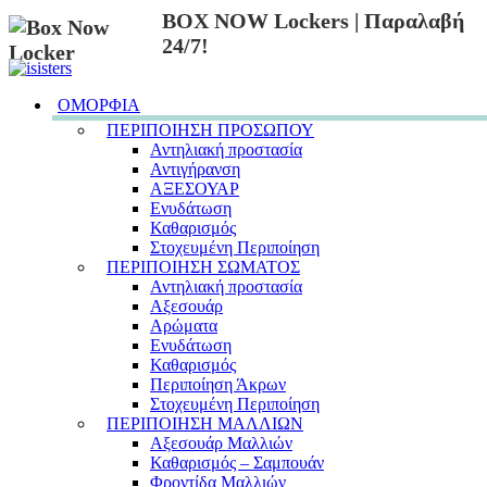
BOX NOW Lockers | Παραλαβή
24/7!
ΟΜΟΡΦΙΑ
ΠΕΡΙΠΟΙΗΣΗ ΠΡΟΣΩΠΟΥ
Αντηλιακή προστασία
Αντιγήρανση
ΑΞΕΣΟΥΑΡ
Ενυδάτωση
Καθαρισμός
Στοχευμένη Περιποίηση
ΠΕΡΙΠΟΙΗΣΗ ΣΩΜΑΤΟΣ
Αντηλιακή προστασία
Αξεσουάρ
Αρώματα
Ενυδάτωση
Καθαρισμός
Περιποίηση Άκρων
Στοχευμένη Περιποίηση
ΠΕΡΙΠΟΙΗΣΗ ΜΑΛΛΙΩΝ
Αξεσουάρ Μαλλιών
Καθαρισμός – Σαμπουάν
Φροντίδα Μαλλιών