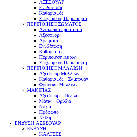
ΑΞΕΣΟΥΑΡ
Ενυδάτωση
Καθαρισμός
Στοχευμένη Περιποίηση
ΠΕΡΙΠΟΙΗΣΗ ΣΩΜΑΤΟΣ
Αντηλιακή προστασία
Αξεσουάρ
Αρώματα
Ενυδάτωση
Καθαρισμός
Περιποίηση Άκρων
Στοχευμένη Περιποίηση
ΠΕΡΙΠΟΙΗΣΗ ΜΑΛΛΙΩΝ
Αξεσουάρ Μαλλιών
Καθαρισμός – Σαμπουάν
Φροντίδα Μαλλιών
ΜΑΚΙΓΙΑΖ
Αξεσουάρ – Πινέλα
Μάτια – Φρύδια
Νύχια
Πρόσωπο
Χείλη
ΕΝΔΥΣΗ-ΑΞΕΣΟΥΑΡ
ΕΝΔΥΣΗ
ΚΑΛΤΣΕΣ