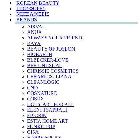
KOREAN BEAUTY
ΠΡΟΣΦΟΡΕΣ
ΝΕΕΣ ΑΦΙΞΕΙΣ
BRANDS
AIRVAL
ANUA
ALWAYS YOUR FRIEND
BAYA
BEAUTY OF JOSEON
BIOEARTH
BLEECKER-LOVE
BEE UNUSUAL
CHRISSIE COSMETICS
CERAMICS-ILIANA
CLEANLOGIC
CND
COSNATURE
COSRX
DOTS. ART FOR ALL
ELENI TSAPRALI
EPICRIN
ESTIA HOME ART
FUNKO POP
GISA
HAPPY SOCKS