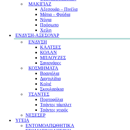
ΜΑΚΙΓΙΑΖ
Αξεσουάρ – Πινέλα
Μάτια – Φρύδια
Νύχια
Πρόσωπο
Χείλη
ΕΝΔΥΣΗ-ΑΞΕΣΟΥΑΡ
ΕΝΔΥΣΗ
ΚΑΛΤΣΕΣ
ΚΟΛΑΝ
ΜΠΛΟΥΖΕΣ
Σαγιονάρες
ΚΟΣΜΗΜΑΤΑ
Βραχιόλια
Δαχτυλίδια
Κολιέ
Σκουλαρίκια
ΤΣΑΝΤΕΣ
Πορτοφόλια
Τσάντες τάμπλετ
Τσάντες χειρός
ΝΕΣΕΣΕΡ
ΥΓΕΙΑ
ΕΝΤΟΜΟΑΠΩΘΗΤΙΚΑ