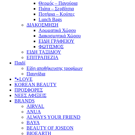
Θερμός – Παγούρια
Πιάτα – Σερβίτσια
Ποτήρια – Κούπες
Lunch Bags
ΔΙΑΚΟΣΜΗΣΗ
Αρωματικά Χώρου
Διακοσμητικά Χώρου
ΕΙΔΗ ΓΡΑΦΕΙΟΥ
ΦΩΤΙΣΜΟΣ
ΕΙΔΗ ΤΑΞΙΔΙΟΥ
ΕΠΙΤΡΑΠΕΖΙΑ
Παιδί
Είδη αποθήκευσης τροφίμων
Παιχνίδια
🐾LOVE
KOREAN BEAUTY
ΠΡΟΣΦΟΡΕΣ
ΝΕΕΣ ΑΦΙΞΕΙΣ
BRANDS
AIRVAL
ANUA
ALWAYS YOUR FRIEND
BAYA
BEAUTY OF JOSEON
BIOEARTH