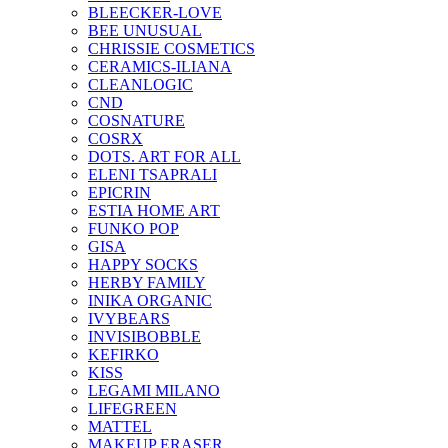
BLEECKER-LOVE
BEE UNUSUAL
CHRISSIE COSMETICS
CERAMICS-ILIANA
CLEANLOGIC
CND
COSNATURE
COSRX
DOTS. ART FOR ALL
ELENI TSAPRALI
EPICRIN
ESTIA HOME ART
FUNKO POP
GISA
HAPPY SOCKS
HERBY FAMILY
INIKA ORGANIC
IVYBEARS
INVISIBOBBLE
KEFIRKO
KISS
LEGAMI MILANO
LIFEGREEN
MATTEL
MAKEUP ERASER