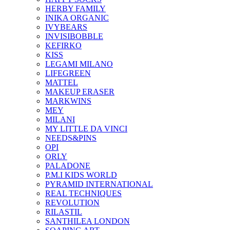
HERBY FAMILY
INIKA ORGANIC
IVYBEARS
INVISIBOBBLE
KEFIRKO
KISS
LEGAMI MILANO
LIFEGREEN
MATTEL
MAKEUP ERASER
MARKWINS
MEY
MILANI
MY LITTLE DA VINCI
NEEDS&PINS
OPI
ORLY
PALADONE
P.M.I KIDS WORLD
PYRAMID INTERNATIONAL
REAL TECHNIQUES
REVOLUTION
RILASTIL
SANTHILEA LONDON