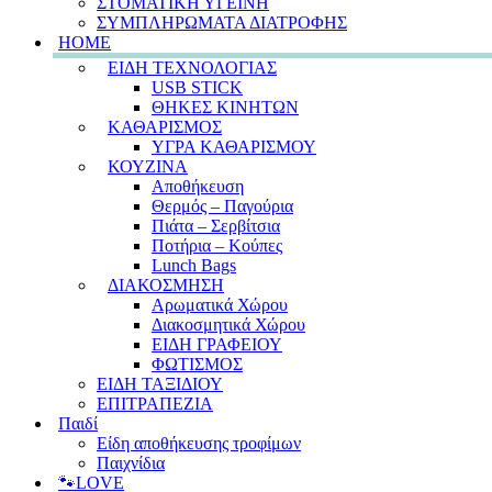
ΣΤΟΜΑΤΙΚΗ ΥΓΕΙΝΗ
ΣΥΜΠΛΗΡΩΜΑΤΑ ΔΙΑΤΡΟΦΗΣ
HOME
ΕΙΔΗ ΤΕΧΝΟΛΟΓΙΑΣ
USB STICK
ΘΗΚΕΣ ΚΙΝΗΤΩΝ
ΚΑΘΑΡΙΣΜΟΣ
ΥΓΡΑ ΚΑΘΑΡΙΣΜΟΥ
ΚΟΥΖΙΝΑ
Αποθήκευση
Θερμός – Παγούρια
Πιάτα – Σερβίτσια
Ποτήρια – Κούπες
Lunch Bags
ΔΙΑΚΟΣΜΗΣΗ
Αρωματικά Χώρου
Διακοσμητικά Χώρου
ΕΙΔΗ ΓΡΑΦΕΙΟΥ
ΦΩΤΙΣΜΟΣ
ΕΙΔΗ ΤΑΞΙΔΙΟΥ
ΕΠΙΤΡΑΠΕΖΙΑ
Παιδί
Είδη αποθήκευσης τροφίμων
Παιχνίδια
🐾LOVE