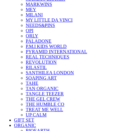
MARKWINS
MEY
MILANI
MY LITTLE DA VINCI
NEEDS&PINS
OPI
ORLY
PALADONE
P.M.I KIDS WORLD
PYRAMID INTERNATIONAL
REAL TECHNIQUES
REVOLUTION
RILASTIL
SANTHILEA LONDON
SOAPING ART
TAHE
TAN ORGANIC
TANGLE TEEZER
THE GEL CREW
THE HUMBLE CO
TREAT ME WELL
UP CALM
GIFT SET
ORGANIC
BIOEARTH