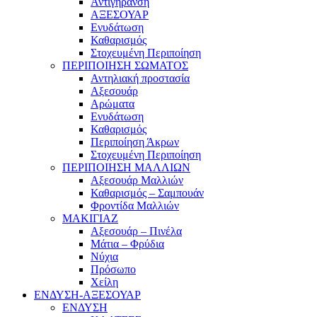
Αντιγήρανση
ΑΞΕΣΟΥΑΡ
Ενυδάτωση
Καθαρισμός
Στοχευμένη Περιποίηση
ΠΕΡΙΠΟΙΗΣΗ ΣΩΜΑΤΟΣ
Αντηλιακή προστασία
Αξεσουάρ
Αρώματα
Ενυδάτωση
Καθαρισμός
Περιποίηση Άκρων
Στοχευμένη Περιποίηση
ΠΕΡΙΠΟΙΗΣΗ ΜΑΛΛΙΩΝ
Αξεσουάρ Μαλλιών
Καθαρισμός – Σαμπουάν
Φροντίδα Μαλλιών
ΜΑΚΙΓΙΑΖ
Αξεσουάρ – Πινέλα
Μάτια – Φρύδια
Νύχια
Πρόσωπο
Χείλη
ΕΝΔΥΣΗ-ΑΞΕΣΟΥΑΡ
ΕΝΔΥΣΗ