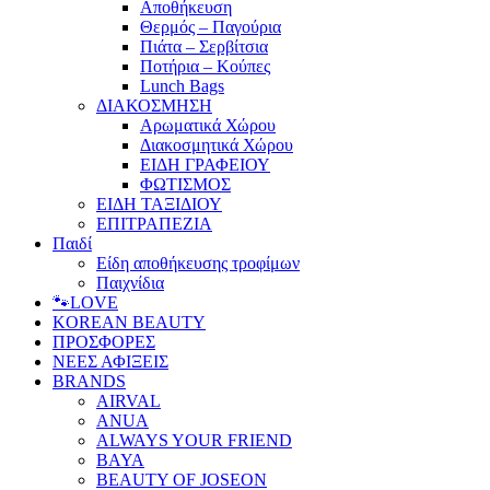
Αποθήκευση
Θερμός – Παγούρια
Πιάτα – Σερβίτσια
Ποτήρια – Κούπες
Lunch Bags
ΔΙΑΚΟΣΜΗΣΗ
Αρωματικά Χώρου
Διακοσμητικά Χώρου
ΕΙΔΗ ΓΡΑΦΕΙΟΥ
ΦΩΤΙΣΜΟΣ
ΕΙΔΗ ΤΑΞΙΔΙΟΥ
ΕΠΙΤΡΑΠΕΖΙΑ
Παιδί
Είδη αποθήκευσης τροφίμων
Παιχνίδια
🐾LOVE
KOREAN BEAUTY
ΠΡΟΣΦΟΡΕΣ
ΝΕΕΣ ΑΦΙΞΕΙΣ
BRANDS
AIRVAL
ANUA
ALWAYS YOUR FRIEND
BAYA
BEAUTY OF JOSEON