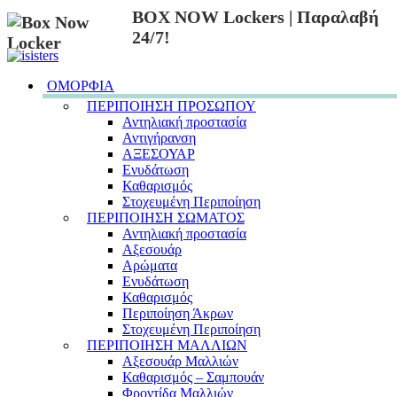
BOX NOW Lockers | Παραλαβή
24/7!
ΟΜΟΡΦΙΑ
ΠΕΡΙΠΟΙΗΣΗ ΠΡΟΣΩΠΟΥ
Αντηλιακή προστασία
Αντιγήρανση
ΑΞΕΣΟΥΑΡ
Ενυδάτωση
Καθαρισμός
Στοχευμένη Περιποίηση
ΠΕΡΙΠΟΙΗΣΗ ΣΩΜΑΤΟΣ
Αντηλιακή προστασία
Αξεσουάρ
Αρώματα
Ενυδάτωση
Καθαρισμός
Περιποίηση Άκρων
Στοχευμένη Περιποίηση
ΠΕΡΙΠΟΙΗΣΗ ΜΑΛΛΙΩΝ
Αξεσουάρ Μαλλιών
Καθαρισμός – Σαμπουάν
Φροντίδα Μαλλιών