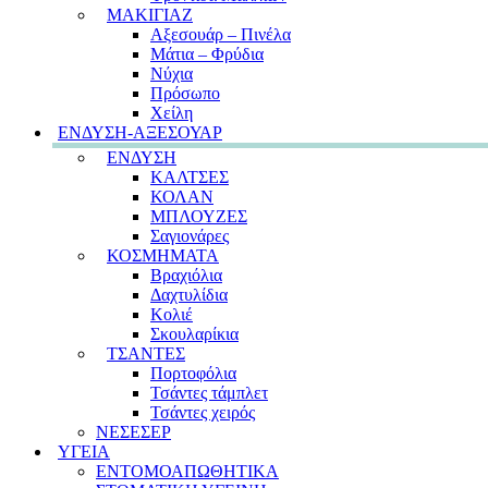
ΜΑΚΙΓΙΑΖ
Αξεσουάρ – Πινέλα
Μάτια – Φρύδια
Νύχια
Πρόσωπο
Χείλη
ΕΝΔΥΣΗ-ΑΞΕΣΟΥΑΡ
ΕΝΔΥΣΗ
ΚΑΛΤΣΕΣ
ΚΟΛΑΝ
ΜΠΛΟΥΖΕΣ
Σαγιονάρες
ΚΟΣΜΗΜΑΤΑ
Βραχιόλια
Δαχτυλίδια
Κολιέ
Σκουλαρίκια
ΤΣΑΝΤΕΣ
Πορτοφόλια
Τσάντες τάμπλετ
Τσάντες χειρός
ΝΕΣΕΣΕΡ
ΥΓΕΙΑ
ΕΝΤΟΜΟΑΠΩΘΗΤΙΚΑ