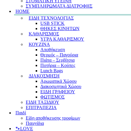
ΣΤΟΜΑΤΙΚΗ ΥΓΕΙΝΗ
ΣΥΜΠΛΗΡΩΜΑΤΑ ΔΙΑΤΡΟΦΗΣ
HOME
ΕΙΔΗ ΤΕΧΝΟΛΟΓΙΑΣ
USB STICK
ΘΗΚΕΣ ΚΙΝΗΤΩΝ
ΚΑΘΑΡΙΣΜΟΣ
ΥΓΡΑ ΚΑΘΑΡΙΣΜΟΥ
ΚΟΥΖΙΝΑ
Αποθήκευση
Θερμός – Παγούρια
Πιάτα – Σερβίτσια
Ποτήρια – Κούπες
Lunch Bags
ΔΙΑΚΟΣΜΗΣΗ
Αρωματικά Χώρου
Διακοσμητικά Χώρου
ΕΙΔΗ ΓΡΑΦΕΙΟΥ
ΦΩΤΙΣΜΟΣ
ΕΙΔΗ ΤΑΞΙΔΙΟΥ
ΕΠΙΤΡΑΠΕΖΙΑ
Παιδί
Είδη αποθήκευσης τροφίμων
Παιχνίδια
🐾LOVE