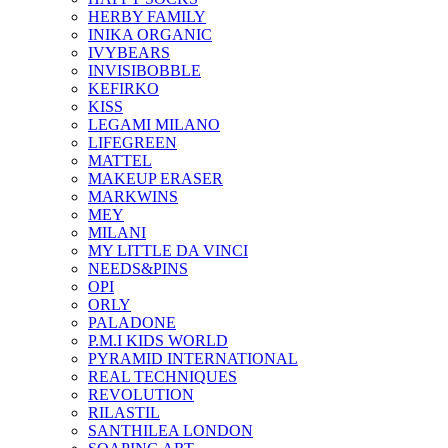
HERBY FAMILY
INIKA ORGANIC
IVYBEARS
INVISIBOBBLE
KEFIRKO
KISS
LEGAMI MILANO
LIFEGREEN
MATTEL
MAKEUP ERASER
MARKWINS
MEY
MILANI
MY LITTLE DA VINCI
NEEDS&PINS
OPI
ORLY
PALADONE
P.M.I KIDS WORLD
PYRAMID INTERNATIONAL
REAL TECHNIQUES
REVOLUTION
RILASTIL
SANTHILEA LONDON