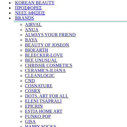
KOREAN BEAUTY
ΠΡΟΣΦΟΡΕΣ
ΝΕΕΣ ΑΦΙΞΕΙΣ
BRANDS
AIRVAL
ANUA
ALWAYS YOUR FRIEND
BAYA
BEAUTY OF JOSEON
BIOEARTH
BLEECKER-LOVE
BEE UNUSUAL
CHRISSIE COSMETICS
CERAMICS-ILIANA
CLEANLOGIC
CND
COSNATURE
COSRX
DOTS. ART FOR ALL
ELENI TSAPRALI
EPICRIN
ESTIA HOME ART
FUNKO POP
GISA
HAPPY SOCKS