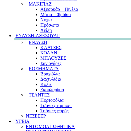
ΜΑΚΙΓΙΑΖ
Αξεσουάρ – Πινέλα
Μάτια – Φρύδια
Νύχια
Πρόσωπο
Χείλη
ΕΝΔΥΣΗ-ΑΞΕΣΟΥΑΡ
ΕΝΔΥΣΗ
ΚΑΛΤΣΕΣ
ΚΟΛΑΝ
ΜΠΛΟΥΖΕΣ
Σαγιονάρες
ΚΟΣΜΗΜΑΤΑ
Βραχιόλια
Δαχτυλίδια
Κολιέ
Σκουλαρίκια
ΤΣΑΝΤΕΣ
Πορτοφόλια
Τσάντες τάμπλετ
Τσάντες χειρός
ΝΕΣΕΣΕΡ
ΥΓΕΙΑ
ΕΝΤΟΜΟΑΠΩΘΗΤΙΚΑ