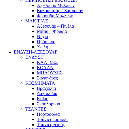
ΠΕΡΙΠΟΙΗΣΗ ΜΑΛΛΙΩΝ
Αξεσουάρ Μαλλιών
Καθαρισμός – Σαμπουάν
Φροντίδα Μαλλιών
ΜΑΚΙΓΙΑΖ
Αξεσουάρ – Πινέλα
Μάτια – Φρύδια
Νύχια
Πρόσωπο
Χείλη
ΕΝΔΥΣΗ-ΑΞΕΣΟΥΑΡ
ΕΝΔΥΣΗ
ΚΑΛΤΣΕΣ
ΚΟΛΑΝ
ΜΠΛΟΥΖΕΣ
Σαγιονάρες
ΚΟΣΜΗΜΑΤΑ
Βραχιόλια
Δαχτυλίδια
Κολιέ
Σκουλαρίκια
ΤΣΑΝΤΕΣ
Πορτοφόλια
Τσάντες τάμπλετ
Τσάντες χειρός