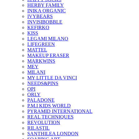
HERBY FAMILY
INIKA ORGANIC
IVYBEARS
INVISIBOBBLE
KEFIRKO
KISS
LEGAMI MILANO
LIFEGREEN
MATTEL
MAKEUP ERASER
MARKWINS
MEY
MILANI
MY LITTLE DA VINCI
NEEDS&PINS
OPI
ORLY
PALADONE
P.M.I KIDS WORLD
PYRAMID INTERNATIONAL
REAL TECHNIQUES
REVOLUTION
RILASTIL
SANTHILEA LONDON