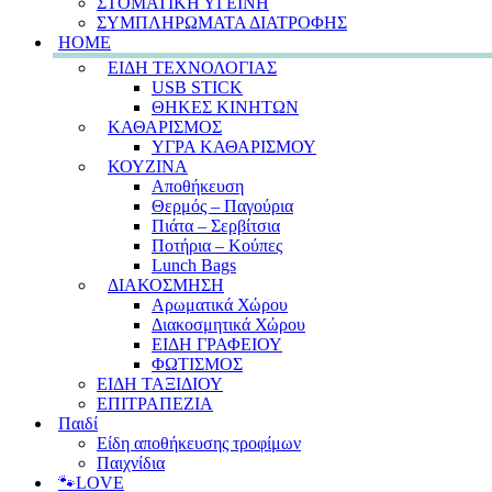
ΣΤΟΜΑΤΙΚΗ ΥΓΕΙΝΗ
ΣΥΜΠΛΗΡΩΜΑΤΑ ΔΙΑΤΡΟΦΗΣ
HOME
ΕΙΔΗ ΤΕΧΝΟΛΟΓΙΑΣ
USB STICK
ΘΗΚΕΣ ΚΙΝΗΤΩΝ
ΚΑΘΑΡΙΣΜΟΣ
ΥΓΡΑ ΚΑΘΑΡΙΣΜΟΥ
ΚΟΥΖΙΝΑ
Αποθήκευση
Θερμός – Παγούρια
Πιάτα – Σερβίτσια
Ποτήρια – Κούπες
Lunch Bags
ΔΙΑΚΟΣΜΗΣΗ
Αρωματικά Χώρου
Διακοσμητικά Χώρου
ΕΙΔΗ ΓΡΑΦΕΙΟΥ
ΦΩΤΙΣΜΟΣ
ΕΙΔΗ ΤΑΞΙΔΙΟΥ
ΕΠΙΤΡΑΠΕΖΙΑ
Παιδί
Είδη αποθήκευσης τροφίμων
Παιχνίδια
🐾LOVE