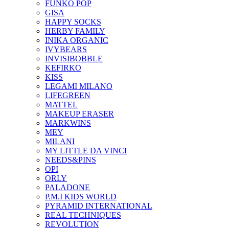
FUNKO POP
GISA
HAPPY SOCKS
HERBY FAMILY
INIKA ORGANIC
IVYBEARS
INVISIBOBBLE
KEFIRKO
KISS
LEGAMI MILANO
LIFEGREEN
MATTEL
MAKEUP ERASER
MARKWINS
MEY
MILANI
MY LITTLE DA VINCI
NEEDS&PINS
OPI
ORLY
PALADONE
P.M.I KIDS WORLD
PYRAMID INTERNATIONAL
REAL TECHNIQUES
REVOLUTION