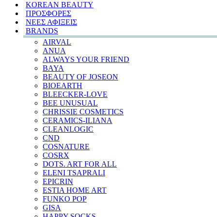
KOREAN BEAUTY
ΠΡΟΣΦΟΡΕΣ
ΝΕΕΣ ΑΦΙΞΕΙΣ
BRANDS
AIRVAL
ANUA
ALWAYS YOUR FRIEND
BAYA
BEAUTY OF JOSEON
BIOEARTH
BLEECKER-LOVE
BEE UNUSUAL
CHRISSIE COSMETICS
CERAMICS-ILIANA
CLEANLOGIC
CND
COSNATURE
COSRX
DOTS. ART FOR ALL
ELENI TSAPRALI
EPICRIN
ESTIA HOME ART
FUNKO POP
GISA
HAPPY SOCKS