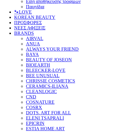
Είδη αποθήκευσης τροφίμων
Παιχνίδια
🐾LOVE
KOREAN BEAUTY
ΠΡΟΣΦΟΡΕΣ
ΝΕΕΣ ΑΦΙΞΕΙΣ
BRANDS
AIRVAL
ANUA
ALWAYS YOUR FRIEND
BAYA
BEAUTY OF JOSEON
BIOEARTH
BLEECKER-LOVE
BEE UNUSUAL
CHRISSIE COSMETICS
CERAMICS-ILIANA
CLEANLOGIC
CND
COSNATURE
COSRX
DOTS. ART FOR ALL
ELENI TSAPRALI
EPICRIN
ESTIA HOME ART