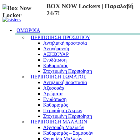
BOX NOW Lockers | Παραλαβή
24/7!
ΟΜΟΡΦΙΑ
ΠΕΡΙΠΟΙΗΣΗ ΠΡΟΣΩΠΟΥ
Αντηλιακή προστασία
Αντιγήρανση
ΑΞΕΣΟΥΑΡ
Ενυδάτωση
Καθαρισμός
Στοχευμένη Περιποίηση
ΠΕΡΙΠΟΙΗΣΗ ΣΩΜΑΤΟΣ
Αντηλιακή προστασία
Αξεσουάρ
Αρώματα
Ενυδάτωση
Καθαρισμός
Περιποίηση Άκρων
Στοχευμένη Περιποίηση
ΠΕΡΙΠΟΙΗΣΗ ΜΑΛΛΙΩΝ
Αξεσουάρ Μαλλιών
Καθαρισμός – Σαμπουάν
Φροντίδα Μαλλιών