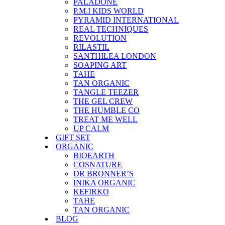
PALADONE
P.M.I KIDS WORLD
PYRAMID INTERNATIONAL
REAL TECHNIQUES
REVOLUTION
RILASTIL
SANTHILEA LONDON
SOAPING ART
TAHE
TAN ORGANIC
TANGLE TEEZER
THE GEL CREW
THE HUMBLE CO
TREAT ME WELL
UP CALM
GIFT SET
ORGANIC
BIOEARTH
COSNATURE
DR BRONNER’S
INIKA ORGANIC
KEFIRKO
TAHE
TAN ORGANIC
BLOG