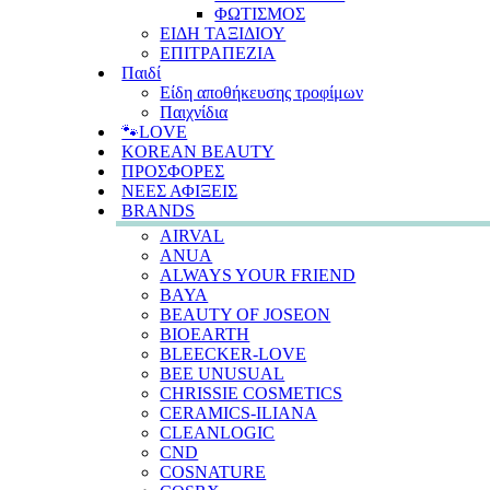
ΦΩΤΙΣΜΟΣ
ΕΙΔΗ ΤΑΞΙΔΙΟΥ
ΕΠΙΤΡΑΠΕΖΙΑ
Παιδί
Είδη αποθήκευσης τροφίμων
Παιχνίδια
🐾LOVE
KOREAN BEAUTY
ΠΡΟΣΦΟΡΕΣ
ΝΕΕΣ ΑΦΙΞΕΙΣ
BRANDS
AIRVAL
ANUA
ALWAYS YOUR FRIEND
BAYA
BEAUTY OF JOSEON
BIOEARTH
BLEECKER-LOVE
BEE UNUSUAL
CHRISSIE COSMETICS
CERAMICS-ILIANA
CLEANLOGIC
CND
COSNATURE