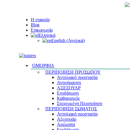
Η εταιρεία
Blog
Επικοινωνία
Ελληνικά
English
(
Αγγλικά
)
ΟΜΟΡΦΙΑ
ΠΕΡΙΠΟΙΗΣΗ ΠΡΟΣΩΠΟΥ
Αντηλιακή προστασία
Αντιγήρανση
ΑΞΕΣΟΥΑΡ
Ενυδάτωση
Καθαρισμός
Στοχευμένη Περιποίηση
ΠΕΡΙΠΟΙΗΣΗ ΣΩΜΑΤΟΣ
Αντηλιακή προστασία
Αξεσουάρ
Αρώματα
Ενυδάτωση