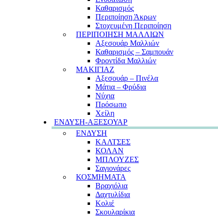
Καθαρισμός
Περιποίηση Άκρων
Στοχευμένη Περιποίηση
ΠΕΡΙΠΟΙΗΣΗ ΜΑΛΛΙΩΝ
Αξεσουάρ Μαλλιών
Καθαρισμός – Σαμπουάν
Φροντίδα Μαλλιών
ΜΑΚΙΓΙΑΖ
Αξεσουάρ – Πινέλα
Μάτια – Φρύδια
Νύχια
Πρόσωπο
Χείλη
ΕΝΔΥΣΗ-ΑΞΕΣΟΥΑΡ
ΕΝΔΥΣΗ
ΚΑΛΤΣΕΣ
ΚΟΛΑΝ
ΜΠΛΟΥΖΕΣ
Σαγιονάρες
ΚΟΣΜΗΜΑΤΑ
Βραχιόλια
Δαχτυλίδια
Κολιέ
Σκουλαρίκια