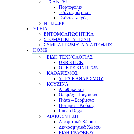
ΤΣΑΝΤΕΣ
Πορτοφόλια
Τσάντες τάμπλετ
Τσάντες χειρός
ΝΕΣΕΣΕΡ
ΥΓΕΙΑ
ΕΝΤΟΜΟΑΠΩΘΗΤΙΚΑ
ΣΤΟΜΑΤΙΚΗ ΥΓΕΙΝΗ
ΣΥΜΠΛΗΡΩΜΑΤΑ ΔΙΑΤΡΟΦΗΣ
HOME
ΕΙΔΗ ΤΕΧΝΟΛΟΓΙΑΣ
USB STICK
ΘΗΚΕΣ ΚΙΝΗΤΩΝ
ΚΑΘΑΡΙΣΜΟΣ
ΥΓΡΑ ΚΑΘΑΡΙΣΜΟΥ
ΚΟΥΖΙΝΑ
Αποθήκευση
Θερμός – Παγούρια
Πιάτα – Σερβίτσια
Ποτήρια – Κούπες
Lunch Bags
ΔΙΑΚΟΣΜΗΣΗ
Αρωματικά Χώρου
Διακοσμητικά Χώρου
ΕΙΔΗ ΓΡΑΦΕΙΟΥ