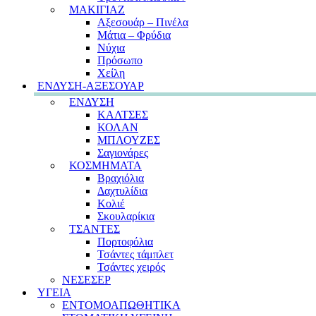
ΜΑΚΙΓΙΑΖ
Αξεσουάρ – Πινέλα
Μάτια – Φρύδια
Νύχια
Πρόσωπο
Χείλη
ΕΝΔΥΣΗ-ΑΞΕΣΟΥΑΡ
ΕΝΔΥΣΗ
ΚΑΛΤΣΕΣ
ΚΟΛΑΝ
ΜΠΛΟΥΖΕΣ
Σαγιονάρες
ΚΟΣΜΗΜΑΤΑ
Βραχιόλια
Δαχτυλίδια
Κολιέ
Σκουλαρίκια
ΤΣΑΝΤΕΣ
Πορτοφόλια
Τσάντες τάμπλετ
Τσάντες χειρός
ΝΕΣΕΣΕΡ
ΥΓΕΙΑ
ΕΝΤΟΜΟΑΠΩΘΗΤΙΚΑ