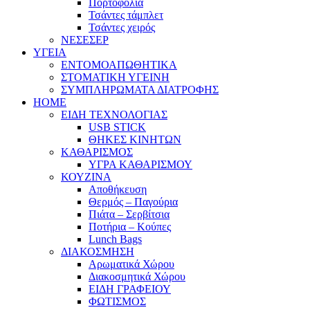
Πορτοφόλια
Τσάντες τάμπλετ
Τσάντες χειρός
ΝΕΣΕΣΕΡ
ΥΓΕΙΑ
ΕΝΤΟΜΟΑΠΩΘΗΤΙΚΑ
ΣΤΟΜΑΤΙΚΗ ΥΓΕΙΝΗ
ΣΥΜΠΛΗΡΩΜΑΤΑ ΔΙΑΤΡΟΦΗΣ
HOME
ΕΙΔΗ ΤΕΧΝΟΛΟΓΙΑΣ
USB STICK
ΘΗΚΕΣ ΚΙΝΗΤΩΝ
ΚΑΘΑΡΙΣΜΟΣ
ΥΓΡΑ ΚΑΘΑΡΙΣΜΟΥ
ΚΟΥΖΙΝΑ
Αποθήκευση
Θερμός – Παγούρια
Πιάτα – Σερβίτσια
Ποτήρια – Κούπες
Lunch Bags
ΔΙΑΚΟΣΜΗΣΗ
Αρωματικά Χώρου
Διακοσμητικά Χώρου
ΕΙΔΗ ΓΡΑΦΕΙΟΥ
ΦΩΤΙΣΜΟΣ