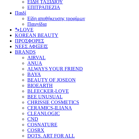
ΕΙΔΗ ΤΑΞΙΔΙΟΥ
ΕΠΙΤΡΑΠΕΖΙΑ
Παιδί
Είδη αποθήκευσης τροφίμων
Παιχνίδια
🐾LOVE
KOREAN BEAUTY
ΠΡΟΣΦΟΡΕΣ
ΝΕΕΣ ΑΦΙΞΕΙΣ
BRANDS
AIRVAL
ANUA
ALWAYS YOUR FRIEND
BAYA
BEAUTY OF JOSEON
BIOEARTH
BLEECKER-LOVE
BEE UNUSUAL
CHRISSIE COSMETICS
CERAMICS-ILIANA
CLEANLOGIC
CND
COSNATURE
COSRX
DOTS. ART FOR ALL