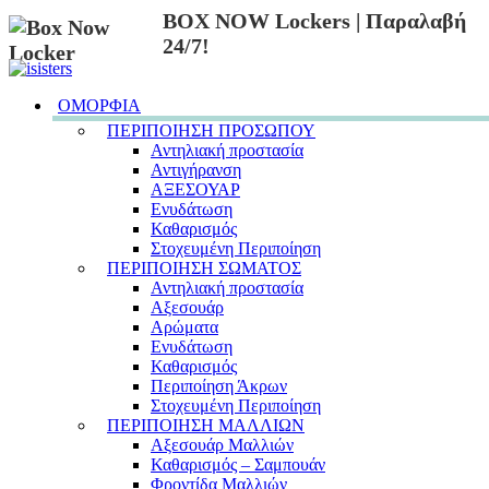
BOX NOW Lockers | Παραλαβή
24/7!
ΟΜΟΡΦΙΑ
ΠΕΡΙΠΟΙΗΣΗ ΠΡΟΣΩΠΟΥ
Αντηλιακή προστασία
Αντιγήρανση
ΑΞΕΣΟΥΑΡ
Ενυδάτωση
Καθαρισμός
Στοχευμένη Περιποίηση
ΠΕΡΙΠΟΙΗΣΗ ΣΩΜΑΤΟΣ
Αντηλιακή προστασία
Αξεσουάρ
Αρώματα
Ενυδάτωση
Καθαρισμός
Περιποίηση Άκρων
Στοχευμένη Περιποίηση
ΠΕΡΙΠΟΙΗΣΗ ΜΑΛΛΙΩΝ
Αξεσουάρ Μαλλιών
Καθαρισμός – Σαμπουάν
Φροντίδα Μαλλιών