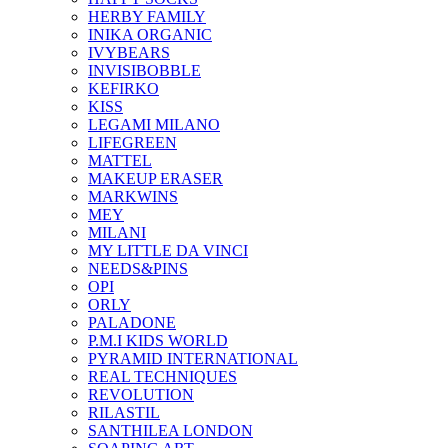
HERBY FAMILY
INIKA ORGANIC
IVYBEARS
INVISIBOBBLE
KEFIRKO
KISS
LEGAMI MILANO
LIFEGREEN
MATTEL
MAKEUP ERASER
MARKWINS
MEY
MILANI
MY LITTLE DA VINCI
NEEDS&PINS
OPI
ORLY
PALADONE
P.M.I KIDS WORLD
PYRAMID INTERNATIONAL
REAL TECHNIQUES
REVOLUTION
RILASTIL
SANTHILEA LONDON