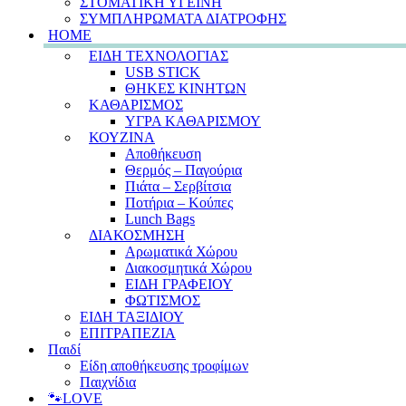
ΣΤΟΜΑΤΙΚΗ ΥΓΕΙΝΗ
ΣΥΜΠΛΗΡΩΜΑΤΑ ΔΙΑΤΡΟΦΗΣ
HOME
ΕΙΔΗ ΤΕΧΝΟΛΟΓΙΑΣ
USB STICK
ΘΗΚΕΣ ΚΙΝΗΤΩΝ
ΚΑΘΑΡΙΣΜΟΣ
ΥΓΡΑ ΚΑΘΑΡΙΣΜΟΥ
ΚΟΥΖΙΝΑ
Αποθήκευση
Θερμός – Παγούρια
Πιάτα – Σερβίτσια
Ποτήρια – Κούπες
Lunch Bags
ΔΙΑΚΟΣΜΗΣΗ
Αρωματικά Χώρου
Διακοσμητικά Χώρου
ΕΙΔΗ ΓΡΑΦΕΙΟΥ
ΦΩΤΙΣΜΟΣ
ΕΙΔΗ ΤΑΞΙΔΙΟΥ
ΕΠΙΤΡΑΠΕΖΙΑ
Παιδί
Είδη αποθήκευσης τροφίμων
Παιχνίδια
🐾LOVE