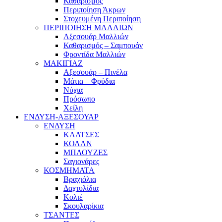
Καθαρισμός
Περιποίηση Άκρων
Στοχευμένη Περιποίηση
ΠΕΡΙΠΟΙΗΣΗ ΜΑΛΛΙΩΝ
Αξεσουάρ Μαλλιών
Καθαρισμός – Σαμπουάν
Φροντίδα Μαλλιών
ΜΑΚΙΓΙΑΖ
Αξεσουάρ – Πινέλα
Μάτια – Φρύδια
Νύχια
Πρόσωπο
Χείλη
ΕΝΔΥΣΗ-ΑΞΕΣΟΥΑΡ
ΕΝΔΥΣΗ
ΚΑΛΤΣΕΣ
ΚΟΛΑΝ
ΜΠΛΟΥΖΕΣ
Σαγιονάρες
ΚΟΣΜΗΜΑΤΑ
Βραχιόλια
Δαχτυλίδια
Κολιέ
Σκουλαρίκια
ΤΣΑΝΤΕΣ