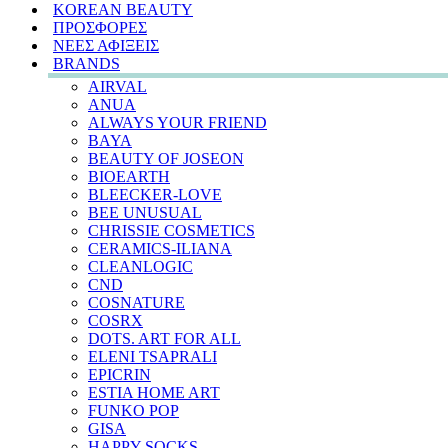
KOREAN BEAUTY
ΠΡΟΣΦΟΡΕΣ
ΝΕΕΣ ΑΦΙΞΕΙΣ
BRANDS
AIRVAL
ANUA
ALWAYS YOUR FRIEND
BAYA
BEAUTY OF JOSEON
BIOEARTH
BLEECKER-LOVE
BEE UNUSUAL
CHRISSIE COSMETICS
CERAMICS-ILIANA
CLEANLOGIC
CND
COSNATURE
COSRX
DOTS. ART FOR ALL
ELENI TSAPRALI
EPICRIN
ESTIA HOME ART
FUNKO POP
GISA
HAPPY SOCKS