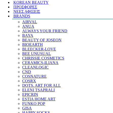
KOREAN BEAUTY
ΠΡΟΣΦΟΡΕΣ
ΝΕΕΣ ΑΦΙΞΕΙΣ
BRANDS
AIRVAL
ANUA
ALWAYS YOUR FRIEND
BAYA
BEAUTY OF JOSEON
BIOEARTH
BLEECKER-LOVE
BEE UNUSUAL
CHRISSIE COSMETICS
CERAMICS-ILIANA
CLEANLOGIC
CND
COSNATURE
COSRX
DOTS. ART FOR ALL
ELENI TSAPRALI
EPICRIN
ESTIA HOME ART
FUNKO POP
GISA
HAPPY SOCKS