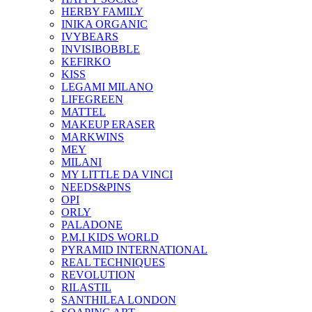
HERBY FAMILY
INIKA ORGANIC
IVYBEARS
INVISIBOBBLE
KEFIRKO
KISS
LEGAMI MILANO
LIFEGREEN
MATTEL
MAKEUP ERASER
MARKWINS
MEY
MILANI
MY LITTLE DA VINCI
NEEDS&PINS
OPI
ORLY
PALADONE
P.M.I KIDS WORLD
PYRAMID INTERNATIONAL
REAL TECHNIQUES
REVOLUTION
RILASTIL
SANTHILEA LONDON