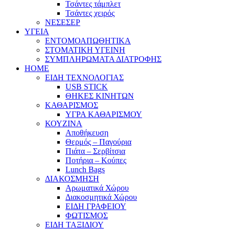
Τσάντες τάμπλετ
Τσάντες χειρός
ΝΕΣΕΣΕΡ
ΥΓΕΙΑ
ΕΝΤΟΜΟΑΠΩΘΗΤΙΚΑ
ΣΤΟΜΑΤΙΚΗ ΥΓΕΙΝΗ
ΣΥΜΠΛΗΡΩΜΑΤΑ ΔΙΑΤΡΟΦΗΣ
HOME
ΕΙΔΗ ΤΕΧΝΟΛΟΓΙΑΣ
USB STICK
ΘΗΚΕΣ ΚΙΝΗΤΩΝ
ΚΑΘΑΡΙΣΜΟΣ
ΥΓΡΑ ΚΑΘΑΡΙΣΜΟΥ
ΚΟΥΖΙΝΑ
Αποθήκευση
Θερμός – Παγούρια
Πιάτα – Σερβίτσια
Ποτήρια – Κούπες
Lunch Bags
ΔΙΑΚΟΣΜΗΣΗ
Αρωματικά Χώρου
Διακοσμητικά Χώρου
ΕΙΔΗ ΓΡΑΦΕΙΟΥ
ΦΩΤΙΣΜΟΣ
ΕΙΔΗ ΤΑΞΙΔΙΟΥ