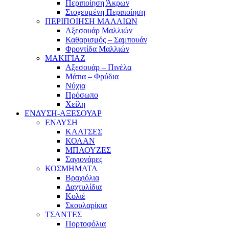
Περιποίηση Άκρων
Στοχευμένη Περιποίηση
ΠΕΡΙΠΟΙΗΣΗ ΜΑΛΛΙΩΝ
Αξεσουάρ Μαλλιών
Καθαρισμός – Σαμπουάν
Φροντίδα Μαλλιών
ΜΑΚΙΓΙΑΖ
Αξεσουάρ – Πινέλα
Μάτια – Φρύδια
Νύχια
Πρόσωπο
Χείλη
ΕΝΔΥΣΗ-ΑΞΕΣΟΥΑΡ
ΕΝΔΥΣΗ
ΚΑΛΤΣΕΣ
ΚΟΛΑΝ
ΜΠΛΟΥΖΕΣ
Σαγιονάρες
ΚΟΣΜΗΜΑΤΑ
Βραχιόλια
Δαχτυλίδια
Κολιέ
Σκουλαρίκια
ΤΣΑΝΤΕΣ
Πορτοφόλια