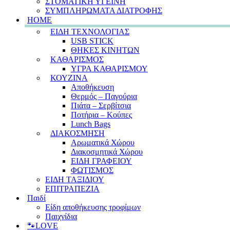
ΣΤΟΜΑΤΙΚΗ ΥΓΕΙΝΗ
ΣΥΜΠΛΗΡΩΜΑΤΑ ΔΙΑΤΡΟΦΗΣ
HOME
ΕΙΔΗ ΤΕΧΝΟΛΟΓΙΑΣ
USB STICK
ΘΗΚΕΣ ΚΙΝΗΤΩΝ
ΚΑΘΑΡΙΣΜΟΣ
ΥΓΡΑ ΚΑΘΑΡΙΣΜΟΥ
ΚΟΥΖΙΝΑ
Αποθήκευση
Θερμός – Παγούρια
Πιάτα – Σερβίτσια
Ποτήρια – Κούπες
Lunch Bags
ΔΙΑΚΟΣΜΗΣΗ
Αρωματικά Χώρου
Διακοσμητικά Χώρου
ΕΙΔΗ ΓΡΑΦΕΙΟΥ
ΦΩΤΙΣΜΟΣ
ΕΙΔΗ ΤΑΞΙΔΙΟΥ
ΕΠΙΤΡΑΠΕΖΙΑ
Παιδί
Είδη αποθήκευσης τροφίμων
Παιχνίδια
🐾LOVE