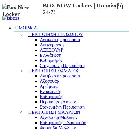
BOX NOW Lockers | Παραλαβή
24/7!
ΟΜΟΡΦΙΑ
ΠΕΡΙΠΟΙΗΣΗ ΠΡΟΣΩΠΟΥ
Αντηλιακή προστασία
Αντιγήρανση
ΑΞΕΣΟΥΑΡ
Ενυδάτωση
Καθαρισμός
Στοχευμένη Περιποίηση
ΠΕΡΙΠΟΙΗΣΗ ΣΩΜΑΤΟΣ
Αντηλιακή προστασία
Αξεσουάρ
Αρώματα
Ενυδάτωση
Καθαρισμός
Περιποίηση Άκρων
Στοχευμένη Περιποίηση
ΠΕΡΙΠΟΙΗΣΗ ΜΑΛΛΙΩΝ
Αξεσουάρ Μαλλιών
Καθαρισμός – Σαμπουάν
Φροντίδα Μαλλιών