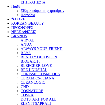
ΕΠΙΤΡΑΠΕΖΙΑ
Παιδί
Είδη αποθήκευσης τροφίμων
Παιχνίδια
🐾LOVE
KOREAN BEAUTY
ΠΡΟΣΦΟΡΕΣ
ΝΕΕΣ ΑΦΙΞΕΙΣ
BRANDS
AIRVAL
ANUA
ALWAYS YOUR FRIEND
BAYA
BEAUTY OF JOSEON
BIOEARTH
BLEECKER-LOVE
BEE UNUSUAL
CHRISSIE COSMETICS
CERAMICS-ILIANA
CLEANLOGIC
CND
COSNATURE
COSRX
DOTS. ART FOR ALL
ELENI TSAPRALI