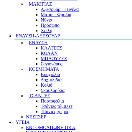
ΜΑΚΙΓΙΑΖ
Αξεσουάρ – Πινέλα
Μάτια – Φρύδια
Νύχια
Πρόσωπο
Χείλη
ΕΝΔΥΣΗ-ΑΞΕΣΟΥΑΡ
ΕΝΔΥΣΗ
ΚΑΛΤΣΕΣ
ΚΟΛΑΝ
ΜΠΛΟΥΖΕΣ
Σαγιονάρες
ΚΟΣΜΗΜΑΤΑ
Βραχιόλια
Δαχτυλίδια
Κολιέ
Σκουλαρίκια
ΤΣΑΝΤΕΣ
Πορτοφόλια
Τσάντες τάμπλετ
Τσάντες χειρός
ΝΕΣΕΣΕΡ
ΥΓΕΙΑ
ΕΝΤΟΜΟΑΠΩΘΗΤΙΚΑ