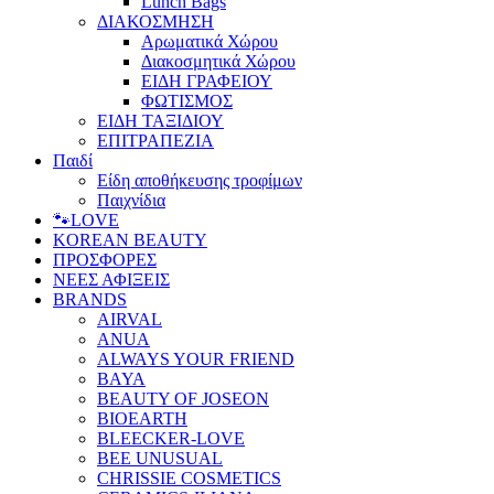
Lunch Bags
ΔΙΑΚΟΣΜΗΣΗ
Αρωματικά Χώρου
Διακοσμητικά Χώρου
ΕΙΔΗ ΓΡΑΦΕΙΟΥ
ΦΩΤΙΣΜΟΣ
ΕΙΔΗ ΤΑΞΙΔΙΟΥ
ΕΠΙΤΡΑΠΕΖΙΑ
Παιδί
Είδη αποθήκευσης τροφίμων
Παιχνίδια
🐾LOVE
KOREAN BEAUTY
ΠΡΟΣΦΟΡΕΣ
ΝΕΕΣ ΑΦΙΞΕΙΣ
BRANDS
AIRVAL
ANUA
ALWAYS YOUR FRIEND
BAYA
BEAUTY OF JOSEON
BIOEARTH
BLEECKER-LOVE
BEE UNUSUAL
CHRISSIE COSMETICS