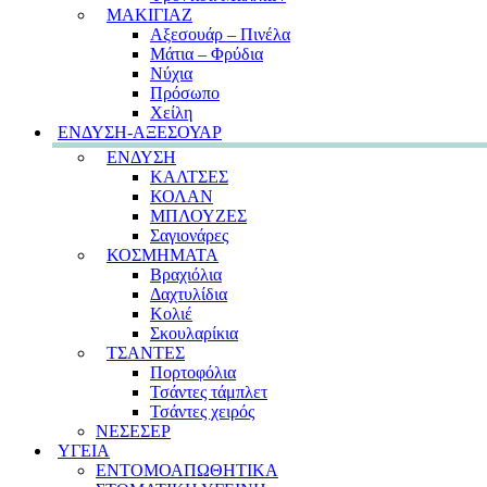
ΜΑΚΙΓΙΑΖ
Αξεσουάρ – Πινέλα
Μάτια – Φρύδια
Νύχια
Πρόσωπο
Χείλη
ΕΝΔΥΣΗ-ΑΞΕΣΟΥΑΡ
ΕΝΔΥΣΗ
ΚΑΛΤΣΕΣ
ΚΟΛΑΝ
ΜΠΛΟΥΖΕΣ
Σαγιονάρες
ΚΟΣΜΗΜΑΤΑ
Βραχιόλια
Δαχτυλίδια
Κολιέ
Σκουλαρίκια
ΤΣΑΝΤΕΣ
Πορτοφόλια
Τσάντες τάμπλετ
Τσάντες χειρός
ΝΕΣΕΣΕΡ
ΥΓΕΙΑ
ΕΝΤΟΜΟΑΠΩΘΗΤΙΚΑ