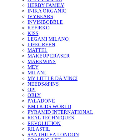
HERBY FAMILY
INIKA ORGANIC
IVYBEARS
INVISIBOBBLE
KEFIRKO
KISS
LEGAMI MILANO
LIFEGREEN
MATTEL
MAKEUP ERASER
MARKWINS
MEY
MILANI
MY LITTLE DA VINCI
NEEDS&PINS
OPI
ORLY
PALADONE
P.M.I KIDS WORLD
PYRAMID INTERNATIONAL
REAL TECHNIQUES
REVOLUTION
RILASTIL
SANTHILEA LONDON