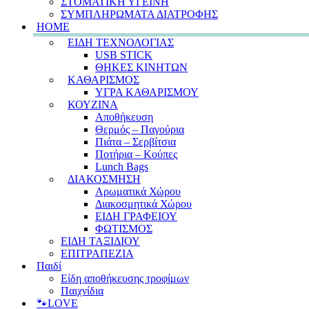
ΣΤΟΜΑΤΙΚΗ ΥΓΕΙΝΗ
ΣΥΜΠΛΗΡΩΜΑΤΑ ΔΙΑΤΡΟΦΗΣ
HOME
ΕΙΔΗ ΤΕΧΝΟΛΟΓΙΑΣ
USB STICK
ΘΗΚΕΣ ΚΙΝΗΤΩΝ
ΚΑΘΑΡΙΣΜΟΣ
ΥΓΡΑ ΚΑΘΑΡΙΣΜΟΥ
ΚΟΥΖΙΝΑ
Αποθήκευση
Θερμός – Παγούρια
Πιάτα – Σερβίτσια
Ποτήρια – Κούπες
Lunch Bags
ΔΙΑΚΟΣΜΗΣΗ
Αρωματικά Χώρου
Διακοσμητικά Χώρου
ΕΙΔΗ ΓΡΑΦΕΙΟΥ
ΦΩΤΙΣΜΟΣ
ΕΙΔΗ ΤΑΞΙΔΙΟΥ
ΕΠΙΤΡΑΠΕΖΙΑ
Παιδί
Είδη αποθήκευσης τροφίμων
Παιχνίδια
🐾LOVE