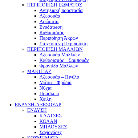
ΠΕΡΙΠΟΙΗΣΗ ΣΩΜΑΤΟΣ
Αντηλιακή προστασία
Αξεσουάρ
Αρώματα
Ενυδάτωση
Καθαρισμός
Περιποίηση Άκρων
Στοχευμένη Περιποίηση
ΠΕΡΙΠΟΙΗΣΗ ΜΑΛΛΙΩΝ
Αξεσουάρ Μαλλιών
Καθαρισμός – Σαμπουάν
Φροντίδα Μαλλιών
ΜΑΚΙΓΙΑΖ
Αξεσουάρ – Πινέλα
Μάτια – Φρύδια
Νύχια
Πρόσωπο
Χείλη
ΕΝΔΥΣΗ-ΑΞΕΣΟΥΑΡ
ΕΝΔΥΣΗ
ΚΑΛΤΣΕΣ
ΚΟΛΑΝ
ΜΠΛΟΥΖΕΣ
Σαγιονάρες
ΚΟΣΜΗΜΑΤΑ