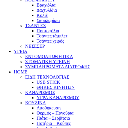
Βραχιόλια
Δαχτυλίδια
Κολιέ
Σκουλαρίκια
ΤΣΑΝΤΕΣ
Πορτοφόλια
Τσάντες τάμπλετ
Τσάντες χειρός
ΝΕΣΕΣΕΡ
ΥΓΕΙΑ
ΕΝΤΟΜΟΑΠΩΘΗΤΙΚΑ
ΣΤΟΜΑΤΙΚΗ ΥΓΕΙΝΗ
ΣΥΜΠΛΗΡΩΜΑΤΑ ΔΙΑΤΡΟΦΗΣ
HOME
ΕΙΔΗ ΤΕΧΝΟΛΟΓΙΑΣ
USB STICK
ΘΗΚΕΣ ΚΙΝΗΤΩΝ
ΚΑΘΑΡΙΣΜΟΣ
ΥΓΡΑ ΚΑΘΑΡΙΣΜΟΥ
ΚΟΥΖΙΝΑ
Αποθήκευση
Θερμός – Παγούρια
Πιάτα – Σερβίτσια
Ποτήρια – Κούπες