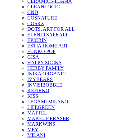
CERAMICS-ILIANA
CLEANLOGIC
CND
COSNATURE
COSRX
DOTS. ART FOR ALL
ELENI TSAPRALI
EPICRIN
ESTIA HOME ART
FUNKO POP
GISA
HAPPY SOCKS
HERBY FAMILY
INIKA ORGANIC
IVYBEARS
INVISIBOBBLE
KEFIRKO
KISS
LEGAMI MILANO
LIFEGREEN
MATTEL
MAKEUP ERASER
MARKWINS
MEY
MILANI