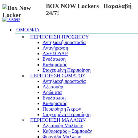
BOX NOW Lockers | Παραλαβή
24/7!
ΟΜΟΡΦΙΑ
ΠΕΡΙΠΟΙΗΣΗ ΠΡΟΣΩΠΟΥ
Αντηλιακή προστασία
Αντιγήρανση
ΑΞΕΣΟΥΑΡ
Ενυδάτωση
Καθαρισμός
Στοχευμένη Περιποίηση
ΠΕΡΙΠΟΙΗΣΗ ΣΩΜΑΤΟΣ
Αντηλιακή προστασία
Αξεσουάρ
Αρώματα
Ενυδάτωση
Καθαρισμός
Περιποίηση Άκρων
Στοχευμένη Περιποίηση
ΠΕΡΙΠΟΙΗΣΗ ΜΑΛΛΙΩΝ
Αξεσουάρ Μαλλιών
Καθαρισμός – Σαμπουάν
Φροντίδα Μαλλιών