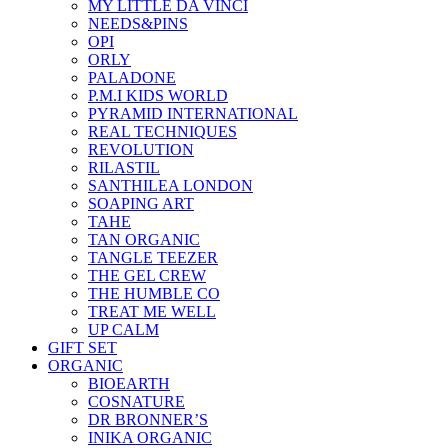
MY LITTLE DA VINCI
NEEDS&PINS
OPI
ORLY
PALADONE
P.M.I KIDS WORLD
PYRAMID INTERNATIONAL
REAL TECHNIQUES
REVOLUTION
RILASTIL
SANTHILEA LONDON
SOAPING ART
TAHE
TAN ORGANIC
TANGLE TEEZER
THE GEL CREW
THE HUMBLE CO
TREAT ME WELL
UP CALM
GIFT SET
ORGANIC
BIOEARTH
COSNATURE
DR BRONNER’S
INIKA ORGANIC