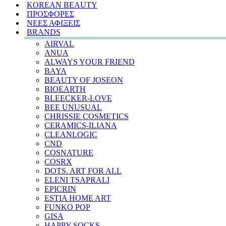
KOREAN BEAUTY
ΠΡΟΣΦΟΡΕΣ
ΝΕΕΣ ΑΦΙΞΕΙΣ
BRANDS
AIRVAL
ANUA
ALWAYS YOUR FRIEND
BAYA
BEAUTY OF JOSEON
BIOEARTH
BLEECKER-LOVE
BEE UNUSUAL
CHRISSIE COSMETICS
CERAMICS-ILIANA
CLEANLOGIC
CND
COSNATURE
COSRX
DOTS. ART FOR ALL
ELENI TSAPRALI
EPICRIN
ESTIA HOME ART
FUNKO POP
GISA
HAPPY SOCKS