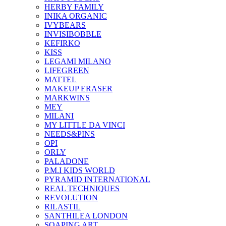
HERBY FAMILY
INIKA ORGANIC
IVYBEARS
INVISIBOBBLE
KEFIRKO
KISS
LEGAMI MILANO
LIFEGREEN
MATTEL
MAKEUP ERASER
MARKWINS
MEY
MILANI
MY LITTLE DA VINCI
NEEDS&PINS
OPI
ORLY
PALADONE
P.M.I KIDS WORLD
PYRAMID INTERNATIONAL
REAL TECHNIQUES
REVOLUTION
RILASTIL
SANTHILEA LONDON
SOAPING ART