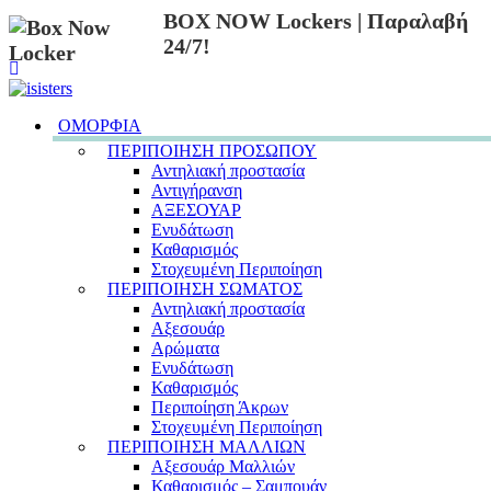
BOX NOW Lockers | Παραλαβή
24/7!
ΟΜΟΡΦΙΑ
ΠΕΡΙΠΟΙΗΣΗ ΠΡΟΣΩΠΟΥ
Αντηλιακή προστασία
Αντιγήρανση
ΑΞΕΣΟΥΑΡ
Ενυδάτωση
Καθαρισμός
Στοχευμένη Περιποίηση
ΠΕΡΙΠΟΙΗΣΗ ΣΩΜΑΤΟΣ
Αντηλιακή προστασία
Αξεσουάρ
Αρώματα
Ενυδάτωση
Καθαρισμός
Περιποίηση Άκρων
Στοχευμένη Περιποίηση
ΠΕΡΙΠΟΙΗΣΗ ΜΑΛΛΙΩΝ
Αξεσουάρ Μαλλιών
Καθαρισμός – Σαμπουάν