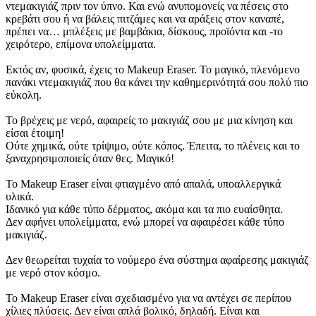
ντεμακιγιάζ πριν τον ύπνο. Και ενώ ανυπομονείς να πέσεις στο
κρεβάτι σου ή να βάλεις πιτζάμες και να αράξεις στον καναπέ,
πρέπει να… μπλέξεις με βαμβάκια, δίσκους, προϊόντα και -το
χειρότερο, επίμονα υπολείμματα.
Εκτός αν, φυσικά, έχεις το Makeup Eraser. Το μαγικό, πλενόμενο
πανάκι ντεμακιγιάζ που θα κάνει την καθημερινότητά σου πολύ πιο
εύκολη.
Το βρέχεις με νερό, αφαιρείς το μακιγιάζ σου με μια κίνηση και
είσαι έτοιμη!
Ούτε χημικά, ούτε τρίψιμο, ούτε κόπος. Έπειτα, το πλένεις και το
ξαναχρησιμοποιείς όταν θες. Μαγικό!
Το Makeup Eraser είναι φτιαγμένο από απαλά, υποαλλεργικά
υλικά.
Ιδανικό για κάθε τύπο δέρματος, ακόμα και τα πιο ευαίσθητα.
Δεν αφήνει υπολείμματα, ενώ μπορεί να αφαιρέσει κάθε τύπο
μακιγιάζ.
Δεν θεωρείται τυχαία το νούμερο ένα σύστημα αφαίρεσης μακιγιάζ
με νερό στον κόσμο.
Το Makeup Eraser είναι σχεδιασμένο για να αντέχει σε περίπου
χίλιες πλύσεις. Δεν είναι απλά βολικό, δηλαδή. Είναι και