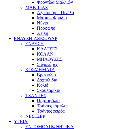
Φροντίδα Μαλλιών
ΜΑΚΙΓΙΑΖ
Αξεσουάρ – Πινέλα
Μάτια – Φρύδια
Νύχια
Πρόσωπο
Χείλη
ΕΝΔΥΣΗ-ΑΞΕΣΟΥΑΡ
ΕΝΔΥΣΗ
ΚΑΛΤΣΕΣ
ΚΟΛΑΝ
ΜΠΛΟΥΖΕΣ
Σαγιονάρες
ΚΟΣΜΗΜΑΤΑ
Βραχιόλια
Δαχτυλίδια
Κολιέ
Σκουλαρίκια
ΤΣΑΝΤΕΣ
Πορτοφόλια
Τσάντες τάμπλετ
Τσάντες χειρός
ΝΕΣΕΣΕΡ
ΥΓΕΙΑ
ΕΝΤΟΜΟΑΠΩΘΗΤΙΚΑ