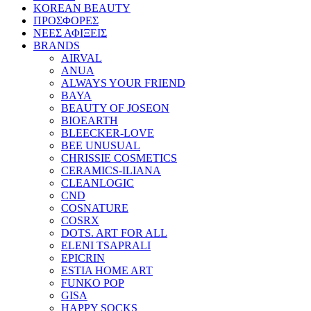
KOREAN BEAUTY
ΠΡΟΣΦΟΡΕΣ
ΝΕΕΣ ΑΦΙΞΕΙΣ
BRANDS
AIRVAL
ANUA
ALWAYS YOUR FRIEND
BAYA
BEAUTY OF JOSEON
BIOEARTH
BLEECKER-LOVE
BEE UNUSUAL
CHRISSIE COSMETICS
CERAMICS-ILIANA
CLEANLOGIC
CND
COSNATURE
COSRX
DOTS. ART FOR ALL
ELENI TSAPRALI
EPICRIN
ESTIA HOME ART
FUNKO POP
GISA
HAPPY SOCKS