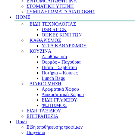
ΕΝΤΟΜΟΑΠΩΘΗΤΙΚΑ
ΣΤΟΜΑΤΙΚΗ ΥΓΕΙΝΗ
ΣΥΜΠΛΗΡΩΜΑΤΑ ΔΙΑΤΡΟΦΗΣ
HOME
ΕΙΔΗ ΤΕΧΝΟΛΟΓΙΑΣ
USB STICK
ΘΗΚΕΣ ΚΙΝΗΤΩΝ
ΚΑΘΑΡΙΣΜΟΣ
ΥΓΡΑ ΚΑΘΑΡΙΣΜΟΥ
ΚΟΥΖΙΝΑ
Αποθήκευση
Θερμός – Παγούρια
Πιάτα – Σερβίτσια
Ποτήρια – Κούπες
Lunch Bags
ΔΙΑΚΟΣΜΗΣΗ
Αρωματικά Χώρου
Διακοσμητικά Χώρου
ΕΙΔΗ ΓΡΑΦΕΙΟΥ
ΦΩΤΙΣΜΟΣ
ΕΙΔΗ ΤΑΞΙΔΙΟΥ
ΕΠΙΤΡΑΠΕΖΙΑ
Παιδί
Είδη αποθήκευσης τροφίμων
Παιχνίδια