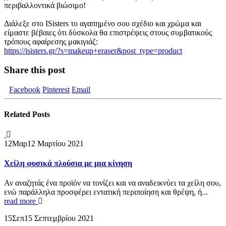
περιβαλλοντικά βιώσιμο!
Διάλεξε στο ISisters το αγαπημένο σου σχέδιο και χρώμα και
είμαστε βέβαιες ότι δύσκολα θα επιστρέψεις στους συμβατικούς
τρόπους αφαίρεσης μακιγιάζ:
https://isisters.gr/?s=makeup+eraser&post_type=product
Share this post
Facebook
Pinterest
Email
Related
Posts
12
Μαρ
12 Μαρτίου 2021
Χείλη φυσικά πλούσια με μια κίνηση
Αν αναζητάς ένα προϊόν να τονίζει και να αναδεικνύει τα χείλη σου,
ενώ παράλληλα προσφέρει εντατική περιποίηση και θρέψη, ή...
read more
15
Σεπ
15 Σεπτεμβρίου 2021