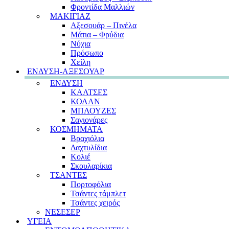
Φροντίδα Μαλλιών
ΜΑΚΙΓΙΑΖ
Αξεσουάρ – Πινέλα
Μάτια – Φρύδια
Νύχια
Πρόσωπο
Χείλη
ΕΝΔΥΣΗ-ΑΞΕΣΟΥΑΡ
ΕΝΔΥΣΗ
ΚΑΛΤΣΕΣ
ΚΟΛΑΝ
ΜΠΛΟΥΖΕΣ
Σαγιονάρες
ΚΟΣΜΗΜΑΤΑ
Βραχιόλια
Δαχτυλίδια
Κολιέ
Σκουλαρίκια
ΤΣΑΝΤΕΣ
Πορτοφόλια
Τσάντες τάμπλετ
Τσάντες χειρός
ΝΕΣΕΣΕΡ
ΥΓΕΙΑ