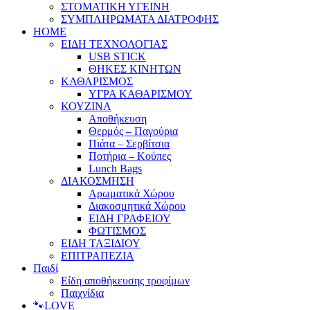
ΣΤΟΜΑΤΙΚΗ ΥΓΕΙΝΗ
ΣΥΜΠΛΗΡΩΜΑΤΑ ΔΙΑΤΡΟΦΗΣ
HOME
ΕΙΔΗ ΤΕΧΝΟΛΟΓΙΑΣ
USB STICK
ΘΗΚΕΣ ΚΙΝΗΤΩΝ
ΚΑΘΑΡΙΣΜΟΣ
ΥΓΡΑ ΚΑΘΑΡΙΣΜΟΥ
ΚΟΥΖΙΝΑ
Αποθήκευση
Θερμός – Παγούρια
Πιάτα – Σερβίτσια
Ποτήρια – Κούπες
Lunch Bags
ΔΙΑΚΟΣΜΗΣΗ
Αρωματικά Χώρου
Διακοσμητικά Χώρου
ΕΙΔΗ ΓΡΑΦΕΙΟΥ
ΦΩΤΙΣΜΟΣ
ΕΙΔΗ ΤΑΞΙΔΙΟΥ
ΕΠΙΤΡΑΠΕΖΙΑ
Παιδί
Είδη αποθήκευσης τροφίμων
Παιχνίδια
🐾LOVE