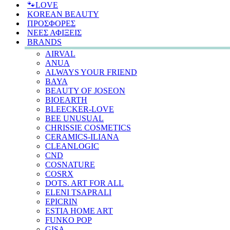
🐾LOVE
KOREAN BEAUTY
ΠΡΟΣΦΟΡΕΣ
ΝΕΕΣ ΑΦΙΞΕΙΣ
BRANDS
AIRVAL
ANUA
ALWAYS YOUR FRIEND
BAYA
BEAUTY OF JOSEON
BIOEARTH
BLEECKER-LOVE
BEE UNUSUAL
CHRISSIE COSMETICS
CERAMICS-ILIANA
CLEANLOGIC
CND
COSNATURE
COSRX
DOTS. ART FOR ALL
ELENI TSAPRALI
EPICRIN
ESTIA HOME ART
FUNKO POP
GISA