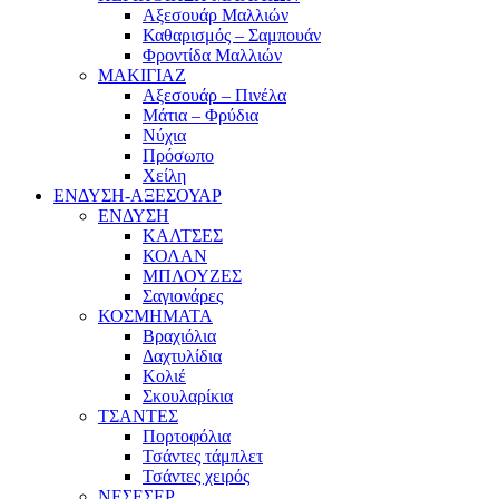
Αξεσουάρ Μαλλιών
Καθαρισμός – Σαμπουάν
Φροντίδα Μαλλιών
ΜΑΚΙΓΙΑΖ
Αξεσουάρ – Πινέλα
Μάτια – Φρύδια
Νύχια
Πρόσωπο
Χείλη
ΕΝΔΥΣΗ-ΑΞΕΣΟΥΑΡ
ΕΝΔΥΣΗ
ΚΑΛΤΣΕΣ
ΚΟΛΑΝ
ΜΠΛΟΥΖΕΣ
Σαγιονάρες
ΚΟΣΜΗΜΑΤΑ
Βραχιόλια
Δαχτυλίδια
Κολιέ
Σκουλαρίκια
ΤΣΑΝΤΕΣ
Πορτοφόλια
Τσάντες τάμπλετ
Τσάντες χειρός
ΝΕΣΕΣΕΡ