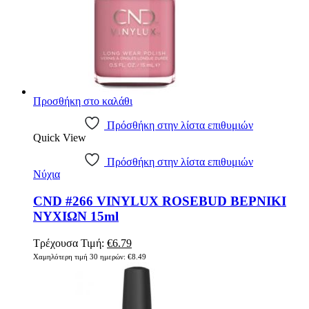
Προσθήκη στο καλάθι
Πρόσθήκη στην λίστα επιθυμιών
Quick View
Πρόσθήκη στην λίστα επιθυμιών
Νύχια
CND #266 VINYLUX ROSEBUD ΒΕΡΝΙΚΙ
ΝΥΧΙΩΝ 15ml
Original
Η
Τρέχουσα Τιμή:
€
6.79
price
τρέχουσα
Χαμηλότερη τιμή 30 ημερών:
€
8.49
was:
τιμή
€8.49.
είναι:
€6.79.