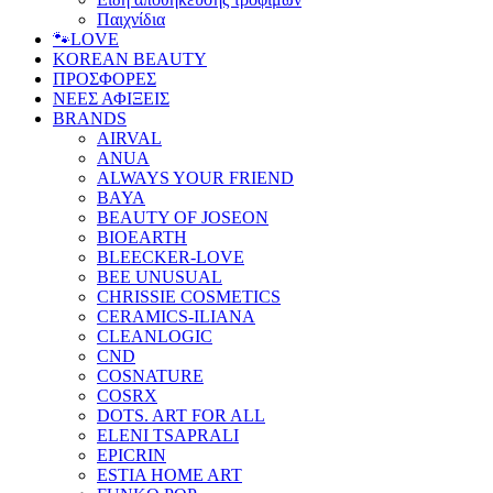
Παιχνίδια
🐾LOVE
KOREAN BEAUTY
ΠΡΟΣΦΟΡΕΣ
ΝΕΕΣ ΑΦΙΞΕΙΣ
BRANDS
AIRVAL
ANUA
ALWAYS YOUR FRIEND
BAYA
BEAUTY OF JOSEON
BIOEARTH
BLEECKER-LOVE
BEE UNUSUAL
CHRISSIE COSMETICS
CERAMICS-ILIANA
CLEANLOGIC
CND
COSNATURE
COSRX
DOTS. ART FOR ALL
ELENI TSAPRALI
EPICRIN
ESTIA HOME ART