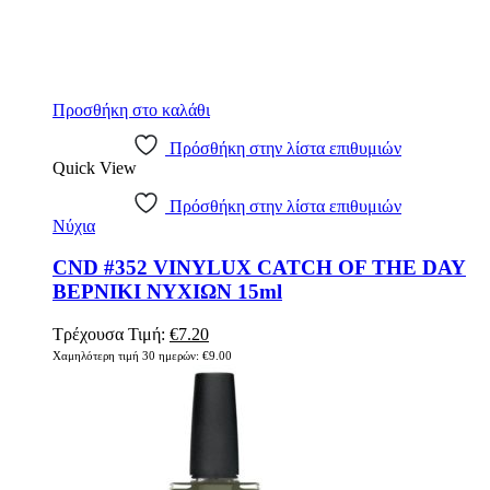
Προσθήκη στο καλάθι
Πρόσθήκη στην λίστα επιθυμιών
Quick View
Πρόσθήκη στην λίστα επιθυμιών
Νύχια
CND #352 VINYLUX CATCH OF THE DAY
ΒΕΡΝΙΚΙ ΝΥΧΙΩΝ 15ml
Original
Η
Τρέχουσα Τιμή:
€
7.20
price
τρέχουσα
Χαμηλότερη τιμή 30 ημερών:
€
9.00
was:
τιμή
€9.00.
είναι:
€7.20.