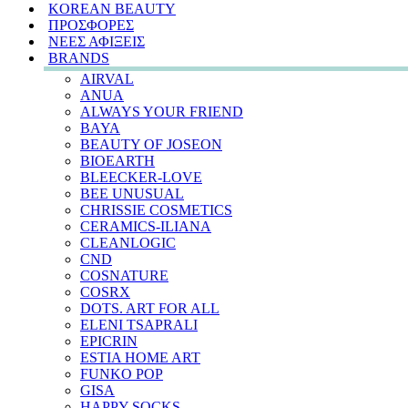
KOREAN BEAUTY
ΠΡΟΣΦΟΡΕΣ
ΝΕΕΣ ΑΦΙΞΕΙΣ
BRANDS
AIRVAL
ANUA
ALWAYS YOUR FRIEND
BAYA
BEAUTY OF JOSEON
BIOEARTH
BLEECKER-LOVE
BEE UNUSUAL
CHRISSIE COSMETICS
CERAMICS-ILIANA
CLEANLOGIC
CND
COSNATURE
COSRX
DOTS. ART FOR ALL
ELENI TSAPRALI
EPICRIN
ESTIA HOME ART
FUNKO POP
GISA
HAPPY SOCKS