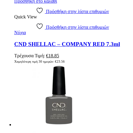
Προσθήκη στο καλάθι
Πρόσθήκη στην λίστα επιθυμιών
Quick View
Πρόσθήκη στην λίστα επιθυμιών
Νύχια
CND SHELLAC – COMPANY RED 7.3ml
Original
Η
Τρέχουσα Τιμή:
€
18.85
price
τρέχουσα
Χαμηλότερη τιμή 30 ημερών:
€
23.56
was:
τιμή
€23.56.
είναι:
€18.85.