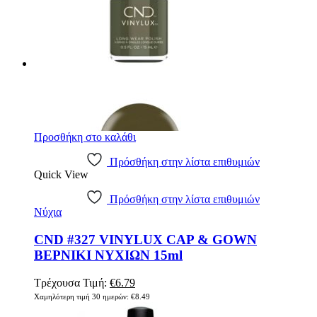
Προσθήκη στο καλάθι
Πρόσθήκη στην λίστα επιθυμιών
Quick View
Πρόσθήκη στην λίστα επιθυμιών
Νύχια
CND #327 VINYLUX CAP & GOWN
ΒΕΡΝΙΚΙ ΝΥΧΙΩΝ 15ml
Original
Η
Τρέχουσα Τιμή:
€
6.79
price
τρέχουσα
Χαμηλότερη τιμή 30 ημερών:
€
8.49
was:
τιμή