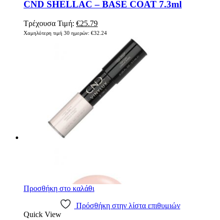
CND SHELLAC – BASE COAT 7.3ml
Original
Η
Τρέχουσα Τιμή:
€
25.79
price
τρέχουσα
Χαμηλότερη τιμή 30 ημερών:
€
32.24
was:
τιμή
€32.24.
είναι:
€25.79.
Προσθήκη στο καλάθι
Πρόσθήκη στην λίστα επιθυμιών
Quick View