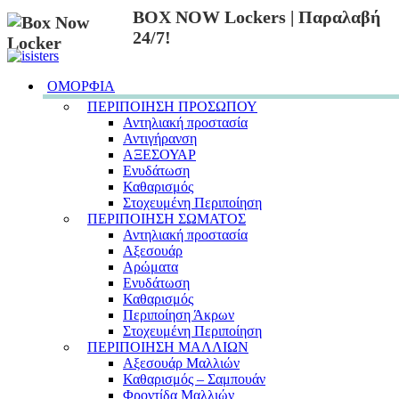
BOX NOW Lockers | Παραλαβή
24/7!
ΟΜΟΡΦΙΑ
ΠΕΡΙΠΟΙΗΣΗ ΠΡΟΣΩΠΟΥ
Αντηλιακή προστασία
Αντιγήρανση
ΑΞΕΣΟΥΑΡ
Ενυδάτωση
Καθαρισμός
Στοχευμένη Περιποίηση
ΠΕΡΙΠΟΙΗΣΗ ΣΩΜΑΤΟΣ
Αντηλιακή προστασία
Αξεσουάρ
Αρώματα
Ενυδάτωση
Καθαρισμός
Περιποίηση Άκρων
Στοχευμένη Περιποίηση
ΠΕΡΙΠΟΙΗΣΗ ΜΑΛΛΙΩΝ
Αξεσουάρ Μαλλιών
Καθαρισμός – Σαμπουάν
Φροντίδα Μαλλιών