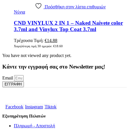
Πρόσθήκη στην λίστα επιθυμιών
Νύχια
CND VINYLUX 2 IN 1 – Naked Naivete color
3.7ml and Vinylux Top Coat 3.7ml
Original
Η
Τρέχουσα Τιμή:
€
14.88
price
τρέχουσα
Χαμηλότερη τιμή 30 ημερών:
€
18.60
was:
τιμή
You have not viewed any product yet.
€18.60.
είναι:
€14.88.
Κάντε την εγγραφή σας στο Newsletter μας!
Email
ΕΓΓΡΑΦΗ
Facebook
Instagram
Tiktok
Εξυπηρέτηση Πελατών
Πληρωμή - Αποστολή