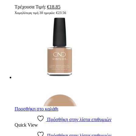
Original
Η
Τρέχουσα Τιμή:
€
18.85
price
τρέχουσα
Χαμηλότερη τιμή 30 ημερών:
€
23.56
was:
τιμή
€23.56.
είναι:
€18.85.
Προσθήκη στο καλάθι
Πρόσθήκη στην λίστα επιθυμιών
Quick View
Πρόσθήκη στην λίστα επιθυμιών