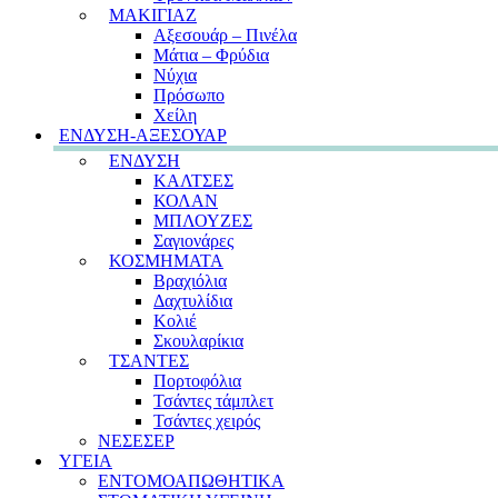
ΜΑΚΙΓΙΑΖ
Αξεσουάρ – Πινέλα
Μάτια – Φρύδια
Νύχια
Πρόσωπο
Χείλη
ΕΝΔΥΣΗ-ΑΞΕΣΟΥΑΡ
ΕΝΔΥΣΗ
ΚΑΛΤΣΕΣ
ΚΟΛΑΝ
ΜΠΛΟΥΖΕΣ
Σαγιονάρες
ΚΟΣΜΗΜΑΤΑ
Βραχιόλια
Δαχτυλίδια
Κολιέ
Σκουλαρίκια
ΤΣΑΝΤΕΣ
Πορτοφόλια
Τσάντες τάμπλετ
Τσάντες χειρός
ΝΕΣΕΣΕΡ
ΥΓΕΙΑ
ΕΝΤΟΜΟΑΠΩΘΗΤΙΚΑ