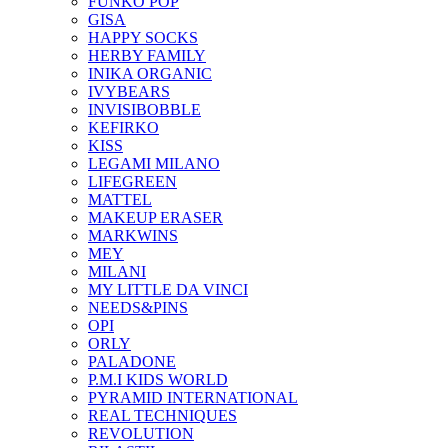
FUNKO POP
GISA
HAPPY SOCKS
HERBY FAMILY
INIKA ORGANIC
IVYBEARS
INVISIBOBBLE
KEFIRKO
KISS
LEGAMI MILANO
LIFEGREEN
MATTEL
MAKEUP ERASER
MARKWINS
MEY
MILANI
MY LITTLE DA VINCI
NEEDS&PINS
OPI
ORLY
PALADONE
P.M.I KIDS WORLD
PYRAMID INTERNATIONAL
REAL TECHNIQUES
REVOLUTION