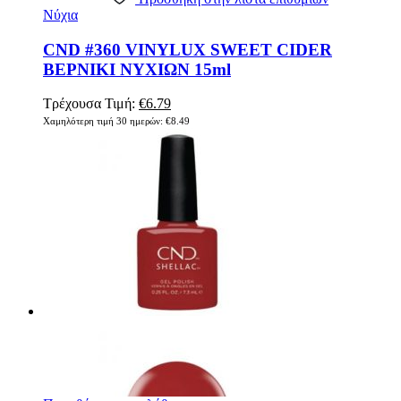
Νύχια
CND #360 VINYLUX SWEET CIDER
ΒΕΡΝΙΚΙ ΝΥΧΙΩΝ 15ml
Original
Η
Τρέχουσα Τιμή:
€
6.79
price
τρέχουσα
Χαμηλότερη τιμή 30 ημερών:
€
8.49
was:
τιμή
€8.49.
είναι:
€6.79.