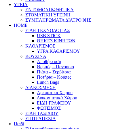
ΥΓΕΙΑ
ΕΝΤΟΜΟΑΠΩΘΗΤΙΚΑ
ΣΤΟΜΑΤΙΚΗ ΥΓΕΙΝΗ
ΣΥΜΠΛΗΡΩΜΑΤΑ ΔΙΑΤΡΟΦΗΣ
HOME
ΕΙΔΗ ΤΕΧΝΟΛΟΓΙΑΣ
USB STICK
ΘΗΚΕΣ ΚΙΝΗΤΩΝ
ΚΑΘΑΡΙΣΜΟΣ
ΥΓΡΑ ΚΑΘΑΡΙΣΜΟΥ
ΚΟΥΖΙΝΑ
Αποθήκευση
Θερμός – Παγούρια
Πιάτα – Σερβίτσια
Ποτήρια – Κούπες
Lunch Bags
ΔΙΑΚΟΣΜΗΣΗ
Αρωματικά Χώρου
Διακοσμητικά Χώρου
ΕΙΔΗ ΓΡΑΦΕΙΟΥ
ΦΩΤΙΣΜΟΣ
ΕΙΔΗ ΤΑΞΙΔΙΟΥ
ΕΠΙΤΡΑΠΕΖΙΑ
Παιδί
Είδη αποθήκευσης τροφίμων