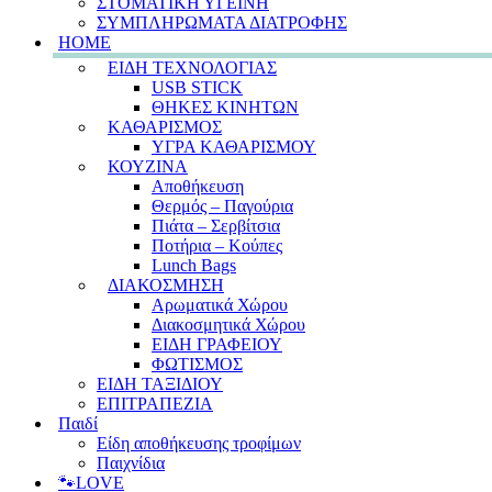
ΣΤΟΜΑΤΙΚΗ ΥΓΕΙΝΗ
ΣΥΜΠΛΗΡΩΜΑΤΑ ΔΙΑΤΡΟΦΗΣ
HOME
ΕΙΔΗ ΤΕΧΝΟΛΟΓΙΑΣ
USB STICK
ΘΗΚΕΣ ΚΙΝΗΤΩΝ
ΚΑΘΑΡΙΣΜΟΣ
ΥΓΡΑ ΚΑΘΑΡΙΣΜΟΥ
ΚΟΥΖΙΝΑ
Αποθήκευση
Θερμός – Παγούρια
Πιάτα – Σερβίτσια
Ποτήρια – Κούπες
Lunch Bags
ΔΙΑΚΟΣΜΗΣΗ
Αρωματικά Χώρου
Διακοσμητικά Χώρου
ΕΙΔΗ ΓΡΑΦΕΙΟΥ
ΦΩΤΙΣΜΟΣ
ΕΙΔΗ ΤΑΞΙΔΙΟΥ
ΕΠΙΤΡΑΠΕΖΙΑ
Παιδί
Είδη αποθήκευσης τροφίμων
Παιχνίδια
🐾LOVE