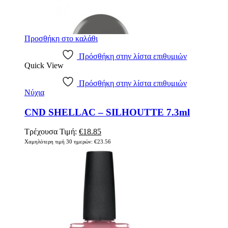
Προσθήκη στο καλάθι
Πρόσθήκη στην λίστα επιθυμιών
Quick View
Πρόσθήκη στην λίστα επιθυμιών
Νύχια
CND SHELLAC – SILHOUTTE 7.3ml
Original
Η
Τρέχουσα Τιμή:
€
18.85
price
τρέχουσα
Χαμηλότερη τιμή 30 ημερών:
€
23.56
was:
τιμή
€23.56.
είναι:
€18.85.