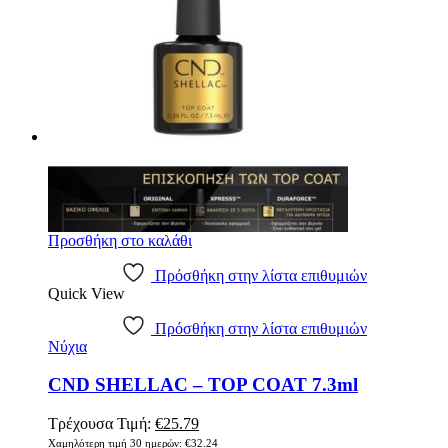
Προσθήκη στο καλάθι
Πρόσθήκη στην λίστα επιθυμιών
Quick View
Πρόσθήκη στην λίστα επιθυμιών
Νύχια
CND SHELLAC – TOP COAT 7.3ml
Original
Η
Τρέχουσα Τιμή:
€
25.79
price
τρέχουσα
Χαμηλότερη τιμή 30 ημερών:
€
32.24