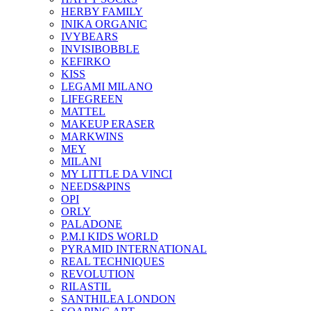
HERBY FAMILY
INIKA ORGANIC
IVYBEARS
INVISIBOBBLE
KEFIRKO
KISS
LEGAMI MILANO
LIFEGREEN
MATTEL
MAKEUP ERASER
MARKWINS
MEY
MILANI
MY LITTLE DA VINCI
NEEDS&PINS
OPI
ORLY
PALADONE
P.M.I KIDS WORLD
PYRAMID INTERNATIONAL
REAL TECHNIQUES
REVOLUTION
RILASTIL
SANTHILEA LONDON