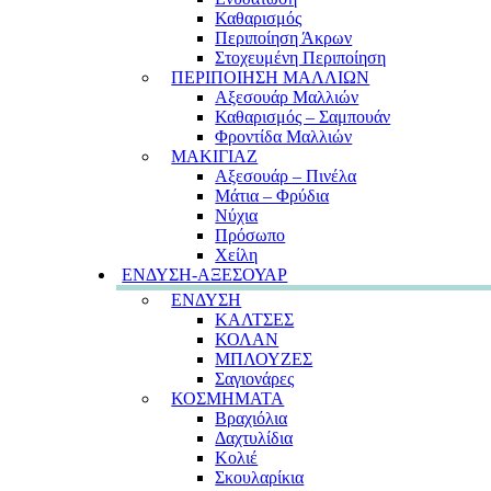
Καθαρισμός
Περιποίηση Άκρων
Στοχευμένη Περιποίηση
ΠΕΡΙΠΟΙΗΣΗ ΜΑΛΛΙΩΝ
Αξεσουάρ Μαλλιών
Καθαρισμός – Σαμπουάν
Φροντίδα Μαλλιών
ΜΑΚΙΓΙΑΖ
Αξεσουάρ – Πινέλα
Μάτια – Φρύδια
Νύχια
Πρόσωπο
Χείλη
ΕΝΔΥΣΗ-ΑΞΕΣΟΥΑΡ
ΕΝΔΥΣΗ
ΚΑΛΤΣΕΣ
ΚΟΛΑΝ
ΜΠΛΟΥΖΕΣ
Σαγιονάρες
ΚΟΣΜΗΜΑΤΑ
Βραχιόλια
Δαχτυλίδια
Κολιέ
Σκουλαρίκια