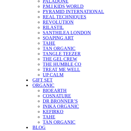
PALADONE
P.M.I KIDS WORLD
PYRAMID INTERNATIONAL
REAL TECHNIQUES
REVOLUTION
RILASTIL
SANTHILEA LONDON
SOAPING ART
TAHE
TAN ORGANIC
TANGLE TEEZER
THE GEL CREW
THE HUMBLE CO
TREAT ME WELL
UP CALM
GIFT SET
ORGANIC
BIOEARTH
COSNATURE
DR BRONNER’S
INIKA ORGANIC
KEFIRKO
TAHE
TAN ORGANIC
BLOG