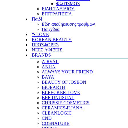
ΦΩΤΙΣΜΟΣ
ΕΙΔΗ ΤΑΞΙΔΙΟΥ
ΕΠΙΤΡΑΠΕΖΙΑ
Παιδί
Είδη αποθήκευσης τροφίμων
Παιχνίδια
🐾LOVE
KOREAN BEAUTY
ΠΡΟΣΦΟΡΕΣ
ΝΕΕΣ ΑΦΙΞΕΙΣ
BRANDS
AIRVAL
ANUA
ALWAYS YOUR FRIEND
BAYA
BEAUTY OF JOSEON
BIOEARTH
BLEECKER-LOVE
BEE UNUSUAL
CHRISSIE COSMETICS
CERAMICS-ILIANA
CLEANLOGIC
CND
COSNATURE