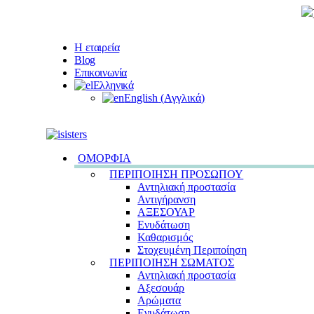
Η εταιρεία
Blog
Επικοινωνία
Ελληνικά
English
(
Αγγλικά
)
ΟΜΟΡΦΙΑ
ΠΕΡΙΠΟΙΗΣΗ ΠΡΟΣΩΠΟΥ
Αντηλιακή προστασία
Αντιγήρανση
ΑΞΕΣΟΥΑΡ
Ενυδάτωση
Καθαρισμός
Στοχευμένη Περιποίηση
ΠΕΡΙΠΟΙΗΣΗ ΣΩΜΑΤΟΣ
Αντηλιακή προστασία
Αξεσουάρ
Αρώματα
Ενυδάτωση