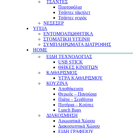
ΤΣΑΝΤΕΣ
Πορτοφόλια
Τσάντες τάμπλετ
Τσάντες χειρός
ΝΕΣΕΣΕΡ
ΥΓΕΙΑ
ΕΝΤΟΜΟΑΠΩΘΗΤΙΚΑ
ΣΤΟΜΑΤΙΚΗ ΥΓΕΙΝΗ
ΣΥΜΠΛΗΡΩΜΑΤΑ ΔΙΑΤΡΟΦΗΣ
HOME
ΕΙΔΗ ΤΕΧΝΟΛΟΓΙΑΣ
USB STICK
ΘΗΚΕΣ ΚΙΝΗΤΩΝ
ΚΑΘΑΡΙΣΜΟΣ
ΥΓΡΑ ΚΑΘΑΡΙΣΜΟΥ
ΚΟΥΖΙΝΑ
Αποθήκευση
Θερμός – Παγούρια
Πιάτα – Σερβίτσια
Ποτήρια – Κούπες
Lunch Bags
ΔΙΑΚΟΣΜΗΣΗ
Αρωματικά Χώρου
Διακοσμητικά Χώρου
ΕΙΔΗ ΓΡΑΦΕΙΟΥ