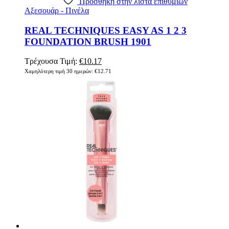
Πρόσθήκη στην λίστα επιθυμιών
Αξεσουάρ - Πινέλα
REAL TECHNIQUES EASY AS 1 2 3
FOUNDATION BRUSH 1901
Original
Η
Τρέχουσα Τιμή:
€
10.17
price
τρέχουσα
Χαμηλότερη τιμή 30 ημερών:
€
12.71
was:
τιμή
€12.71.
είναι:
€10.17.