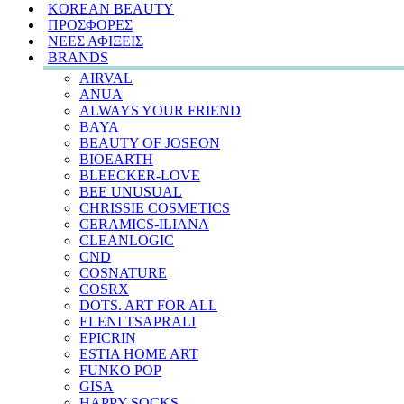
KOREAN BEAUTY
ΠΡΟΣΦΟΡΕΣ
ΝΕΕΣ ΑΦΙΞΕΙΣ
BRANDS
AIRVAL
ANUA
ALWAYS YOUR FRIEND
BAYA
BEAUTY OF JOSEON
BIOEARTH
BLEECKER-LOVE
BEE UNUSUAL
CHRISSIE COSMETICS
CERAMICS-ILIANA
CLEANLOGIC
CND
COSNATURE
COSRX
DOTS. ART FOR ALL
ELENI TSAPRALI
EPICRIN
ESTIA HOME ART
FUNKO POP
GISA
HAPPY SOCKS