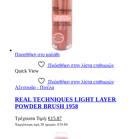
Προσθήκη στο καλάθι
Πρόσθήκη στην λίστα επιθυμιών
Quick View
Πρόσθήκη στην λίστα επιθυμιών
Αξεσουάρ - Πινέλα
REAL TECHNIQUES LIGHT LAYER
POWDER BRUSH 1958
Original
Η
Τρέχουσα Τιμή:
€
15.87
price
τρέχουσα
Χαμηλότερη τιμή 30 ημερών:
€
19.84
was:
τιμή
€19.84.
είναι: