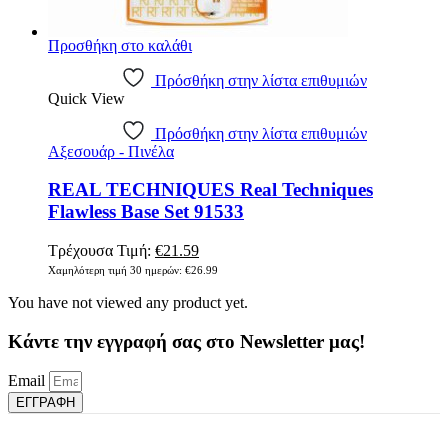
Προσθήκη στο καλάθι
Πρόσθήκη στην λίστα επιθυμιών
Quick View
Πρόσθήκη στην λίστα επιθυμιών
Αξεσουάρ - Πινέλα
REAL TECHNIQUES Real Techniques
Flawless Base Set 91533
Original
Η
Τρέχουσα Τιμή:
€
21.59
price
τρέχουσα
Χαμηλότερη τιμή 30 ημερών:
€
26.99
was:
τιμή
You have not viewed any product yet.
€26.99.
είναι:
€21.59.
Κάντε την εγγραφή σας στο Newsletter μας!
Email
ΕΓΓΡΑΦΗ