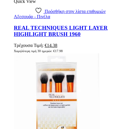
Quick View
Πρόσθήκη στην λίστα επιθυμιών
Αξεσουάρ - Πινέλα
REAL TECHNIQUES LIGHT LAYER
HIGHLIGHT BRUSH 1960
Original
Η
Τρέχουσα Τιμή:
€
14.38
price
τρέχουσα
Χαμηλότερη τιμή 30 ημερών:
€
17.98
was:
τιμή
€17.98.
είναι:
€14.38.