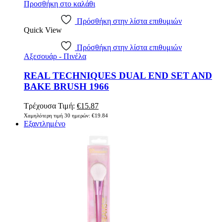
Προσθήκη στο καλάθι
Πρόσθήκη στην λίστα επιθυμιών
Quick View
Πρόσθήκη στην λίστα επιθυμιών
Αξεσουάρ - Πινέλα
REAL TECHNIQUES DUAL END SET AND
BAKE BRUSH 1966
Original
Η
Τρέχουσα Τιμή:
€
15.87
price
τρέχουσα
Χαμηλότερη τιμή 30 ημερών:
€
19.84
was:
τιμή
Εξαντλημένο
€19.84.
είναι:
€15.87.