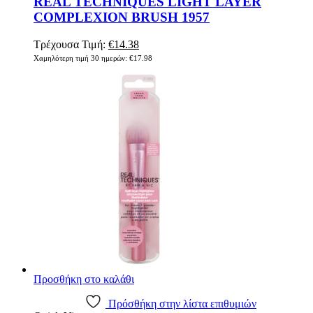
REAL TECHNIQUES LIGHT LAYER
COMPLEXION BRUSH 1957
Original
Η
Τρέχουσα Τιμή:
€
14.38
price
τρέχουσα
Χαμηλότερη τιμή 30 ημερών:
€
17.98
was:
τιμή
€17.98.
είναι:
€14.38.
Προσθήκη στο καλάθι
Πρόσθήκη στην λίστα επιθυμιών