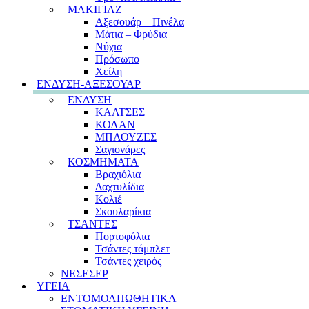
ΜΑΚΙΓΙΑΖ
Αξεσουάρ – Πινέλα
Μάτια – Φρύδια
Νύχια
Πρόσωπο
Χείλη
ΕΝΔΥΣΗ-ΑΞΕΣΟΥΑΡ
ΕΝΔΥΣΗ
ΚΑΛΤΣΕΣ
ΚΟΛΑΝ
ΜΠΛΟΥΖΕΣ
Σαγιονάρες
ΚΟΣΜΗΜΑΤΑ
Βραχιόλια
Δαχτυλίδια
Κολιέ
Σκουλαρίκια
ΤΣΑΝΤΕΣ
Πορτοφόλια
Τσάντες τάμπλετ
Τσάντες χειρός
ΝΕΣΕΣΕΡ
ΥΓΕΙΑ
ΕΝΤΟΜΟΑΠΩΘΗΤΙΚΑ