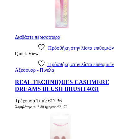
Διαβάστε περισσότερα
Πρόσθήκη στην λίστα επιθυμιών
Quick View
Πρόσθήκη στην λίστα επιθυμιών
Αξεσουάρ - Πινέλα
REAL TECHNIQUES CASHMERE
DREAMS BLUSH BRUSH 4031
Original
Η
Τρέχουσα Τιμή:
€
17.36
price
τρέχουσα
Χαμηλότερη τιμή 30 ημερών:
€
21.70
was:
τιμή
€21.70.
είναι:
€17.36.