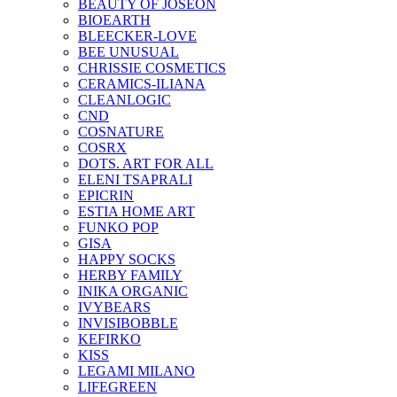
BEAUTY OF JOSEON
BIOEARTH
BLEECKER-LOVE
BEE UNUSUAL
CHRISSIE COSMETICS
CERAMICS-ILIANA
CLEANLOGIC
CND
COSNATURE
COSRX
DOTS. ART FOR ALL
ELENI TSAPRALI
EPICRIN
ESTIA HOME ART
FUNKO POP
GISA
HAPPY SOCKS
HERBY FAMILY
INIKA ORGANIC
IVYBEARS
INVISIBOBBLE
KEFIRKO
KISS
LEGAMI MILANO
LIFEGREEN