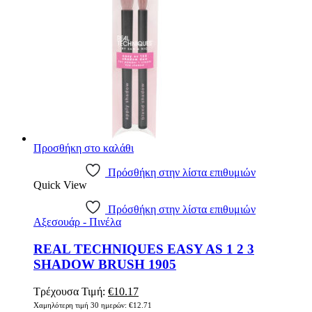
Προσθήκη στο καλάθι
Πρόσθήκη στην λίστα επιθυμιών
Quick View
Πρόσθήκη στην λίστα επιθυμιών
Αξεσουάρ - Πινέλα
REAL TECHNIQUES EASY AS 1 2 3
SHADOW BRUSH 1905
Original
Η
Τρέχουσα Τιμή:
€
10.17
price
τρέχουσα
Χαμηλότερη τιμή 30 ημερών:
€
12.71