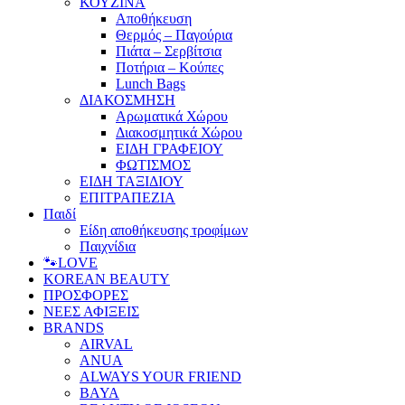
ΚΟΥΖΙΝΑ
Αποθήκευση
Θερμός – Παγούρια
Πιάτα – Σερβίτσια
Ποτήρια – Κούπες
Lunch Bags
ΔΙΑΚΟΣΜΗΣΗ
Αρωματικά Χώρου
Διακοσμητικά Χώρου
ΕΙΔΗ ΓΡΑΦΕΙΟΥ
ΦΩΤΙΣΜΟΣ
ΕΙΔΗ ΤΑΞΙΔΙΟΥ
ΕΠΙΤΡΑΠΕΖΙΑ
Παιδί
Είδη αποθήκευσης τροφίμων
Παιχνίδια
🐾LOVE
KOREAN BEAUTY
ΠΡΟΣΦΟΡΕΣ
ΝΕΕΣ ΑΦΙΞΕΙΣ
BRANDS
AIRVAL
ANUA
ALWAYS YOUR FRIEND
BAYA