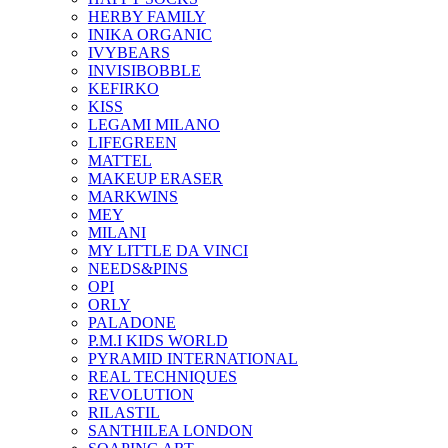
HERBY FAMILY
INIKA ORGANIC
IVYBEARS
INVISIBOBBLE
KEFIRKO
KISS
LEGAMI MILANO
LIFEGREEN
MATTEL
MAKEUP ERASER
MARKWINS
MEY
MILANI
MY LITTLE DA VINCI
NEEDS&PINS
OPI
ORLY
PALADONE
P.M.I KIDS WORLD
PYRAMID INTERNATIONAL
REAL TECHNIQUES
REVOLUTION
RILASTIL
SANTHILEA LONDON