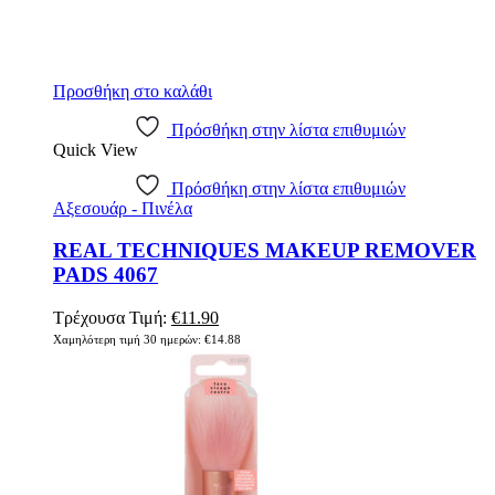
Προσθήκη στο καλάθι
Πρόσθήκη στην λίστα επιθυμιών
Quick View
Πρόσθήκη στην λίστα επιθυμιών
Αξεσουάρ - Πινέλα
REAL TECHNIQUES MAKEUP REMOVER
PADS 4067
Original
Η
Τρέχουσα Τιμή:
€
11.90
price
τρέχουσα
Χαμηλότερη τιμή 30 ημερών:
€
14.88
was:
τιμή
€14.88.
είναι:
€11.90.