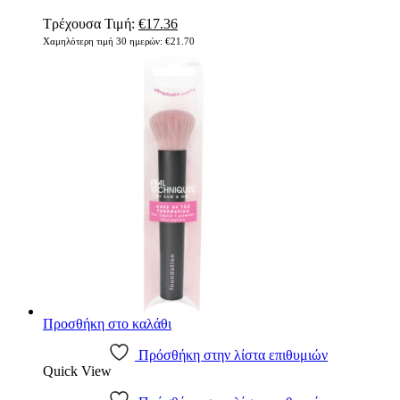
Original
Η
Τρέχουσα Τιμή:
€
17.36
price
τρέχουσα
Χαμηλότερη τιμή 30 ημερών:
€
21.70
was:
τιμή
€21.70.
είναι:
€17.36.
Προσθήκη στο καλάθι
Πρόσθήκη στην λίστα επιθυμιών
Quick View