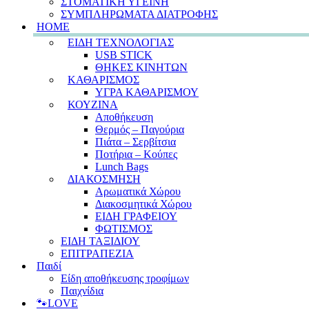
ΣΤΟΜΑΤΙΚΗ ΥΓΕΙΝΗ
ΣΥΜΠΛΗΡΩΜΑΤΑ ΔΙΑΤΡΟΦΗΣ
HOME
ΕΙΔΗ ΤΕΧΝΟΛΟΓΙΑΣ
USB STICK
ΘΗΚΕΣ ΚΙΝΗΤΩΝ
ΚΑΘΑΡΙΣΜΟΣ
ΥΓΡΑ ΚΑΘΑΡΙΣΜΟΥ
ΚΟΥΖΙΝΑ
Αποθήκευση
Θερμός – Παγούρια
Πιάτα – Σερβίτσια
Ποτήρια – Κούπες
Lunch Bags
ΔΙΑΚΟΣΜΗΣΗ
Αρωματικά Χώρου
Διακοσμητικά Χώρου
ΕΙΔΗ ΓΡΑΦΕΙΟΥ
ΦΩΤΙΣΜΟΣ
ΕΙΔΗ ΤΑΞΙΔΙΟΥ
ΕΠΙΤΡΑΠΕΖΙΑ
Παιδί
Είδη αποθήκευσης τροφίμων
Παιχνίδια
🐾LOVE