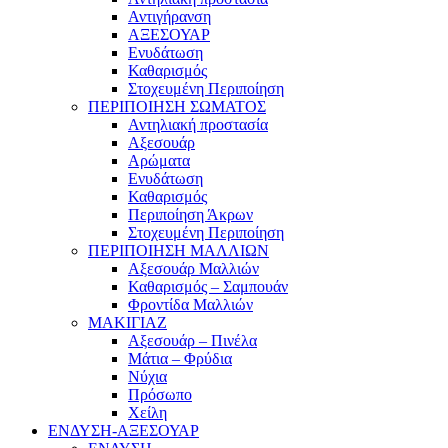
Αντιγήρανση
ΑΞΕΣΟΥΑΡ
Ενυδάτωση
Καθαρισμός
Στοχευμένη Περιποίηση
ΠΕΡΙΠΟΙΗΣΗ ΣΩΜΑΤΟΣ
Αντηλιακή προστασία
Αξεσουάρ
Αρώματα
Ενυδάτωση
Καθαρισμός
Περιποίηση Άκρων
Στοχευμένη Περιποίηση
ΠΕΡΙΠΟΙΗΣΗ ΜΑΛΛΙΩΝ
Αξεσουάρ Μαλλιών
Καθαρισμός – Σαμπουάν
Φροντίδα Μαλλιών
ΜΑΚΙΓΙΑΖ
Αξεσουάρ – Πινέλα
Μάτια – Φρύδια
Νύχια
Πρόσωπο
Χείλη
ΕΝΔΥΣΗ-ΑΞΕΣΟΥΑΡ