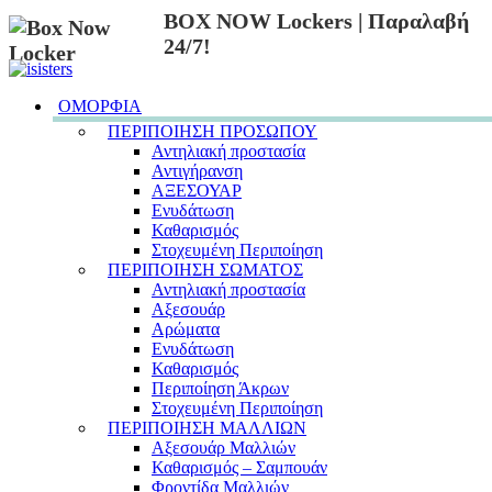
BOX NOW Lockers | Παραλαβή
24/7!
ΟΜΟΡΦΙΑ
ΠΕΡΙΠΟΙΗΣΗ ΠΡΟΣΩΠΟΥ
Αντηλιακή προστασία
Αντιγήρανση
ΑΞΕΣΟΥΑΡ
Ενυδάτωση
Καθαρισμός
Στοχευμένη Περιποίηση
ΠΕΡΙΠΟΙΗΣΗ ΣΩΜΑΤΟΣ
Αντηλιακή προστασία
Αξεσουάρ
Αρώματα
Ενυδάτωση
Καθαρισμός
Περιποίηση Άκρων
Στοχευμένη Περιποίηση
ΠΕΡΙΠΟΙΗΣΗ ΜΑΛΛΙΩΝ
Αξεσουάρ Μαλλιών
Καθαρισμός – Σαμπουάν
Φροντίδα Μαλλιών