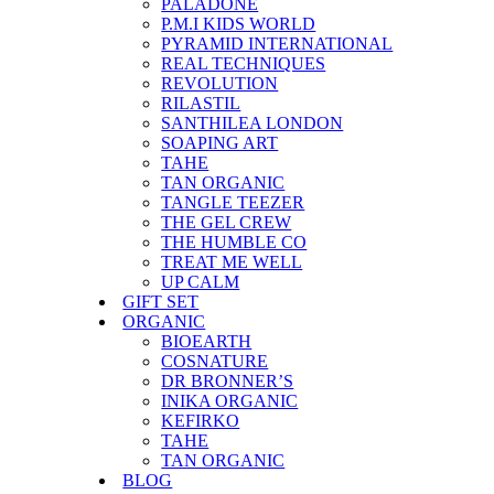
PALADONE
P.M.I KIDS WORLD
PYRAMID INTERNATIONAL
REAL TECHNIQUES
REVOLUTION
RILASTIL
SANTHILEA LONDON
SOAPING ART
TAHE
TAN ORGANIC
TANGLE TEEZER
THE GEL CREW
THE HUMBLE CO
TREAT ME WELL
UP CALM
GIFT SET
ORGANIC
BIOEARTH
COSNATURE
DR BRONNER’S
INIKA ORGANIC
KEFIRKO
TAHE
TAN ORGANIC
BLOG