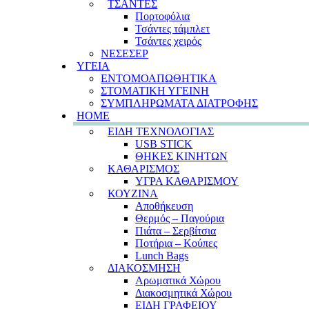
ΤΣΑΝΤΕΣ
Πορτοφόλια
Τσάντες τάμπλετ
Τσάντες χειρός
ΝΕΣΕΣΕΡ
ΥΓΕΙΑ
ΕΝΤΟΜΟΑΠΩΘΗΤΙΚΑ
ΣΤΟΜΑΤΙΚΗ ΥΓΕΙΝΗ
ΣΥΜΠΛΗΡΩΜΑΤΑ ΔΙΑΤΡΟΦΗΣ
HOME
ΕΙΔΗ ΤΕΧΝΟΛΟΓΙΑΣ
USB STICK
ΘΗΚΕΣ ΚΙΝΗΤΩΝ
ΚΑΘΑΡΙΣΜΟΣ
ΥΓΡΑ ΚΑΘΑΡΙΣΜΟΥ
ΚΟΥΖΙΝΑ
Αποθήκευση
Θερμός – Παγούρια
Πιάτα – Σερβίτσια
Ποτήρια – Κούπες
Lunch Bags
ΔΙΑΚΟΣΜΗΣΗ
Αρωματικά Χώρου
Διακοσμητικά Χώρου
ΕΙΔΗ ΓΡΑΦΕΙΟΥ