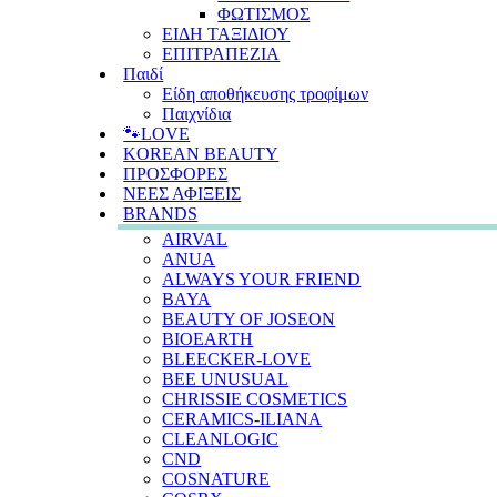
ΦΩΤΙΣΜΟΣ
ΕΙΔΗ ΤΑΞΙΔΙΟΥ
ΕΠΙΤΡΑΠΕΖΙΑ
Παιδί
Είδη αποθήκευσης τροφίμων
Παιχνίδια
🐾LOVE
KOREAN BEAUTY
ΠΡΟΣΦΟΡΕΣ
ΝΕΕΣ ΑΦΙΞΕΙΣ
BRANDS
AIRVAL
ANUA
ALWAYS YOUR FRIEND
BAYA
BEAUTY OF JOSEON
BIOEARTH
BLEECKER-LOVE
BEE UNUSUAL
CHRISSIE COSMETICS
CERAMICS-ILIANA
CLEANLOGIC
CND
COSNATURE