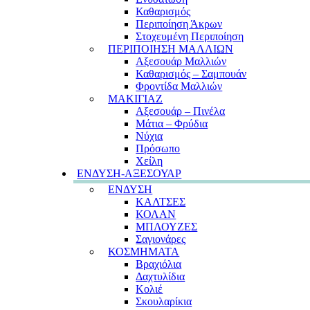
Καθαρισμός
Περιποίηση Άκρων
Στοχευμένη Περιποίηση
ΠΕΡΙΠΟΙΗΣΗ ΜΑΛΛΙΩΝ
Αξεσουάρ Μαλλιών
Καθαρισμός – Σαμπουάν
Φροντίδα Μαλλιών
ΜΑΚΙΓΙΑΖ
Αξεσουάρ – Πινέλα
Μάτια – Φρύδια
Νύχια
Πρόσωπο
Χείλη
ΕΝΔΥΣΗ-ΑΞΕΣΟΥΑΡ
ΕΝΔΥΣΗ
ΚΑΛΤΣΕΣ
ΚΟΛΑΝ
ΜΠΛΟΥΖΕΣ
Σαγιονάρες
ΚΟΣΜΗΜΑΤΑ
Βραχιόλια
Δαχτυλίδια
Κολιέ
Σκουλαρίκια