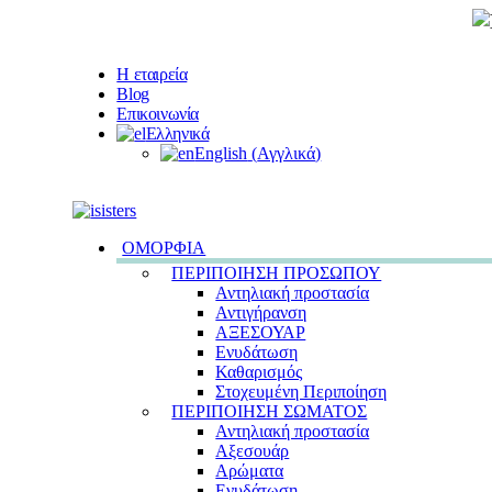
Η εταιρεία
Blog
Επικοινωνία
Ελληνικά
English
(
Αγγλικά
)
ΟΜΟΡΦΙΑ
ΠΕΡΙΠΟΙΗΣΗ ΠΡΟΣΩΠΟΥ
Αντηλιακή προστασία
Αντιγήρανση
ΑΞΕΣΟΥΑΡ
Ενυδάτωση
Καθαρισμός
Στοχευμένη Περιποίηση
ΠΕΡΙΠΟΙΗΣΗ ΣΩΜΑΤΟΣ
Αντηλιακή προστασία
Αξεσουάρ
Αρώματα
Ενυδάτωση