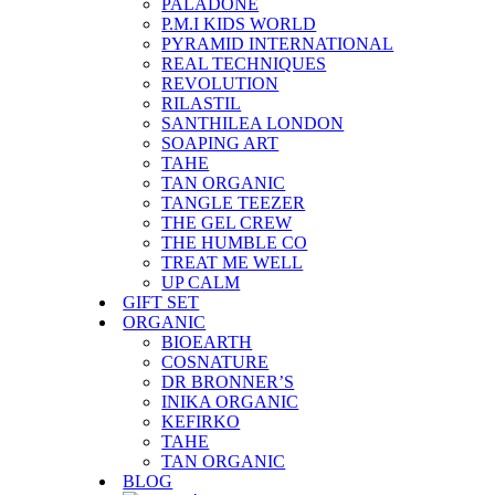
PALADONE
P.M.I KIDS WORLD
PYRAMID INTERNATIONAL
REAL TECHNIQUES
REVOLUTION
RILASTIL
SANTHILEA LONDON
SOAPING ART
TAHE
TAN ORGANIC
TANGLE TEEZER
THE GEL CREW
THE HUMBLE CO
TREAT ME WELL
UP CALM
GIFT SET
ORGANIC
BIOEARTH
COSNATURE
DR BRONNER’S
INIKA ORGANIC
KEFIRKO
TAHE
TAN ORGANIC
BLOG