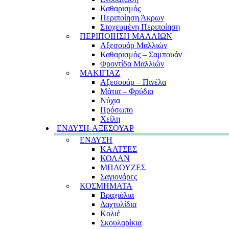
Καθαρισμός
Περιποίηση Άκρων
Στοχευμένη Περιποίηση
ΠΕΡΙΠΟΙΗΣΗ ΜΑΛΛΙΩΝ
Αξεσουάρ Μαλλιών
Καθαρισμός – Σαμπουάν
Φροντίδα Μαλλιών
ΜΑΚΙΓΙΑΖ
Αξεσουάρ – Πινέλα
Μάτια – Φρύδια
Νύχια
Πρόσωπο
Χείλη
ΕΝΔΥΣΗ-ΑΞΕΣΟΥΑΡ
ΕΝΔΥΣΗ
ΚΑΛΤΣΕΣ
ΚΟΛΑΝ
ΜΠΛΟΥΖΕΣ
Σαγιονάρες
ΚΟΣΜΗΜΑΤΑ
Βραχιόλια
Δαχτυλίδια
Κολιέ
Σκουλαρίκια