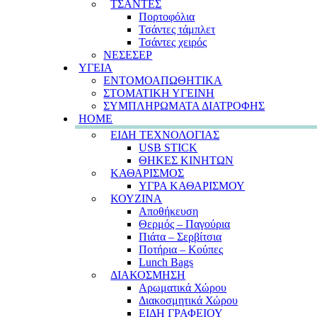
ΤΣΑΝΤΕΣ
Πορτοφόλια
Τσάντες τάμπλετ
Τσάντες χειρός
ΝΕΣΕΣΕΡ
ΥΓΕΙΑ
ΕΝΤΟΜΟΑΠΩΘΗΤΙΚΑ
ΣΤΟΜΑΤΙΚΗ ΥΓΕΙΝΗ
ΣΥΜΠΛΗΡΩΜΑΤΑ ΔΙΑΤΡΟΦΗΣ
HOME
ΕΙΔΗ ΤΕΧΝΟΛΟΓΙΑΣ
USB STICK
ΘΗΚΕΣ ΚΙΝΗΤΩΝ
ΚΑΘΑΡΙΣΜΟΣ
ΥΓΡΑ ΚΑΘΑΡΙΣΜΟΥ
ΚΟΥΖΙΝΑ
Αποθήκευση
Θερμός – Παγούρια
Πιάτα – Σερβίτσια
Ποτήρια – Κούπες
Lunch Bags
ΔΙΑΚΟΣΜΗΣΗ
Αρωματικά Χώρου
Διακοσμητικά Χώρου
ΕΙΔΗ ΓΡΑΦΕΙΟΥ