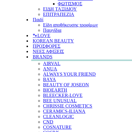
ΦΩΤΙΣΜΟΣ
ΕΙΔΗ ΤΑΞΙΔΙΟΥ
ΕΠΙΤΡΑΠΕΖΙΑ
Παιδί
Είδη αποθήκευσης τροφίμων
Παιχνίδια
🐾LOVE
KOREAN BEAUTY
ΠΡΟΣΦΟΡΕΣ
ΝΕΕΣ ΑΦΙΞΕΙΣ
BRANDS
AIRVAL
ANUA
ALWAYS YOUR FRIEND
BAYA
BEAUTY OF JOSEON
BIOEARTH
BLEECKER-LOVE
BEE UNUSUAL
CHRISSIE COSMETICS
CERAMICS-ILIANA
CLEANLOGIC
CND
COSNATURE