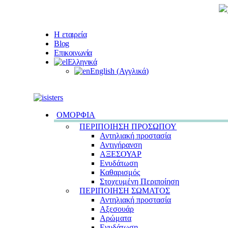
Η εταιρεία
Blog
Επικοινωνία
Ελληνικά
English
(
Αγγλικά
)
ΟΜΟΡΦΙΑ
ΠΕΡΙΠΟΙΗΣΗ ΠΡΟΣΩΠΟΥ
Αντηλιακή προστασία
Αντιγήρανση
ΑΞΕΣΟΥΑΡ
Ενυδάτωση
Καθαρισμός
Στοχευμένη Περιποίηση
ΠΕΡΙΠΟΙΗΣΗ ΣΩΜΑΤΟΣ
Αντηλιακή προστασία
Αξεσουάρ
Αρώματα
Ενυδάτωση