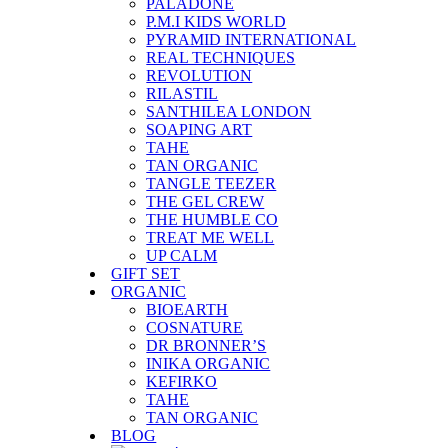
PALADONE
P.M.I KIDS WORLD
PYRAMID INTERNATIONAL
REAL TECHNIQUES
REVOLUTION
RILASTIL
SANTHILEA LONDON
SOAPING ART
TAHE
TAN ORGANIC
TANGLE TEEZER
THE GEL CREW
THE HUMBLE CO
TREAT ME WELL
UP CALM
GIFT SET
ORGANIC
BIOEARTH
COSNATURE
DR BRONNER’S
INIKA ORGANIC
KEFIRKO
TAHE
TAN ORGANIC
BLOG