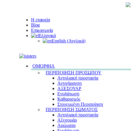
Η εταιρεία
Blog
Επικοινωνία
Ελληνικά
English
(
Αγγλικά
)
ΟΜΟΡΦΙΑ
ΠΕΡΙΠΟΙΗΣΗ ΠΡΟΣΩΠΟΥ
Αντηλιακή προστασία
Αντιγήρανση
ΑΞΕΣΟΥΑΡ
Ενυδάτωση
Καθαρισμός
Στοχευμένη Περιποίηση
ΠΕΡΙΠΟΙΗΣΗ ΣΩΜΑΤΟΣ
Αντηλιακή προστασία
Αξεσουάρ
Αρώματα
Ενυδάτωση