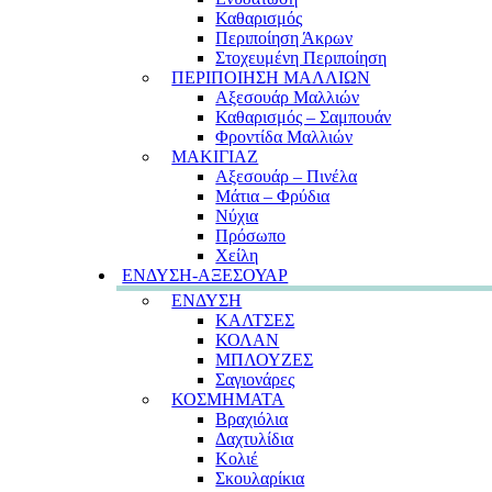
Καθαρισμός
Περιποίηση Άκρων
Στοχευμένη Περιποίηση
ΠΕΡΙΠΟΙΗΣΗ ΜΑΛΛΙΩΝ
Αξεσουάρ Μαλλιών
Καθαρισμός – Σαμπουάν
Φροντίδα Μαλλιών
ΜΑΚΙΓΙΑΖ
Αξεσουάρ – Πινέλα
Μάτια – Φρύδια
Νύχια
Πρόσωπο
Χείλη
ΕΝΔΥΣΗ-ΑΞΕΣΟΥΑΡ
ΕΝΔΥΣΗ
ΚΑΛΤΣΕΣ
ΚΟΛΑΝ
ΜΠΛΟΥΖΕΣ
Σαγιονάρες
ΚΟΣΜΗΜΑΤΑ
Βραχιόλια
Δαχτυλίδια
Κολιέ
Σκουλαρίκια