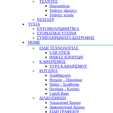
ΤΣΑΝΤΕΣ
Πορτοφόλια
Τσάντες τάμπλετ
Τσάντες χειρός
ΝΕΣΕΣΕΡ
ΥΓΕΙΑ
ΕΝΤΟΜΟΑΠΩΘΗΤΙΚΑ
ΣΤΟΜΑΤΙΚΗ ΥΓΕΙΝΗ
ΣΥΜΠΛΗΡΩΜΑΤΑ ΔΙΑΤΡΟΦΗΣ
HOME
ΕΙΔΗ ΤΕΧΝΟΛΟΓΙΑΣ
USB STICK
ΘΗΚΕΣ ΚΙΝΗΤΩΝ
ΚΑΘΑΡΙΣΜΟΣ
ΥΓΡΑ ΚΑΘΑΡΙΣΜΟΥ
ΚΟΥΖΙΝΑ
Αποθήκευση
Θερμός – Παγούρια
Πιάτα – Σερβίτσια
Ποτήρια – Κούπες
Lunch Bags
ΔΙΑΚΟΣΜΗΣΗ
Αρωματικά Χώρου
Διακοσμητικά Χώρου
ΕΙΔΗ ΓΡΑΦΕΙΟΥ