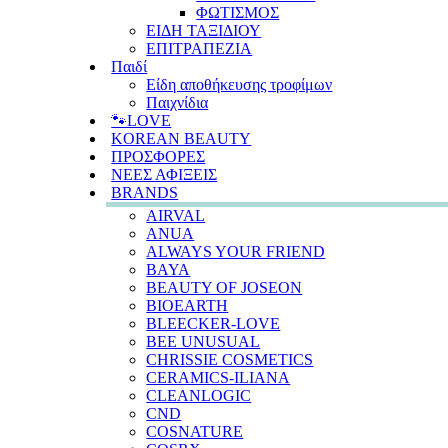
ΦΩΤΙΣΜΟΣ
ΕΙΔΗ ΤΑΞΙΔΙΟΥ
ΕΠΙΤΡΑΠΕΖΙΑ
Παιδί
Είδη αποθήκευσης τροφίμων
Παιχνίδια
🐾LOVE
KOREAN BEAUTY
ΠΡΟΣΦΟΡΕΣ
ΝΕΕΣ ΑΦΙΞΕΙΣ
BRANDS
AIRVAL
ANUA
ALWAYS YOUR FRIEND
BAYA
BEAUTY OF JOSEON
BIOEARTH
BLEECKER-LOVE
BEE UNUSUAL
CHRISSIE COSMETICS
CERAMICS-ILIANA
CLEANLOGIC
CND
COSNATURE