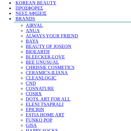
KOREAN BEAUTY
ΠΡΟΣΦΟΡΕΣ
ΝΕΕΣ ΑΦΙΞΕΙΣ
BRANDS
AIRVAL
ANUA
ALWAYS YOUR FRIEND
BAYA
BEAUTY OF JOSEON
BIOEARTH
BLEECKER-LOVE
BEE UNUSUAL
CHRISSIE COSMETICS
CERAMICS-ILIANA
CLEANLOGIC
CND
COSNATURE
COSRX
DOTS. ART FOR ALL
ELENI TSAPRALI
EPICRIN
ESTIA HOME ART
FUNKO POP
GISA
HAPPY SOCKS