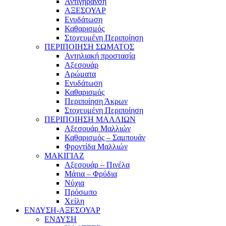
Αντιγήρανση
ΑΞΕΣΟΥΑΡ
Ενυδάτωση
Καθαρισμός
Στοχευμένη Περιποίηση
ΠΕΡΙΠΟΙΗΣΗ ΣΩΜΑΤΟΣ
Αντηλιακή προστασία
Αξεσουάρ
Αρώματα
Ενυδάτωση
Καθαρισμός
Περιποίηση Άκρων
Στοχευμένη Περιποίηση
ΠΕΡΙΠΟΙΗΣΗ ΜΑΛΛΙΩΝ
Αξεσουάρ Μαλλιών
Καθαρισμός – Σαμπουάν
Φροντίδα Μαλλιών
ΜΑΚΙΓΙΑΖ
Αξεσουάρ – Πινέλα
Μάτια – Φρύδια
Νύχια
Πρόσωπο
Χείλη
ΕΝΔΥΣΗ-ΑΞΕΣΟΥΑΡ
ΕΝΔΥΣΗ