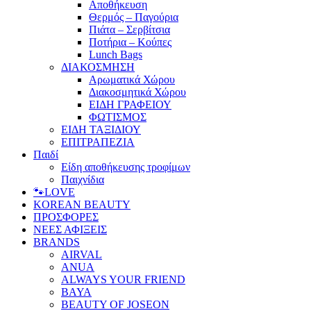
Αποθήκευση
Θερμός – Παγούρια
Πιάτα – Σερβίτσια
Ποτήρια – Κούπες
Lunch Bags
ΔΙΑΚΟΣΜΗΣΗ
Αρωματικά Χώρου
Διακοσμητικά Χώρου
ΕΙΔΗ ΓΡΑΦΕΙΟΥ
ΦΩΤΙΣΜΟΣ
ΕΙΔΗ ΤΑΞΙΔΙΟΥ
ΕΠΙΤΡΑΠΕΖΙΑ
Παιδί
Είδη αποθήκευσης τροφίμων
Παιχνίδια
🐾LOVE
KOREAN BEAUTY
ΠΡΟΣΦΟΡΕΣ
ΝΕΕΣ ΑΦΙΞΕΙΣ
BRANDS
AIRVAL
ANUA
ALWAYS YOUR FRIEND
BAYA
BEAUTY OF JOSEON