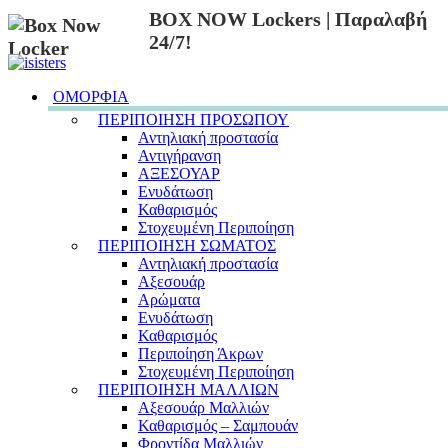
BOX NOW Lockers | Παραλαβή
24/7!
ΟΜΟΡΦΙΑ
ΠΕΡΙΠΟΙΗΣΗ ΠΡΟΣΩΠΟΥ
Αντηλιακή προστασία
Αντιγήρανση
ΑΞΕΣΟΥΑΡ
Ενυδάτωση
Καθαρισμός
Στοχευμένη Περιποίηση
ΠΕΡΙΠΟΙΗΣΗ ΣΩΜΑΤΟΣ
Αντηλιακή προστασία
Αξεσουάρ
Αρώματα
Ενυδάτωση
Καθαρισμός
Περιποίηση Άκρων
Στοχευμένη Περιποίηση
ΠΕΡΙΠΟΙΗΣΗ ΜΑΛΛΙΩΝ
Αξεσουάρ Μαλλιών
Καθαρισμός – Σαμπουάν
Φροντίδα Μαλλιών