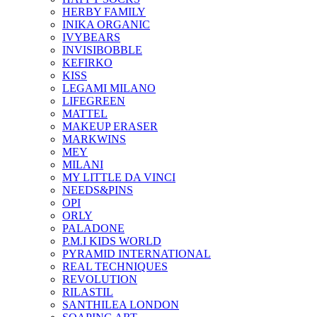
HERBY FAMILY
INIKA ORGANIC
IVYBEARS
INVISIBOBBLE
KEFIRKO
KISS
LEGAMI MILANO
LIFEGREEN
MATTEL
MAKEUP ERASER
MARKWINS
MEY
MILANI
MY LITTLE DA VINCI
NEEDS&PINS
OPI
ORLY
PALADONE
P.M.I KIDS WORLD
PYRAMID INTERNATIONAL
REAL TECHNIQUES
REVOLUTION
RILASTIL
SANTHILEA LONDON