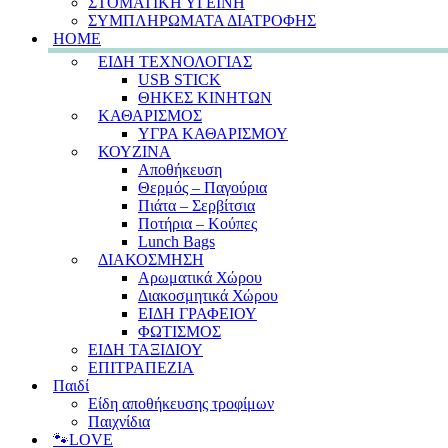
ΣΤΟΜΑΤΙΚΗ ΥΓΕΙΝΗ
ΣΥΜΠΛΗΡΩΜΑΤΑ ΔΙΑΤΡΟΦΗΣ
HOME
ΕΙΔΗ ΤΕΧΝΟΛΟΓΙΑΣ
USB STICK
ΘΗΚΕΣ ΚΙΝΗΤΩΝ
ΚΑΘΑΡΙΣΜΟΣ
ΥΓΡΑ ΚΑΘΑΡΙΣΜΟΥ
ΚΟΥΖΙΝΑ
Αποθήκευση
Θερμός – Παγούρια
Πιάτα – Σερβίτσια
Ποτήρια – Κούπες
Lunch Bags
ΔΙΑΚΟΣΜΗΣΗ
Αρωματικά Χώρου
Διακοσμητικά Χώρου
ΕΙΔΗ ΓΡΑΦΕΙΟΥ
ΦΩΤΙΣΜΟΣ
ΕΙΔΗ ΤΑΞΙΔΙΟΥ
ΕΠΙΤΡΑΠΕΖΙΑ
Παιδί
Είδη αποθήκευσης τροφίμων
Παιχνίδια
🐾LOVE