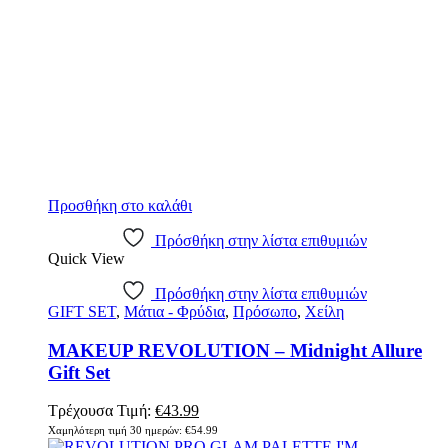
Προσθήκη στο καλάθι
Πρόσθήκη στην λίστα επιθυμιών
Quick View
Πρόσθήκη στην λίστα επιθυμιών
GIFT SET
,
Μάτια - Φρύδια
,
Πρόσωπο
,
Χείλη
MAKEUP REVOLUTION – Midnight Allure
Gift Set
Τρέχουσα Τιμή:
€
43.99
Χαμηλότερη τιμή 30 ημερών:
€
54.99