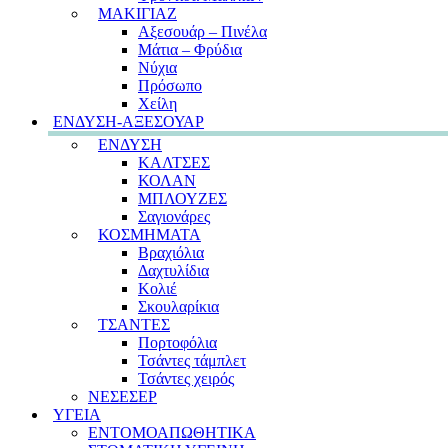
ΜΑΚΙΓΙΑΖ
Αξεσουάρ – Πινέλα
Μάτια – Φρύδια
Νύχια
Πρόσωπο
Χείλη
ΕΝΔΥΣΗ-ΑΞΕΣΟΥΑΡ
ΕΝΔΥΣΗ
ΚΑΛΤΣΕΣ
ΚΟΛΑΝ
ΜΠΛΟΥΖΕΣ
Σαγιονάρες
ΚΟΣΜΗΜΑΤΑ
Βραχιόλια
Δαχτυλίδια
Κολιέ
Σκουλαρίκια
ΤΣΑΝΤΕΣ
Πορτοφόλια
Τσάντες τάμπλετ
Τσάντες χειρός
ΝΕΣΕΣΕΡ
ΥΓΕΙΑ
ΕΝΤΟΜΟΑΠΩΘΗΤΙΚΑ