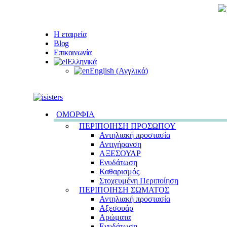
Η εταιρεία
Blog
Επικοινωνία
Ελληνικά
English
(
Αγγλικά
)
ΟΜΟΡΦΙΑ
ΠΕΡΙΠΟΙΗΣΗ ΠΡΟΣΩΠΟΥ
Αντηλιακή προστασία
Αντιγήρανση
ΑΞΕΣΟΥΑΡ
Ενυδάτωση
Καθαρισμός
Στοχευμένη Περιποίηση
ΠΕΡΙΠΟΙΗΣΗ ΣΩΜΑΤΟΣ
Αντηλιακή προστασία
Αξεσουάρ
Αρώματα
Ενυδάτωση