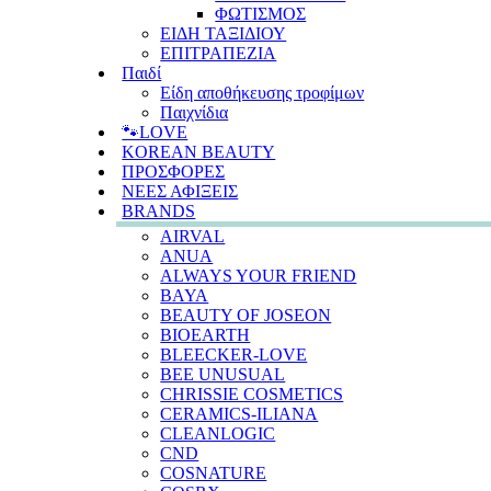
ΦΩΤΙΣΜΟΣ
ΕΙΔΗ ΤΑΞΙΔΙΟΥ
ΕΠΙΤΡΑΠΕΖΙΑ
Παιδί
Είδη αποθήκευσης τροφίμων
Παιχνίδια
🐾LOVE
KOREAN BEAUTY
ΠΡΟΣΦΟΡΕΣ
ΝΕΕΣ ΑΦΙΞΕΙΣ
BRANDS
AIRVAL
ANUA
ALWAYS YOUR FRIEND
BAYA
BEAUTY OF JOSEON
BIOEARTH
BLEECKER-LOVE
BEE UNUSUAL
CHRISSIE COSMETICS
CERAMICS-ILIANA
CLEANLOGIC
CND
COSNATURE