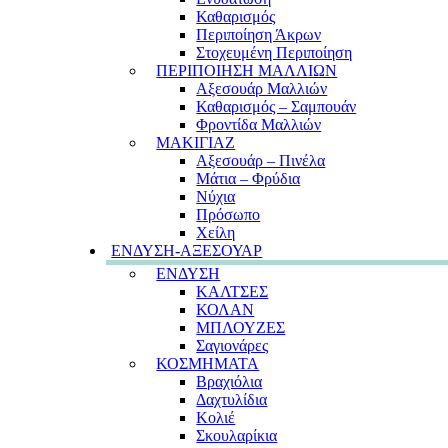
Καθαρισμός
Περιποίηση Άκρων
Στοχευμένη Περιποίηση
ΠΕΡΙΠΟΙΗΣΗ ΜΑΛΛΙΩΝ
Αξεσουάρ Μαλλιών
Καθαρισμός – Σαμπουάν
Φροντίδα Μαλλιών
ΜΑΚΙΓΙΑΖ
Αξεσουάρ – Πινέλα
Μάτια – Φρύδια
Νύχια
Πρόσωπο
Χείλη
ΕΝΔΥΣΗ-ΑΞΕΣΟΥΑΡ
ΕΝΔΥΣΗ
ΚΑΛΤΣΕΣ
ΚΟΛΑΝ
ΜΠΛΟΥΖΕΣ
Σαγιονάρες
ΚΟΣΜΗΜΑΤΑ
Βραχιόλια
Δαχτυλίδια
Κολιέ
Σκουλαρίκια