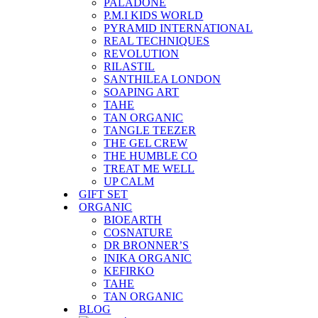
PALADONE
P.M.I KIDS WORLD
PYRAMID INTERNATIONAL
REAL TECHNIQUES
REVOLUTION
RILASTIL
SANTHILEA LONDON
SOAPING ART
TAHE
TAN ORGANIC
TANGLE TEEZER
THE GEL CREW
THE HUMBLE CO
TREAT ME WELL
UP CALM
GIFT SET
ORGANIC
BIOEARTH
COSNATURE
DR BRONNER’S
INIKA ORGANIC
KEFIRKO
TAHE
TAN ORGANIC
BLOG