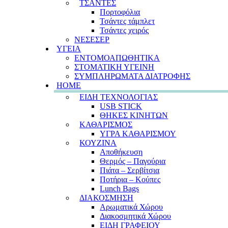
ΤΣΑΝΤΕΣ
Πορτοφόλια
Τσάντες τάμπλετ
Τσάντες χειρός
ΝΕΣΕΣΕΡ
ΥΓΕΙΑ
ΕΝΤΟΜΟΑΠΩΘΗΤΙΚΑ
ΣΤΟΜΑΤΙΚΗ ΥΓΕΙΝΗ
ΣΥΜΠΛΗΡΩΜΑΤΑ ΔΙΑΤΡΟΦΗΣ
HOME
ΕΙΔΗ ΤΕΧΝΟΛΟΓΙΑΣ
USB STICK
ΘΗΚΕΣ ΚΙΝΗΤΩΝ
ΚΑΘΑΡΙΣΜΟΣ
ΥΓΡΑ ΚΑΘΑΡΙΣΜΟΥ
ΚΟΥΖΙΝΑ
Αποθήκευση
Θερμός – Παγούρια
Πιάτα – Σερβίτσια
Ποτήρια – Κούπες
Lunch Bags
ΔΙΑΚΟΣΜΗΣΗ
Αρωματικά Χώρου
Διακοσμητικά Χώρου
ΕΙΔΗ ΓΡΑΦΕΙΟΥ