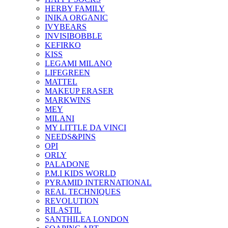
HERBY FAMILY
INIKA ORGANIC
IVYBEARS
INVISIBOBBLE
KEFIRKO
KISS
LEGAMI MILANO
LIFEGREEN
MATTEL
MAKEUP ERASER
MARKWINS
MEY
MILANI
MY LITTLE DA VINCI
NEEDS&PINS
OPI
ORLY
PALADONE
P.M.I KIDS WORLD
PYRAMID INTERNATIONAL
REAL TECHNIQUES
REVOLUTION
RILASTIL
SANTHILEA LONDON