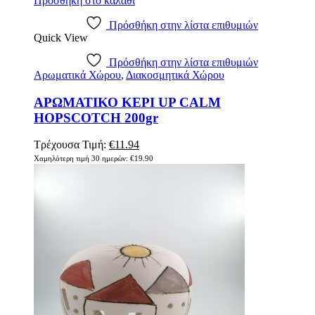
Προσθήκη στο καλάθι
Πρόσθήκη στην λίστα επιθυμιών
Quick View
Πρόσθήκη στην λίστα επιθυμιών
Αρωματικά Χώρου
,
Διακοσμητικά Χώρου
ΑΡΩΜΑΤΙΚΟ ΚΕΡΙ UP CALM
HOPSCOTCH 200gr
Τρέχουσα Τιμή:
€
11.94
Χαμηλότερη τιμή 30 ημερών:
€
19.90