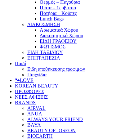
Θερμός – Παγούρια
Πιάτα – Σερβίτσια
Ποτήρια – Κούπες
Lunch Bags
ΔΙΑΚΟΣΜΗΣΗ
Αρωματικά Χώρου
Διακοσμητικά Χώρου
ΕΙΔΗ ΓΡΑΦΕΙΟΥ
ΦΩΤΙΣΜΟΣ
ΕΙΔΗ ΤΑΞΙΔΙΟΥ
ΕΠΙΤΡΑΠΕΖΙΑ
Παιδί
Είδη αποθήκευσης τροφίμων
Παιχνίδια
🐾LOVE
KOREAN BEAUTY
ΠΡΟΣΦΟΡΕΣ
ΝΕΕΣ ΑΦΙΞΕΙΣ
BRANDS
AIRVAL
ANUA
ALWAYS YOUR FRIEND
BAYA
BEAUTY OF JOSEON
BIOEARTH