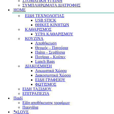
ΣΤΟΜΑΤΙΚΗ ΥΓΕΙΝΗ
ΣΥΜΠΛΗΡΩΜΑΤΑ ΔΙΑΤΡΟΦΗΣ
HOME
ΕΙΔΗ ΤΕΧΝΟΛΟΓΙΑΣ
USB STICK
ΘΗΚΕΣ ΚΙΝΗΤΩΝ
ΚΑΘΑΡΙΣΜΟΣ
ΥΓΡΑ ΚΑΘΑΡΙΣΜΟΥ
ΚΟΥΖΙΝΑ
Αποθήκευση
Θερμός – Παγούρια
Πιάτα – Σερβίτσια
Ποτήρια – Κούπες
Lunch Bags
ΔΙΑΚΟΣΜΗΣΗ
Αρωματικά Χώρου
Διακοσμητικά Χώρου
ΕΙΔΗ ΓΡΑΦΕΙΟΥ
ΦΩΤΙΣΜΟΣ
ΕΙΔΗ ΤΑΞΙΔΙΟΥ
ΕΠΙΤΡΑΠΕΖΙΑ
Παιδί
Είδη αποθήκευσης τροφίμων
Παιχνίδια
🐾LOVE