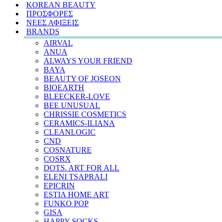
KOREAN BEAUTY
ΠΡΟΣΦΟΡΕΣ
ΝΕΕΣ ΑΦΙΞΕΙΣ
BRANDS
AIRVAL
ANUA
ALWAYS YOUR FRIEND
BAYA
BEAUTY OF JOSEON
BIOEARTH
BLEECKER-LOVE
BEE UNUSUAL
CHRISSIE COSMETICS
CERAMICS-ILIANA
CLEANLOGIC
CND
COSNATURE
COSRX
DOTS. ART FOR ALL
ELENI TSAPRALI
EPICRIN
ESTIA HOME ART
FUNKO POP
GISA
HAPPY SOCKS