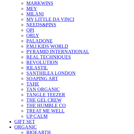
MARKWINS
MEY
MILANI
MY LITTLE DA VINCI
NEEDS&PINS
OPI
ORLY
PALADONE
P.M.I KIDS WORLD
PYRAMID INTERNATIONAL
REAL TECHNIQUES
REVOLUTION
RILASTIL
SANTHILEA LONDON
SOAPING ART
TAHE
TAN ORGANIC
TANGLE TEEZER
THE GEL CREW
THE HUMBLE CO
TREAT ME WELL
UP CALM
GIFT SET
ORGANIC
BIOEARTH