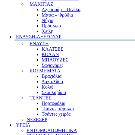
ΜΑΚΙΓΙΑΖ
Αξεσουάρ – Πινέλα
Μάτια – Φρύδια
Νύχια
Πρόσωπο
Χείλη
ΕΝΔΥΣΗ-ΑΞΕΣΟΥΑΡ
ΕΝΔΥΣΗ
ΚΑΛΤΣΕΣ
ΚΟΛΑΝ
ΜΠΛΟΥΖΕΣ
Σαγιονάρες
ΚΟΣΜΗΜΑΤΑ
Βραχιόλια
Δαχτυλίδια
Κολιέ
Σκουλαρίκια
ΤΣΑΝΤΕΣ
Πορτοφόλια
Τσάντες τάμπλετ
Τσάντες χειρός
ΝΕΣΕΣΕΡ
ΥΓΕΙΑ
ΕΝΤΟΜΟΑΠΩΘΗΤΙΚΑ