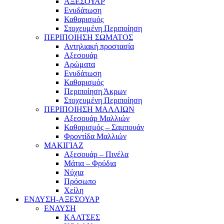
ΑΞΕΣΟΥΑΡ
Ενυδάτωση
Καθαρισμός
Στοχευμένη Περιποίηση
ΠΕΡΙΠΟΙΗΣΗ ΣΩΜΑΤΟΣ
Αντηλιακή προστασία
Αξεσουάρ
Αρώματα
Ενυδάτωση
Καθαρισμός
Περιποίηση Άκρων
Στοχευμένη Περιποίηση
ΠΕΡΙΠΟΙΗΣΗ ΜΑΛΛΙΩΝ
Αξεσουάρ Μαλλιών
Καθαρισμός – Σαμπουάν
Φροντίδα Μαλλιών
ΜΑΚΙΓΙΑΖ
Αξεσουάρ – Πινέλα
Μάτια – Φρύδια
Νύχια
Πρόσωπο
Χείλη
ΕΝΔΥΣΗ-ΑΞΕΣΟΥΑΡ
ΕΝΔΥΣΗ
ΚΑΛΤΣΕΣ