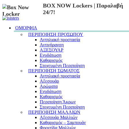
BOX NOW Lockers | Παραλαβή
24/7!
ΟΜΟΡΦΙΑ
ΠΕΡΙΠΟΙΗΣΗ ΠΡΟΣΩΠΟΥ
Αντηλιακή προστασία
Αντιγήρανση
ΑΞΕΣΟΥΑΡ
Ενυδάτωση
Καθαρισμός
Στοχευμένη Περιποίηση
ΠΕΡΙΠΟΙΗΣΗ ΣΩΜΑΤΟΣ
Αντηλιακή προστασία
Αξεσουάρ
Αρώματα
Ενυδάτωση
Καθαρισμός
Περιποίηση Άκρων
Στοχευμένη Περιποίηση
ΠΕΡΙΠΟΙΗΣΗ ΜΑΛΛΙΩΝ
Αξεσουάρ Μαλλιών
Καθαρισμός – Σαμπουάν
Φροντίδα Μαλλιών