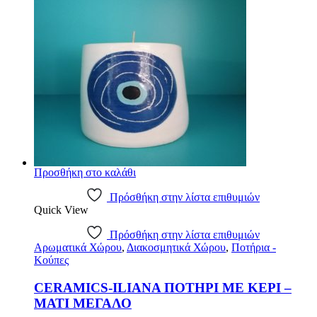
Προσθήκη στο καλάθι
Πρόσθήκη στην λίστα επιθυμιών
Quick View
Πρόσθήκη στην λίστα επιθυμιών
Αρωματικά Χώρου
,
Διακοσμητικά Χώρου
,
Ποτήρια -
Κούπες
CERAMICS-ILIANA ΠΟΤΗΡΙ ΜΕ ΚΕΡΙ –
ΜΑΤΙ ΜΕΓΑΛΟ