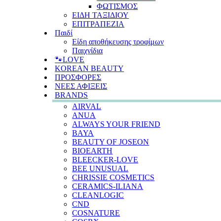
ΦΩΤΙΣΜΟΣ
ΕΙΔΗ ΤΑΞΙΔΙΟΥ
ΕΠΙΤΡΑΠΕΖΙΑ
Παιδί
Είδη αποθήκευσης τροφίμων
Παιχνίδια
🐾LOVE
KOREAN BEAUTY
ΠΡΟΣΦΟΡΕΣ
ΝΕΕΣ ΑΦΙΞΕΙΣ
BRANDS
AIRVAL
ANUA
ALWAYS YOUR FRIEND
BAYA
BEAUTY OF JOSEON
BIOEARTH
BLEECKER-LOVE
BEE UNUSUAL
CHRISSIE COSMETICS
CERAMICS-ILIANA
CLEANLOGIC
CND
COSNATURE