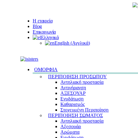
Η εταιρεία
Blog
Επικοινωνία
Ελληνικά
English
(
Αγγλικά
)
ΟΜΟΡΦΙΑ
ΠΕΡΙΠΟΙΗΣΗ ΠΡΟΣΩΠΟΥ
Αντηλιακή προστασία
Αντιγήρανση
ΑΞΕΣΟΥΑΡ
Ενυδάτωση
Καθαρισμός
Στοχευμένη Περιποίηση
ΠΕΡΙΠΟΙΗΣΗ ΣΩΜΑΤΟΣ
Αντηλιακή προστασία
Αξεσουάρ
Αρώματα
Ενυδάτωση