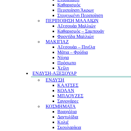
Καθαρισμός
Περιποίηση Άκρων
Στοχευμένη Περιποίηση
ΠΕΡΙΠΟΙΗΣΗ ΜΑΛΛΙΩΝ
Αξεσουάρ Μαλλιών
Καθαρισμός – Σαμπουάν
Φροντίδα Μαλλιών
ΜΑΚΙΓΙΑΖ
Αξεσουάρ – Πινέλα
Μάτια – Φρύδια
Νύχια
Πρόσωπο
Χείλη
ΕΝΔΥΣΗ-ΑΞΕΣΟΥΑΡ
ΕΝΔΥΣΗ
ΚΑΛΤΣΕΣ
ΚΟΛΑΝ
ΜΠΛΟΥΖΕΣ
Σαγιονάρες
ΚΟΣΜΗΜΑΤΑ
Βραχιόλια
Δαχτυλίδια
Κολιέ
Σκουλαρίκια