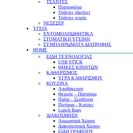
ΤΣΑΝΤΕΣ
Πορτοφόλια
Τσάντες τάμπλετ
Τσάντες χειρός
ΝΕΣΕΣΕΡ
ΥΓΕΙΑ
ΕΝΤΟΜΟΑΠΩΘΗΤΙΚΑ
ΣΤΟΜΑΤΙΚΗ ΥΓΕΙΝΗ
ΣΥΜΠΛΗΡΩΜΑΤΑ ΔΙΑΤΡΟΦΗΣ
HOME
ΕΙΔΗ ΤΕΧΝΟΛΟΓΙΑΣ
USB STICK
ΘΗΚΕΣ ΚΙΝΗΤΩΝ
ΚΑΘΑΡΙΣΜΟΣ
ΥΓΡΑ ΚΑΘΑΡΙΣΜΟΥ
ΚΟΥΖΙΝΑ
Αποθήκευση
Θερμός – Παγούρια
Πιάτα – Σερβίτσια
Ποτήρια – Κούπες
Lunch Bags
ΔΙΑΚΟΣΜΗΣΗ
Αρωματικά Χώρου
Διακοσμητικά Χώρου
ΕΙΔΗ ΓΡΑΦΕΙΟΥ