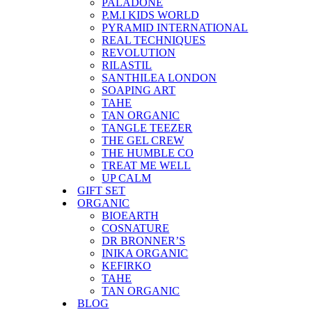
PALADONE
P.M.I KIDS WORLD
PYRAMID INTERNATIONAL
REAL TECHNIQUES
REVOLUTION
RILASTIL
SANTHILEA LONDON
SOAPING ART
TAHE
TAN ORGANIC
TANGLE TEEZER
THE GEL CREW
THE HUMBLE CO
TREAT ME WELL
UP CALM
GIFT SET
ORGANIC
BIOEARTH
COSNATURE
DR BRONNER’S
INIKA ORGANIC
KEFIRKO
TAHE
TAN ORGANIC
BLOG