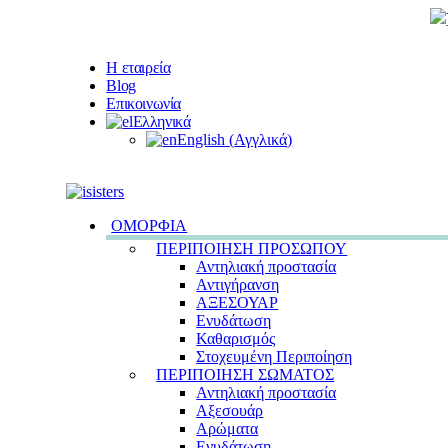
Η εταιρεία
Blog
Επικοινωνία
Ελληνικά
English
(
Αγγλικά
)
ΟΜΟΡΦΙΑ
ΠΕΡΙΠΟΙΗΣΗ ΠΡΟΣΩΠΟΥ
Αντηλιακή προστασία
Αντιγήρανση
ΑΞΕΣΟΥΑΡ
Ενυδάτωση
Καθαρισμός
Στοχευμένη Περιποίηση
ΠΕΡΙΠΟΙΗΣΗ ΣΩΜΑΤΟΣ
Αντηλιακή προστασία
Αξεσουάρ
Αρώματα
Ενυδάτωση