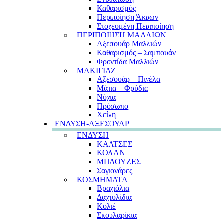
Καθαρισμός
Περιποίηση Άκρων
Στοχευμένη Περιποίηση
ΠΕΡΙΠΟΙΗΣΗ ΜΑΛΛΙΩΝ
Αξεσουάρ Μαλλιών
Καθαρισμός – Σαμπουάν
Φροντίδα Μαλλιών
ΜΑΚΙΓΙΑΖ
Αξεσουάρ – Πινέλα
Μάτια – Φρύδια
Νύχια
Πρόσωπο
Χείλη
ΕΝΔΥΣΗ-ΑΞΕΣΟΥΑΡ
ΕΝΔΥΣΗ
ΚΑΛΤΣΕΣ
ΚΟΛΑΝ
ΜΠΛΟΥΖΕΣ
Σαγιονάρες
ΚΟΣΜΗΜΑΤΑ
Βραχιόλια
Δαχτυλίδια
Κολιέ
Σκουλαρίκια