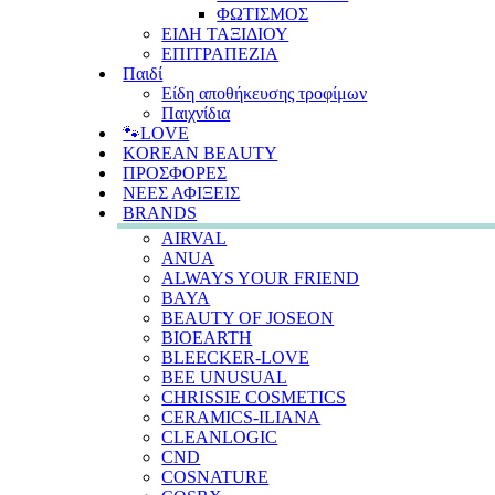
ΦΩΤΙΣΜΟΣ
ΕΙΔΗ ΤΑΞΙΔΙΟΥ
ΕΠΙΤΡΑΠΕΖΙΑ
Παιδί
Είδη αποθήκευσης τροφίμων
Παιχνίδια
🐾LOVE
KOREAN BEAUTY
ΠΡΟΣΦΟΡΕΣ
ΝΕΕΣ ΑΦΙΞΕΙΣ
BRANDS
AIRVAL
ANUA
ALWAYS YOUR FRIEND
BAYA
BEAUTY OF JOSEON
BIOEARTH
BLEECKER-LOVE
BEE UNUSUAL
CHRISSIE COSMETICS
CERAMICS-ILIANA
CLEANLOGIC
CND
COSNATURE