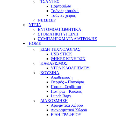
ΤΣΑΝΤΕΣ
Πορτοφόλια
Τσάντες τάμπλετ
Τσάντες χειρός
ΝΕΣΕΣΕΡ
ΥΓΕΙΑ
ΕΝΤΟΜΟΑΠΩΘΗΤΙΚΑ
ΣΤΟΜΑΤΙΚΗ ΥΓΕΙΝΗ
ΣΥΜΠΛΗΡΩΜΑΤΑ ΔΙΑΤΡΟΦΗΣ
HOME
ΕΙΔΗ ΤΕΧΝΟΛΟΓΙΑΣ
USB STICK
ΘΗΚΕΣ ΚΙΝΗΤΩΝ
ΚΑΘΑΡΙΣΜΟΣ
ΥΓΡΑ ΚΑΘΑΡΙΣΜΟΥ
ΚΟΥΖΙΝΑ
Αποθήκευση
Θερμός – Παγούρια
Πιάτα – Σερβίτσια
Ποτήρια – Κούπες
Lunch Bags
ΔΙΑΚΟΣΜΗΣΗ
Αρωματικά Χώρου
Διακοσμητικά Χώρου
ΕΙΔΗ ΓΡΑΦΕΙΟΥ