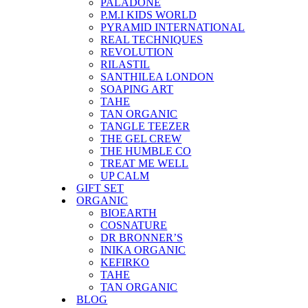
PALADONE
P.M.I KIDS WORLD
PYRAMID INTERNATIONAL
REAL TECHNIQUES
REVOLUTION
RILASTIL
SANTHILEA LONDON
SOAPING ART
TAHE
TAN ORGANIC
TANGLE TEEZER
THE GEL CREW
THE HUMBLE CO
TREAT ME WELL
UP CALM
GIFT SET
ORGANIC
BIOEARTH
COSNATURE
DR BRONNER’S
INIKA ORGANIC
KEFIRKO
TAHE
TAN ORGANIC
BLOG