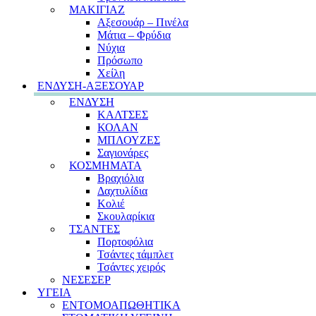
ΜΑΚΙΓΙΑΖ
Αξεσουάρ – Πινέλα
Μάτια – Φρύδια
Νύχια
Πρόσωπο
Χείλη
ΕΝΔΥΣΗ-ΑΞΕΣΟΥΑΡ
ΕΝΔΥΣΗ
ΚΑΛΤΣΕΣ
ΚΟΛΑΝ
ΜΠΛΟΥΖΕΣ
Σαγιονάρες
ΚΟΣΜΗΜΑΤΑ
Βραχιόλια
Δαχτυλίδια
Κολιέ
Σκουλαρίκια
ΤΣΑΝΤΕΣ
Πορτοφόλια
Τσάντες τάμπλετ
Τσάντες χειρός
ΝΕΣΕΣΕΡ
ΥΓΕΙΑ
ΕΝΤΟΜΟΑΠΩΘΗΤΙΚΑ