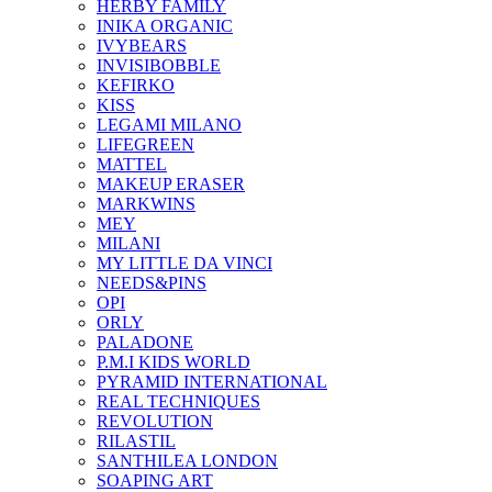
HERBY FAMILY
INIKA ORGANIC
IVYBEARS
INVISIBOBBLE
KEFIRKO
KISS
LEGAMI MILANO
LIFEGREEN
MATTEL
MAKEUP ERASER
MARKWINS
MEY
MILANI
MY LITTLE DA VINCI
NEEDS&PINS
OPI
ORLY
PALADONE
P.M.I KIDS WORLD
PYRAMID INTERNATIONAL
REAL TECHNIQUES
REVOLUTION
RILASTIL
SANTHILEA LONDON
SOAPING ART