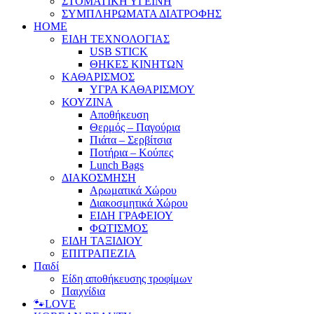
ΣΤΟΜΑΤΙΚΗ ΥΓΕΙΝΗ
ΣΥΜΠΛΗΡΩΜΑΤΑ ΔΙΑΤΡΟΦΗΣ
HOME
ΕΙΔΗ ΤΕΧΝΟΛΟΓΙΑΣ
USB STICK
ΘΗΚΕΣ ΚΙΝΗΤΩΝ
ΚΑΘΑΡΙΣΜΟΣ
ΥΓΡΑ ΚΑΘΑΡΙΣΜΟΥ
ΚΟΥΖΙΝΑ
Αποθήκευση
Θερμός – Παγούρια
Πιάτα – Σερβίτσια
Ποτήρια – Κούπες
Lunch Bags
ΔΙΑΚΟΣΜΗΣΗ
Αρωματικά Χώρου
Διακοσμητικά Χώρου
ΕΙΔΗ ΓΡΑΦΕΙΟΥ
ΦΩΤΙΣΜΟΣ
ΕΙΔΗ ΤΑΞΙΔΙΟΥ
ΕΠΙΤΡΑΠΕΖΙΑ
Παιδί
Είδη αποθήκευσης τροφίμων
Παιχνίδια
🐾LOVE