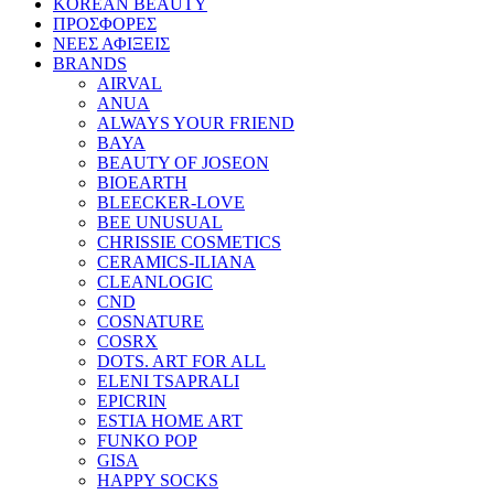
KOREAN BEAUTY
ΠΡΟΣΦΟΡΕΣ
ΝΕΕΣ ΑΦΙΞΕΙΣ
BRANDS
AIRVAL
ANUA
ALWAYS YOUR FRIEND
BAYA
BEAUTY OF JOSEON
BIOEARTH
BLEECKER-LOVE
BEE UNUSUAL
CHRISSIE COSMETICS
CERAMICS-ILIANA
CLEANLOGIC
CND
COSNATURE
COSRX
DOTS. ART FOR ALL
ELENI TSAPRALI
EPICRIN
ESTIA HOME ART
FUNKO POP
GISA
HAPPY SOCKS