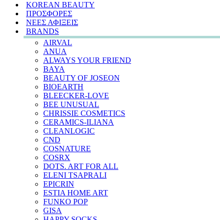
KOREAN BEAUTY
ΠΡΟΣΦΟΡΕΣ
ΝΕΕΣ ΑΦΙΞΕΙΣ
BRANDS
AIRVAL
ANUA
ALWAYS YOUR FRIEND
BAYA
BEAUTY OF JOSEON
BIOEARTH
BLEECKER-LOVE
BEE UNUSUAL
CHRISSIE COSMETICS
CERAMICS-ILIANA
CLEANLOGIC
CND
COSNATURE
COSRX
DOTS. ART FOR ALL
ELENI TSAPRALI
EPICRIN
ESTIA HOME ART
FUNKO POP
GISA
HAPPY SOCKS