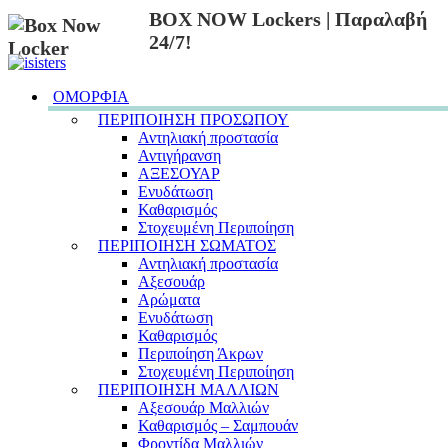
BOX NOW Lockers | Παραλαβή
24/7!
ΟΜΟΡΦΙΑ
ΠΕΡΙΠΟΙΗΣΗ ΠΡΟΣΩΠΟΥ
Αντηλιακή προστασία
Αντιγήρανση
ΑΞΕΣΟΥΑΡ
Ενυδάτωση
Καθαρισμός
Στοχευμένη Περιποίηση
ΠΕΡΙΠΟΙΗΣΗ ΣΩΜΑΤΟΣ
Αντηλιακή προστασία
Αξεσουάρ
Αρώματα
Ενυδάτωση
Καθαρισμός
Περιποίηση Άκρων
Στοχευμένη Περιποίηση
ΠΕΡΙΠΟΙΗΣΗ ΜΑΛΛΙΩΝ
Αξεσουάρ Μαλλιών
Καθαρισμός – Σαμπουάν
Φροντίδα Μαλλιών