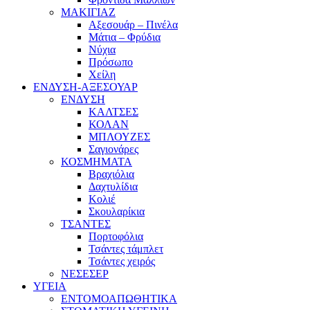
ΜΑΚΙΓΙΑΖ
Αξεσουάρ – Πινέλα
Μάτια – Φρύδια
Νύχια
Πρόσωπο
Χείλη
ΕΝΔΥΣΗ-ΑΞΕΣΟΥΑΡ
ΕΝΔΥΣΗ
ΚΑΛΤΣΕΣ
ΚΟΛΑΝ
ΜΠΛΟΥΖΕΣ
Σαγιονάρες
ΚΟΣΜΗΜΑΤΑ
Βραχιόλια
Δαχτυλίδια
Κολιέ
Σκουλαρίκια
ΤΣΑΝΤΕΣ
Πορτοφόλια
Τσάντες τάμπλετ
Τσάντες χειρός
ΝΕΣΕΣΕΡ
ΥΓΕΙΑ
ΕΝΤΟΜΟΑΠΩΘΗΤΙΚΑ