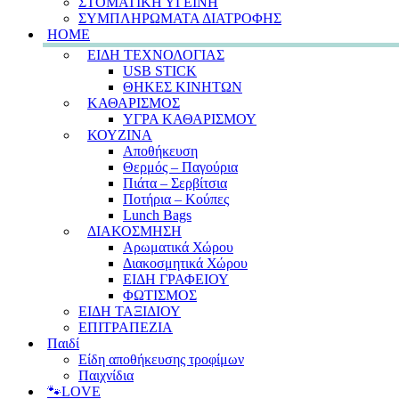
ΣΤΟΜΑΤΙΚΗ ΥΓΕΙΝΗ
ΣΥΜΠΛΗΡΩΜΑΤΑ ΔΙΑΤΡΟΦΗΣ
HOME
ΕΙΔΗ ΤΕΧΝΟΛΟΓΙΑΣ
USB STICK
ΘΗΚΕΣ ΚΙΝΗΤΩΝ
ΚΑΘΑΡΙΣΜΟΣ
ΥΓΡΑ ΚΑΘΑΡΙΣΜΟΥ
ΚΟΥΖΙΝΑ
Αποθήκευση
Θερμός – Παγούρια
Πιάτα – Σερβίτσια
Ποτήρια – Κούπες
Lunch Bags
ΔΙΑΚΟΣΜΗΣΗ
Αρωματικά Χώρου
Διακοσμητικά Χώρου
ΕΙΔΗ ΓΡΑΦΕΙΟΥ
ΦΩΤΙΣΜΟΣ
ΕΙΔΗ ΤΑΞΙΔΙΟΥ
ΕΠΙΤΡΑΠΕΖΙΑ
Παιδί
Είδη αποθήκευσης τροφίμων
Παιχνίδια
🐾LOVE