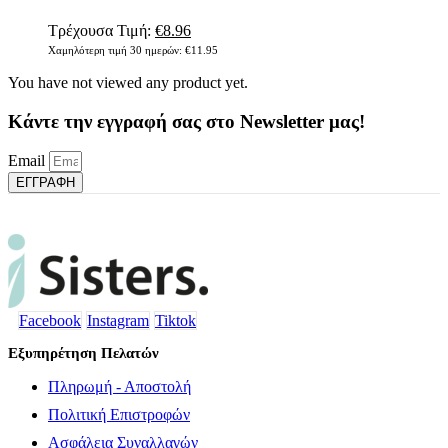
να
επιλεγούν
Original
Η
Τρέχουσα Τιμή:
€
8.96
στη
price
τρέχουσα
Χαμηλότερη τιμή 30 ημερών:
€
11.95
σελίδα
was:
τιμή
του
You have not viewed any product yet.
€11.95.
είναι:
προϊόντος
€8.96.
Κάντε την εγγραφή σας στο Newsletter μας!
Email
ΕΓΓΡΑΦΗ
Facebook
Instagram
Tiktok
Εξυπηρέτηση Πελατών
Πληρωμή - Αποστολή
Πολιτική Επιστροφών
Ασφάλεια Συναλλαγών