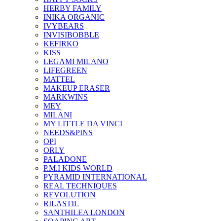
HERBY FAMILY
INIKA ORGANIC
IVYBEARS
INVISIBOBBLE
KEFIRKO
KISS
LEGAMI MILANO
LIFEGREEN
MATTEL
MAKEUP ERASER
MARKWINS
MEY
MILANI
MY LITTLE DA VINCI
NEEDS&PINS
OPI
ORLY
PALADONE
P.M.I KIDS WORLD
PYRAMID INTERNATIONAL
REAL TECHNIQUES
REVOLUTION
RILASTIL
SANTHILEA LONDON