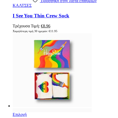
Πρόσθήκη στην λίστα επιθυμιών
παραλλαγές.
ΚΑΛΤΣΕΣ
Οι
επιλογές
I See You Thin Crew Sock
μπορούν
να
επιλεγούν
Original
Η
Τρέχουσα Τιμή:
€
8.96
στη
price
τρέχουσα
Χαμηλότερη τιμή 30 ημερών:
€
11.95
σελίδα
was:
τιμή
του
€11.95.
είναι:
προϊόντος
€8.96.
Αυτό
Επιλογή