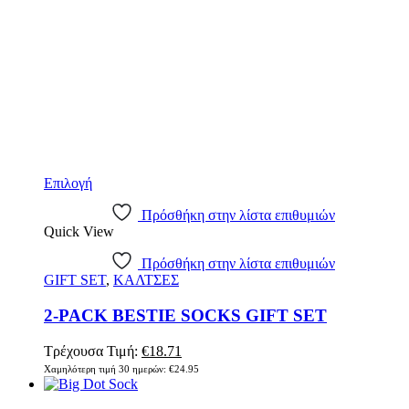
Αυτό
Επιλογή
το
προϊόν
Πρόσθήκη στην λίστα επιθυμιών
Quick View
έχει
πολλαπλές
Πρόσθήκη στην λίστα επιθυμιών
παραλλαγές.
GIFT SET
,
ΚΑΛΤΣΕΣ
Οι
επιλογές
2-PACK BESTIE SOCKS GIFT SET
μπορούν
να
επιλεγούν
Original
Η
Τρέχουσα Τιμή:
€
18.71
στη
price
τρέχουσα
Χαμηλότερη τιμή 30 ημερών:
€
24.95
σελίδα
was:
τιμή
του
€24.95.
είναι: