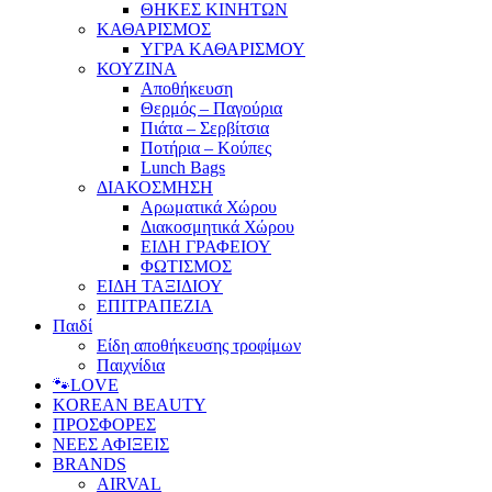
ΘΗΚΕΣ ΚΙΝΗΤΩΝ
ΚΑΘΑΡΙΣΜΟΣ
ΥΓΡΑ ΚΑΘΑΡΙΣΜΟΥ
ΚΟΥΖΙΝΑ
Αποθήκευση
Θερμός – Παγούρια
Πιάτα – Σερβίτσια
Ποτήρια – Κούπες
Lunch Bags
ΔΙΑΚΟΣΜΗΣΗ
Αρωματικά Χώρου
Διακοσμητικά Χώρου
ΕΙΔΗ ΓΡΑΦΕΙΟΥ
ΦΩΤΙΣΜΟΣ
ΕΙΔΗ ΤΑΞΙΔΙΟΥ
ΕΠΙΤΡΑΠΕΖΙΑ
Παιδί
Είδη αποθήκευσης τροφίμων
Παιχνίδια
🐾LOVE
KOREAN BEAUTY
ΠΡΟΣΦΟΡΕΣ
ΝΕΕΣ ΑΦΙΞΕΙΣ
BRANDS
AIRVAL