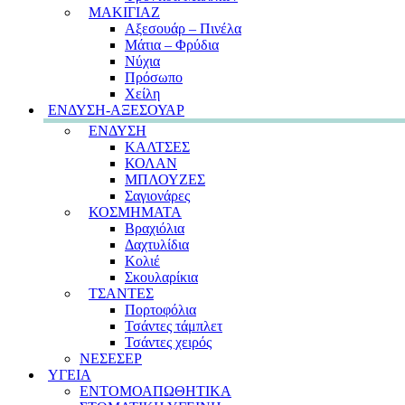
ΜΑΚΙΓΙΑΖ
Αξεσουάρ – Πινέλα
Μάτια – Φρύδια
Νύχια
Πρόσωπο
Χείλη
ΕΝΔΥΣΗ-ΑΞΕΣΟΥΑΡ
ΕΝΔΥΣΗ
ΚΑΛΤΣΕΣ
ΚΟΛΑΝ
ΜΠΛΟΥΖΕΣ
Σαγιονάρες
ΚΟΣΜΗΜΑΤΑ
Βραχιόλια
Δαχτυλίδια
Κολιέ
Σκουλαρίκια
ΤΣΑΝΤΕΣ
Πορτοφόλια
Τσάντες τάμπλετ
Τσάντες χειρός
ΝΕΣΕΣΕΡ
ΥΓΕΙΑ
ΕΝΤΟΜΟΑΠΩΘΗΤΙΚΑ