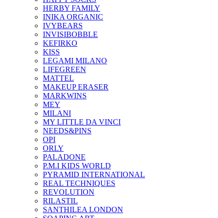
HERBY FAMILY
INIKA ORGANIC
IVYBEARS
INVISIBOBBLE
KEFIRKO
KISS
LEGAMI MILANO
LIFEGREEN
MATTEL
MAKEUP ERASER
MARKWINS
MEY
MILANI
MY LITTLE DA VINCI
NEEDS&PINS
OPI
ORLY
PALADONE
P.M.I KIDS WORLD
PYRAMID INTERNATIONAL
REAL TECHNIQUES
REVOLUTION
RILASTIL
SANTHILEA LONDON