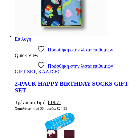
Αυτό
Επιλογή
το
προϊόν
Πρόσθήκη στην λίστα επιθυμιών
Quick View
έχει
πολλαπλές
Πρόσθήκη στην λίστα επιθυμιών
παραλλαγές.
GIFT SET
,
ΚΑΛΤΣΕΣ
Οι
επιλογές
2-PACK HAPPY BIRTHDAY SOCKS GIFT
μπορούν
να
SET
επιλεγούν
στη
Original
Η
Τρέχουσα Τιμή:
€
18.71
σελίδα
price
τρέχουσα
Χαμηλότερη τιμή 30 ημερών:
€
24.95
του
was:
τιμή
προϊόντος
€24.95.
είναι:
€18.71.