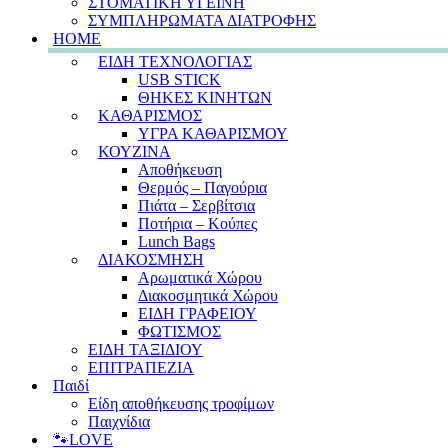
ΣΤΟΜΑΤΙΚΗ ΥΓΕΙΝΗ
ΣΥΜΠΛΗΡΩΜΑΤΑ ΔΙΑΤΡΟΦΗΣ
HOME
ΕΙΔΗ ΤΕΧΝΟΛΟΓΙΑΣ
USB STICK
ΘΗΚΕΣ ΚΙΝΗΤΩΝ
ΚΑΘΑΡΙΣΜΟΣ
ΥΓΡΑ ΚΑΘΑΡΙΣΜΟΥ
ΚΟΥΖΙΝΑ
Αποθήκευση
Θερμός – Παγούρια
Πιάτα – Σερβίτσια
Ποτήρια – Κούπες
Lunch Bags
ΔΙΑΚΟΣΜΗΣΗ
Αρωματικά Χώρου
Διακοσμητικά Χώρου
ΕΙΔΗ ΓΡΑΦΕΙΟΥ
ΦΩΤΙΣΜΟΣ
ΕΙΔΗ ΤΑΞΙΔΙΟΥ
ΕΠΙΤΡΑΠΕΖΙΑ
Παιδί
Είδη αποθήκευσης τροφίμων
Παιχνίδια
🐾LOVE