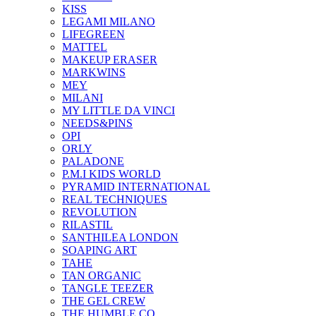
KISS
LEGAMI MILANO
LIFEGREEN
MATTEL
MAKEUP ERASER
MARKWINS
MEY
MILANI
MY LITTLE DA VINCI
NEEDS&PINS
OPI
ORLY
PALADONE
P.M.I KIDS WORLD
PYRAMID INTERNATIONAL
REAL TECHNIQUES
REVOLUTION
RILASTIL
SANTHILEA LONDON
SOAPING ART
TAHE
TAN ORGANIC
TANGLE TEEZER
THE GEL CREW
THE HUMBLE CO