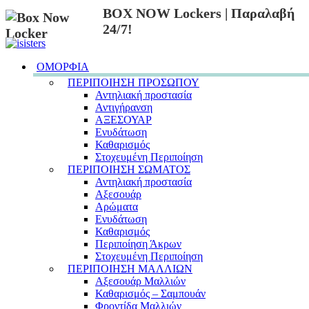
BOX NOW Lockers | Παραλαβή
24/7!
ΟΜΟΡΦΙΑ
ΠΕΡΙΠΟΙΗΣΗ ΠΡΟΣΩΠΟΥ
Αντηλιακή προστασία
Αντιγήρανση
ΑΞΕΣΟΥΑΡ
Ενυδάτωση
Καθαρισμός
Στοχευμένη Περιποίηση
ΠΕΡΙΠΟΙΗΣΗ ΣΩΜΑΤΟΣ
Αντηλιακή προστασία
Αξεσουάρ
Αρώματα
Ενυδάτωση
Καθαρισμός
Περιποίηση Άκρων
Στοχευμένη Περιποίηση
ΠΕΡΙΠΟΙΗΣΗ ΜΑΛΛΙΩΝ
Αξεσουάρ Μαλλιών
Καθαρισμός – Σαμπουάν
Φροντίδα Μαλλιών