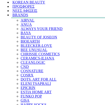
KOREAN BEAUTY
ΠΡΟΣΦΟΡΕΣ
ΝΕΕΣ ΑΦΙΞΕΙΣ
BRANDS
AIRVAL
ANUA
ALWAYS YOUR FRIEND
BAYA
BEAUTY OF JOSEON
BIOEARTH
BLEECKER-LOVE
BEE UNUSUAL
CHRISSIE COSMETICS
CERAMICS-ILIANA
CLEANLOGIC
CND
COSNATURE
COSRX
DOTS. ART FOR ALL
ELENI TSAPRALI
EPICRIN
ESTIA HOME ART
FUNKO POP
GISA
HAPPY SOCKS