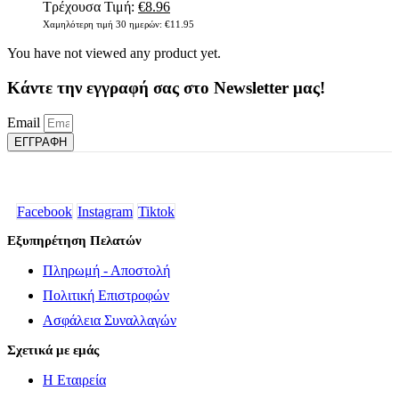
επιλεγούν
Original
Η
Τρέχουσα Τιμή:
€
8.96
στη
price
τρέχουσα
Χαμηλότερη τιμή 30 ημερών:
€
11.95
σελίδα
was:
τιμή
του
You have not viewed any product yet.
€11.95.
είναι:
προϊόντος
€8.96.
Κάντε την εγγραφή σας στο Newsletter μας!
Email
ΕΓΓΡΑΦΗ
Facebook
Instagram
Tiktok
Εξυπηρέτηση Πελατών
Πληρωμή - Αποστολή
Πολιτική Επιστροφών
Ασφάλεια Συναλλαγών
Σχετικά με εμάς
Η Εταιρεία