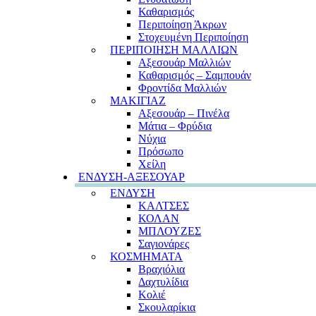
Καθαρισμός
Περιποίηση Άκρων
Στοχευμένη Περιποίηση
ΠΕΡΙΠΟΙΗΣΗ ΜΑΛΛΙΩΝ
Αξεσουάρ Μαλλιών
Καθαρισμός – Σαμπουάν
Φροντίδα Μαλλιών
ΜΑΚΙΓΙΑΖ
Αξεσουάρ – Πινέλα
Μάτια – Φρύδια
Νύχια
Πρόσωπο
Χείλη
ΕΝΔΥΣΗ-ΑΞΕΣΟΥΑΡ
ΕΝΔΥΣΗ
ΚΑΛΤΣΕΣ
ΚΟΛΑΝ
ΜΠΛΟΥΖΕΣ
Σαγιονάρες
ΚΟΣΜΗΜΑΤΑ
Βραχιόλια
Δαχτυλίδια
Κολιέ
Σκουλαρίκια