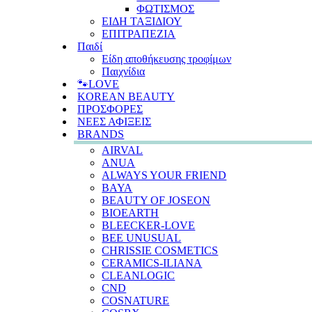
ΦΩΤΙΣΜΟΣ
ΕΙΔΗ ΤΑΞΙΔΙΟΥ
ΕΠΙΤΡΑΠΕΖΙΑ
Παιδί
Είδη αποθήκευσης τροφίμων
Παιχνίδια
🐾LOVE
KOREAN BEAUTY
ΠΡΟΣΦΟΡΕΣ
ΝΕΕΣ ΑΦΙΞΕΙΣ
BRANDS
AIRVAL
ANUA
ALWAYS YOUR FRIEND
BAYA
BEAUTY OF JOSEON
BIOEARTH
BLEECKER-LOVE
BEE UNUSUAL
CHRISSIE COSMETICS
CERAMICS-ILIANA
CLEANLOGIC
CND
COSNATURE