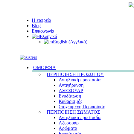
Η εταιρεία
Blog
Επικοινωνία
Ελληνικά
English
(
Αγγλικά
)
ΟΜΟΡΦΙΑ
ΠΕΡΙΠΟΙΗΣΗ ΠΡΟΣΩΠΟΥ
Αντηλιακή προστασία
Αντιγήρανση
ΑΞΕΣΟΥΑΡ
Ενυδάτωση
Καθαρισμός
Στοχευμένη Περιποίηση
ΠΕΡΙΠΟΙΗΣΗ ΣΩΜΑΤΟΣ
Αντηλιακή προστασία
Αξεσουάρ
Αρώματα
Ενυδάτωση