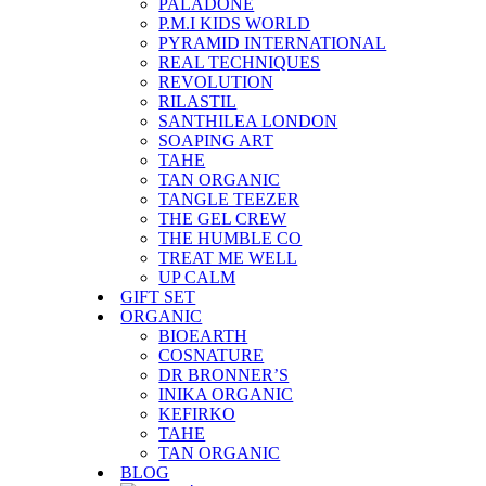
PALADONE
P.M.I KIDS WORLD
PYRAMID INTERNATIONAL
REAL TECHNIQUES
REVOLUTION
RILASTIL
SANTHILEA LONDON
SOAPING ART
TAHE
TAN ORGANIC
TANGLE TEEZER
THE GEL CREW
THE HUMBLE CO
TREAT ME WELL
UP CALM
GIFT SET
ORGANIC
BIOEARTH
COSNATURE
DR BRONNER’S
INIKA ORGANIC
KEFIRKO
TAHE
TAN ORGANIC
BLOG