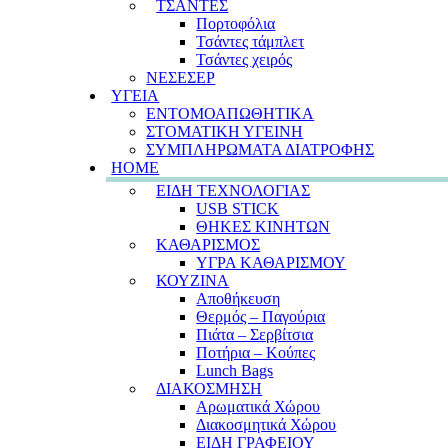
ΤΣΑΝΤΕΣ
Πορτοφόλια
Τσάντες τάμπλετ
Τσάντες χειρός
ΝΕΣΕΣΕΡ
ΥΓΕΙΑ
ΕΝΤΟΜΟΑΠΩΘΗΤΙΚΑ
ΣΤΟΜΑΤΙΚΗ ΥΓΕΙΝΗ
ΣΥΜΠΛΗΡΩΜΑΤΑ ΔΙΑΤΡΟΦΗΣ
HOME
ΕΙΔΗ ΤΕΧΝΟΛΟΓΙΑΣ
USB STICK
ΘΗΚΕΣ ΚΙΝΗΤΩΝ
ΚΑΘΑΡΙΣΜΟΣ
ΥΓΡΑ ΚΑΘΑΡΙΣΜΟΥ
ΚΟΥΖΙΝΑ
Αποθήκευση
Θερμός – Παγούρια
Πιάτα – Σερβίτσια
Ποτήρια – Κούπες
Lunch Bags
ΔΙΑΚΟΣΜΗΣΗ
Αρωματικά Χώρου
Διακοσμητικά Χώρου
ΕΙΔΗ ΓΡΑΦΕΙΟΥ