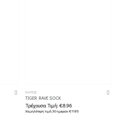
ΚΑΛΤΣΕΣ
ΚΑΛΤΣΕΣ
TIGER RAVE SOCK
MUSHROO
Τρέχουσα Τιμή:
€
8.96
Τρέχουσα 
Χαμηλότερη τιμή 30 ημερών:
€
11.95
Χαμηλότερη τι