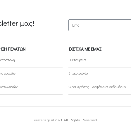
etter μας!
ΗΣΗ ΠΕΛΑΤΏΝ
ΣΧΕΤΙΚΆ ΜΕ ΕΜΆΣ
Αποστολή
Η Εταιρεία
πιστροφών
Επικοινωνία
Συναλλαγών
Όροι Χρήσης - Ασφάλεια Δεδομένων
isisters.gr © 2021. All Rights Reserved