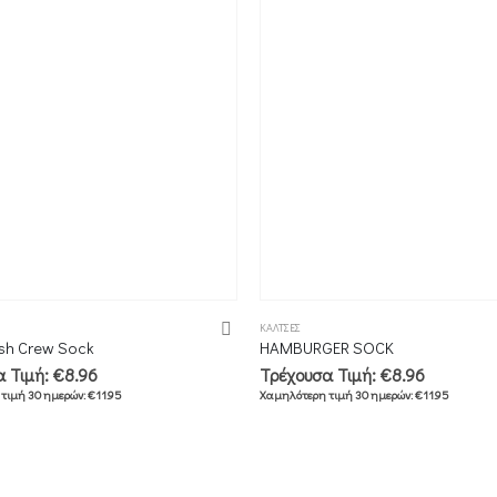
ΚΑΛΤΣΕΣ
ash Crew Sock
HAMBURGER SOCK
α Τιμή:
€
8.96
Τρέχουσα Τιμή:
€
8.96
τιμή 30 ημερών:
€
11.95
Χαμηλότερη τιμή 30 ημερών:
€
11.95