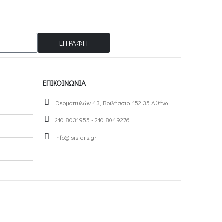
ΕΓΓΡΑΦΗ
ΕΠΙΚΟΙΝΩΝΊΑ
Θερμοπυλών 43, Βριλήσσια 152 35 Αθήνα
210 8031955 - 210 8049276
info@isisters.gr