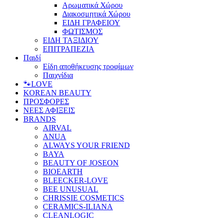
Αρωματικά Χώρου
Διακοσμητικά Χώρου
ΕΙΔΗ ΓΡΑΦΕΙΟΥ
ΦΩΤΙΣΜΟΣ
ΕΙΔΗ ΤΑΞΙΔΙΟΥ
ΕΠΙΤΡΑΠΕΖΙΑ
Παιδί
Είδη αποθήκευσης τροφίμων
Παιχνίδια
🐾LOVE
KOREAN BEAUTY
ΠΡΟΣΦΟΡΕΣ
ΝΕΕΣ ΑΦΙΞΕΙΣ
BRANDS
AIRVAL
ANUA
ALWAYS YOUR FRIEND
BAYA
BEAUTY OF JOSEON
BIOEARTH
BLEECKER-LOVE
BEE UNUSUAL
CHRISSIE COSMETICS
CERAMICS-ILIANA
CLEANLOGIC