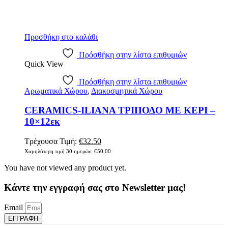
Προσθήκη στο καλάθι
Πρόσθήκη στην λίστα επιθυμιών
Quick View
Πρόσθήκη στην λίστα επιθυμιών
Αρωματικά Χώρου
,
Διακοσμητικά Χώρου
CERAMICS-ILIANA ΤΡΙΠΟΔΟ ΜΕ ΚΕΡΙ –
10×12εκ
Original
Η
Τρέχουσα Τιμή:
€
32.50
price
τρέχουσα
Χαμηλότερη τιμή 30 ημερών:
€
50.00
was:
τιμή
You have not viewed any product yet.
€50.00.
είναι:
€32.50.
Κάντε την εγγραφή σας στο Newsletter μας!
Email
ΕΓΓΡΑΦΗ