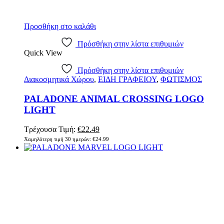
Προσθήκη στο καλάθι
Πρόσθήκη στην λίστα επιθυμιών
Quick View
Πρόσθήκη στην λίστα επιθυμιών
Διακοσμητικά Χώρου
,
ΕΙΔΗ ΓΡΑΦΕΙΟΥ
,
ΦΩΤΙΣΜΟΣ
PALADONE ANIMAL CROSSING LOGO
LIGHT
Original
Η
Τρέχουσα Τιμή:
€
22.49
price
τρέχουσα
Χαμηλότερη τιμή 30 ημερών:
€
24.99
was:
τιμή
€24.99.
είναι:
€22.49.