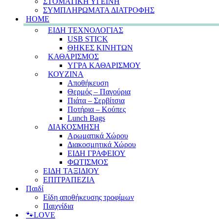
ΣΤΟΜΑΤΙΚΗ ΥΓΕΙΝΗ
ΣΥΜΠΛΗΡΩΜΑΤΑ ΔΙΑΤΡΟΦΗΣ
HOME
ΕΙΔΗ ΤΕΧΝΟΛΟΓΙΑΣ
USB STICK
ΘΗΚΕΣ ΚΙΝΗΤΩΝ
ΚΑΘΑΡΙΣΜΟΣ
ΥΓΡΑ ΚΑΘΑΡΙΣΜΟΥ
ΚΟΥΖΙΝΑ
Αποθήκευση
Θερμός – Παγούρια
Πιάτα – Σερβίτσια
Ποτήρια – Κούπες
Lunch Bags
ΔΙΑΚΟΣΜΗΣΗ
Αρωματικά Χώρου
Διακοσμητικά Χώρου
ΕΙΔΗ ΓΡΑΦΕΙΟΥ
ΦΩΤΙΣΜΟΣ
ΕΙΔΗ ΤΑΞΙΔΙΟΥ
ΕΠΙΤΡΑΠΕΖΙΑ
Παιδί
Είδη αποθήκευσης τροφίμων
Παιχνίδια
🐾LOVE