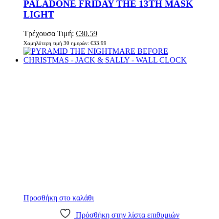
PALADONE FRIDAY THE 13TH MASK
LIGHT
Original
Η
Τρέχουσα Τιμή:
€
30.59
price
τρέχουσα
Χαμηλότερη τιμή 30 ημερών:
€
33.99
was:
τιμή
€33.99.
είναι:
€30.59.
Προσθήκη στο καλάθι
Πρόσθήκη στην λίστα επιθυμιών