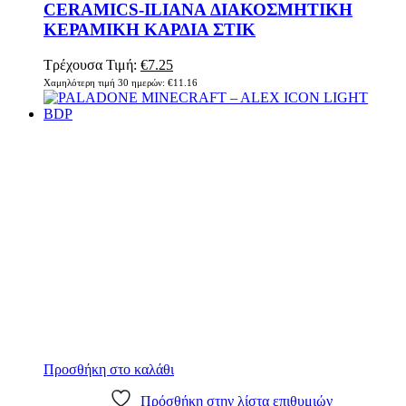
CERAMICS-ILIANA ΔΙΑΚΟΣΜΗΤΙΚΗ
ΚΕΡΑΜΙΚΗ ΚΑΡΔΙΑ ΣΤΙΚ
Original
Η
Τρέχουσα Τιμή:
€
7.25
price
τρέχουσα
Χαμηλότερη τιμή 30 ημερών:
€
11.16
was:
τιμή
€11.16.
είναι:
€7.25.
Προσθήκη στο καλάθι
Πρόσθήκη στην λίστα επιθυμιών