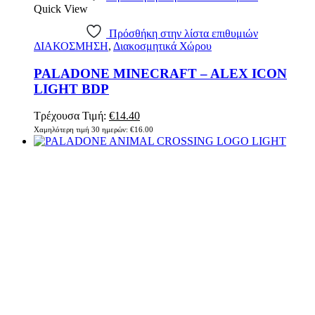
Quick View
Πρόσθήκη στην λίστα επιθυμιών
ΔΙΑΚΟΣΜΗΣΗ
,
Διακοσμητικά Χώρου
PALADONE MINECRAFT – ALEX ICON
LIGHT BDP
Original
Η
Τρέχουσα Τιμή:
€
14.40
price
τρέχουσα
Χαμηλότερη τιμή 30 ημερών:
€
16.00
was:
τιμή
€16.00.
είναι:
€14.40.