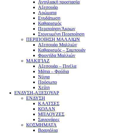
Αντηλιακή προστασία
Αξεσουάρ
Αρώματα
Ενυδάτωση
Καθαρισμός
Περιποίηση Άκρων
Στοχευμένη Περιποίηση
ΠΕΡΙΠΟΙΗΣΗ ΜΑΛΛΙΩΝ
Αξεσουάρ Μαλλιών
Καθαρισμός – Σαμπουάν
Φροντίδα Μαλλιών
ΜΑΚΙΓΙΑΖ
Αξεσουάρ – Πινέλα
Μάτια – Φρύδια
Νύχια
Πρόσωπο
Χείλη
ΕΝΔΥΣΗ-ΑΞΕΣΟΥΑΡ
ΕΝΔΥΣΗ
ΚΑΛΤΣΕΣ
ΚΟΛΑΝ
ΜΠΛΟΥΖΕΣ
Σαγιονάρες
ΚΟΣΜΗΜΑΤΑ
Βραχιόλια