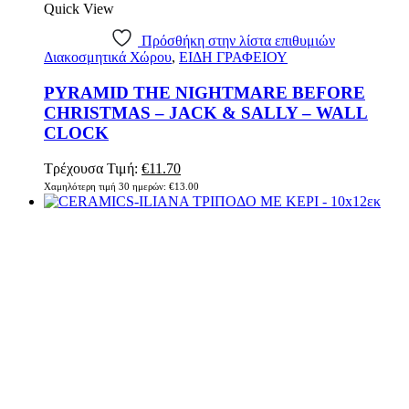
Quick View
Πρόσθήκη στην λίστα επιθυμιών
Διακοσμητικά Χώρου
,
ΕΙΔΗ ΓΡΑΦΕΙΟΥ
PYRAMID THE NIGHTMARE BEFORE
CHRISTMAS – JACK & SALLY – WALL
CLOCK
Original
Η
Τρέχουσα Τιμή:
€
11.70
price
τρέχουσα
Χαμηλότερη τιμή 30 ημερών:
€
13.00
was:
τιμή
€13.00.
είναι:
€11.70.