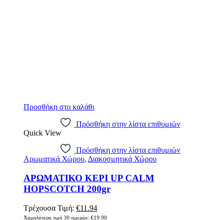
Προσθήκη στο καλάθι
Πρόσθήκη στην λίστα επιθυμιών
Quick View
Πρόσθήκη στην λίστα επιθυμιών
Αρωματικά Χώρου
,
Διακοσμητικά Χώρου
ΑΡΩΜΑΤΙΚΟ ΚΕΡΙ UP CALM
HOPSCOTCH 200gr
Original
Η
Τρέχουσα Τιμή:
€
11.94
price
τρέχουσα
Χαμηλότερη τιμή 30 ημερών:
€
19.90