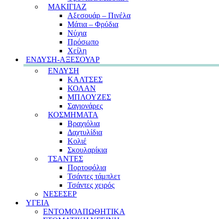
ΜΑΚΙΓΙΑΖ
Αξεσουάρ – Πινέλα
Μάτια – Φρύδια
Νύχια
Πρόσωπο
Χείλη
ΕΝΔΥΣΗ-ΑΞΕΣΟΥΑΡ
ΕΝΔΥΣΗ
ΚΑΛΤΣΕΣ
ΚΟΛΑΝ
ΜΠΛΟΥΖΕΣ
Σαγιονάρες
ΚΟΣΜΗΜΑΤΑ
Βραχιόλια
Δαχτυλίδια
Κολιέ
Σκουλαρίκια
ΤΣΑΝΤΕΣ
Πορτοφόλια
Τσάντες τάμπλετ
Τσάντες χειρός
ΝΕΣΕΣΕΡ
ΥΓΕΙΑ
ΕΝΤΟΜΟΑΠΩΘΗΤΙΚΑ