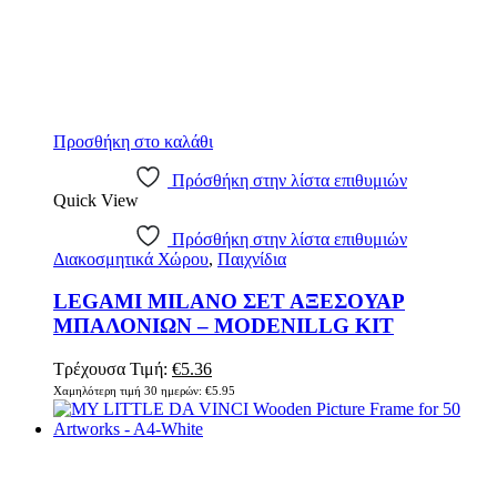
Προσθήκη στο καλάθι
Πρόσθήκη στην λίστα επιθυμιών
Quick View
Πρόσθήκη στην λίστα επιθυμιών
Διακοσμητικά Χώρου
,
Παιχνίδια
LEGAMI MILANO ΣΕΤ ΑΞΕΣΟΥΑΡ
ΜΠΑΛΟΝΙΩΝ – MODENILLG KIT
Original
Η
Τρέχουσα Τιμή:
€
5.36
price
τρέχουσα
Χαμηλότερη τιμή 30 ημερών:
€
5.95
was:
τιμή
€5.95.
είναι:
€5.36.