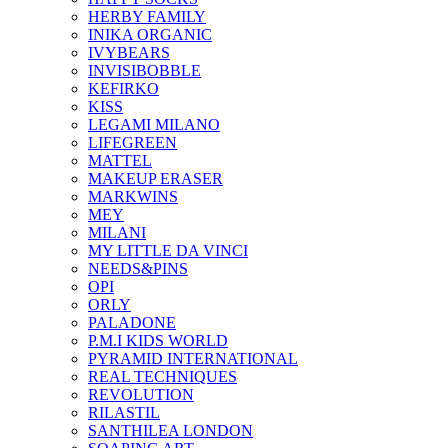
HERBY FAMILY
INIKA ORGANIC
IVYBEARS
INVISIBOBBLE
KEFIRKO
KISS
LEGAMI MILANO
LIFEGREEN
MATTEL
MAKEUP ERASER
MARKWINS
MEY
MILANI
MY LITTLE DA VINCI
NEEDS&PINS
OPI
ORLY
PALADONE
P.M.I KIDS WORLD
PYRAMID INTERNATIONAL
REAL TECHNIQUES
REVOLUTION
RILASTIL
SANTHILEA LONDON