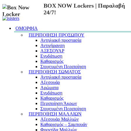
BOX NOW Lockers | Παραλαβή
24/7!
ΟΜΟΡΦΙΑ
ΠΕΡΙΠΟΙΗΣΗ ΠΡΟΣΩΠΟΥ
Αντηλιακή προστασία
Αντιγήρανση
ΑΞΕΣΟΥΑΡ
Ενυδάτωση
Καθαρισμός
Στοχευμένη Περιποίηση
ΠΕΡΙΠΟΙΗΣΗ ΣΩΜΑΤΟΣ
Αντηλιακή προστασία
Αξεσουάρ
Αρώματα
Ενυδάτωση
Καθαρισμός
Περιποίηση Άκρων
Στοχευμένη Περιποίηση
ΠΕΡΙΠΟΙΗΣΗ ΜΑΛΛΙΩΝ
Αξεσουάρ Μαλλιών
Καθαρισμός – Σαμπουάν
Φροντίδα Μαλλιών