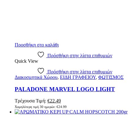
Προσθήκη στο καλάθι
Πρόσθήκη στην λίστα επιθυμιών
Quick View
Πρόσθήκη στην λίστα επιθυμιών
Διακοσμητικά Χώρου
,
ΕΙΔΗ ΓΡΑΦΕΙΟΥ
,
ΦΩΤΙΣΜΟΣ
PALADONE MARVEL LOGO LIGHT
Original
Η
Τρέχουσα Τιμή:
€
22.49
price
τρέχουσα
Χαμηλότερη τιμή 30 ημερών:
€
24.99
was:
τιμή
€24.99.
είναι:
€22.49.