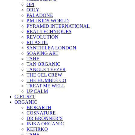
OPI
ORLY
PALADONE
P.M.I KIDS WORLD
PYRAMID INTERNATIONAL
REAL TECHNIQUES
REVOLUTION
RILASTIL
SANTHILEA LONDON
SOAPING ART
TAHE
TAN ORGANIC
TANGLE TEEZER
THE GEL CREW
THE HUMBLE CO
TREAT ME WELL
UP CALM
GIFT SET
ORGANIC
BIOEARTH
COSNATURE
DR BRONNER’S
INIKA ORGANIC
KEFIRKO
TAHE