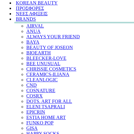
KOREAN BEAUTY
ΠΡΟΣΦΟΡΕΣ
ΝΕΕΣ ΑΦΙΞΕΙΣ
BRANDS
AIRVAL
ANUA
ALWAYS YOUR FRIEND
BAYA
BEAUTY OF JOSEON
BIOEARTH
BLEECKER-LOVE
BEE UNUSUAL
CHRISSIE COSMETICS
CERAMICS-ILIANA
CLEANLOGIC
CND
COSNATURE
COSRX
DOTS. ART FOR ALL
ELENI TSAPRALI
EPICRIN
ESTIA HOME ART
FUNKO POP
GISA
HAPPY SOCKS