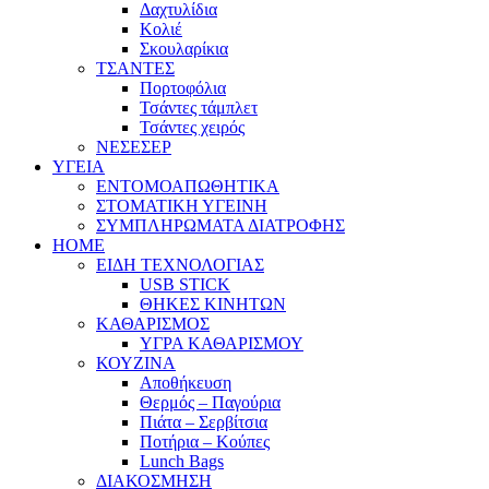
Δαχτυλίδια
Κολιέ
Σκουλαρίκια
ΤΣΑΝΤΕΣ
Πορτοφόλια
Τσάντες τάμπλετ
Τσάντες χειρός
ΝΕΣΕΣΕΡ
ΥΓΕΙΑ
ΕΝΤΟΜΟΑΠΩΘΗΤΙΚΑ
ΣΤΟΜΑΤΙΚΗ ΥΓΕΙΝΗ
ΣΥΜΠΛΗΡΩΜΑΤΑ ΔΙΑΤΡΟΦΗΣ
HOME
ΕΙΔΗ ΤΕΧΝΟΛΟΓΙΑΣ
USB STICK
ΘΗΚΕΣ ΚΙΝΗΤΩΝ
ΚΑΘΑΡΙΣΜΟΣ
ΥΓΡΑ ΚΑΘΑΡΙΣΜΟΥ
ΚΟΥΖΙΝΑ
Αποθήκευση
Θερμός – Παγούρια
Πιάτα – Σερβίτσια
Ποτήρια – Κούπες
Lunch Bags
ΔΙΑΚΟΣΜΗΣΗ