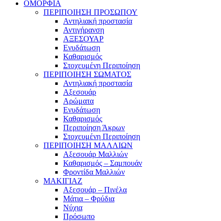
ΟΜΟΡΦΙΑ
ΠΕΡΙΠΟΙΗΣΗ ΠΡΟΣΩΠΟΥ
Αντηλιακή προστασία
Αντιγήρανση
ΑΞΕΣΟΥΑΡ
Ενυδάτωση
Καθαρισμός
Στοχευμένη Περιποίηση
ΠΕΡΙΠΟΙΗΣΗ ΣΩΜΑΤΟΣ
Αντηλιακή προστασία
Αξεσουάρ
Αρώματα
Ενυδάτωση
Καθαρισμός
Περιποίηση Άκρων
Στοχευμένη Περιποίηση
ΠΕΡΙΠΟΙΗΣΗ ΜΑΛΛΙΩΝ
Αξεσουάρ Μαλλιών
Καθαρισμός – Σαμπουάν
Φροντίδα Μαλλιών
ΜΑΚΙΓΙΑΖ
Αξεσουάρ – Πινέλα
Μάτια – Φρύδια
Νύχια
Πρόσωπο