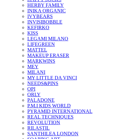
HERBY FAMILY
INIKA ORGANIC
IVYBEARS
INVISIBOBBLE
KEFIRKO
KISS
LEGAMI MILANO
LIFEGREEN
MATTEL
MAKEUP ERASER
MARKWINS
MEY
MILANI
MY LITTLE DA VINCI
NEEDS&PINS
OPI
ORLY
PALADONE
P.M.I KIDS WORLD
PYRAMID INTERNATIONAL
REAL TECHNIQUES
REVOLUTION
RILASTIL
SANTHILEA LONDON