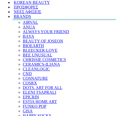
KOREAN BEAUTY
ΠΡΟΣΦΟΡΕΣ
ΝΕΕΣ ΑΦΙΞΕΙΣ
BRANDS
AIRVAL
ANUA
ALWAYS YOUR FRIEND
BAYA
BEAUTY OF JOSEON
BIOEARTH
BLEECKER-LOVE
BEE UNUSUAL
CHRISSIE COSMETICS
CERAMICS-ILIANA
CLEANLOGIC
CND
COSNATURE
COSRX
DOTS. ART FOR ALL
ELENI TSAPRALI
EPICRIN
ESTIA HOME ART
FUNKO POP
GISA
HAPPY SOCKS