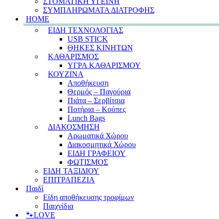
ΣΤΟΜΑΤΙΚΗ ΥΓΕΙΝΗ
ΣΥΜΠΛΗΡΩΜΑΤΑ ΔΙΑΤΡΟΦΗΣ
HOME
ΕΙΔΗ ΤΕΧΝΟΛΟΓΙΑΣ
USB STICK
ΘΗΚΕΣ ΚΙΝΗΤΩΝ
ΚΑΘΑΡΙΣΜΟΣ
ΥΓΡΑ ΚΑΘΑΡΙΣΜΟΥ
ΚΟΥΖΙΝΑ
Αποθήκευση
Θερμός – Παγούρια
Πιάτα – Σερβίτσια
Ποτήρια – Κούπες
Lunch Bags
ΔΙΑΚΟΣΜΗΣΗ
Αρωματικά Χώρου
Διακοσμητικά Χώρου
ΕΙΔΗ ΓΡΑΦΕΙΟΥ
ΦΩΤΙΣΜΟΣ
ΕΙΔΗ ΤΑΞΙΔΙΟΥ
ΕΠΙΤΡΑΠΕΖΙΑ
Παιδί
Είδη αποθήκευσης τροφίμων
Παιχνίδια
🐾LOVE