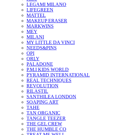
LEGAMI MILANO
LIFEGREEN
MATTEL
MAKEUP ERASER
MARKWINS
MEY
MILANI
MY LITTLE DA VINCI
NEEDS&PINS
OPI
ORLY
PALADONE
P.M.I KIDS WORLD
PYRAMID INTERNATIONAL
REAL TECHNIQUES
REVOLUTION
RILASTIL
SANTHILEA LONDON
SOAPING ART
TAHE
TAN ORGANIC
TANGLE TEEZER
THE GEL CREW
THE HUMBLE CO
TREAT ME WELL