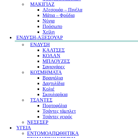
ΜΑΚΙΓΙΑΖ
Αξεσουάρ – Πινέλα
Μάτια – Φρύδια
Νύχια
Πρόσωπο
Χείλη
ΕΝΔΥΣΗ-ΑΞΕΣΟΥΑΡ
ΕΝΔΥΣΗ
ΚΑΛΤΣΕΣ
ΚΟΛΑΝ
ΜΠΛΟΥΖΕΣ
Σαγιονάρες
ΚΟΣΜΗΜΑΤΑ
Βραχιόλια
Δαχτυλίδια
Κολιέ
Σκουλαρίκια
ΤΣΑΝΤΕΣ
Πορτοφόλια
Τσάντες τάμπλετ
Τσάντες χειρός
ΝΕΣΕΣΕΡ
ΥΓΕΙΑ
ΕΝΤΟΜΟΑΠΩΘΗΤΙΚΑ