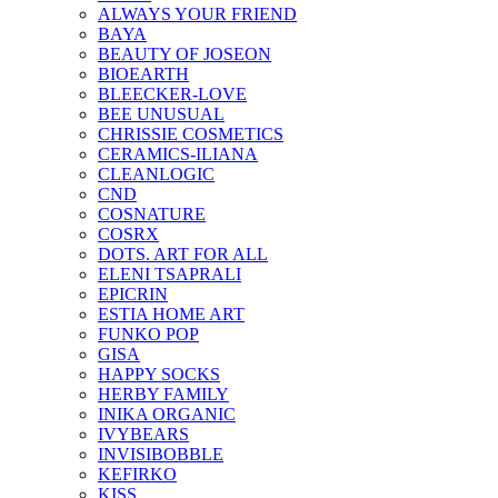
ALWAYS YOUR FRIEND
BAYA
BEAUTY OF JOSEON
BIOEARTH
BLEECKER-LOVE
BEE UNUSUAL
CHRISSIE COSMETICS
CERAMICS-ILIANA
CLEANLOGIC
CND
COSNATURE
COSRX
DOTS. ART FOR ALL
ELENI TSAPRALI
EPICRIN
ESTIA HOME ART
FUNKO POP
GISA
HAPPY SOCKS
HERBY FAMILY
INIKA ORGANIC
IVYBEARS
INVISIBOBBLE
KEFIRKO
KISS