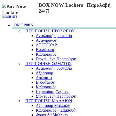
BOX NOW Lockers | Παραλαβή
24/7!
ΟΜΟΡΦΙΑ
ΠΕΡΙΠΟΙΗΣΗ ΠΡΟΣΩΠΟΥ
Αντηλιακή προστασία
Αντιγήρανση
ΑΞΕΣΟΥΑΡ
Ενυδάτωση
Καθαρισμός
Στοχευμένη Περιποίηση
ΠΕΡΙΠΟΙΗΣΗ ΣΩΜΑΤΟΣ
Αντηλιακή προστασία
Αξεσουάρ
Αρώματα
Ενυδάτωση
Καθαρισμός
Περιποίηση Άκρων
Στοχευμένη Περιποίηση
ΠΕΡΙΠΟΙΗΣΗ ΜΑΛΛΙΩΝ
Αξεσουάρ Μαλλιών
Καθαρισμός – Σαμπουάν
Φροντίδα Μαλλιών