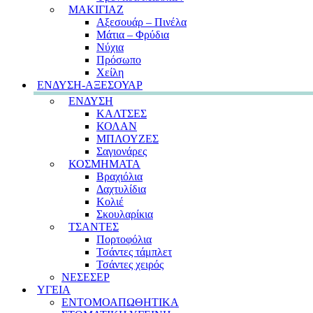
ΜΑΚΙΓΙΑΖ
Αξεσουάρ – Πινέλα
Μάτια – Φρύδια
Νύχια
Πρόσωπο
Χείλη
ΕΝΔΥΣΗ-ΑΞΕΣΟΥΑΡ
ΕΝΔΥΣΗ
ΚΑΛΤΣΕΣ
ΚΟΛΑΝ
ΜΠΛΟΥΖΕΣ
Σαγιονάρες
ΚΟΣΜΗΜΑΤΑ
Βραχιόλια
Δαχτυλίδια
Κολιέ
Σκουλαρίκια
ΤΣΑΝΤΕΣ
Πορτοφόλια
Τσάντες τάμπλετ
Τσάντες χειρός
ΝΕΣΕΣΕΡ
ΥΓΕΙΑ
ΕΝΤΟΜΟΑΠΩΘΗΤΙΚΑ