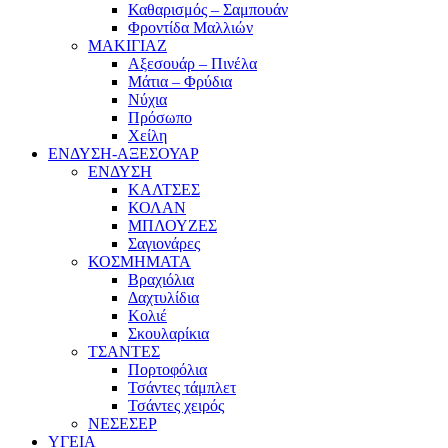
Καθαρισμός – Σαμπουάν
Φροντίδα Μαλλιών
ΜΑΚΙΓΙΑΖ
Αξεσουάρ – Πινέλα
Μάτια – Φρύδια
Νύχια
Πρόσωπο
Χείλη
ΕΝΔΥΣΗ-ΑΞΕΣΟΥΑΡ
ΕΝΔΥΣΗ
ΚΑΛΤΣΕΣ
ΚΟΛΑΝ
ΜΠΛΟΥΖΕΣ
Σαγιονάρες
ΚΟΣΜΗΜΑΤΑ
Βραχιόλια
Δαχτυλίδια
Κολιέ
Σκουλαρίκια
ΤΣΑΝΤΕΣ
Πορτοφόλια
Τσάντες τάμπλετ
Τσάντες χειρός
ΝΕΣΕΣΕΡ
ΥΓΕΙΑ