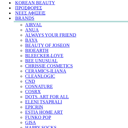
KOREAN BEAUTY
ΠΡΟΣΦΟΡΕΣ
ΝΕΕΣ ΑΦΙΞΕΙΣ
BRANDS
AIRVAL
ANUA
ALWAYS YOUR FRIEND
BAYA
BEAUTY OF JOSEON
BIOEARTH
BLEECKER-LOVE
BEE UNUSUAL
CHRISSIE COSMETICS
CERAMICS-ILIANA
CLEANLOGIC
CND
COSNATURE
COSRX
DOTS. ART FOR ALL
ELENI TSAPRALI
EPICRIN
ESTIA HOME ART
FUNKO POP
GISA
HAPPY SOCKS