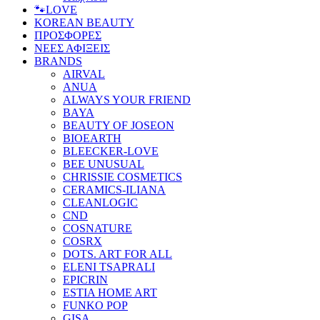
🐾LOVE
KOREAN BEAUTY
ΠΡΟΣΦΟΡΕΣ
ΝΕΕΣ ΑΦΙΞΕΙΣ
BRANDS
AIRVAL
ANUA
ALWAYS YOUR FRIEND
BAYA
BEAUTY OF JOSEON
BIOEARTH
BLEECKER-LOVE
BEE UNUSUAL
CHRISSIE COSMETICS
CERAMICS-ILIANA
CLEANLOGIC
CND
COSNATURE
COSRX
DOTS. ART FOR ALL
ELENI TSAPRALI
EPICRIN
ESTIA HOME ART
FUNKO POP
GISA