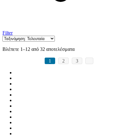
Filter
Sorted
Βλέπετε 1–12 από 32 αποτελέσματα
by
latest
1
2
3