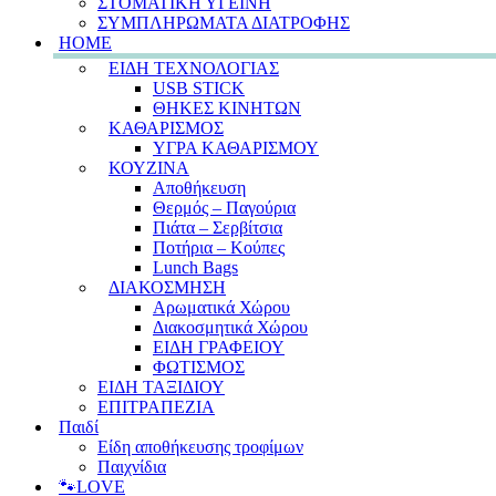
ΣΤΟΜΑΤΙΚΗ ΥΓΕΙΝΗ
ΣΥΜΠΛΗΡΩΜΑΤΑ ΔΙΑΤΡΟΦΗΣ
HOME
ΕΙΔΗ ΤΕΧΝΟΛΟΓΙΑΣ
USB STICK
ΘΗΚΕΣ ΚΙΝΗΤΩΝ
ΚΑΘΑΡΙΣΜΟΣ
ΥΓΡΑ ΚΑΘΑΡΙΣΜΟΥ
ΚΟΥΖΙΝΑ
Αποθήκευση
Θερμός – Παγούρια
Πιάτα – Σερβίτσια
Ποτήρια – Κούπες
Lunch Bags
ΔΙΑΚΟΣΜΗΣΗ
Αρωματικά Χώρου
Διακοσμητικά Χώρου
ΕΙΔΗ ΓΡΑΦΕΙΟΥ
ΦΩΤΙΣΜΟΣ
ΕΙΔΗ ΤΑΞΙΔΙΟΥ
ΕΠΙΤΡΑΠΕΖΙΑ
Παιδί
Είδη αποθήκευσης τροφίμων
Παιχνίδια
🐾LOVE