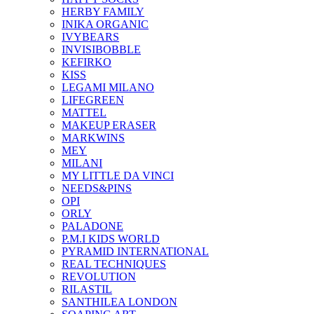
HERBY FAMILY
INIKA ORGANIC
IVYBEARS
INVISIBOBBLE
KEFIRKO
KISS
LEGAMI MILANO
LIFEGREEN
MATTEL
MAKEUP ERASER
MARKWINS
MEY
MILANI
MY LITTLE DA VINCI
NEEDS&PINS
OPI
ORLY
PALADONE
P.M.I KIDS WORLD
PYRAMID INTERNATIONAL
REAL TECHNIQUES
REVOLUTION
RILASTIL
SANTHILEA LONDON