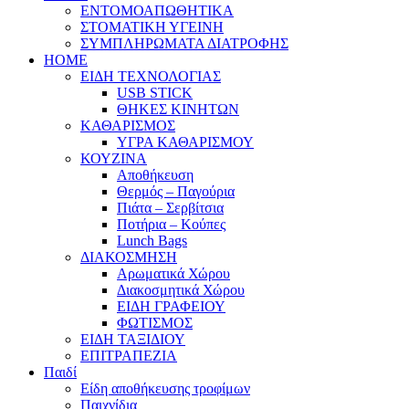
ΕΝΤΟΜΟΑΠΩΘΗΤΙΚΑ
ΣΤΟΜΑΤΙΚΗ ΥΓΕΙΝΗ
ΣΥΜΠΛΗΡΩΜΑΤΑ ΔΙΑΤΡΟΦΗΣ
HOME
ΕΙΔΗ ΤΕΧΝΟΛΟΓΙΑΣ
USB STICK
ΘΗΚΕΣ ΚΙΝΗΤΩΝ
ΚΑΘΑΡΙΣΜΟΣ
ΥΓΡΑ ΚΑΘΑΡΙΣΜΟΥ
ΚΟΥΖΙΝΑ
Αποθήκευση
Θερμός – Παγούρια
Πιάτα – Σερβίτσια
Ποτήρια – Κούπες
Lunch Bags
ΔΙΑΚΟΣΜΗΣΗ
Αρωματικά Χώρου
Διακοσμητικά Χώρου
ΕΙΔΗ ΓΡΑΦΕΙΟΥ
ΦΩΤΙΣΜΟΣ
ΕΙΔΗ ΤΑΞΙΔΙΟΥ
ΕΠΙΤΡΑΠΕΖΙΑ
Παιδί
Είδη αποθήκευσης τροφίμων
Παιχνίδια