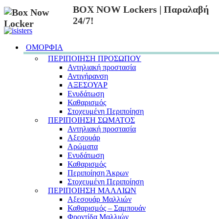
BOX NOW Lockers | Παραλαβή
24/7!
ΟΜΟΡΦΙΑ
ΠΕΡΙΠΟΙΗΣΗ ΠΡΟΣΩΠΟΥ
Αντηλιακή προστασία
Αντιγήρανση
ΑΞΕΣΟΥΑΡ
Ενυδάτωση
Καθαρισμός
Στοχευμένη Περιποίηση
ΠΕΡΙΠΟΙΗΣΗ ΣΩΜΑΤΟΣ
Αντηλιακή προστασία
Αξεσουάρ
Αρώματα
Ενυδάτωση
Καθαρισμός
Περιποίηση Άκρων
Στοχευμένη Περιποίηση
ΠΕΡΙΠΟΙΗΣΗ ΜΑΛΛΙΩΝ
Αξεσουάρ Μαλλιών
Καθαρισμός – Σαμπουάν
Φροντίδα Μαλλιών