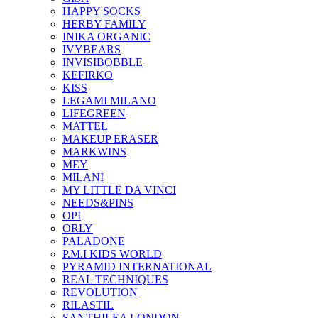
HAPPY SOCKS
HERBY FAMILY
INIKA ORGANIC
IVYBEARS
INVISIBOBBLE
KEFIRKO
KISS
LEGAMI MILANO
LIFEGREEN
MATTEL
MAKEUP ERASER
MARKWINS
MEY
MILANI
MY LITTLE DA VINCI
NEEDS&PINS
OPI
ORLY
PALADONE
P.M.I KIDS WORLD
PYRAMID INTERNATIONAL
REAL TECHNIQUES
REVOLUTION
RILASTIL
SANTHILEA LONDON