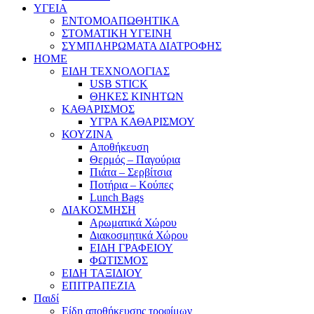
ΥΓΕΙΑ
ΕΝΤΟΜΟΑΠΩΘΗΤΙΚΑ
ΣΤΟΜΑΤΙΚΗ ΥΓΕΙΝΗ
ΣΥΜΠΛΗΡΩΜΑΤΑ ΔΙΑΤΡΟΦΗΣ
HOME
ΕΙΔΗ ΤΕΧΝΟΛΟΓΙΑΣ
USB STICK
ΘΗΚΕΣ ΚΙΝΗΤΩΝ
ΚΑΘΑΡΙΣΜΟΣ
ΥΓΡΑ ΚΑΘΑΡΙΣΜΟΥ
ΚΟΥΖΙΝΑ
Αποθήκευση
Θερμός – Παγούρια
Πιάτα – Σερβίτσια
Ποτήρια – Κούπες
Lunch Bags
ΔΙΑΚΟΣΜΗΣΗ
Αρωματικά Χώρου
Διακοσμητικά Χώρου
ΕΙΔΗ ΓΡΑΦΕΙΟΥ
ΦΩΤΙΣΜΟΣ
ΕΙΔΗ ΤΑΞΙΔΙΟΥ
ΕΠΙΤΡΑΠΕΖΙΑ
Παιδί
Είδη αποθήκευσης τροφίμων