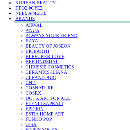
KOREAN BEAUTY
ΠΡΟΣΦΟΡΕΣ
ΝΕΕΣ ΑΦΙΞΕΙΣ
BRANDS
AIRVAL
ANUA
ALWAYS YOUR FRIEND
BAYA
BEAUTY OF JOSEON
BIOEARTH
BLEECKER-LOVE
BEE UNUSUAL
CHRISSIE COSMETICS
CERAMICS-ILIANA
CLEANLOGIC
CND
COSNATURE
COSRX
DOTS. ART FOR ALL
ELENI TSAPRALI
EPICRIN
ESTIA HOME ART
FUNKO POP
GISA
HAPPY SOCKS