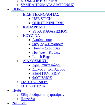
ΣΤΟΜΑΤΙΚΗ ΥΓΕΙΝΗ
ΣΥΜΠΛΗΡΩΜΑΤΑ ΔΙΑΤΡΟΦΗΣ
HOME
ΕΙΔΗ ΤΕΧΝΟΛΟΓΙΑΣ
USB STICK
ΘΗΚΕΣ ΚΙΝΗΤΩΝ
ΚΑΘΑΡΙΣΜΟΣ
ΥΓΡΑ ΚΑΘΑΡΙΣΜΟΥ
ΚΟΥΖΙΝΑ
Αποθήκευση
Θερμός – Παγούρια
Πιάτα – Σερβίτσια
Ποτήρια – Κούπες
Lunch Bags
ΔΙΑΚΟΣΜΗΣΗ
Αρωματικά Χώρου
Διακοσμητικά Χώρου
ΕΙΔΗ ΓΡΑΦΕΙΟΥ
ΦΩΤΙΣΜΟΣ
ΕΙΔΗ ΤΑΞΙΔΙΟΥ
ΕΠΙΤΡΑΠΕΖΙΑ
Παιδί
Είδη αποθήκευσης τροφίμων
Παιχνίδια
🐾LOVE