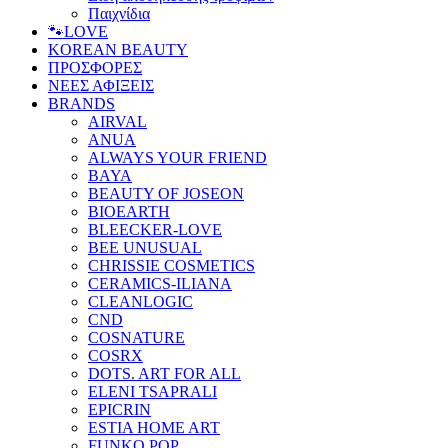
Παιχνίδια
🐾LOVE
KOREAN BEAUTY
ΠΡΟΣΦΟΡΕΣ
ΝΕΕΣ ΑΦΙΞΕΙΣ
BRANDS
AIRVAL
ANUA
ALWAYS YOUR FRIEND
BAYA
BEAUTY OF JOSEON
BIOEARTH
BLEECKER-LOVE
BEE UNUSUAL
CHRISSIE COSMETICS
CERAMICS-ILIANA
CLEANLOGIC
CND
COSNATURE
COSRX
DOTS. ART FOR ALL
ELENI TSAPRALI
EPICRIN
ESTIA HOME ART
FUNKO POP