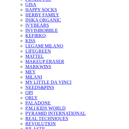
GISA
HAPPY SOCKS
HERBY FAMILY
INIKA ORGANIC
IVYBEARS
INVISIBOBBLE
KEFIRKO
KISS
LEGAMI MILANO
LIFEGREEN
MATTEL
MAKEUP ERASER
MARKWINS
MEY
MILANI
MY LITTLE DA VINCI
NEEDS&PINS
OPI
ORLY
PALADONE
P.M.I KIDS WORLD
PYRAMID INTERNATIONAL
REAL TECHNIQUES
REVOLUTION
RILASTIL