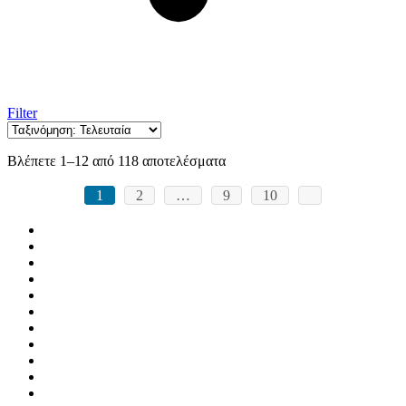
Filter
Sorted
Βλέπετε 1–12 από 118 αποτελέσματα
by
latest
1
2
…
9
10