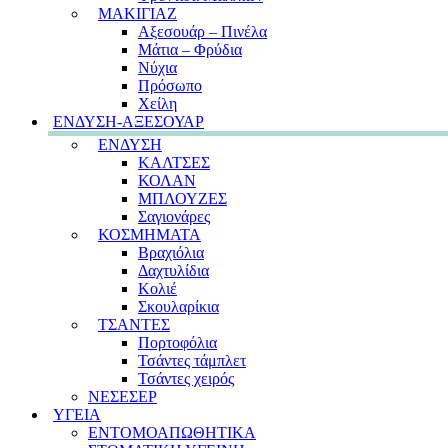
ΜΑΚΙΓΙΑΖ
Αξεσουάρ – Πινέλα
Μάτια – Φρύδια
Νύχια
Πρόσωπο
Χείλη
ΕΝΔΥΣΗ-ΑΞΕΣΟΥΑΡ
ΕΝΔΥΣΗ
ΚΑΛΤΣΕΣ
ΚΟΛΑΝ
ΜΠΛΟΥΖΕΣ
Σαγιονάρες
ΚΟΣΜΗΜΑΤΑ
Βραχιόλια
Δαχτυλίδια
Κολιέ
Σκουλαρίκια
ΤΣΑΝΤΕΣ
Πορτοφόλια
Τσάντες τάμπλετ
Τσάντες χειρός
ΝΕΣΕΣΕΡ
ΥΓΕΙΑ
ΕΝΤΟΜΟΑΠΩΘΗΤΙΚΑ