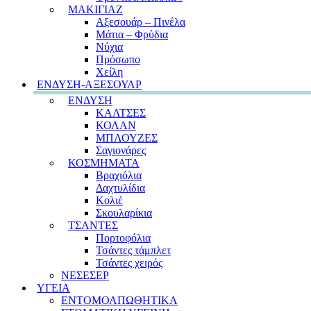
ΜΑΚΙΓΙΑΖ
Αξεσουάρ – Πινέλα
Μάτια – Φρύδια
Νύχια
Πρόσωπο
Χείλη
ΕΝΔΥΣΗ-ΑΞΕΣΟΥΑΡ
ΕΝΔΥΣΗ
ΚΑΛΤΣΕΣ
ΚΟΛΑΝ
ΜΠΛΟΥΖΕΣ
Σαγιονάρες
ΚΟΣΜΗΜΑΤΑ
Βραχιόλια
Δαχτυλίδια
Κολιέ
Σκουλαρίκια
ΤΣΑΝΤΕΣ
Πορτοφόλια
Τσάντες τάμπλετ
Τσάντες χειρός
ΝΕΣΕΣΕΡ
ΥΓΕΙΑ
ΕΝΤΟΜΟΑΠΩΘΗΤΙΚΑ