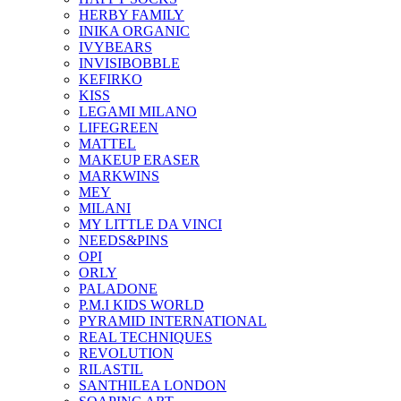
HERBY FAMILY
INIKA ORGANIC
IVYBEARS
INVISIBOBBLE
KEFIRKO
KISS
LEGAMI MILANO
LIFEGREEN
MATTEL
MAKEUP ERASER
MARKWINS
MEY
MILANI
MY LITTLE DA VINCI
NEEDS&PINS
OPI
ORLY
PALADONE
P.M.I KIDS WORLD
PYRAMID INTERNATIONAL
REAL TECHNIQUES
REVOLUTION
RILASTIL
SANTHILEA LONDON