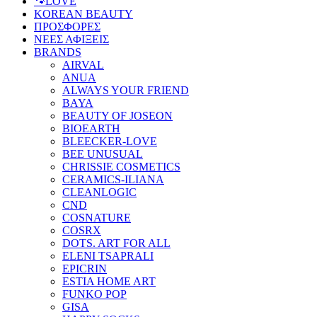
🐾LOVE
KOREAN BEAUTY
ΠΡΟΣΦΟΡΕΣ
ΝΕΕΣ ΑΦΙΞΕΙΣ
BRANDS
AIRVAL
ANUA
ALWAYS YOUR FRIEND
BAYA
BEAUTY OF JOSEON
BIOEARTH
BLEECKER-LOVE
BEE UNUSUAL
CHRISSIE COSMETICS
CERAMICS-ILIANA
CLEANLOGIC
CND
COSNATURE
COSRX
DOTS. ART FOR ALL
ELENI TSAPRALI
EPICRIN
ESTIA HOME ART
FUNKO POP
GISA