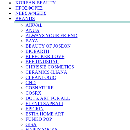
KOREAN BEAUTY
ΠΡΟΣΦΟΡΕΣ
ΝΕΕΣ ΑΦΙΞΕΙΣ
BRANDS
AIRVAL
ANUA
ALWAYS YOUR FRIEND
BAYA
BEAUTY OF JOSEON
BIOEARTH
BLEECKER-LOVE
BEE UNUSUAL
CHRISSIE COSMETICS
CERAMICS-ILIANA
CLEANLOGIC
CND
COSNATURE
COSRX
DOTS. ART FOR ALL
ELENI TSAPRALI
EPICRIN
ESTIA HOME ART
FUNKO POP
GISA
HAPPY SOCKS