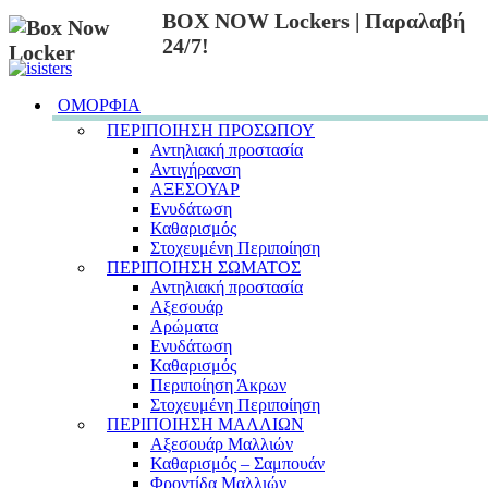
BOX NOW Lockers | Παραλαβή
24/7!
ΟΜΟΡΦΙΑ
ΠΕΡΙΠΟΙΗΣΗ ΠΡΟΣΩΠΟΥ
Αντηλιακή προστασία
Αντιγήρανση
ΑΞΕΣΟΥΑΡ
Ενυδάτωση
Καθαρισμός
Στοχευμένη Περιποίηση
ΠΕΡΙΠΟΙΗΣΗ ΣΩΜΑΤΟΣ
Αντηλιακή προστασία
Αξεσουάρ
Αρώματα
Ενυδάτωση
Καθαρισμός
Περιποίηση Άκρων
Στοχευμένη Περιποίηση
ΠΕΡΙΠΟΙΗΣΗ ΜΑΛΛΙΩΝ
Αξεσουάρ Μαλλιών
Καθαρισμός – Σαμπουάν
Φροντίδα Μαλλιών