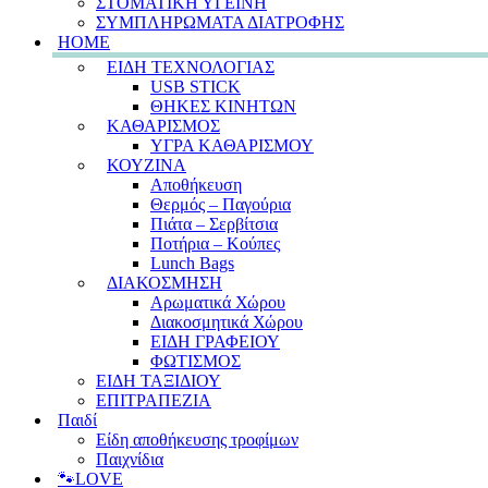
ΣΤΟΜΑΤΙΚΗ ΥΓΕΙΝΗ
ΣΥΜΠΛΗΡΩΜΑΤΑ ΔΙΑΤΡΟΦΗΣ
HOME
ΕΙΔΗ ΤΕΧΝΟΛΟΓΙΑΣ
USB STICK
ΘΗΚΕΣ ΚΙΝΗΤΩΝ
ΚΑΘΑΡΙΣΜΟΣ
ΥΓΡΑ ΚΑΘΑΡΙΣΜΟΥ
ΚΟΥΖΙΝΑ
Αποθήκευση
Θερμός – Παγούρια
Πιάτα – Σερβίτσια
Ποτήρια – Κούπες
Lunch Bags
ΔΙΑΚΟΣΜΗΣΗ
Αρωματικά Χώρου
Διακοσμητικά Χώρου
ΕΙΔΗ ΓΡΑΦΕΙΟΥ
ΦΩΤΙΣΜΟΣ
ΕΙΔΗ ΤΑΞΙΔΙΟΥ
ΕΠΙΤΡΑΠΕΖΙΑ
Παιδί
Είδη αποθήκευσης τροφίμων
Παιχνίδια
🐾LOVE