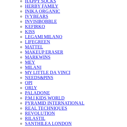
HAPPY SOCKS
HERBY FAMILY
INIKA ORGANIC
IVYBEARS
INVISIBOBBLE
KEFIRKO
KISS
LEGAMI MILANO
LIFEGREEN
MATTEL
MAKEUP ERASER
MARKWINS
MEY
MILANI
MY LITTLE DA VINCI
NEEDS&PINS
OPI
ORLY
PALADONE
P.M.I KIDS WORLD
PYRAMID INTERNATIONAL
REAL TECHNIQUES
REVOLUTION
RILASTIL
SANTHILEA LONDON