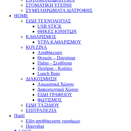
ΣΤΟΜΑΤΙΚΗ ΥΓΕΙΝΗ
ΣΥΜΠΛΗΡΩΜΑΤΑ ΔΙΑΤΡΟΦΗΣ
HOME
ΕΙΔΗ ΤΕΧΝΟΛΟΓΙΑΣ
USB STICK
ΘΗΚΕΣ ΚΙΝΗΤΩΝ
ΚΑΘΑΡΙΣΜΟΣ
ΥΓΡΑ ΚΑΘΑΡΙΣΜΟΥ
ΚΟΥΖΙΝΑ
Αποθήκευση
Θερμός – Παγούρια
Πιάτα – Σερβίτσια
Ποτήρια – Κούπες
Lunch Bags
ΔΙΑΚΟΣΜΗΣΗ
Αρωματικά Χώρου
Διακοσμητικά Χώρου
ΕΙΔΗ ΓΡΑΦΕΙΟΥ
ΦΩΤΙΣΜΟΣ
ΕΙΔΗ ΤΑΞΙΔΙΟΥ
ΕΠΙΤΡΑΠΕΖΙΑ
Παιδί
Είδη αποθήκευσης τροφίμων
Παιχνίδια