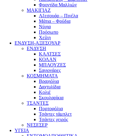
Φροντίδα Μαλλιών
ΜΑΚΙΓΙΑΖ
Αξεσουάρ – Πινέλα
Μάτια – Φρύδια
Νύχια
Πρόσωπο
Χείλη
ΕΝΔΥΣΗ-ΑΞΕΣΟΥΑΡ
ΕΝΔΥΣΗ
ΚΑΛΤΣΕΣ
ΚΟΛΑΝ
ΜΠΛΟΥΖΕΣ
Σαγιονάρες
ΚΟΣΜΗΜΑΤΑ
Βραχιόλια
Δαχτυλίδια
Κολιέ
Σκουλαρίκια
ΤΣΑΝΤΕΣ
Πορτοφόλια
Τσάντες τάμπλετ
Τσάντες χειρός
ΝΕΣΕΣΕΡ
ΥΓΕΙΑ
ΕΝΤΟΜΟΑΠΩΘΗΤΙΚΑ