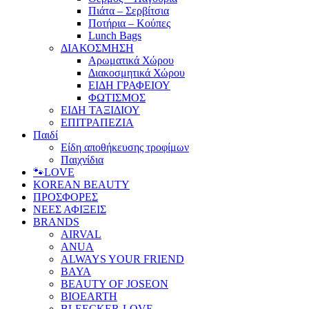
Πιάτα – Σερβίτσια
Ποτήρια – Κούπες
Lunch Bags
ΔΙΑΚΟΣΜΗΣΗ
Αρωματικά Χώρου
Διακοσμητικά Χώρου
ΕΙΔΗ ΓΡΑΦΕΙΟΥ
ΦΩΤΙΣΜΟΣ
ΕΙΔΗ ΤΑΞΙΔΙΟΥ
ΕΠΙΤΡΑΠΕΖΙΑ
Παιδί
Είδη αποθήκευσης τροφίμων
Παιχνίδια
🐾LOVE
KOREAN BEAUTY
ΠΡΟΣΦΟΡΕΣ
ΝΕΕΣ ΑΦΙΞΕΙΣ
BRANDS
AIRVAL
ANUA
ALWAYS YOUR FRIEND
BAYA
BEAUTY OF JOSEON
BIOEARTH
BLEECKER-LOVE