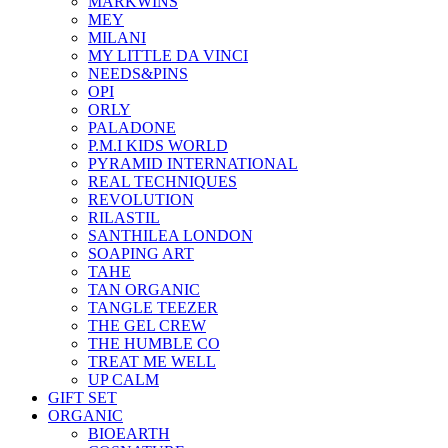
MARKWINS
MEY
MILANI
MY LITTLE DA VINCI
NEEDS&PINS
OPI
ORLY
PALADONE
P.M.I KIDS WORLD
PYRAMID INTERNATIONAL
REAL TECHNIQUES
REVOLUTION
RILASTIL
SANTHILEA LONDON
SOAPING ART
TAHE
TAN ORGANIC
TANGLE TEEZER
THE GEL CREW
THE HUMBLE CO
TREAT ME WELL
UP CALM
GIFT SET
ORGANIC
BIOEARTH