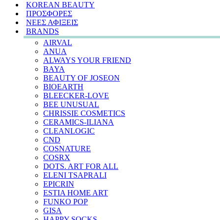
KOREAN BEAUTY
ΠΡΟΣΦΟΡΕΣ
ΝΕΕΣ ΑΦΙΞΕΙΣ
BRANDS
AIRVAL
ANUA
ALWAYS YOUR FRIEND
BAYA
BEAUTY OF JOSEON
BIOEARTH
BLEECKER-LOVE
BEE UNUSUAL
CHRISSIE COSMETICS
CERAMICS-ILIANA
CLEANLOGIC
CND
COSNATURE
COSRX
DOTS. ART FOR ALL
ELENI TSAPRALI
EPICRIN
ESTIA HOME ART
FUNKO POP
GISA
HAPPY SOCKS