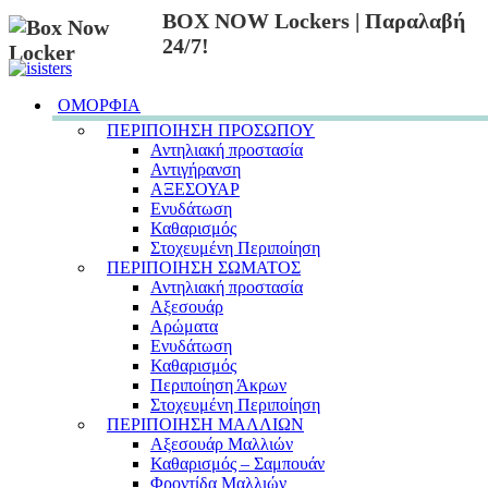
BOX NOW Lockers | Παραλαβή
24/7!
ΟΜΟΡΦΙΑ
ΠΕΡΙΠΟΙΗΣΗ ΠΡΟΣΩΠΟΥ
Αντηλιακή προστασία
Αντιγήρανση
ΑΞΕΣΟΥΑΡ
Ενυδάτωση
Καθαρισμός
Στοχευμένη Περιποίηση
ΠΕΡΙΠΟΙΗΣΗ ΣΩΜΑΤΟΣ
Αντηλιακή προστασία
Αξεσουάρ
Αρώματα
Ενυδάτωση
Καθαρισμός
Περιποίηση Άκρων
Στοχευμένη Περιποίηση
ΠΕΡΙΠΟΙΗΣΗ ΜΑΛΛΙΩΝ
Αξεσουάρ Μαλλιών
Καθαρισμός – Σαμπουάν
Φροντίδα Μαλλιών