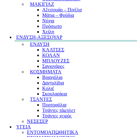
ΜΑΚΙΓΙΑΖ
Αξεσουάρ – Πινέλα
Μάτια – Φρύδια
Νύχια
Πρόσωπο
Χείλη
ΕΝΔΥΣΗ-ΑΞΕΣΟΥΑΡ
ΕΝΔΥΣΗ
ΚΑΛΤΣΕΣ
ΚΟΛΑΝ
ΜΠΛΟΥΖΕΣ
Σαγιονάρες
ΚΟΣΜΗΜΑΤΑ
Βραχιόλια
Δαχτυλίδια
Κολιέ
Σκουλαρίκια
ΤΣΑΝΤΕΣ
Πορτοφόλια
Τσάντες τάμπλετ
Τσάντες χειρός
ΝΕΣΕΣΕΡ
ΥΓΕΙΑ
ΕΝΤΟΜΟΑΠΩΘΗΤΙΚΑ