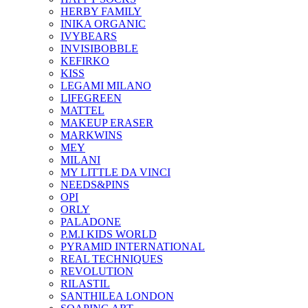
HERBY FAMILY
INIKA ORGANIC
IVYBEARS
INVISIBOBBLE
KEFIRKO
KISS
LEGAMI MILANO
LIFEGREEN
MATTEL
MAKEUP ERASER
MARKWINS
MEY
MILANI
MY LITTLE DA VINCI
NEEDS&PINS
OPI
ORLY
PALADONE
P.M.I KIDS WORLD
PYRAMID INTERNATIONAL
REAL TECHNIQUES
REVOLUTION
RILASTIL
SANTHILEA LONDON