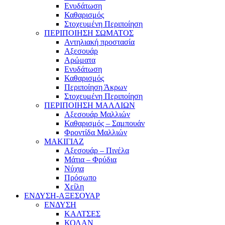
Ενυδάτωση
Καθαρισμός
Στοχευμένη Περιποίηση
ΠΕΡΙΠΟΙΗΣΗ ΣΩΜΑΤΟΣ
Αντηλιακή προστασία
Αξεσουάρ
Αρώματα
Ενυδάτωση
Καθαρισμός
Περιποίηση Άκρων
Στοχευμένη Περιποίηση
ΠΕΡΙΠΟΙΗΣΗ ΜΑΛΛΙΩΝ
Αξεσουάρ Μαλλιών
Καθαρισμός – Σαμπουάν
Φροντίδα Μαλλιών
ΜΑΚΙΓΙΑΖ
Αξεσουάρ – Πινέλα
Μάτια – Φρύδια
Νύχια
Πρόσωπο
Χείλη
ΕΝΔΥΣΗ-ΑΞΕΣΟΥΑΡ
ΕΝΔΥΣΗ
ΚΑΛΤΣΕΣ
ΚΟΛΑΝ