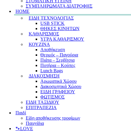
ΣΤΟΜΑΤΙΚΗ ΥΓΕΙΝΗ
ΣΥΜΠΛΗΡΩΜΑΤΑ ΔΙΑΤΡΟΦΗΣ
HOME
ΕΙΔΗ ΤΕΧΝΟΛΟΓΙΑΣ
USB STICK
ΘΗΚΕΣ ΚΙΝΗΤΩΝ
ΚΑΘΑΡΙΣΜΟΣ
ΥΓΡΑ ΚΑΘΑΡΙΣΜΟΥ
ΚΟΥΖΙΝΑ
Αποθήκευση
Θερμός – Παγούρια
Πιάτα – Σερβίτσια
Ποτήρια – Κούπες
Lunch Bags
ΔΙΑΚΟΣΜΗΣΗ
Αρωματικά Χώρου
Διακοσμητικά Χώρου
ΕΙΔΗ ΓΡΑΦΕΙΟΥ
ΦΩΤΙΣΜΟΣ
ΕΙΔΗ ΤΑΞΙΔΙΟΥ
ΕΠΙΤΡΑΠΕΖΙΑ
Παιδί
Είδη αποθήκευσης τροφίμων
Παιχνίδια
🐾LOVE