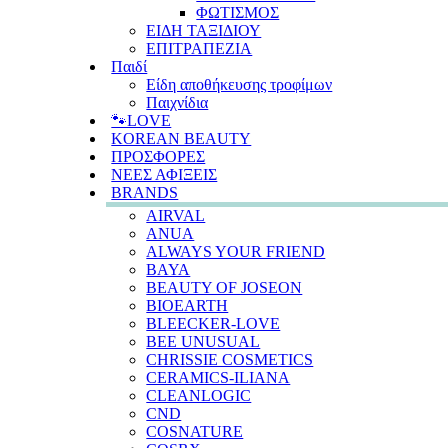
ΦΩΤΙΣΜΟΣ
ΕΙΔΗ ΤΑΞΙΔΙΟΥ
ΕΠΙΤΡΑΠΕΖΙΑ
Παιδί
Είδη αποθήκευσης τροφίμων
Παιχνίδια
🐾LOVE
KOREAN BEAUTY
ΠΡΟΣΦΟΡΕΣ
ΝΕΕΣ ΑΦΙΞΕΙΣ
BRANDS
AIRVAL
ANUA
ALWAYS YOUR FRIEND
BAYA
BEAUTY OF JOSEON
BIOEARTH
BLEECKER-LOVE
BEE UNUSUAL
CHRISSIE COSMETICS
CERAMICS-ILIANA
CLEANLOGIC
CND
COSNATURE