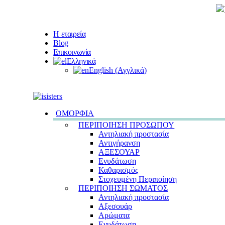
Η εταιρεία
Blog
Επικοινωνία
Ελληνικά
English
(
Αγγλικά
)
ΟΜΟΡΦΙΑ
ΠΕΡΙΠΟΙΗΣΗ ΠΡΟΣΩΠΟΥ
Αντηλιακή προστασία
Αντιγήρανση
ΑΞΕΣΟΥΑΡ
Ενυδάτωση
Καθαρισμός
Στοχευμένη Περιποίηση
ΠΕΡΙΠΟΙΗΣΗ ΣΩΜΑΤΟΣ
Αντηλιακή προστασία
Αξεσουάρ
Αρώματα
Ενυδάτωση