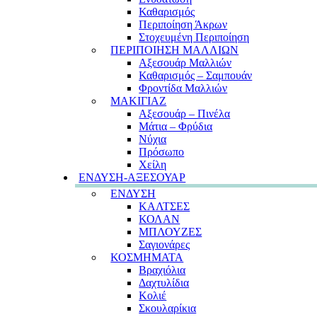
Καθαρισμός
Περιποίηση Άκρων
Στοχευμένη Περιποίηση
ΠΕΡΙΠΟΙΗΣΗ ΜΑΛΛΙΩΝ
Αξεσουάρ Μαλλιών
Καθαρισμός – Σαμπουάν
Φροντίδα Μαλλιών
ΜΑΚΙΓΙΑΖ
Αξεσουάρ – Πινέλα
Μάτια – Φρύδια
Νύχια
Πρόσωπο
Χείλη
ΕΝΔΥΣΗ-ΑΞΕΣΟΥΑΡ
ΕΝΔΥΣΗ
ΚΑΛΤΣΕΣ
ΚΟΛΑΝ
ΜΠΛΟΥΖΕΣ
Σαγιονάρες
ΚΟΣΜΗΜΑΤΑ
Βραχιόλια
Δαχτυλίδια
Κολιέ
Σκουλαρίκια