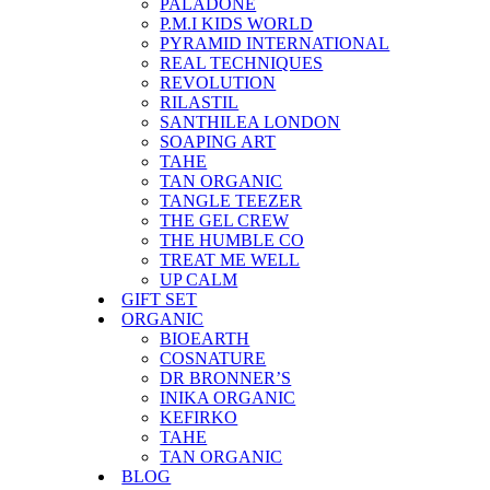
PALADONE
P.M.I KIDS WORLD
PYRAMID INTERNATIONAL
REAL TECHNIQUES
REVOLUTION
RILASTIL
SANTHILEA LONDON
SOAPING ART
TAHE
TAN ORGANIC
TANGLE TEEZER
THE GEL CREW
THE HUMBLE CO
TREAT ME WELL
UP CALM
GIFT SET
ORGANIC
BIOEARTH
COSNATURE
DR BRONNER’S
INIKA ORGANIC
KEFIRKO
TAHE
TAN ORGANIC
BLOG