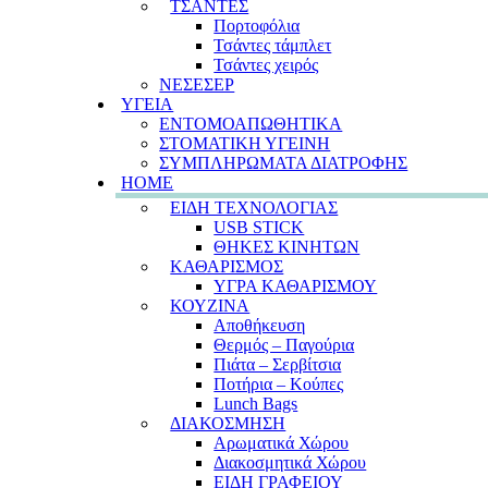
ΤΣΑΝΤΕΣ
Πορτοφόλια
Τσάντες τάμπλετ
Τσάντες χειρός
ΝΕΣΕΣΕΡ
ΥΓΕΙΑ
ΕΝΤΟΜΟΑΠΩΘΗΤΙΚΑ
ΣΤΟΜΑΤΙΚΗ ΥΓΕΙΝΗ
ΣΥΜΠΛΗΡΩΜΑΤΑ ΔΙΑΤΡΟΦΗΣ
HOME
ΕΙΔΗ ΤΕΧΝΟΛΟΓΙΑΣ
USB STICK
ΘΗΚΕΣ ΚΙΝΗΤΩΝ
ΚΑΘΑΡΙΣΜΟΣ
ΥΓΡΑ ΚΑΘΑΡΙΣΜΟΥ
ΚΟΥΖΙΝΑ
Αποθήκευση
Θερμός – Παγούρια
Πιάτα – Σερβίτσια
Ποτήρια – Κούπες
Lunch Bags
ΔΙΑΚΟΣΜΗΣΗ
Αρωματικά Χώρου
Διακοσμητικά Χώρου
ΕΙΔΗ ΓΡΑΦΕΙΟΥ