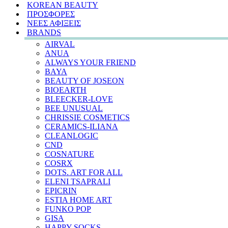
KOREAN BEAUTY
ΠΡΟΣΦΟΡΕΣ
ΝΕΕΣ ΑΦΙΞΕΙΣ
BRANDS
AIRVAL
ANUA
ALWAYS YOUR FRIEND
BAYA
BEAUTY OF JOSEON
BIOEARTH
BLEECKER-LOVE
BEE UNUSUAL
CHRISSIE COSMETICS
CERAMICS-ILIANA
CLEANLOGIC
CND
COSNATURE
COSRX
DOTS. ART FOR ALL
ELENI TSAPRALI
EPICRIN
ESTIA HOME ART
FUNKO POP
GISA
HAPPY SOCKS