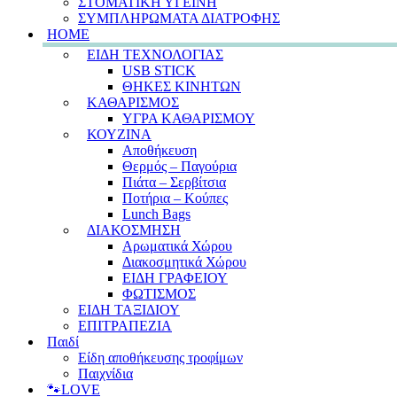
ΣΤΟΜΑΤΙΚΗ ΥΓΕΙΝΗ
ΣΥΜΠΛΗΡΩΜΑΤΑ ΔΙΑΤΡΟΦΗΣ
HOME
ΕΙΔΗ ΤΕΧΝΟΛΟΓΙΑΣ
USB STICK
ΘΗΚΕΣ ΚΙΝΗΤΩΝ
ΚΑΘΑΡΙΣΜΟΣ
ΥΓΡΑ ΚΑΘΑΡΙΣΜΟΥ
ΚΟΥΖΙΝΑ
Αποθήκευση
Θερμός – Παγούρια
Πιάτα – Σερβίτσια
Ποτήρια – Κούπες
Lunch Bags
ΔΙΑΚΟΣΜΗΣΗ
Αρωματικά Χώρου
Διακοσμητικά Χώρου
ΕΙΔΗ ΓΡΑΦΕΙΟΥ
ΦΩΤΙΣΜΟΣ
ΕΙΔΗ ΤΑΞΙΔΙΟΥ
ΕΠΙΤΡΑΠΕΖΙΑ
Παιδί
Είδη αποθήκευσης τροφίμων
Παιχνίδια
🐾LOVE