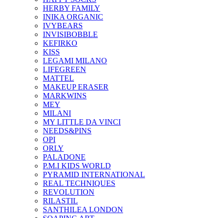
HERBY FAMILY
INIKA ORGANIC
IVYBEARS
INVISIBOBBLE
KEFIRKO
KISS
LEGAMI MILANO
LIFEGREEN
MATTEL
MAKEUP ERASER
MARKWINS
MEY
MILANI
MY LITTLE DA VINCI
NEEDS&PINS
OPI
ORLY
PALADONE
P.M.I KIDS WORLD
PYRAMID INTERNATIONAL
REAL TECHNIQUES
REVOLUTION
RILASTIL
SANTHILEA LONDON