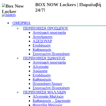
BOX NOW Lockers | Παραλαβή
24/7!
ΟΜΟΡΦΙΑ
ΠΕΡΙΠΟΙΗΣΗ ΠΡΟΣΩΠΟΥ
Αντηλιακή προστασία
Αντιγήρανση
ΑΞΕΣΟΥΑΡ
Ενυδάτωση
Καθαρισμός
Στοχευμένη Περιποίηση
ΠΕΡΙΠΟΙΗΣΗ ΣΩΜΑΤΟΣ
Αντηλιακή προστασία
Αξεσουάρ
Αρώματα
Ενυδάτωση
Καθαρισμός
Περιποίηση Άκρων
Στοχευμένη Περιποίηση
ΠΕΡΙΠΟΙΗΣΗ ΜΑΛΛΙΩΝ
Αξεσουάρ Μαλλιών
Καθαρισμός – Σαμπουάν
Φροντίδα Μαλλιών