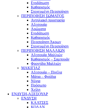
Ενυδάτωση
Καθαρισμός
Στοχευμένη Περιποίηση
ΠΕΡΙΠΟΙΗΣΗ ΣΩΜΑΤΟΣ
Αντηλιακή προστασία
Αξεσουάρ
Αρώματα
Ενυδάτωση
Καθαρισμός
Περιποίηση Άκρων
Στοχευμένη Περιποίηση
ΠΕΡΙΠΟΙΗΣΗ ΜΑΛΛΙΩΝ
Αξεσουάρ Μαλλιών
Καθαρισμός – Σαμπουάν
Φροντίδα Μαλλιών
ΜΑΚΙΓΙΑΖ
Αξεσουάρ – Πινέλα
Μάτια – Φρύδια
Νύχια
Πρόσωπο
Χείλη
ΕΝΔΥΣΗ-ΑΞΕΣΟΥΑΡ
ΕΝΔΥΣΗ
ΚΑΛΤΣΕΣ
ΚΟΛΑΝ