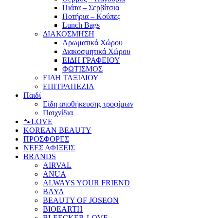
Πιάτα – Σερβίτσια
Ποτήρια – Κούπες
Lunch Bags
ΔΙΑΚΟΣΜΗΣΗ
Αρωματικά Χώρου
Διακοσμητικά Χώρου
ΕΙΔΗ ΓΡΑΦΕΙΟΥ
ΦΩΤΙΣΜΟΣ
ΕΙΔΗ ΤΑΞΙΔΙΟΥ
ΕΠΙΤΡΑΠΕΖΙΑ
Παιδί
Είδη αποθήκευσης τροφίμων
Παιχνίδια
🐾LOVE
KOREAN BEAUTY
ΠΡΟΣΦΟΡΕΣ
ΝΕΕΣ ΑΦΙΞΕΙΣ
BRANDS
AIRVAL
ANUA
ALWAYS YOUR FRIEND
BAYA
BEAUTY OF JOSEON
BIOEARTH
BLEECKER-LOVE