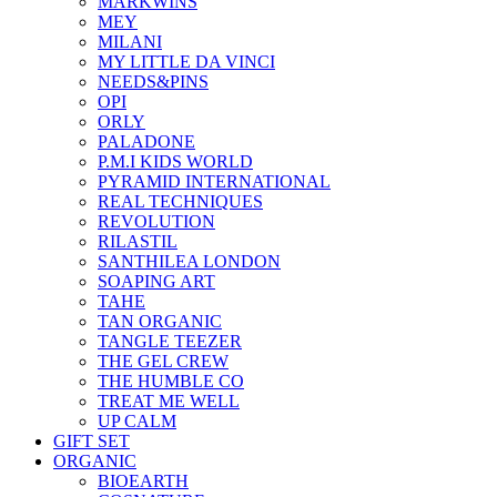
MARKWINS
MEY
MILANI
MY LITTLE DA VINCI
NEEDS&PINS
OPI
ORLY
PALADONE
P.M.I KIDS WORLD
PYRAMID INTERNATIONAL
REAL TECHNIQUES
REVOLUTION
RILASTIL
SANTHILEA LONDON
SOAPING ART
TAHE
TAN ORGANIC
TANGLE TEEZER
THE GEL CREW
THE HUMBLE CO
TREAT ME WELL
UP CALM
GIFT SET
ORGANIC
BIOEARTH