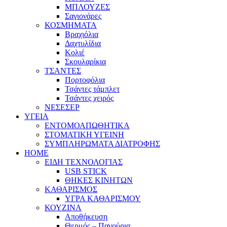
ΜΠΛΟΥΖΕΣ
Σαγιονάρες
ΚΟΣΜΗΜΑΤΑ
Βραχιόλια
Δαχτυλίδια
Κολιέ
Σκουλαρίκια
ΤΣΑΝΤΕΣ
Πορτοφόλια
Τσάντες τάμπλετ
Τσάντες χειρός
ΝΕΣΕΣΕΡ
ΥΓΕΙΑ
ΕΝΤΟΜΟΑΠΩΘΗΤΙΚΑ
ΣΤΟΜΑΤΙΚΗ ΥΓΕΙΝΗ
ΣΥΜΠΛΗΡΩΜΑΤΑ ΔΙΑΤΡΟΦΗΣ
HOME
ΕΙΔΗ ΤΕΧΝΟΛΟΓΙΑΣ
USB STICK
ΘΗΚΕΣ ΚΙΝΗΤΩΝ
ΚΑΘΑΡΙΣΜΟΣ
ΥΓΡΑ ΚΑΘΑΡΙΣΜΟΥ
ΚΟΥΖΙΝΑ
Αποθήκευση
Θερμός – Παγούρια