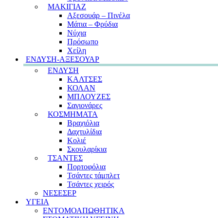
ΜΑΚΙΓΙΑΖ
Αξεσουάρ – Πινέλα
Μάτια – Φρύδια
Νύχια
Πρόσωπο
Χείλη
ΕΝΔΥΣΗ-ΑΞΕΣΟΥΑΡ
ΕΝΔΥΣΗ
ΚΑΛΤΣΕΣ
ΚΟΛΑΝ
ΜΠΛΟΥΖΕΣ
Σαγιονάρες
ΚΟΣΜΗΜΑΤΑ
Βραχιόλια
Δαχτυλίδια
Κολιέ
Σκουλαρίκια
ΤΣΑΝΤΕΣ
Πορτοφόλια
Τσάντες τάμπλετ
Τσάντες χειρός
ΝΕΣΕΣΕΡ
ΥΓΕΙΑ
ΕΝΤΟΜΟΑΠΩΘΗΤΙΚΑ