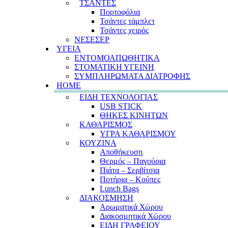
ΤΣΑΝΤΕΣ
Πορτοφόλια
Τσάντες τάμπλετ
Τσάντες χειρός
ΝΕΣΕΣΕΡ
ΥΓΕΙΑ
ΕΝΤΟΜΟΑΠΩΘΗΤΙΚΑ
ΣΤΟΜΑΤΙΚΗ ΥΓΕΙΝΗ
ΣΥΜΠΛΗΡΩΜΑΤΑ ΔΙΑΤΡΟΦΗΣ
HOME
ΕΙΔΗ ΤΕΧΝΟΛΟΓΙΑΣ
USB STICK
ΘΗΚΕΣ ΚΙΝΗΤΩΝ
ΚΑΘΑΡΙΣΜΟΣ
ΥΓΡΑ ΚΑΘΑΡΙΣΜΟΥ
ΚΟΥΖΙΝΑ
Αποθήκευση
Θερμός – Παγούρια
Πιάτα – Σερβίτσια
Ποτήρια – Κούπες
Lunch Bags
ΔΙΑΚΟΣΜΗΣΗ
Αρωματικά Χώρου
Διακοσμητικά Χώρου
ΕΙΔΗ ΓΡΑΦΕΙΟΥ