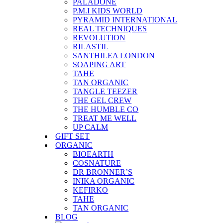
PALADONE
P.M.I KIDS WORLD
PYRAMID INTERNATIONAL
REAL TECHNIQUES
REVOLUTION
RILASTIL
SANTHILEA LONDON
SOAPING ART
TAHE
TAN ORGANIC
TANGLE TEEZER
THE GEL CREW
THE HUMBLE CO
TREAT ME WELL
UP CALM
GIFT SET
ORGANIC
BIOEARTH
COSNATURE
DR BRONNER’S
INIKA ORGANIC
KEFIRKO
TAHE
TAN ORGANIC
BLOG