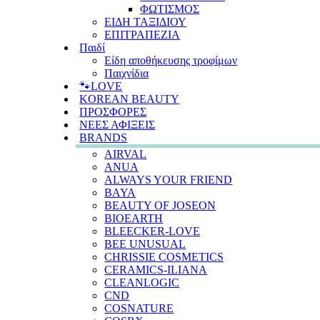
ΦΩΤΙΣΜΟΣ
ΕΙΔΗ ΤΑΞΙΔΙΟΥ
ΕΠΙΤΡΑΠΕΖΙΑ
Παιδί
Είδη αποθήκευσης τροφίμων
Παιχνίδια
🐾LOVE
KOREAN BEAUTY
ΠΡΟΣΦΟΡΕΣ
ΝΕΕΣ ΑΦΙΞΕΙΣ
BRANDS
AIRVAL
ANUA
ALWAYS YOUR FRIEND
BAYA
BEAUTY OF JOSEON
BIOEARTH
BLEECKER-LOVE
BEE UNUSUAL
CHRISSIE COSMETICS
CERAMICS-ILIANA
CLEANLOGIC
CND
COSNATURE