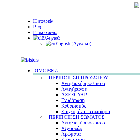
Η εταιρεία
Blog
Επικοινωνία
Ελληνικά
English
(
Αγγλικά
)
ΟΜΟΡΦΙΑ
ΠΕΡΙΠΟΙΗΣΗ ΠΡΟΣΩΠΟΥ
Αντηλιακή προστασία
Αντιγήρανση
ΑΞΕΣΟΥΑΡ
Ενυδάτωση
Καθαρισμός
Στοχευμένη Περιποίηση
ΠΕΡΙΠΟΙΗΣΗ ΣΩΜΑΤΟΣ
Αντηλιακή προστασία
Αξεσουάρ
Αρώματα
Ενυδάτωση