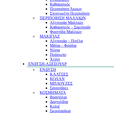
Καθαρισμός
Περιποίηση Άκρων
Στοχευμένη Περιποίηση
ΠΕΡΙΠΟΙΗΣΗ ΜΑΛΛΙΩΝ
Αξεσουάρ Μαλλιών
Καθαρισμός – Σαμπουάν
Φροντίδα Μαλλιών
ΜΑΚΙΓΙΑΖ
Αξεσουάρ – Πινέλα
Μάτια – Φρύδια
Νύχια
Πρόσωπο
Χείλη
ΕΝΔΥΣΗ-ΑΞΕΣΟΥΑΡ
ΕΝΔΥΣΗ
ΚΑΛΤΣΕΣ
ΚΟΛΑΝ
ΜΠΛΟΥΖΕΣ
Σαγιονάρες
ΚΟΣΜΗΜΑΤΑ
Βραχιόλια
Δαχτυλίδια
Κολιέ
Σκουλαρίκια