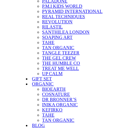
PALADONE
P.M.I KIDS WORLD
PYRAMID INTERNATIONAL
REAL TECHNIQUES
REVOLUTION
RILASTIL
SANTHILEA LONDON
SOAPING ART
TAHE
TAN ORGANIC
TANGLE TEEZER
THE GEL CREW
THE HUMBLE CO
TREAT ME WELL
UP CALM
GIFT SET
ORGANIC
BIOEARTH
COSNATURE
DR BRONNER’S
INIKA ORGANIC
KEFIRKO
TAHE
TAN ORGANIC
BLOG