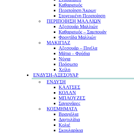
Καθαρισμός
Περιποίηση Άκρων
Στοχευμένη Περιποίηση
ΠΕΡΙΠΟΙΗΣΗ ΜΑΛΛΙΩΝ
Αξεσουάρ Μαλλιών
Καθαρισμός – Σαμπουάν
Φροντίδα Μαλλιών
ΜΑΚΙΓΙΑΖ
Αξεσουάρ – Πινέλα
Μάτια – Φρύδια
Νύχια
Πρόσωπο
Χείλη
ΕΝΔΥΣΗ-ΑΞΕΣΟΥΑΡ
ΕΝΔΥΣΗ
ΚΑΛΤΣΕΣ
ΚΟΛΑΝ
ΜΠΛΟΥΖΕΣ
Σαγιονάρες
ΚΟΣΜΗΜΑΤΑ
Βραχιόλια
Δαχτυλίδια
Κολιέ
Σκουλαρίκια