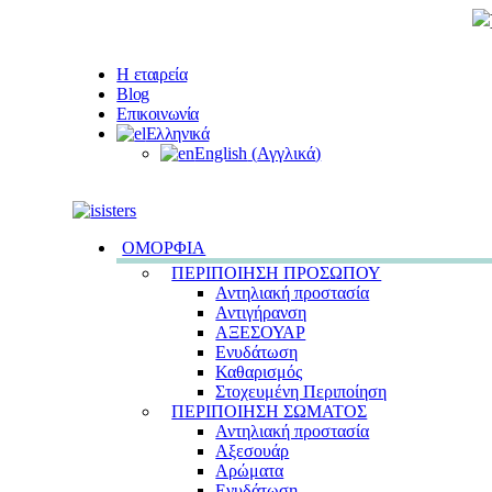
Η εταιρεία
Blog
Επικοινωνία
Ελληνικά
English
(
Αγγλικά
)
ΟΜΟΡΦΙΑ
ΠΕΡΙΠΟΙΗΣΗ ΠΡΟΣΩΠΟΥ
Αντηλιακή προστασία
Αντιγήρανση
ΑΞΕΣΟΥΑΡ
Ενυδάτωση
Καθαρισμός
Στοχευμένη Περιποίηση
ΠΕΡΙΠΟΙΗΣΗ ΣΩΜΑΤΟΣ
Αντηλιακή προστασία
Αξεσουάρ
Αρώματα
Ενυδάτωση