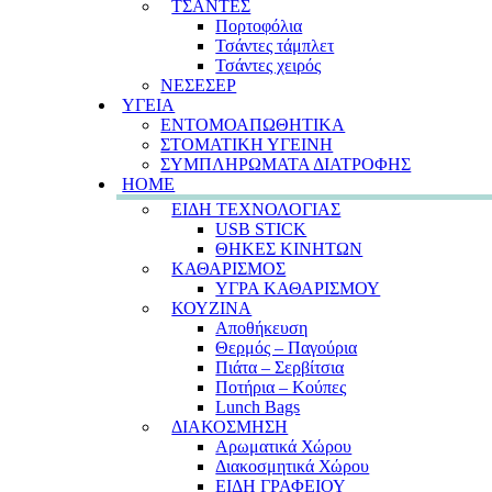
ΤΣΑΝΤΕΣ
Πορτοφόλια
Τσάντες τάμπλετ
Τσάντες χειρός
ΝΕΣΕΣΕΡ
ΥΓΕΙΑ
ΕΝΤΟΜΟΑΠΩΘΗΤΙΚΑ
ΣΤΟΜΑΤΙΚΗ ΥΓΕΙΝΗ
ΣΥΜΠΛΗΡΩΜΑΤΑ ΔΙΑΤΡΟΦΗΣ
HOME
ΕΙΔΗ ΤΕΧΝΟΛΟΓΙΑΣ
USB STICK
ΘΗΚΕΣ ΚΙΝΗΤΩΝ
ΚΑΘΑΡΙΣΜΟΣ
ΥΓΡΑ ΚΑΘΑΡΙΣΜΟΥ
ΚΟΥΖΙΝΑ
Αποθήκευση
Θερμός – Παγούρια
Πιάτα – Σερβίτσια
Ποτήρια – Κούπες
Lunch Bags
ΔΙΑΚΟΣΜΗΣΗ
Αρωματικά Χώρου
Διακοσμητικά Χώρου
ΕΙΔΗ ΓΡΑΦΕΙΟΥ