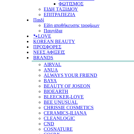
ΦΩΤΙΣΜΟΣ
ΕΙΔΗ ΤΑΞΙΔΙΟΥ
ΕΠΙΤΡΑΠΕΖΙΑ
Παιδί
Είδη αποθήκευσης τροφίμων
Παιχνίδια
🐾LOVE
KOREAN BEAUTY
ΠΡΟΣΦΟΡΕΣ
ΝΕΕΣ ΑΦΙΞΕΙΣ
BRANDS
AIRVAL
ANUA
ALWAYS YOUR FRIEND
BAYA
BEAUTY OF JOSEON
BIOEARTH
BLEECKER-LOVE
BEE UNUSUAL
CHRISSIE COSMETICS
CERAMICS-ILIANA
CLEANLOGIC
CND
COSNATURE