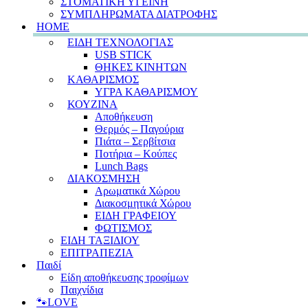
ΣΤΟΜΑΤΙΚΗ ΥΓΕΙΝΗ
ΣΥΜΠΛΗΡΩΜΑΤΑ ΔΙΑΤΡΟΦΗΣ
HOME
ΕΙΔΗ ΤΕΧΝΟΛΟΓΙΑΣ
USB STICK
ΘΗΚΕΣ ΚΙΝΗΤΩΝ
ΚΑΘΑΡΙΣΜΟΣ
ΥΓΡΑ ΚΑΘΑΡΙΣΜΟΥ
ΚΟΥΖΙΝΑ
Αποθήκευση
Θερμός – Παγούρια
Πιάτα – Σερβίτσια
Ποτήρια – Κούπες
Lunch Bags
ΔΙΑΚΟΣΜΗΣΗ
Αρωματικά Χώρου
Διακοσμητικά Χώρου
ΕΙΔΗ ΓΡΑΦΕΙΟΥ
ΦΩΤΙΣΜΟΣ
ΕΙΔΗ ΤΑΞΙΔΙΟΥ
ΕΠΙΤΡΑΠΕΖΙΑ
Παιδί
Είδη αποθήκευσης τροφίμων
Παιχνίδια
🐾LOVE