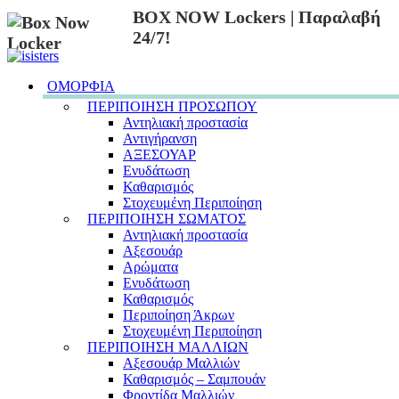
BOX NOW Lockers | Παραλαβή
24/7!
ΟΜΟΡΦΙΑ
ΠΕΡΙΠΟΙΗΣΗ ΠΡΟΣΩΠΟΥ
Αντηλιακή προστασία
Αντιγήρανση
ΑΞΕΣΟΥΑΡ
Ενυδάτωση
Καθαρισμός
Στοχευμένη Περιποίηση
ΠΕΡΙΠΟΙΗΣΗ ΣΩΜΑΤΟΣ
Αντηλιακή προστασία
Αξεσουάρ
Αρώματα
Ενυδάτωση
Καθαρισμός
Περιποίηση Άκρων
Στοχευμένη Περιποίηση
ΠΕΡΙΠΟΙΗΣΗ ΜΑΛΛΙΩΝ
Αξεσουάρ Μαλλιών
Καθαρισμός – Σαμπουάν
Φροντίδα Μαλλιών