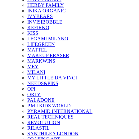
HERBY FAMILY
INIKA ORGANIC
IVYBEARS
INVISIBOBBLE
KEFIRKO
KISS
LEGAMI MILANO
LIFEGREEN
MATTEL
MAKEUP ERASER
MARKWINS
MEY
MILANI
MY LITTLE DA VINCI
NEEDS&PINS
OPI
ORLY
PALADONE
P.M.I KIDS WORLD
PYRAMID INTERNATIONAL
REAL TECHNIQUES
REVOLUTION
RILASTIL
SANTHILEA LONDON