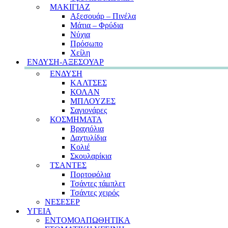
ΜΑΚΙΓΙΑΖ
Αξεσουάρ – Πινέλα
Μάτια – Φρύδια
Νύχια
Πρόσωπο
Χείλη
ΕΝΔΥΣΗ-ΑΞΕΣΟΥΑΡ
ΕΝΔΥΣΗ
ΚΑΛΤΣΕΣ
ΚΟΛΑΝ
ΜΠΛΟΥΖΕΣ
Σαγιονάρες
ΚΟΣΜΗΜΑΤΑ
Βραχιόλια
Δαχτυλίδια
Κολιέ
Σκουλαρίκια
ΤΣΑΝΤΕΣ
Πορτοφόλια
Τσάντες τάμπλετ
Τσάντες χειρός
ΝΕΣΕΣΕΡ
ΥΓΕΙΑ
ΕΝΤΟΜΟΑΠΩΘΗΤΙΚΑ