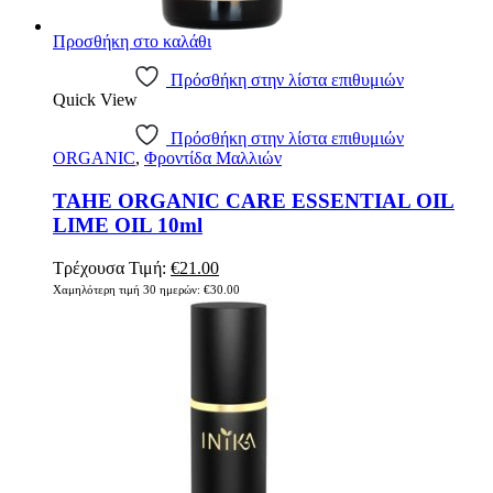
Προσθήκη στο καλάθι
Πρόσθήκη στην λίστα επιθυμιών
Quick View
Πρόσθήκη στην λίστα επιθυμιών
ORGANIC
,
Φροντίδα Μαλλιών
TAHE ORGANIC CARE ESSENTIAL OIL
LIME OIL 10ml
Original
Η
Τρέχουσα Τιμή:
€
21.00
price
τρέχουσα
Χαμηλότερη τιμή 30 ημερών:
€
30.00
was:
τιμή
€30.00.
είναι:
€21.00.