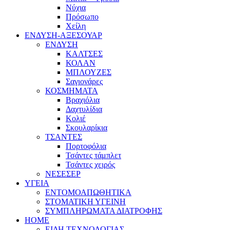
Νύχια
Πρόσωπο
Χείλη
ΕΝΔΥΣΗ-ΑΞΕΣΟΥΑΡ
ΕΝΔΥΣΗ
ΚΑΛΤΣΕΣ
ΚΟΛΑΝ
ΜΠΛΟΥΖΕΣ
Σαγιονάρες
ΚΟΣΜΗΜΑΤΑ
Βραχιόλια
Δαχτυλίδια
Κολιέ
Σκουλαρίκια
ΤΣΑΝΤΕΣ
Πορτοφόλια
Τσάντες τάμπλετ
Τσάντες χειρός
ΝΕΣΕΣΕΡ
ΥΓΕΙΑ
ΕΝΤΟΜΟΑΠΩΘΗΤΙΚΑ
ΣΤΟΜΑΤΙΚΗ ΥΓΕΙΝΗ
ΣΥΜΠΛΗΡΩΜΑΤΑ ΔΙΑΤΡΟΦΗΣ
HOME
ΕΙΔΗ ΤΕΧΝΟΛΟΓΙΑΣ