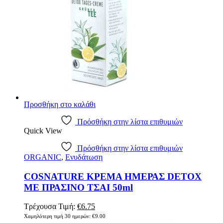
Προσθήκη στο καλάθι
Πρόσθήκη στην λίστα επιθυμιών
Quick View
Πρόσθήκη στην λίστα επιθυμιών
ORGANIC
,
Ενυδάτωση
COSNATURE ΚΡΕΜΑ ΗΜΕΡΑΣ DETOX
ΜΕ ΠΡΑΣΙΝΟ ΤΣΑΙ 50ml
Original
Η
Τρέχουσα Τιμή:
€
6.75
price
τρέχουσα
Χαμηλότερη τιμή 30 ημερών:
€
9.00