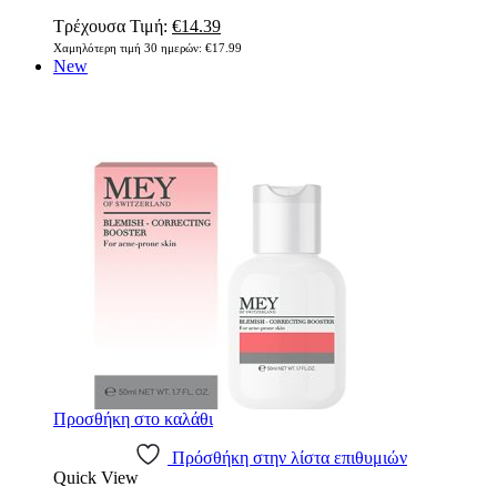
Original
Η
Τρέχουσα Τιμή:
€
14.39
price
τρέχουσα
Χαμηλότερη τιμή 30 ημερών:
€
17.99
was:
τιμή
New
€17.99.
είναι:
€14.39.
Προσθήκη στο καλάθι
Πρόσθήκη στην λίστα επιθυμιών
Quick View