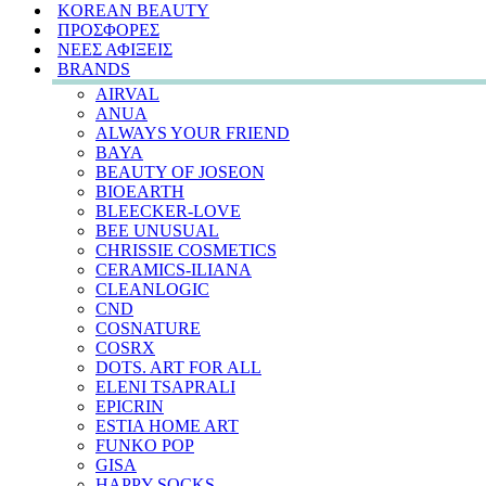
KOREAN BEAUTY
ΠΡΟΣΦΟΡΕΣ
ΝΕΕΣ ΑΦΙΞΕΙΣ
BRANDS
AIRVAL
ANUA
ALWAYS YOUR FRIEND
BAYA
BEAUTY OF JOSEON
BIOEARTH
BLEECKER-LOVE
BEE UNUSUAL
CHRISSIE COSMETICS
CERAMICS-ILIANA
CLEANLOGIC
CND
COSNATURE
COSRX
DOTS. ART FOR ALL
ELENI TSAPRALI
EPICRIN
ESTIA HOME ART
FUNKO POP
GISA
HAPPY SOCKS