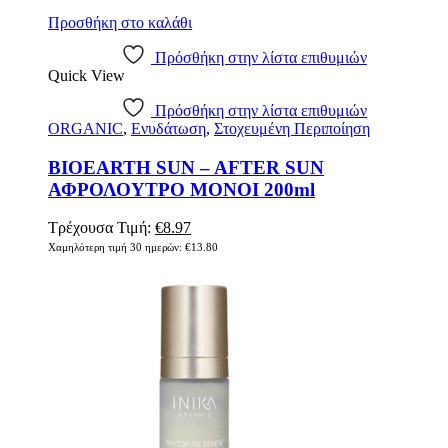
Προσθήκη στο καλάθι
Πρόσθήκη στην λίστα επιθυμιών
Quick View
Πρόσθήκη στην λίστα επιθυμιών
ORGANIC
,
Ενυδάτωση
,
Στοχευμένη Περιποίηση
BIOEARTH SUN – AFTER SUN
ΑΦΡΟΛΟΥΤΡΟ MONOI 200ml
Original
Η
Τρέχουσα Τιμή:
€
8.97
price
τρέχουσα
Χαμηλότερη τιμή 30 ημερών:
€
13.80
was:
τιμή
€13.80.
είναι:
€8.97.