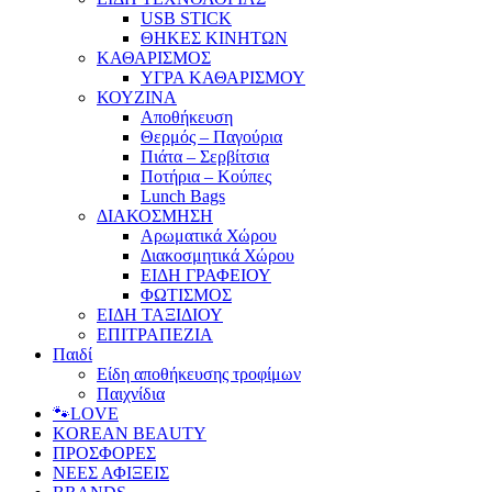
USB STICK
ΘΗΚΕΣ ΚΙΝΗΤΩΝ
ΚΑΘΑΡΙΣΜΟΣ
ΥΓΡΑ ΚΑΘΑΡΙΣΜΟΥ
ΚΟΥΖΙΝΑ
Αποθήκευση
Θερμός – Παγούρια
Πιάτα – Σερβίτσια
Ποτήρια – Κούπες
Lunch Bags
ΔΙΑΚΟΣΜΗΣΗ
Αρωματικά Χώρου
Διακοσμητικά Χώρου
ΕΙΔΗ ΓΡΑΦΕΙΟΥ
ΦΩΤΙΣΜΟΣ
ΕΙΔΗ ΤΑΞΙΔΙΟΥ
ΕΠΙΤΡΑΠΕΖΙΑ
Παιδί
Είδη αποθήκευσης τροφίμων
Παιχνίδια
🐾LOVE
KOREAN BEAUTY
ΠΡΟΣΦΟΡΕΣ
ΝΕΕΣ ΑΦΙΞΕΙΣ