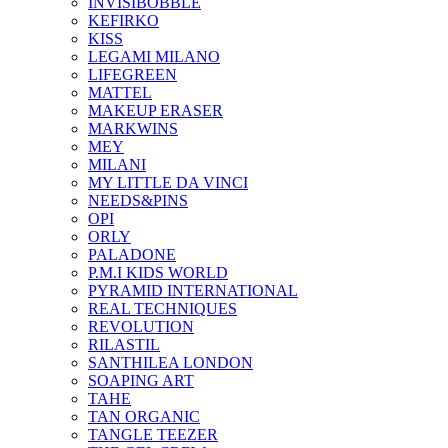
INVISIBOBBLE
KEFIRKO
KISS
LEGAMI MILANO
LIFEGREEN
MATTEL
MAKEUP ERASER
MARKWINS
MEY
MILANI
MY LITTLE DA VINCI
NEEDS&PINS
OPI
ORLY
PALADONE
P.M.I KIDS WORLD
PYRAMID INTERNATIONAL
REAL TECHNIQUES
REVOLUTION
RILASTIL
SANTHILEA LONDON
SOAPING ART
TAHE
TAN ORGANIC
TANGLE TEEZER