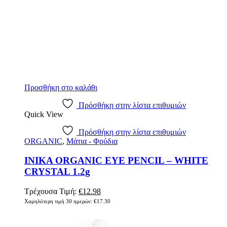
Προσθήκη στο καλάθι
Πρόσθήκη στην λίστα επιθυμιών
Quick View
Πρόσθήκη στην λίστα επιθυμιών
ORGANIC
,
Μάτια - Φρύδια
INIKA ORGANIC EYE PENCIL – WHITE
CRYSTAL 1.2g
Original
Η
Τρέχουσα Τιμή:
€
12.98
price
τρέχουσα
Χαμηλότερη τιμή 30 ημερών:
€
17.30
was:
τιμή
€17.30.
είναι: