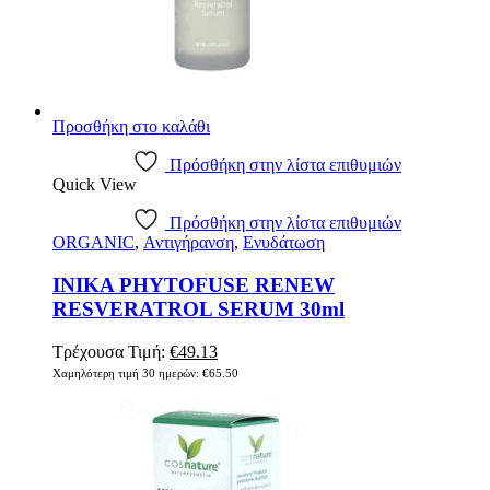
Προσθήκη στο καλάθι
Πρόσθήκη στην λίστα επιθυμιών
Quick View
Πρόσθήκη στην λίστα επιθυμιών
ORGANIC
,
Αντιγήρανση
,
Ενυδάτωση
INIKA PHYTOFUSE RENEW
RESVERATROL SERUM 30ml
Original
Η
Τρέχουσα Τιμή:
€
49.13
price
τρέχουσα
Χαμηλότερη τιμή 30 ημερών:
€
65.50
was:
τιμή
€65.50.
είναι:
€49.13.