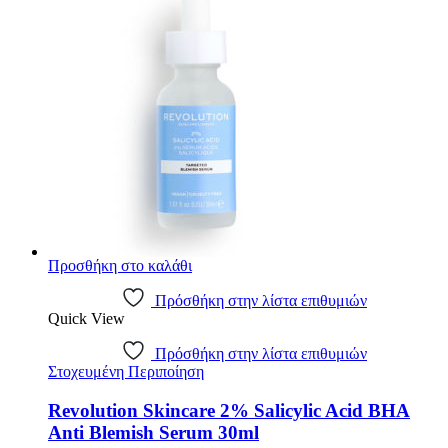
€12.98.
Προσθήκη στο καλάθι
Πρόσθήκη στην λίστα επιθυμιών
Quick View
Πρόσθήκη στην λίστα επιθυμιών
Στοχευμένη Περιποίηση
Revolution Skincare 2% Salicylic Acid BHA
Anti Blemish Serum 30ml