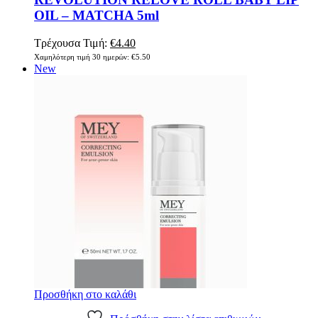
OIL – MATCHA 5ml
Original
Η
Τρέχουσα Τιμή:
€
4.40
price
τρέχουσα
Χαμηλότερη τιμή 30 ημερών:
€
5.50
was:
τιμή
New
€5.50.
είναι:
€4.40.
Προσθήκη στο καλάθι