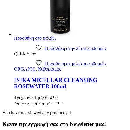
Προσθήκη στο καλάθι
Πρόσθήκη στην λίστα επιθυμιών
Quick View
Πρόσθήκη στην λίστα επιθυμιών
ORGANIC
,
Καθαρισμός
INIKA MICELLAR CLEANSING
ROSEWATER 100ml
Original
Η
Τρέχουσα Τιμή:
€
24.90
price
τρέχουσα
Χαμηλότερη τιμή 30 ημερών:
€
33.20
was:
τιμή
You have not viewed any product yet.
€33.20.
είναι:
€24.90.
Κάντε την εγγραφή σας στο Newsletter μας!