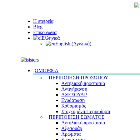
Η εταιρεία
Blog
Επικοινωνία
Ελληνικά
English
(
Αγγλικά
)
ΟΜΟΡΦΙΑ
ΠΕΡΙΠΟΙΗΣΗ ΠΡΟΣΩΠΟΥ
Αντηλιακή προστασία
Αντιγήρανση
ΑΞΕΣΟΥΑΡ
Ενυδάτωση
Καθαρισμός
Στοχευμένη Περιποίηση
ΠΕΡΙΠΟΙΗΣΗ ΣΩΜΑΤΟΣ
Αντηλιακή προστασία
Αξεσουάρ
Αρώματα
Ενυδάτωση