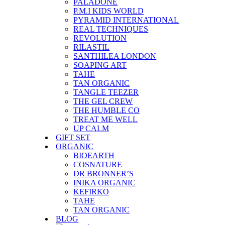
PALADONE
P.M.I KIDS WORLD
PYRAMID INTERNATIONAL
REAL TECHNIQUES
REVOLUTION
RILASTIL
SANTHILEA LONDON
SOAPING ART
TAHE
TAN ORGANIC
TANGLE TEEZER
THE GEL CREW
THE HUMBLE CO
TREAT ME WELL
UP CALM
GIFT SET
ORGANIC
BIOEARTH
COSNATURE
DR BRONNER’S
INIKA ORGANIC
KEFIRKO
TAHE
TAN ORGANIC
BLOG