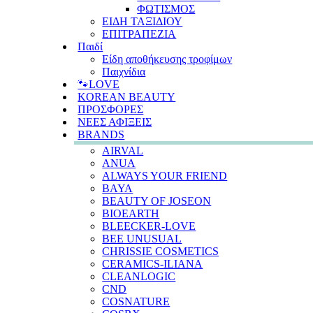
ΦΩΤΙΣΜΟΣ
ΕΙΔΗ ΤΑΞΙΔΙΟΥ
ΕΠΙΤΡΑΠΕΖΙΑ
Παιδί
Είδη αποθήκευσης τροφίμων
Παιχνίδια
🐾LOVE
KOREAN BEAUTY
ΠΡΟΣΦΟΡΕΣ
ΝΕΕΣ ΑΦΙΞΕΙΣ
BRANDS
AIRVAL
ANUA
ALWAYS YOUR FRIEND
BAYA
BEAUTY OF JOSEON
BIOEARTH
BLEECKER-LOVE
BEE UNUSUAL
CHRISSIE COSMETICS
CERAMICS-ILIANA
CLEANLOGIC
CND
COSNATURE