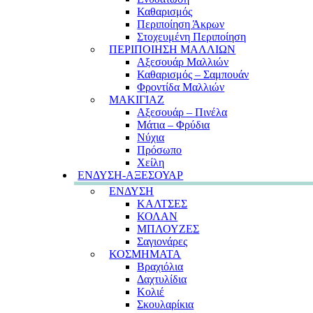
Καθαρισμός
Περιποίηση Άκρων
Στοχευμένη Περιποίηση
ΠΕΡΙΠΟΙΗΣΗ ΜΑΛΛΙΩΝ
Αξεσουάρ Μαλλιών
Καθαρισμός – Σαμπουάν
Φροντίδα Μαλλιών
ΜΑΚΙΓΙΑΖ
Αξεσουάρ – Πινέλα
Μάτια – Φρύδια
Νύχια
Πρόσωπο
Χείλη
ΕΝΔΥΣΗ-ΑΞΕΣΟΥΑΡ
ΕΝΔΥΣΗ
ΚΑΛΤΣΕΣ
ΚΟΛΑΝ
ΜΠΛΟΥΖΕΣ
Σαγιονάρες
ΚΟΣΜΗΜΑΤΑ
Βραχιόλια
Δαχτυλίδια
Κολιέ
Σκουλαρίκια