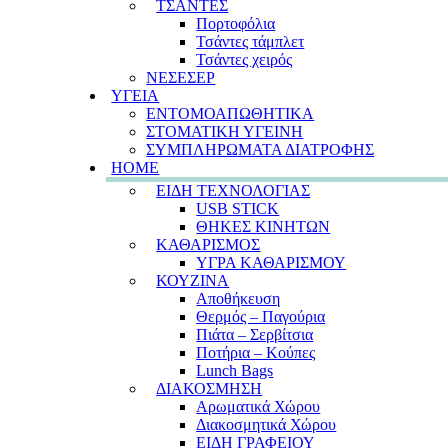
ΤΣΑΝΤΕΣ
Πορτοφόλια
Τσάντες τάμπλετ
Τσάντες χειρός
ΝΕΣΕΣΕΡ
ΥΓΕΙΑ
ΕΝΤΟΜΟΑΠΩΘΗΤΙΚΑ
ΣΤΟΜΑΤΙΚΗ ΥΓΕΙΝΗ
ΣΥΜΠΛΗΡΩΜΑΤΑ ΔΙΑΤΡΟΦΗΣ
HOME
ΕΙΔΗ ΤΕΧΝΟΛΟΓΙΑΣ
USB STICK
ΘΗΚΕΣ ΚΙΝΗΤΩΝ
ΚΑΘΑΡΙΣΜΟΣ
ΥΓΡΑ ΚΑΘΑΡΙΣΜΟΥ
ΚΟΥΖΙΝΑ
Αποθήκευση
Θερμός – Παγούρια
Πιάτα – Σερβίτσια
Ποτήρια – Κούπες
Lunch Bags
ΔΙΑΚΟΣΜΗΣΗ
Αρωματικά Χώρου
Διακοσμητικά Χώρου
ΕΙΔΗ ΓΡΑΦΕΙΟΥ