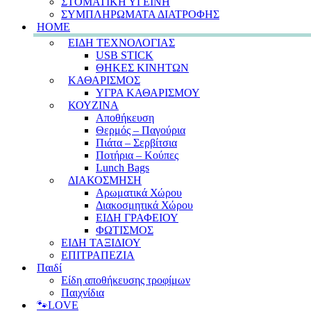
ΣΤΟΜΑΤΙΚΗ ΥΓΕΙΝΗ
ΣΥΜΠΛΗΡΩΜΑΤΑ ΔΙΑΤΡΟΦΗΣ
HOME
ΕΙΔΗ ΤΕΧΝΟΛΟΓΙΑΣ
USB STICK
ΘΗΚΕΣ ΚΙΝΗΤΩΝ
ΚΑΘΑΡΙΣΜΟΣ
ΥΓΡΑ ΚΑΘΑΡΙΣΜΟΥ
ΚΟΥΖΙΝΑ
Αποθήκευση
Θερμός – Παγούρια
Πιάτα – Σερβίτσια
Ποτήρια – Κούπες
Lunch Bags
ΔΙΑΚΟΣΜΗΣΗ
Αρωματικά Χώρου
Διακοσμητικά Χώρου
ΕΙΔΗ ΓΡΑΦΕΙΟΥ
ΦΩΤΙΣΜΟΣ
ΕΙΔΗ ΤΑΞΙΔΙΟΥ
ΕΠΙΤΡΑΠΕΖΙΑ
Παιδί
Είδη αποθήκευσης τροφίμων
Παιχνίδια
🐾LOVE