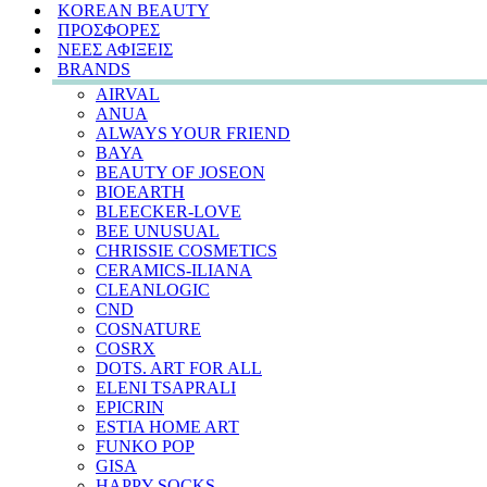
KOREAN BEAUTY
ΠΡΟΣΦΟΡΕΣ
ΝΕΕΣ ΑΦΙΞΕΙΣ
BRANDS
AIRVAL
ANUA
ALWAYS YOUR FRIEND
BAYA
BEAUTY OF JOSEON
BIOEARTH
BLEECKER-LOVE
BEE UNUSUAL
CHRISSIE COSMETICS
CERAMICS-ILIANA
CLEANLOGIC
CND
COSNATURE
COSRX
DOTS. ART FOR ALL
ELENI TSAPRALI
EPICRIN
ESTIA HOME ART
FUNKO POP
GISA
HAPPY SOCKS