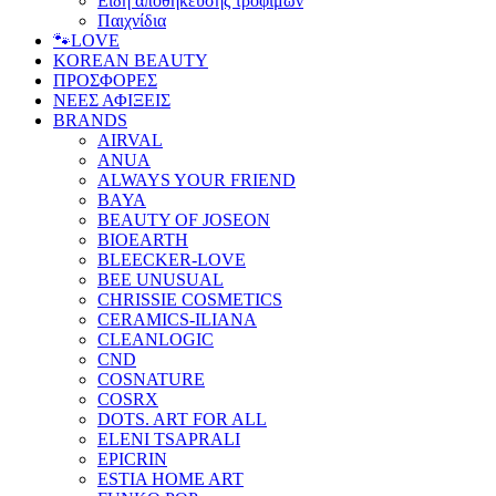
Είδη αποθήκευσης τροφίμων
Παιχνίδια
🐾LOVE
KOREAN BEAUTY
ΠΡΟΣΦΟΡΕΣ
ΝΕΕΣ ΑΦΙΞΕΙΣ
BRANDS
AIRVAL
ANUA
ALWAYS YOUR FRIEND
BAYA
BEAUTY OF JOSEON
BIOEARTH
BLEECKER-LOVE
BEE UNUSUAL
CHRISSIE COSMETICS
CERAMICS-ILIANA
CLEANLOGIC
CND
COSNATURE
COSRX
DOTS. ART FOR ALL
ELENI TSAPRALI
EPICRIN
ESTIA HOME ART