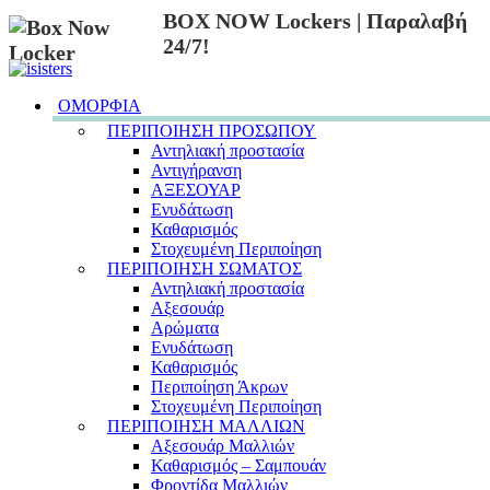
BOX NOW Lockers | Παραλαβή
24/7!
ΟΜΟΡΦΙΑ
ΠΕΡΙΠΟΙΗΣΗ ΠΡΟΣΩΠΟΥ
Αντηλιακή προστασία
Αντιγήρανση
ΑΞΕΣΟΥΑΡ
Ενυδάτωση
Καθαρισμός
Στοχευμένη Περιποίηση
ΠΕΡΙΠΟΙΗΣΗ ΣΩΜΑΤΟΣ
Αντηλιακή προστασία
Αξεσουάρ
Αρώματα
Ενυδάτωση
Καθαρισμός
Περιποίηση Άκρων
Στοχευμένη Περιποίηση
ΠΕΡΙΠΟΙΗΣΗ ΜΑΛΛΙΩΝ
Αξεσουάρ Μαλλιών
Καθαρισμός – Σαμπουάν
Φροντίδα Μαλλιών