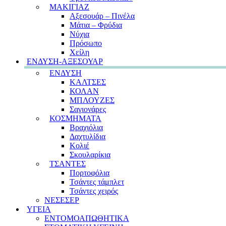
ΜΑΚΙΓΙΑΖ
Αξεσουάρ – Πινέλα
Μάτια – Φρύδια
Νύχια
Πρόσωπο
Χείλη
ΕΝΔΥΣΗ-ΑΞΕΣΟΥΑΡ
ΕΝΔΥΣΗ
ΚΑΛΤΣΕΣ
ΚΟΛΑΝ
ΜΠΛΟΥΖΕΣ
Σαγιονάρες
ΚΟΣΜΗΜΑΤΑ
Βραχιόλια
Δαχτυλίδια
Κολιέ
Σκουλαρίκια
ΤΣΑΝΤΕΣ
Πορτοφόλια
Τσάντες τάμπλετ
Τσάντες χειρός
ΝΕΣΕΣΕΡ
ΥΓΕΙΑ
ΕΝΤΟΜΟΑΠΩΘΗΤΙΚΑ