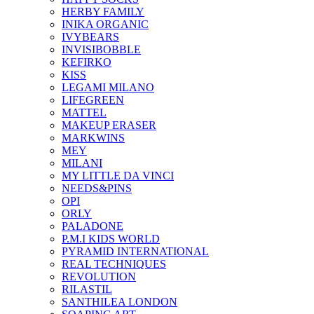
HERBY FAMILY
INIKA ORGANIC
IVYBEARS
INVISIBOBBLE
KEFIRKO
KISS
LEGAMI MILANO
LIFEGREEN
MATTEL
MAKEUP ERASER
MARKWINS
MEY
MILANI
MY LITTLE DA VINCI
NEEDS&PINS
OPI
ORLY
PALADONE
P.M.I KIDS WORLD
PYRAMID INTERNATIONAL
REAL TECHNIQUES
REVOLUTION
RILASTIL
SANTHILEA LONDON