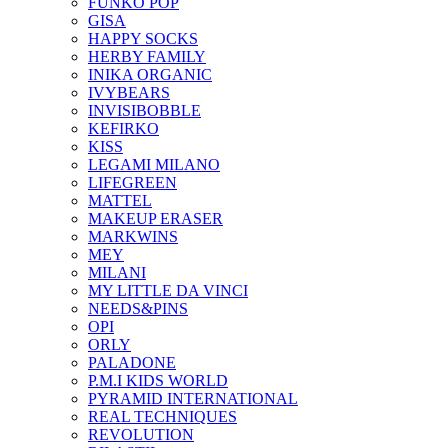
FUNKO POP
GISA
HAPPY SOCKS
HERBY FAMILY
INIKA ORGANIC
IVYBEARS
INVISIBOBBLE
KEFIRKO
KISS
LEGAMI MILANO
LIFEGREEN
MATTEL
MAKEUP ERASER
MARKWINS
MEY
MILANI
MY LITTLE DA VINCI
NEEDS&PINS
OPI
ORLY
PALADONE
P.M.I KIDS WORLD
PYRAMID INTERNATIONAL
REAL TECHNIQUES
REVOLUTION