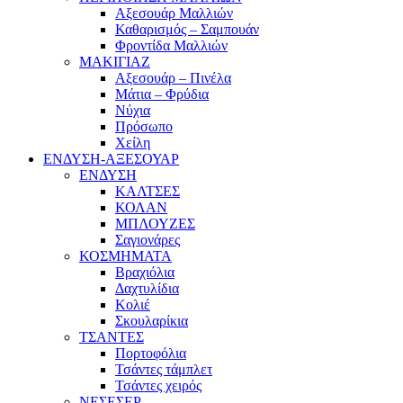
Αξεσουάρ Μαλλιών
Καθαρισμός – Σαμπουάν
Φροντίδα Μαλλιών
ΜΑΚΙΓΙΑΖ
Αξεσουάρ – Πινέλα
Μάτια – Φρύδια
Νύχια
Πρόσωπο
Χείλη
ΕΝΔΥΣΗ-ΑΞΕΣΟΥΑΡ
ΕΝΔΥΣΗ
ΚΑΛΤΣΕΣ
ΚΟΛΑΝ
ΜΠΛΟΥΖΕΣ
Σαγιονάρες
ΚΟΣΜΗΜΑΤΑ
Βραχιόλια
Δαχτυλίδια
Κολιέ
Σκουλαρίκια
ΤΣΑΝΤΕΣ
Πορτοφόλια
Τσάντες τάμπλετ
Τσάντες χειρός
ΝΕΣΕΣΕΡ