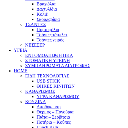
Βραχιόλια
Δαχτυλίδια
Κολιέ
Σκουλαρίκια
ΤΣΑΝΤΕΣ
Πορτοφόλια
Τσάντες τάμπλετ
Τσάντες χειρός
ΝΕΣΕΣΕΡ
ΥΓΕΙΑ
ΕΝΤΟΜΟΑΠΩΘΗΤΙΚΑ
ΣΤΟΜΑΤΙΚΗ ΥΓΕΙΝΗ
ΣΥΜΠΛΗΡΩΜΑΤΑ ΔΙΑΤΡΟΦΗΣ
HOME
ΕΙΔΗ ΤΕΧΝΟΛΟΓΙΑΣ
USB STICK
ΘΗΚΕΣ ΚΙΝΗΤΩΝ
ΚΑΘΑΡΙΣΜΟΣ
ΥΓΡΑ ΚΑΘΑΡΙΣΜΟΥ
ΚΟΥΖΙΝΑ
Αποθήκευση
Θερμός – Παγούρια
Πιάτα – Σερβίτσια
Ποτήρια – Κούπες
Lunch Bags