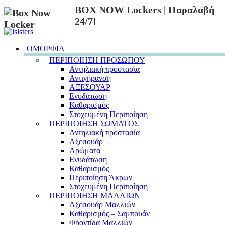
BOX NOW Lockers | Παραλαβή
24/7!
ΟΜΟΡΦΙΑ
ΠΕΡΙΠΟΙΗΣΗ ΠΡΟΣΩΠΟΥ
Αντηλιακή προστασία
Αντιγήρανση
ΑΞΕΣΟΥΑΡ
Ενυδάτωση
Καθαρισμός
Στοχευμένη Περιποίηση
ΠΕΡΙΠΟΙΗΣΗ ΣΩΜΑΤΟΣ
Αντηλιακή προστασία
Αξεσουάρ
Αρώματα
Ενυδάτωση
Καθαρισμός
Περιποίηση Άκρων
Στοχευμένη Περιποίηση
ΠΕΡΙΠΟΙΗΣΗ ΜΑΛΛΙΩΝ
Αξεσουάρ Μαλλιών
Καθαρισμός – Σαμπουάν
Φροντίδα Μαλλιών