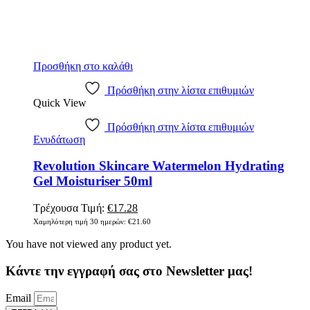
Προσθήκη στο καλάθι
Πρόσθήκη στην λίστα επιθυμιών
Quick View
Πρόσθήκη στην λίστα επιθυμιών
Ενυδάτωση
Revolution Skincare Watermelon Hydrating
Gel Moisturiser 50ml
Original
Η
Τρέχουσα Τιμή:
€
17.28
price
τρέχουσα
Χαμηλότερη τιμή 30 ημερών:
€
21.60
was:
τιμή
You have not viewed any product yet.
€21.60.
είναι:
€17.28.
Κάντε την εγγραφή σας στο Newsletter μας!
Email