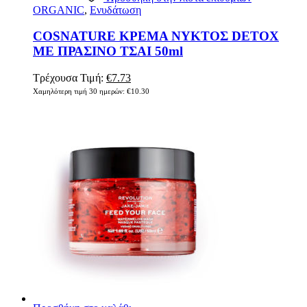
ORGANIC
,
Ενυδάτωση
COSNATURE ΚΡΕΜΑ ΝΥΚΤΟΣ DETOX
ΜΕ ΠΡΑΣΙΝΟ ΤΣΑΙ 50ml
Original
Η
Τρέχουσα Τιμή:
€
7.73
price
τρέχουσα
Χαμηλότερη τιμή 30 ημερών:
€
10.30
was:
τιμή
€10.30.
είναι:
€7.73.