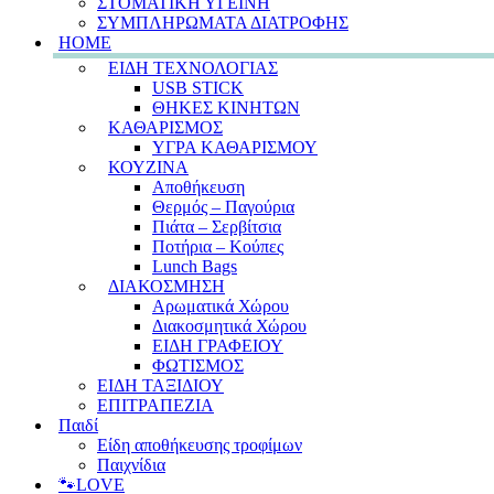
ΣΤΟΜΑΤΙΚΗ ΥΓΕΙΝΗ
ΣΥΜΠΛΗΡΩΜΑΤΑ ΔΙΑΤΡΟΦΗΣ
HOME
ΕΙΔΗ ΤΕΧΝΟΛΟΓΙΑΣ
USB STICK
ΘΗΚΕΣ ΚΙΝΗΤΩΝ
ΚΑΘΑΡΙΣΜΟΣ
ΥΓΡΑ ΚΑΘΑΡΙΣΜΟΥ
ΚΟΥΖΙΝΑ
Αποθήκευση
Θερμός – Παγούρια
Πιάτα – Σερβίτσια
Ποτήρια – Κούπες
Lunch Bags
ΔΙΑΚΟΣΜΗΣΗ
Αρωματικά Χώρου
Διακοσμητικά Χώρου
ΕΙΔΗ ΓΡΑΦΕΙΟΥ
ΦΩΤΙΣΜΟΣ
ΕΙΔΗ ΤΑΞΙΔΙΟΥ
ΕΠΙΤΡΑΠΕΖΙΑ
Παιδί
Είδη αποθήκευσης τροφίμων
Παιχνίδια
🐾LOVE