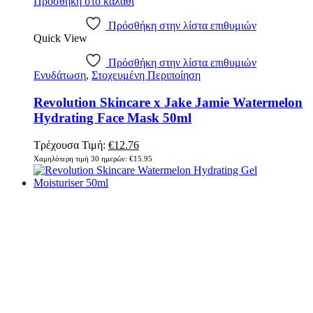
Προσθήκη στο καλάθι
Πρόσθήκη στην λίστα επιθυμιών
Quick View
Πρόσθήκη στην λίστα επιθυμιών
Ενυδάτωση
,
Στοχευμένη Περιποίηση
Revolution Skincare x Jake Jamie Watermelon
Hydrating Face Mask 50ml
Original
Η
Τρέχουσα Τιμή:
€
12.76
price
τρέχουσα
Χαμηλότερη τιμή 30 ημερών:
€
15.95
was:
τιμή
€15.95.
είναι:
€12.76.