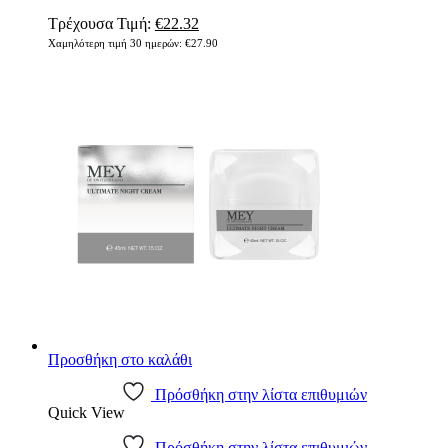
Original
Η
Τρέχουσα Τιμή:
€
22.32
price
τρέχουσα
Χαμηλότερη τιμή 30 ημερών:
€
27.90
was:
τιμή
€27.90.
είναι:
€22.32.
Προσθήκη στο καλάθι
Πρόσθήκη στην λίστα επιθυμιών
Quick View
Πρόσθήκη στην λίστα επιθυμιών