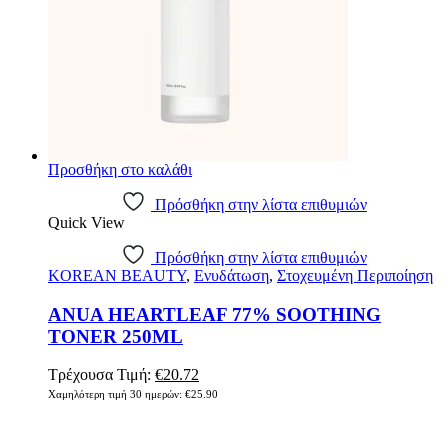
Προσθήκη στο καλάθι
Πρόσθήκη στην λίστα επιθυμιών
Quick View
Πρόσθήκη στην λίστα επιθυμιών
KOREAN BEAUTY
,
Ενυδάτωση
,
Στοχευμένη Περιποίηση
ANUA HEARTLEAF 77% SOOTHING
TONER 250ML
Original
Η
Τρέχουσα Τιμή:
€
20.72
price
τρέχουσα
Χαμηλότερη τιμή 30 ημερών:
€
25.90
was:
τιμή
€25.90.
είναι:
€20.72.