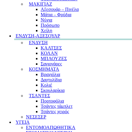
ΜΑΚΙΓΙΑΖ
Αξεσουάρ – Πινέλα
Μάτια – Φρύδια
Νύχια
Πρόσωπο
Χείλη
ΕΝΔΥΣΗ-ΑΞΕΣΟΥΑΡ
ΕΝΔΥΣΗ
ΚΑΛΤΣΕΣ
ΚΟΛΑΝ
ΜΠΛΟΥΖΕΣ
Σαγιονάρες
ΚΟΣΜΗΜΑΤΑ
Βραχιόλια
Δαχτυλίδια
Κολιέ
Σκουλαρίκια
ΤΣΑΝΤΕΣ
Πορτοφόλια
Τσάντες τάμπλετ
Τσάντες χειρός
ΝΕΣΕΣΕΡ
ΥΓΕΙΑ
ΕΝΤΟΜΟΑΠΩΘΗΤΙΚΑ