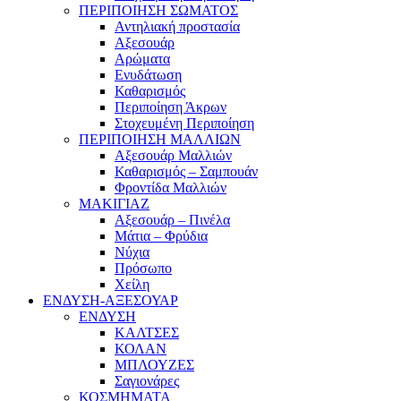
ΠΕΡΙΠΟΙΗΣΗ ΣΩΜΑΤΟΣ
Αντηλιακή προστασία
Αξεσουάρ
Αρώματα
Ενυδάτωση
Καθαρισμός
Περιποίηση Άκρων
Στοχευμένη Περιποίηση
ΠΕΡΙΠΟΙΗΣΗ ΜΑΛΛΙΩΝ
Αξεσουάρ Μαλλιών
Καθαρισμός – Σαμπουάν
Φροντίδα Μαλλιών
ΜΑΚΙΓΙΑΖ
Αξεσουάρ – Πινέλα
Μάτια – Φρύδια
Νύχια
Πρόσωπο
Χείλη
ΕΝΔΥΣΗ-ΑΞΕΣΟΥΑΡ
ΕΝΔΥΣΗ
ΚΑΛΤΣΕΣ
ΚΟΛΑΝ
ΜΠΛΟΥΖΕΣ
Σαγιονάρες
ΚΟΣΜΗΜΑΤΑ