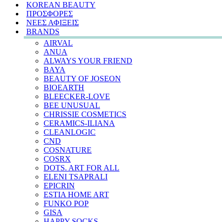
KOREAN BEAUTY
ΠΡΟΣΦΟΡΕΣ
ΝΕΕΣ ΑΦΙΞΕΙΣ
BRANDS
AIRVAL
ANUA
ALWAYS YOUR FRIEND
BAYA
BEAUTY OF JOSEON
BIOEARTH
BLEECKER-LOVE
BEE UNUSUAL
CHRISSIE COSMETICS
CERAMICS-ILIANA
CLEANLOGIC
CND
COSNATURE
COSRX
DOTS. ART FOR ALL
ELENI TSAPRALI
EPICRIN
ESTIA HOME ART
FUNKO POP
GISA
HAPPY SOCKS