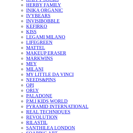
HERBY FAMILY
INIKA ORGANIC
IVYBEARS
INVISIBOBBLE
KEFIRKO
KISS
LEGAMI MILANO
LIFEGREEN
MATTEL
MAKEUP ERASER
MARKWINS
MEY
MILANI
MY LITTLE DA VINCI
NEEDS&PINS
OPI
ORLY
PALADONE
P.M.I KIDS WORLD
PYRAMID INTERNATIONAL
REAL TECHNIQUES
REVOLUTION
RILASTIL
SANTHILEA LONDON