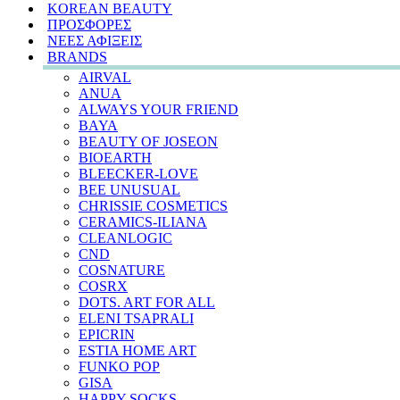
KOREAN BEAUTY
ΠΡΟΣΦΟΡΕΣ
ΝΕΕΣ ΑΦΙΞΕΙΣ
BRANDS
AIRVAL
ANUA
ALWAYS YOUR FRIEND
BAYA
BEAUTY OF JOSEON
BIOEARTH
BLEECKER-LOVE
BEE UNUSUAL
CHRISSIE COSMETICS
CERAMICS-ILIANA
CLEANLOGIC
CND
COSNATURE
COSRX
DOTS. ART FOR ALL
ELENI TSAPRALI
EPICRIN
ESTIA HOME ART
FUNKO POP
GISA
HAPPY SOCKS