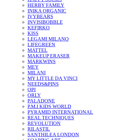
HERBY FAMILY
INIKA ORGANIC
IVYBEARS
INVISIBOBBLE
KEFIRKO
KISS
LEGAMI MILANO
LIFEGREEN
MATTEL
MAKEUP ERASER
MARKWINS
MEY
MILANI
MY LITTLE DA VINCI
NEEDS&PINS
OPI
ORLY
PALADONE
P.M.I KIDS WORLD
PYRAMID INTERNATIONAL
REAL TECHNIQUES
REVOLUTION
RILASTIL
SANTHILEA LONDON