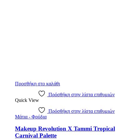
€7.19.
Προσθήκη στο καλάθι
Πρόσθήκη στην λίστα επιθυμιών
Quick View
Πρόσθήκη στην λίστα επιθυμιών
Μάτια - Φρύδια
Makeup Revolution X Tammi Tropical
Carnival Palette