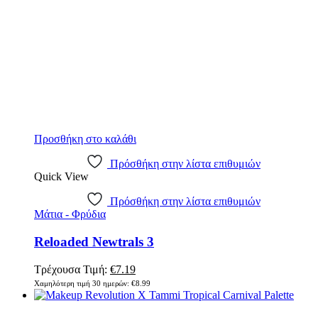
Προσθήκη στο καλάθι
Πρόσθήκη στην λίστα επιθυμιών
Quick View
Πρόσθήκη στην λίστα επιθυμιών
Μάτια - Φρύδια
Reloaded Newtrals 3
Original
Η
Τρέχουσα Τιμή:
€
7.19
price
τρέχουσα
Χαμηλότερη τιμή 30 ημερών:
€
8.99
was:
τιμή
€8.99.
είναι: