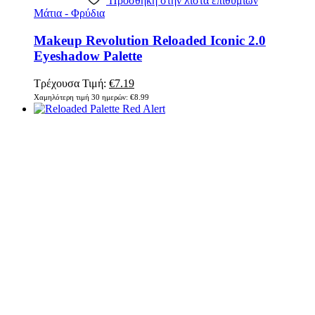
Πρόσθήκη στην λίστα επιθυμιών
Μάτια - Φρύδια
Makeup Revolution Reloaded Iconic 2.0
Eyeshadow Palette
Original
Η
Τρέχουσα Τιμή:
€
7.19
price
τρέχουσα
Χαμηλότερη τιμή 30 ημερών:
€
8.99
was:
τιμή
€8.99.
είναι:
€7.19.