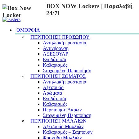
BOX NOW Lockers | Παραλαβή
24/7!
ΟΜΟΡΦΙΑ
ΠΕΡΙΠΟΙΗΣΗ ΠΡΟΣΩΠΟΥ
Αντηλιακή προστασία
Αντιγήρανση
ΑΞΕΣΟΥΑΡ
Ενυδάτωση
Καθαρισμός
Στοχευμένη Περιποίηση
ΠΕΡΙΠΟΙΗΣΗ ΣΩΜΑΤΟΣ
Αντηλιακή προστασία
Αξεσουάρ
Αρώματα
Ενυδάτωση
Καθαρισμός
Περιποίηση Άκρων
Στοχευμένη Περιποίηση
ΠΕΡΙΠΟΙΗΣΗ ΜΑΛΛΙΩΝ
Αξεσουάρ Μαλλιών
Καθαρισμός – Σαμπουάν
Φροντίδα Μαλλιών