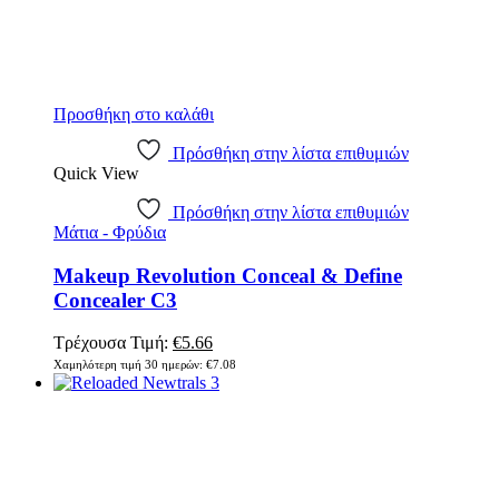
Προσθήκη στο καλάθι
Πρόσθήκη στην λίστα επιθυμιών
Quick View
Πρόσθήκη στην λίστα επιθυμιών
Μάτια - Φρύδια
Makeup Revolution Conceal & Define
Concealer C3
Original
Η
Τρέχουσα Τιμή:
€
5.66
price
τρέχουσα
Χαμηλότερη τιμή 30 ημερών:
€
7.08
was:
τιμή
€7.08.
είναι:
€5.66.