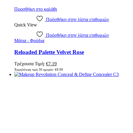
Προσθήκη στο καλάθι
Πρόσθήκη στην λίστα επιθυμιών
Quick View
Πρόσθήκη στην λίστα επιθυμιών
Μάτια - Φρύδια
Reloaded Palette Velvet Rose
Original
Η
Τρέχουσα Τιμή:
€
7.19
price
τρέχουσα
Χαμηλότερη τιμή 30 ημερών:
€
8.99
was:
τιμή
€8.99.
είναι:
€7.19.