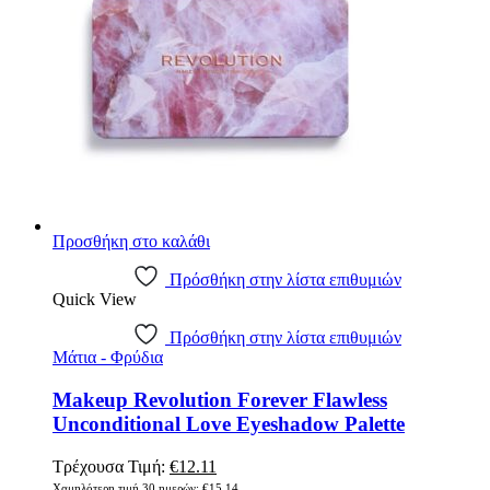
Προσθήκη στο καλάθι
Πρόσθήκη στην λίστα επιθυμιών
Quick View
Πρόσθήκη στην λίστα επιθυμιών
Μάτια - Φρύδια
Makeup Revolution Forever Flawless
Unconditional Love Eyeshadow Palette
Original
Η
Τρέχουσα Τιμή:
€
12.11
price
τρέχουσα
Χαμηλότερη τιμή 30 ημερών:
€
15.14