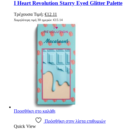
I Heart Revolution Starry Eyed Glitter Palette
Original
Η
Τρέχουσα Τιμή:
€
12.11
price
τρέχουσα
Χαμηλότερη τιμή 30 ημερών:
€
15.14
was:
τιμή
€15.14.
είναι:
€12.11.
Προσθήκη στο καλάθι
Πρόσθήκη στην λίστα επιθυμιών
Quick View