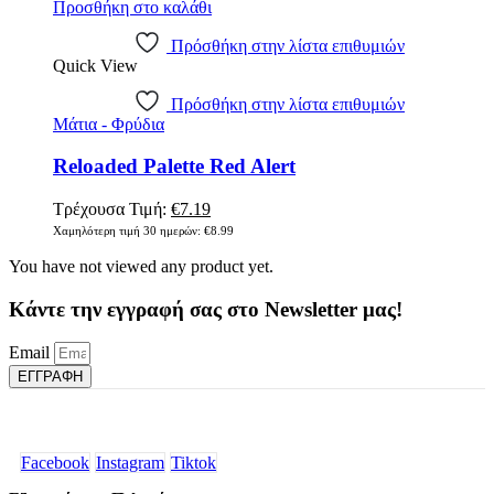
Προσθήκη στο καλάθι
Πρόσθήκη στην λίστα επιθυμιών
Quick View
Πρόσθήκη στην λίστα επιθυμιών
Μάτια - Φρύδια
Reloaded Palette Red Alert
Original
Η
Τρέχουσα Τιμή:
€
7.19
price
τρέχουσα
Χαμηλότερη τιμή 30 ημερών:
€
8.99
was:
τιμή
You have not viewed any product yet.
€8.99.
είναι:
€7.19.
Κάντε την εγγραφή σας στο Newsletter μας!
Email
ΕΓΓΡΑΦΗ
Facebook
Instagram
Tiktok