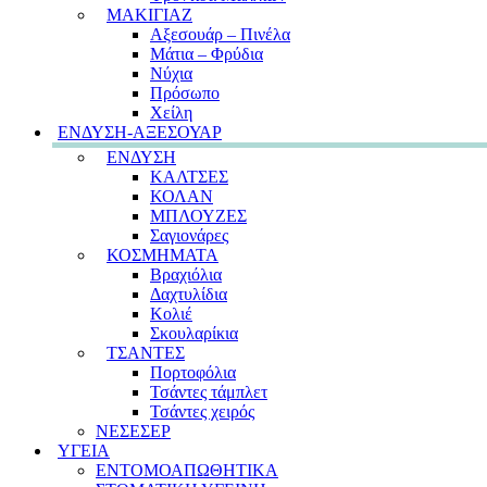
ΜΑΚΙΓΙΑΖ
Αξεσουάρ – Πινέλα
Μάτια – Φρύδια
Νύχια
Πρόσωπο
Χείλη
ΕΝΔΥΣΗ-ΑΞΕΣΟΥΑΡ
ΕΝΔΥΣΗ
ΚΑΛΤΣΕΣ
ΚΟΛΑΝ
ΜΠΛΟΥΖΕΣ
Σαγιονάρες
ΚΟΣΜΗΜΑΤΑ
Βραχιόλια
Δαχτυλίδια
Κολιέ
Σκουλαρίκια
ΤΣΑΝΤΕΣ
Πορτοφόλια
Τσάντες τάμπλετ
Τσάντες χειρός
ΝΕΣΕΣΕΡ
ΥΓΕΙΑ
ΕΝΤΟΜΟΑΠΩΘΗΤΙΚΑ