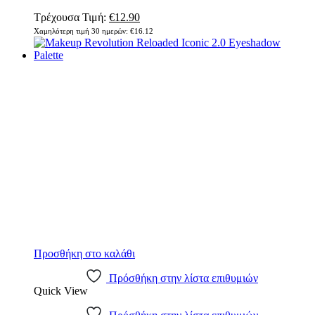
Original
Η
Τρέχουσα Τιμή:
€
12.90
price
τρέχουσα
Χαμηλότερη τιμή 30 ημερών:
€
16.12
was:
τιμή
€16.12.
είναι:
€12.90.
Προσθήκη στο καλάθι
Πρόσθήκη στην λίστα επιθυμιών
Quick View