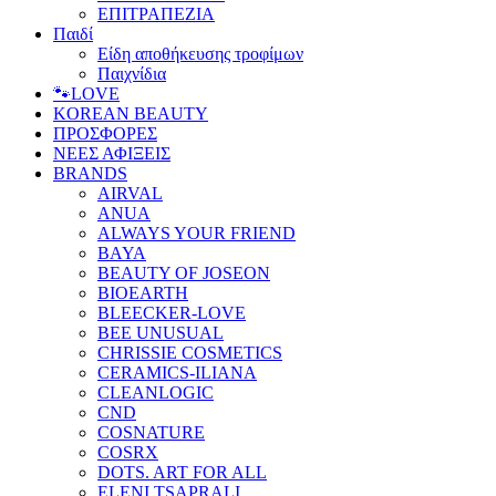
ΕΠΙΤΡΑΠΕΖΙΑ
Παιδί
Είδη αποθήκευσης τροφίμων
Παιχνίδια
🐾LOVE
KOREAN BEAUTY
ΠΡΟΣΦΟΡΕΣ
ΝΕΕΣ ΑΦΙΞΕΙΣ
BRANDS
AIRVAL
ANUA
ALWAYS YOUR FRIEND
BAYA
BEAUTY OF JOSEON
BIOEARTH
BLEECKER-LOVE
BEE UNUSUAL
CHRISSIE COSMETICS
CERAMICS-ILIANA
CLEANLOGIC
CND
COSNATURE
COSRX
DOTS. ART FOR ALL
ELENI TSAPRALI