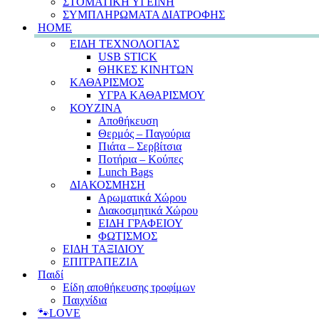
ΣΤΟΜΑΤΙΚΗ ΥΓΕΙΝΗ
ΣΥΜΠΛΗΡΩΜΑΤΑ ΔΙΑΤΡΟΦΗΣ
HOME
ΕΙΔΗ ΤΕΧΝΟΛΟΓΙΑΣ
USB STICK
ΘΗΚΕΣ ΚΙΝΗΤΩΝ
ΚΑΘΑΡΙΣΜΟΣ
ΥΓΡΑ ΚΑΘΑΡΙΣΜΟΥ
ΚΟΥΖΙΝΑ
Αποθήκευση
Θερμός – Παγούρια
Πιάτα – Σερβίτσια
Ποτήρια – Κούπες
Lunch Bags
ΔΙΑΚΟΣΜΗΣΗ
Αρωματικά Χώρου
Διακοσμητικά Χώρου
ΕΙΔΗ ΓΡΑΦΕΙΟΥ
ΦΩΤΙΣΜΟΣ
ΕΙΔΗ ΤΑΞΙΔΙΟΥ
ΕΠΙΤΡΑΠΕΖΙΑ
Παιδί
Είδη αποθήκευσης τροφίμων
Παιχνίδια
🐾LOVE