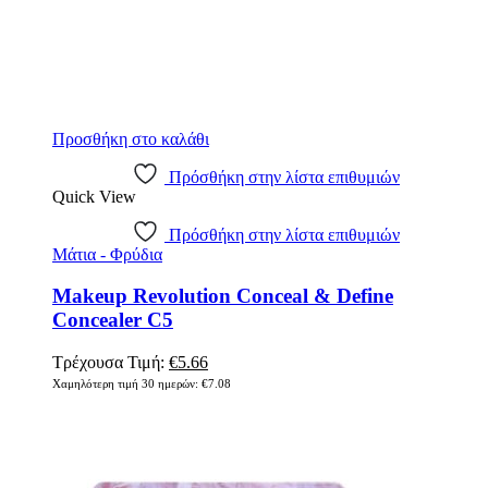
Προσθήκη στο καλάθι
Πρόσθήκη στην λίστα επιθυμιών
Quick View
Πρόσθήκη στην λίστα επιθυμιών
Μάτια - Φρύδια
Makeup Revolution Conceal & Define
Concealer C5
Original
Η
Τρέχουσα Τιμή:
€
5.66
price
τρέχουσα
Χαμηλότερη τιμή 30 ημερών:
€
7.08
was:
τιμή
€7.08.
είναι:
€5.66.