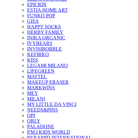
EPICRIN
ESTIA HOME ART
FUNKO POP
GISA
HAPPY SOCKS
HERBY FAMILY
INIKA ORGANIC
IVYBEARS
INVISIBOBBLE
KEFIRKO
KISS
LEGAMI MILANO
LIFEGREEN
MATTEL
MAKEUP ERASER
MARKWINS
MEY
MILANI
MY LITTLE DA VINCI
NEEDS&PINS
OPI
ORLY
PALADONE
P.M.I KIDS WORLD
PYRAMID INTERNATIONAL