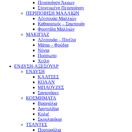
Περιποίηση Άκρων
Στοχευμένη Περιποίηση
ΠΕΡΙΠΟΙΗΣΗ ΜΑΛΛΙΩΝ
Αξεσουάρ Μαλλιών
Καθαρισμός – Σαμπουάν
Φροντίδα Μαλλιών
ΜΑΚΙΓΙΑΖ
Αξεσουάρ – Πινέλα
Μάτια – Φρύδια
Νύχια
Πρόσωπο
Χείλη
ΕΝΔΥΣΗ-ΑΞΕΣΟΥΑΡ
ΕΝΔΥΣΗ
ΚΑΛΤΣΕΣ
ΚΟΛΑΝ
ΜΠΛΟΥΖΕΣ
Σαγιονάρες
ΚΟΣΜΗΜΑΤΑ
Βραχιόλια
Δαχτυλίδια
Κολιέ
Σκουλαρίκια
ΤΣΑΝΤΕΣ
Πορτοφόλια