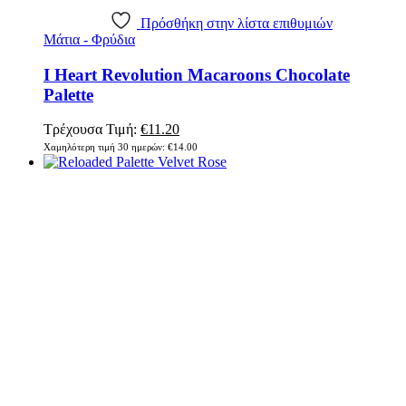
Πρόσθήκη στην λίστα επιθυμιών
Μάτια - Φρύδια
I Heart Revolution Macaroons Chocolate
Palette
Original
Η
Τρέχουσα Τιμή:
€
11.20
price
τρέχουσα
Χαμηλότερη τιμή 30 ημερών:
€
14.00
was:
τιμή
€14.00.
είναι:
€11.20.