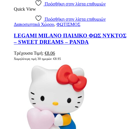
Πρόσθήκη στην λίστα επιθυμιών
Quick View
Πρόσθήκη στην λίστα επιθυμιών
Διακοσμητικά Χώρου
,
ΦΩΤΙΣΜΟΣ
LEGAMI MILANO ΠΑΙΔΙΚΟ ΦΩΣ ΝΥΚΤΟΣ
– SWEET DREAMS – PANDA
Original
Η
Τρέχουσα Τιμή:
€
8.06
price
τρέχουσα
Χαμηλότερη τιμή 30 ημερών:
€
8.95
was:
τιμή
€8.95.
είναι:
€8.06.