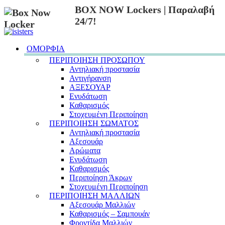
BOX NOW Lockers | Παραλαβή
24/7!
ΟΜΟΡΦΙΑ
ΠΕΡΙΠΟΙΗΣΗ ΠΡΟΣΩΠΟΥ
Αντηλιακή προστασία
Αντιγήρανση
ΑΞΕΣΟΥΑΡ
Ενυδάτωση
Καθαρισμός
Στοχευμένη Περιποίηση
ΠΕΡΙΠΟΙΗΣΗ ΣΩΜΑΤΟΣ
Αντηλιακή προστασία
Αξεσουάρ
Αρώματα
Ενυδάτωση
Καθαρισμός
Περιποίηση Άκρων
Στοχευμένη Περιποίηση
ΠΕΡΙΠΟΙΗΣΗ ΜΑΛΛΙΩΝ
Αξεσουάρ Μαλλιών
Καθαρισμός – Σαμπουάν
Φροντίδα Μαλλιών