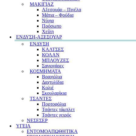
ΜΑΚΙΓΙΑΖ
Αξεσουάρ – Πινέλα
Μάτια – Φρύδια
Νύχια
Πρόσωπο
Χείλη
ΕΝΔΥΣΗ-ΑΞΕΣΟΥΑΡ
ΕΝΔΥΣΗ
ΚΑΛΤΣΕΣ
ΚΟΛΑΝ
ΜΠΛΟΥΖΕΣ
Σαγιονάρες
ΚΟΣΜΗΜΑΤΑ
Βραχιόλια
Δαχτυλίδια
Κολιέ
Σκουλαρίκια
ΤΣΑΝΤΕΣ
Πορτοφόλια
Τσάντες τάμπλετ
Τσάντες χειρός
ΝΕΣΕΣΕΡ
ΥΓΕΙΑ
ΕΝΤΟΜΟΑΠΩΘΗΤΙΚΑ