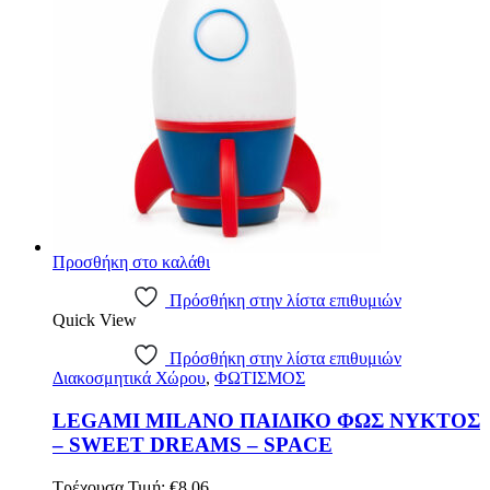
Προσθήκη στο καλάθι
Πρόσθήκη στην λίστα επιθυμιών
Quick View
Πρόσθήκη στην λίστα επιθυμιών
Διακοσμητικά Χώρου
,
ΦΩΤΙΣΜΟΣ
LEGAMI MILANO ΠΑΙΔΙΚΟ ΦΩΣ ΝΥΚΤΟΣ
– SWEET DREAMS – SPACE
Original
Η
Τρέχουσα Τιμή:
€
8.06