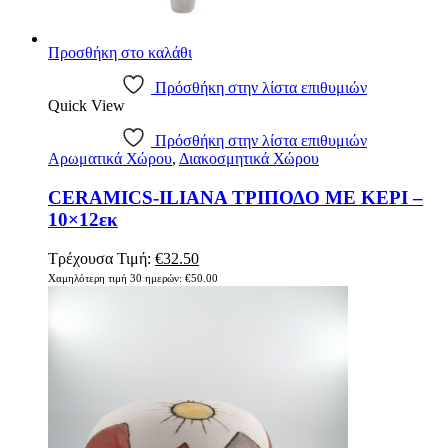
Προσθήκη στο καλάθι
Πρόσθήκη στην λίστα επιθυμιών
Quick View
Πρόσθήκη στην λίστα επιθυμιών
Αρωματικά Χώρου
,
Διακοσμητικά Χώρου
CERAMICS-ILIANA ΤΡΙΠΟΔΟ ΜΕ ΚΕΡΙ –
10×12εκ
Original
Η
Τρέχουσα Τιμή:
€
32.50
price
τρέχουσα
Χαμηλότερη τιμή 30 ημερών:
€
50.00
was:
τιμή
€50.00.
είναι:
€32.50.