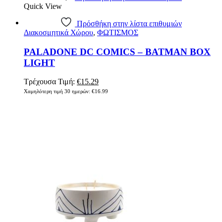
Quick View
Πρόσθήκη στην λίστα επιθυμιών
Διακοσμητικά Χώρου
,
ΦΩΤΙΣΜΟΣ
PALADONE DC COMICS – BATMAN BOX
LIGHT
Original
Η
Τρέχουσα Τιμή:
€
15.29
price
τρέχουσα
Χαμηλότερη τιμή 30 ημερών:
€
16.99
was:
τιμή
€16.99.
είναι:
€15.29.