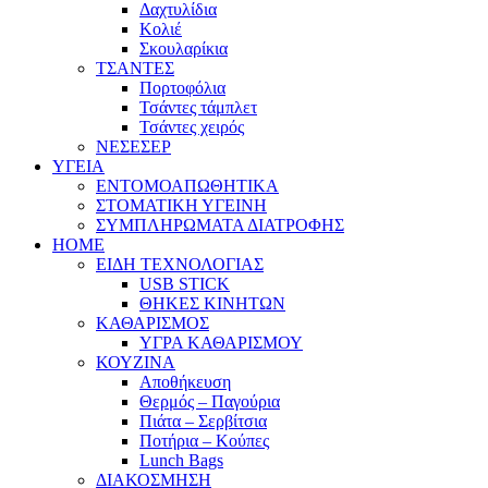
Δαχτυλίδια
Κολιέ
Σκουλαρίκια
ΤΣΑΝΤΕΣ
Πορτοφόλια
Τσάντες τάμπλετ
Τσάντες χειρός
ΝΕΣΕΣΕΡ
ΥΓΕΙΑ
ΕΝΤΟΜΟΑΠΩΘΗΤΙΚΑ
ΣΤΟΜΑΤΙΚΗ ΥΓΕΙΝΗ
ΣΥΜΠΛΗΡΩΜΑΤΑ ΔΙΑΤΡΟΦΗΣ
HOME
ΕΙΔΗ ΤΕΧΝΟΛΟΓΙΑΣ
USB STICK
ΘΗΚΕΣ ΚΙΝΗΤΩΝ
ΚΑΘΑΡΙΣΜΟΣ
ΥΓΡΑ ΚΑΘΑΡΙΣΜΟΥ
ΚΟΥΖΙΝΑ
Αποθήκευση
Θερμός – Παγούρια
Πιάτα – Σερβίτσια
Ποτήρια – Κούπες
Lunch Bags
ΔΙΑΚΟΣΜΗΣΗ