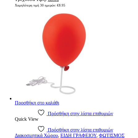
price
τρέχουσα
Χαμηλότερη τιμή 30 ημερών:
€
8.95
was:
τιμή
€8.95.
είναι:
€8.06.
Προσθήκη στο καλάθι
Πρόσθήκη στην λίστα επιθυμιών
Quick View
Πρόσθήκη στην λίστα επιθυμιών
Διακοσμητικά Χώρου
,
ΕΙΔΗ ΓΡΑΦΕΙΟΥ
,
ΦΩΤΙΣΜΟΣ