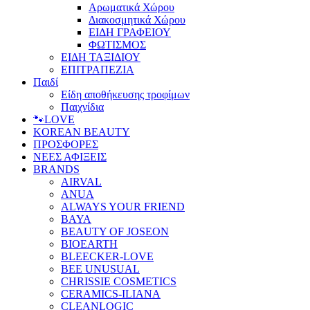
Αρωματικά Χώρου
Διακοσμητικά Χώρου
ΕΙΔΗ ΓΡΑΦΕΙΟΥ
ΦΩΤΙΣΜΟΣ
ΕΙΔΗ ΤΑΞΙΔΙΟΥ
ΕΠΙΤΡΑΠΕΖΙΑ
Παιδί
Είδη αποθήκευσης τροφίμων
Παιχνίδια
🐾LOVE
KOREAN BEAUTY
ΠΡΟΣΦΟΡΕΣ
ΝΕΕΣ ΑΦΙΞΕΙΣ
BRANDS
AIRVAL
ANUA
ALWAYS YOUR FRIEND
BAYA
BEAUTY OF JOSEON
BIOEARTH
BLEECKER-LOVE
BEE UNUSUAL
CHRISSIE COSMETICS
CERAMICS-ILIANA
CLEANLOGIC