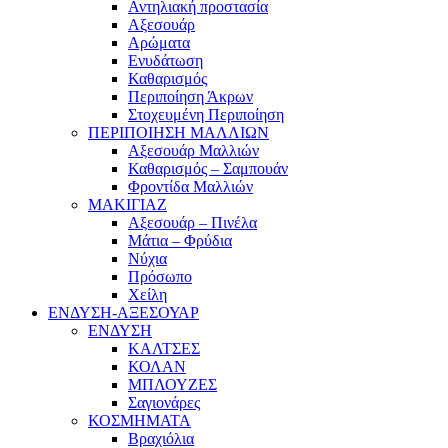
Αντηλιακή προστασία
Αξεσουάρ
Αρώματα
Ενυδάτωση
Καθαρισμός
Περιποίηση Άκρων
Στοχευμένη Περιποίηση
ΠΕΡΙΠΟΙΗΣΗ ΜΑΛΛΙΩΝ
Αξεσουάρ Μαλλιών
Καθαρισμός – Σαμπουάν
Φροντίδα Μαλλιών
ΜΑΚΙΓΙΑΖ
Αξεσουάρ – Πινέλα
Μάτια – Φρύδια
Νύχια
Πρόσωπο
Χείλη
ΕΝΔΥΣΗ-ΑΞΕΣΟΥΑΡ
ΕΝΔΥΣΗ
ΚΑΛΤΣΕΣ
ΚΟΛΑΝ
ΜΠΛΟΥΖΕΣ
Σαγιονάρες
ΚΟΣΜΗΜΑΤΑ
Βραχιόλια