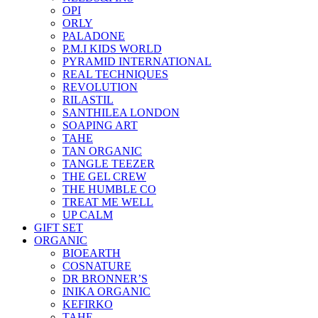
OPI
ORLY
PALADONE
P.M.I KIDS WORLD
PYRAMID INTERNATIONAL
REAL TECHNIQUES
REVOLUTION
RILASTIL
SANTHILEA LONDON
SOAPING ART
TAHE
TAN ORGANIC
TANGLE TEEZER
THE GEL CREW
THE HUMBLE CO
TREAT ME WELL
UP CALM
GIFT SET
ORGANIC
BIOEARTH
COSNATURE
DR BRONNER’S
INIKA ORGANIC
KEFIRKO
TAHE