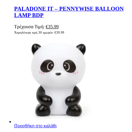
PALADONE IT – PENNYWISE BALLOON
LAMP BDP
Original
Η
Τρέχουσα Τιμή:
€
35.99
price
τρέχουσα
Χαμηλότερη τιμή 30 ημερών:
€
39.99
was:
τιμή
€39.99.
είναι:
€35.99.
Προσθήκη στο καλάθι