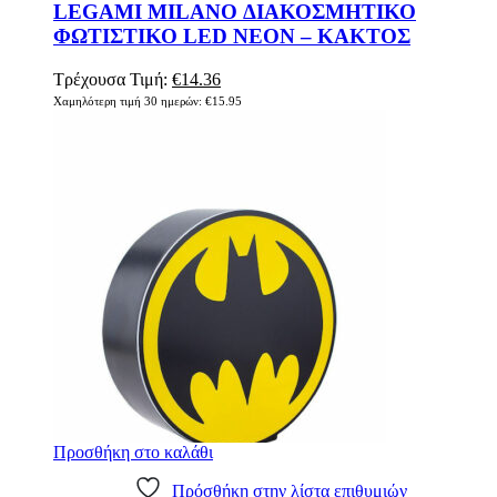
LEGAMI MILANO ΔΙΑΚΟΣΜΗΤΙΚΟ
ΦΩΤΙΣΤΙΚΟ LED NEON – ΚΑΚΤΟΣ
Original
Η
Τρέχουσα Τιμή:
€
14.36
price
τρέχουσα
Χαμηλότερη τιμή 30 ημερών:
€
15.95
was:
τιμή
€15.95.
είναι:
€14.36.
Προσθήκη στο καλάθι
Πρόσθήκη στην λίστα επιθυμιών