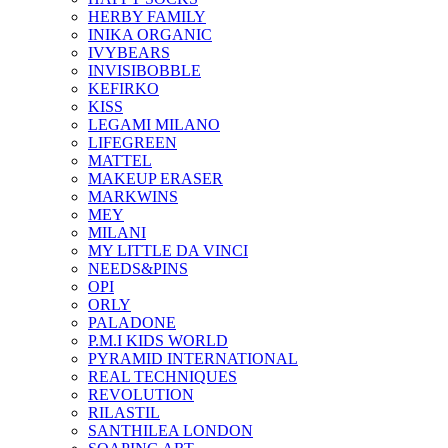
HERBY FAMILY
INIKA ORGANIC
IVYBEARS
INVISIBOBBLE
KEFIRKO
KISS
LEGAMI MILANO
LIFEGREEN
MATTEL
MAKEUP ERASER
MARKWINS
MEY
MILANI
MY LITTLE DA VINCI
NEEDS&PINS
OPI
ORLY
PALADONE
P.M.I KIDS WORLD
PYRAMID INTERNATIONAL
REAL TECHNIQUES
REVOLUTION
RILASTIL
SANTHILEA LONDON