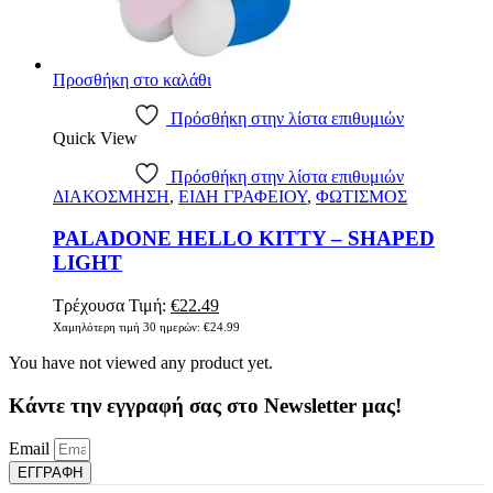
Προσθήκη στο καλάθι
Πρόσθήκη στην λίστα επιθυμιών
Quick View
Πρόσθήκη στην λίστα επιθυμιών
ΔΙΑΚΟΣΜΗΣΗ
,
ΕΙΔΗ ΓΡΑΦΕΙΟΥ
,
ΦΩΤΙΣΜΟΣ
PALADONE HELLO KITTY – SHAPED
LIGHT
Original
Η
Τρέχουσα Τιμή:
€
22.49
price
τρέχουσα
Χαμηλότερη τιμή 30 ημερών:
€
24.99
was:
τιμή
You have not viewed any product yet.
€24.99.
είναι:
€22.49.
Κάντε την εγγραφή σας στο Newsletter μας!
Email
ΕΓΓΡΑΦΗ