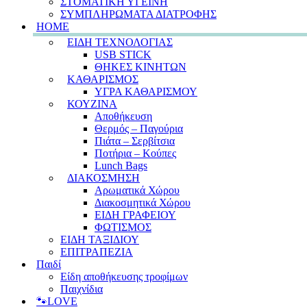
ΣΤΟΜΑΤΙΚΗ ΥΓΕΙΝΗ
ΣΥΜΠΛΗΡΩΜΑΤΑ ΔΙΑΤΡΟΦΗΣ
HOME
ΕΙΔΗ ΤΕΧΝΟΛΟΓΙΑΣ
USB STICK
ΘΗΚΕΣ ΚΙΝΗΤΩΝ
ΚΑΘΑΡΙΣΜΟΣ
ΥΓΡΑ ΚΑΘΑΡΙΣΜΟΥ
ΚΟΥΖΙΝΑ
Αποθήκευση
Θερμός – Παγούρια
Πιάτα – Σερβίτσια
Ποτήρια – Κούπες
Lunch Bags
ΔΙΑΚΟΣΜΗΣΗ
Αρωματικά Χώρου
Διακοσμητικά Χώρου
ΕΙΔΗ ΓΡΑΦΕΙΟΥ
ΦΩΤΙΣΜΟΣ
ΕΙΔΗ ΤΑΞΙΔΙΟΥ
ΕΠΙΤΡΑΠΕΖΙΑ
Παιδί
Είδη αποθήκευσης τροφίμων
Παιχνίδια
🐾LOVE