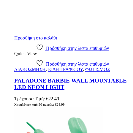
Προσθήκη στο καλάθι
Πρόσθήκη στην λίστα επιθυμιών
Quick View
Πρόσθήκη στην λίστα επιθυμιών
ΔΙΑΚΟΣΜΗΣΗ
,
ΕΙΔΗ ΓΡΑΦΕΙΟΥ
,
ΦΩΤΙΣΜΟΣ
PALADONE BARBIE WALL MOUNTABLE
LED NEON LIGHT
Original
Η
Τρέχουσα Τιμή:
€
22.49
price
τρέχουσα
Χαμηλότερη τιμή 30 ημερών:
€
24.99
was:
τιμή
€24.99.
είναι:
€22.49.