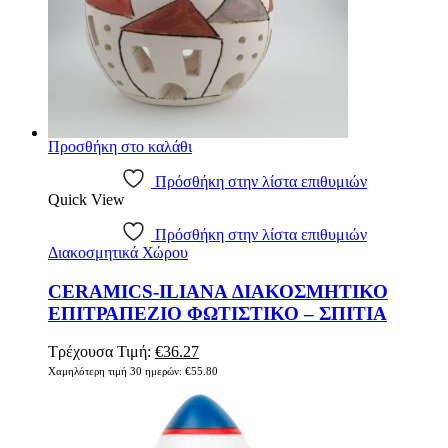
Προσθήκη στο καλάθι
Πρόσθήκη στην λίστα επιθυμιών
Quick View
Πρόσθήκη στην λίστα επιθυμιών
Διακοσμητικά Χώρου
CERAMICS-ILIANA ΔΙΑΚΟΣΜΗΤΙΚΟ
ΕΠΙΤΡΑΠΕΖΙΟ ΦΩΤΙΣΤΙΚΟ – ΣΠΙΤΙΑ
Original
Η
Τρέχουσα Τιμή:
€
36.27
price
τρέχουσα
Χαμηλότερη τιμή 30 ημερών:
€
55.80
was:
τιμή
€55.80.
είναι:
€36.27.