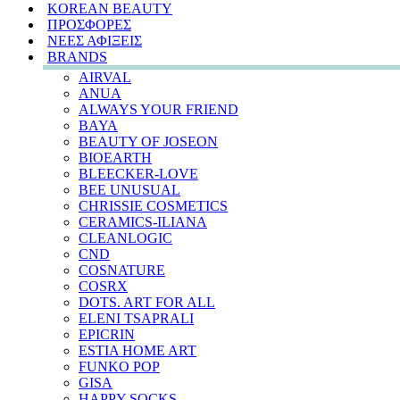
KOREAN BEAUTY
ΠΡΟΣΦΟΡΕΣ
ΝΕΕΣ ΑΦΙΞΕΙΣ
BRANDS
AIRVAL
ANUA
ALWAYS YOUR FRIEND
BAYA
BEAUTY OF JOSEON
BIOEARTH
BLEECKER-LOVE
BEE UNUSUAL
CHRISSIE COSMETICS
CERAMICS-ILIANA
CLEANLOGIC
CND
COSNATURE
COSRX
DOTS. ART FOR ALL
ELENI TSAPRALI
EPICRIN
ESTIA HOME ART
FUNKO POP
GISA
HAPPY SOCKS