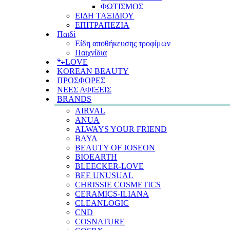
ΦΩΤΙΣΜΟΣ
ΕΙΔΗ ΤΑΞΙΔΙΟΥ
ΕΠΙΤΡΑΠΕΖΙΑ
Παιδί
Είδη αποθήκευσης τροφίμων
Παιχνίδια
🐾LOVE
KOREAN BEAUTY
ΠΡΟΣΦΟΡΕΣ
ΝΕΕΣ ΑΦΙΞΕΙΣ
BRANDS
AIRVAL
ANUA
ALWAYS YOUR FRIEND
BAYA
BEAUTY OF JOSEON
BIOEARTH
BLEECKER-LOVE
BEE UNUSUAL
CHRISSIE COSMETICS
CERAMICS-ILIANA
CLEANLOGIC
CND
COSNATURE