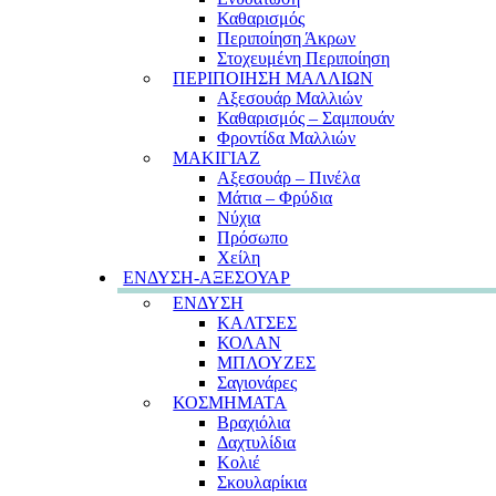
Καθαρισμός
Περιποίηση Άκρων
Στοχευμένη Περιποίηση
ΠΕΡΙΠΟΙΗΣΗ ΜΑΛΛΙΩΝ
Αξεσουάρ Μαλλιών
Καθαρισμός – Σαμπουάν
Φροντίδα Μαλλιών
ΜΑΚΙΓΙΑΖ
Αξεσουάρ – Πινέλα
Μάτια – Φρύδια
Νύχια
Πρόσωπο
Χείλη
ΕΝΔΥΣΗ-ΑΞΕΣΟΥΑΡ
ΕΝΔΥΣΗ
ΚΑΛΤΣΕΣ
ΚΟΛΑΝ
ΜΠΛΟΥΖΕΣ
Σαγιονάρες
ΚΟΣΜΗΜΑΤΑ
Βραχιόλια
Δαχτυλίδια
Κολιέ
Σκουλαρίκια