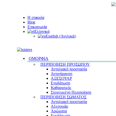
Η εταιρεία
Blog
Επικοινωνία
Ελληνικά
English
(
Αγγλικά
)
ΟΜΟΡΦΙΑ
ΠΕΡΙΠΟΙΗΣΗ ΠΡΟΣΩΠΟΥ
Αντηλιακή προστασία
Αντιγήρανση
ΑΞΕΣΟΥΑΡ
Ενυδάτωση
Καθαρισμός
Στοχευμένη Περιποίηση
ΠΕΡΙΠΟΙΗΣΗ ΣΩΜΑΤΟΣ
Αντηλιακή προστασία
Αξεσουάρ
Αρώματα
Ενυδάτωση