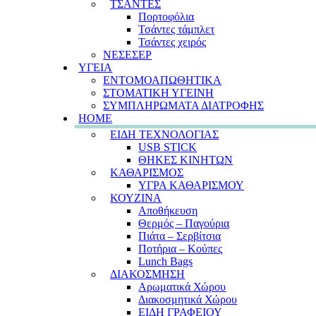
ΤΣΑΝΤΕΣ
Πορτοφόλια
Τσάντες τάμπλετ
Τσάντες χειρός
ΝΕΣΕΣΕΡ
ΥΓΕΙΑ
ΕΝΤΟΜΟΑΠΩΘΗΤΙΚΑ
ΣΤΟΜΑΤΙΚΗ ΥΓΕΙΝΗ
ΣΥΜΠΛΗΡΩΜΑΤΑ ΔΙΑΤΡΟΦΗΣ
HOME
ΕΙΔΗ ΤΕΧΝΟΛΟΓΙΑΣ
USB STICK
ΘΗΚΕΣ ΚΙΝΗΤΩΝ
ΚΑΘΑΡΙΣΜΟΣ
ΥΓΡΑ ΚΑΘΑΡΙΣΜΟΥ
ΚΟΥΖΙΝΑ
Αποθήκευση
Θερμός – Παγούρια
Πιάτα – Σερβίτσια
Ποτήρια – Κούπες
Lunch Bags
ΔΙΑΚΟΣΜΗΣΗ
Αρωματικά Χώρου
Διακοσμητικά Χώρου
ΕΙΔΗ ΓΡΑΦΕΙΟΥ