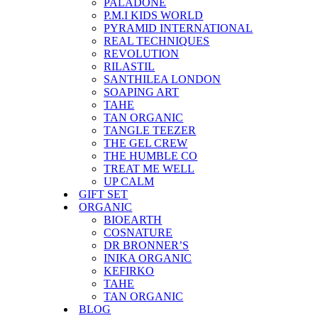
PALADONE
P.M.I KIDS WORLD
PYRAMID INTERNATIONAL
REAL TECHNIQUES
REVOLUTION
RILASTIL
SANTHILEA LONDON
SOAPING ART
TAHE
TAN ORGANIC
TANGLE TEEZER
THE GEL CREW
THE HUMBLE CO
TREAT ME WELL
UP CALM
GIFT SET
ORGANIC
BIOEARTH
COSNATURE
DR BRONNER’S
INIKA ORGANIC
KEFIRKO
TAHE
TAN ORGANIC
BLOG