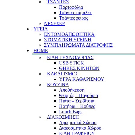
ΤΣΑΝΤΕΣ
Πορτοφόλια
Τσάντες τάμπλετ
Τσάντες χειρός
ΝΕΣΕΣΕΡ
ΥΓΕΙΑ
ΕΝΤΟΜΟΑΠΩΘΗΤΙΚΑ
ΣΤΟΜΑΤΙΚΗ ΥΓΕΙΝΗ
ΣΥΜΠΛΗΡΩΜΑΤΑ ΔΙΑΤΡΟΦΗΣ
HOME
ΕΙΔΗ ΤΕΧΝΟΛΟΓΙΑΣ
USB STICK
ΘΗΚΕΣ ΚΙΝΗΤΩΝ
ΚΑΘΑΡΙΣΜΟΣ
ΥΓΡΑ ΚΑΘΑΡΙΣΜΟΥ
ΚΟΥΖΙΝΑ
Αποθήκευση
Θερμός – Παγούρια
Πιάτα – Σερβίτσια
Ποτήρια – Κούπες
Lunch Bags
ΔΙΑΚΟΣΜΗΣΗ
Αρωματικά Χώρου
Διακοσμητικά Χώρου
ΕΙΔΗ ΓΡΑΦΕΙΟΥ