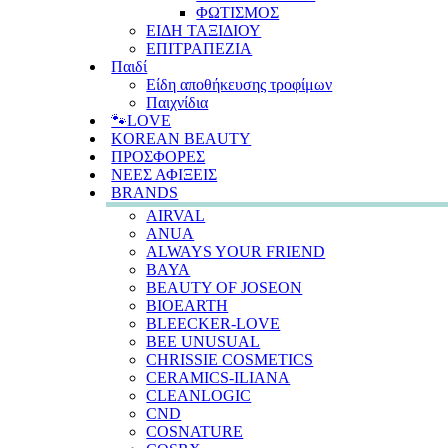
ΦΩΤΙΣΜΟΣ
ΕΙΔΗ ΤΑΞΙΔΙΟΥ
ΕΠΙΤΡΑΠΕΖΙΑ
Παιδί
Είδη αποθήκευσης τροφίμων
Παιχνίδια
🐾LOVE
KOREAN BEAUTY
ΠΡΟΣΦΟΡΕΣ
ΝΕΕΣ ΑΦΙΞΕΙΣ
BRANDS
AIRVAL
ANUA
ALWAYS YOUR FRIEND
BAYA
BEAUTY OF JOSEON
BIOEARTH
BLEECKER-LOVE
BEE UNUSUAL
CHRISSIE COSMETICS
CERAMICS-ILIANA
CLEANLOGIC
CND
COSNATURE