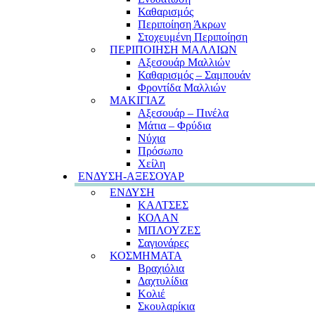
Καθαρισμός
Περιποίηση Άκρων
Στοχευμένη Περιποίηση
ΠΕΡΙΠΟΙΗΣΗ ΜΑΛΛΙΩΝ
Αξεσουάρ Μαλλιών
Καθαρισμός – Σαμπουάν
Φροντίδα Μαλλιών
ΜΑΚΙΓΙΑΖ
Αξεσουάρ – Πινέλα
Μάτια – Φρύδια
Νύχια
Πρόσωπο
Χείλη
ΕΝΔΥΣΗ-ΑΞΕΣΟΥΑΡ
ΕΝΔΥΣΗ
ΚΑΛΤΣΕΣ
ΚΟΛΑΝ
ΜΠΛΟΥΖΕΣ
Σαγιονάρες
ΚΟΣΜΗΜΑΤΑ
Βραχιόλια
Δαχτυλίδια
Κολιέ
Σκουλαρίκια