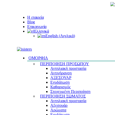
Η εταιρεία
Blog
Επικοινωνία
Ελληνικά
English
(
Αγγλικά
)
ΟΜΟΡΦΙΑ
ΠΕΡΙΠΟΙΗΣΗ ΠΡΟΣΩΠΟΥ
Αντηλιακή προστασία
Αντιγήρανση
ΑΞΕΣΟΥΑΡ
Ενυδάτωση
Καθαρισμός
Στοχευμένη Περιποίηση
ΠΕΡΙΠΟΙΗΣΗ ΣΩΜΑΤΟΣ
Αντηλιακή προστασία
Αξεσουάρ
Αρώματα
Ενυδάτωση