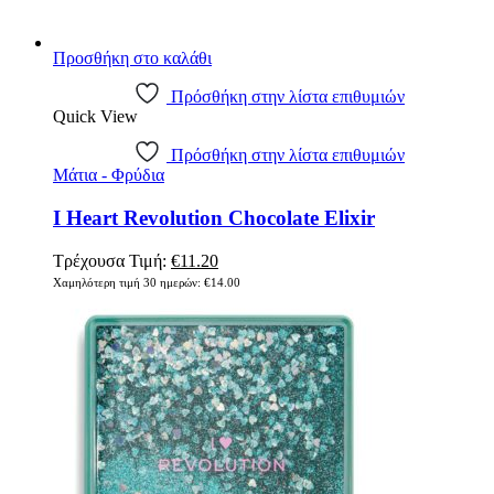
Προσθήκη στο καλάθι
Πρόσθήκη στην λίστα επιθυμιών
Quick View
Πρόσθήκη στην λίστα επιθυμιών
Μάτια - Φρύδια
I Heart Revolution Chocolate Elixir
Original
Η
Τρέχουσα Τιμή:
€
11.20
price
τρέχουσα
Χαμηλότερη τιμή 30 ημερών:
€
14.00
was:
τιμή
€14.00.
είναι:
€11.20.