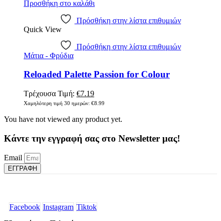
Προσθήκη στο καλάθι
Πρόσθήκη στην λίστα επιθυμιών
Quick View
Πρόσθήκη στην λίστα επιθυμιών
Μάτια - Φρύδια
Reloaded Palette Passion for Colour
Original
Η
Τρέχουσα Τιμή:
€
7.19
price
τρέχουσα
Χαμηλότερη τιμή 30 ημερών:
€
8.99
was:
τιμή
You have not viewed any product yet.
€8.99.
είναι:
€7.19.
Κάντε την εγγραφή σας στο Newsletter μας!
Email
ΕΓΓΡΑΦΗ
Facebook
Instagram
Tiktok