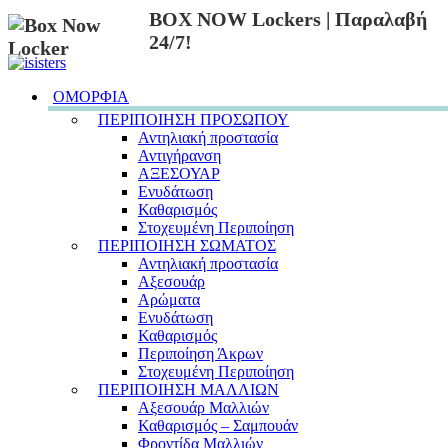
BOX NOW Lockers | Παραλαβή
24/7!
ΟΜΟΡΦΙΑ
ΠΕΡΙΠΟΙΗΣΗ ΠΡΟΣΩΠΟΥ
Αντηλιακή προστασία
Αντιγήρανση
ΑΞΕΣΟΥΑΡ
Ενυδάτωση
Καθαρισμός
Στοχευμένη Περιποίηση
ΠΕΡΙΠΟΙΗΣΗ ΣΩΜΑΤΟΣ
Αντηλιακή προστασία
Αξεσουάρ
Αρώματα
Ενυδάτωση
Καθαρισμός
Περιποίηση Άκρων
Στοχευμένη Περιποίηση
ΠΕΡΙΠΟΙΗΣΗ ΜΑΛΛΙΩΝ
Αξεσουάρ Μαλλιών
Καθαρισμός – Σαμπουάν
Φροντίδα Μαλλιών