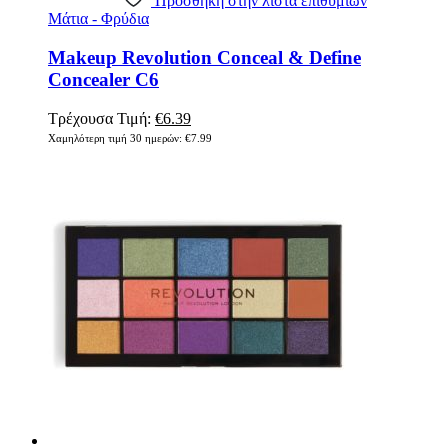
Πρόσθήκη στην λίστα επιθυμιών
Μάτια - Φρύδια
Makeup Revolution Conceal & Define
Concealer C6
Original
Η
Τρέχουσα Τιμή:
€
6.39
price
τρέχουσα
Χαμηλότερη τιμή 30 ημερών:
€
7.99
was:
τιμή
€7.99.
είναι:
€6.39.