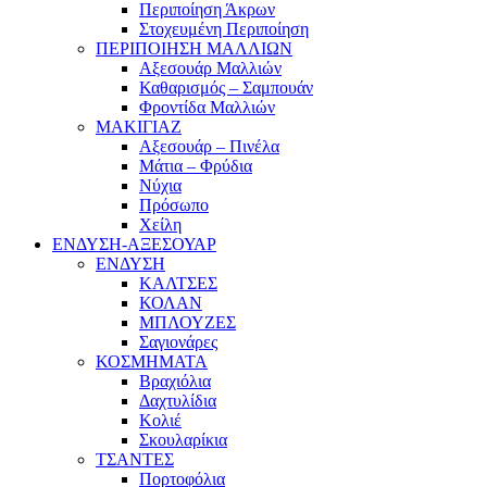
Περιποίηση Άκρων
Στοχευμένη Περιποίηση
ΠΕΡΙΠΟΙΗΣΗ ΜΑΛΛΙΩΝ
Αξεσουάρ Μαλλιών
Καθαρισμός – Σαμπουάν
Φροντίδα Μαλλιών
ΜΑΚΙΓΙΑΖ
Αξεσουάρ – Πινέλα
Μάτια – Φρύδια
Νύχια
Πρόσωπο
Χείλη
ΕΝΔΥΣΗ-ΑΞΕΣΟΥΑΡ
ΕΝΔΥΣΗ
ΚΑΛΤΣΕΣ
ΚΟΛΑΝ
ΜΠΛΟΥΖΕΣ
Σαγιονάρες
ΚΟΣΜΗΜΑΤΑ
Βραχιόλια
Δαχτυλίδια
Κολιέ
Σκουλαρίκια
ΤΣΑΝΤΕΣ
Πορτοφόλια