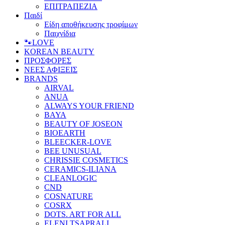
ΕΠΙΤΡΑΠΕΖΙΑ
Παιδί
Είδη αποθήκευσης τροφίμων
Παιχνίδια
🐾LOVE
KOREAN BEAUTY
ΠΡΟΣΦΟΡΕΣ
ΝΕΕΣ ΑΦΙΞΕΙΣ
BRANDS
AIRVAL
ANUA
ALWAYS YOUR FRIEND
BAYA
BEAUTY OF JOSEON
BIOEARTH
BLEECKER-LOVE
BEE UNUSUAL
CHRISSIE COSMETICS
CERAMICS-ILIANA
CLEANLOGIC
CND
COSNATURE
COSRX
DOTS. ART FOR ALL
ELENI TSAPRALI