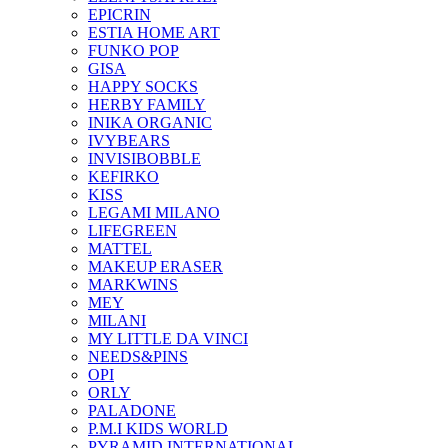
EPICRIN
ESTIA HOME ART
FUNKO POP
GISA
HAPPY SOCKS
HERBY FAMILY
INIKA ORGANIC
IVYBEARS
INVISIBOBBLE
KEFIRKO
KISS
LEGAMI MILANO
LIFEGREEN
MATTEL
MAKEUP ERASER
MARKWINS
MEY
MILANI
MY LITTLE DA VINCI
NEEDS&PINS
OPI
ORLY
PALADONE
P.M.I KIDS WORLD
PYRAMID INTERNATIONAL