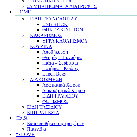
ΣΤΟΜΑΤΙΚΗ ΥΓΕΙΝΗ
ΣΥΜΠΛΗΡΩΜΑΤΑ ΔΙΑΤΡΟΦΗΣ
HOME
ΕΙΔΗ ΤΕΧΝΟΛΟΓΙΑΣ
USB STICK
ΘΗΚΕΣ ΚΙΝΗΤΩΝ
ΚΑΘΑΡΙΣΜΟΣ
ΥΓΡΑ ΚΑΘΑΡΙΣΜΟΥ
ΚΟΥΖΙΝΑ
Αποθήκευση
Θερμός – Παγούρια
Πιάτα – Σερβίτσια
Ποτήρια – Κούπες
Lunch Bags
ΔΙΑΚΟΣΜΗΣΗ
Αρωματικά Χώρου
Διακοσμητικά Χώρου
ΕΙΔΗ ΓΡΑΦΕΙΟΥ
ΦΩΤΙΣΜΟΣ
ΕΙΔΗ ΤΑΞΙΔΙΟΥ
ΕΠΙΤΡΑΠΕΖΙΑ
Παιδί
Είδη αποθήκευσης τροφίμων
Παιχνίδια
🐾LOVE