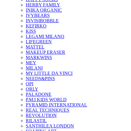
HERBY FAMILY
INIKA ORGANIC
IVYBEARS
INVISIBOBBLE
KEFIRKO
KISS
LEGAMI MILANO
LIFEGREEN
MATTEL
MAKEUP ERASER
MARKWINS
MEY
MILANI
MY LITTLE DA VINCI
NEEDS&PINS
OPI
ORLY
PALADONE
P.M.I KIDS WORLD
PYRAMID INTERNATIONAL
REAL TECHNIQUES
REVOLUTION
RILASTIL
SANTHILEA LONDON