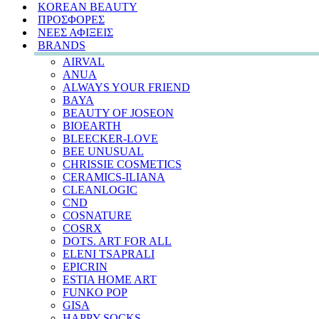
KOREAN BEAUTY
ΠΡΟΣΦΟΡΕΣ
ΝΕΕΣ ΑΦΙΞΕΙΣ
BRANDS
AIRVAL
ANUA
ALWAYS YOUR FRIEND
BAYA
BEAUTY OF JOSEON
BIOEARTH
BLEECKER-LOVE
BEE UNUSUAL
CHRISSIE COSMETICS
CERAMICS-ILIANA
CLEANLOGIC
CND
COSNATURE
COSRX
DOTS. ART FOR ALL
ELENI TSAPRALI
EPICRIN
ESTIA HOME ART
FUNKO POP
GISA
HAPPY SOCKS