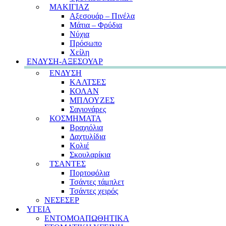
ΜΑΚΙΓΙΑΖ
Αξεσουάρ – Πινέλα
Μάτια – Φρύδια
Νύχια
Πρόσωπο
Χείλη
ΕΝΔΥΣΗ-ΑΞΕΣΟΥΑΡ
ΕΝΔΥΣΗ
ΚΑΛΤΣΕΣ
ΚΟΛΑΝ
ΜΠΛΟΥΖΕΣ
Σαγιονάρες
ΚΟΣΜΗΜΑΤΑ
Βραχιόλια
Δαχτυλίδια
Κολιέ
Σκουλαρίκια
ΤΣΑΝΤΕΣ
Πορτοφόλια
Τσάντες τάμπλετ
Τσάντες χειρός
ΝΕΣΕΣΕΡ
ΥΓΕΙΑ
ΕΝΤΟΜΟΑΠΩΘΗΤΙΚΑ