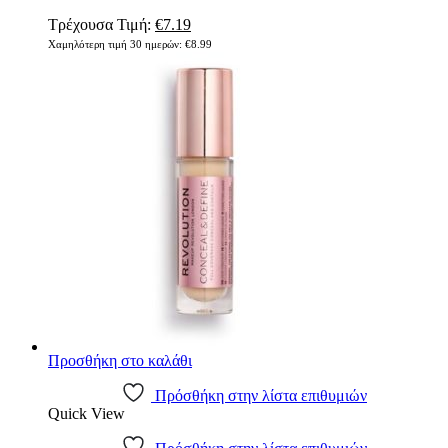
Original
Η
Τρέχουσα Τιμή:
€
7.19
price
τρέχουσα
Χαμηλότερη τιμή 30 ημερών:
€
8.99
was:
τιμή
€8.99.
είναι:
€7.19.
Προσθήκη στο καλάθι
Πρόσθήκη στην λίστα επιθυμιών
Quick View