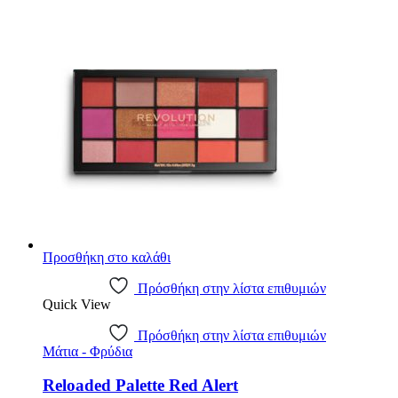
€15.14.
είναι:
€12.11.
Προσθήκη στο καλάθι
Πρόσθήκη στην λίστα επιθυμιών
Quick View
Πρόσθήκη στην λίστα επιθυμιών
Μάτια - Φρύδια
Reloaded Palette Red Alert