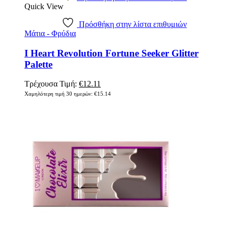
Quick View
Πρόσθήκη στην λίστα επιθυμιών
Μάτια - Φρύδια
I Heart Revolution Fortune Seeker Glitter
Palette
Original
Η
Τρέχουσα Τιμή:
€
12.11
price
τρέχουσα
Χαμηλότερη τιμή 30 ημερών:
€
15.14
was:
τιμή
€15.14.
είναι:
€12.11.