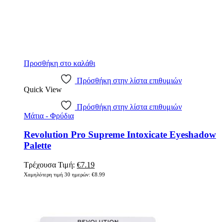
Προσθήκη στο καλάθι
Πρόσθήκη στην λίστα επιθυμιών
Quick View
Πρόσθήκη στην λίστα επιθυμιών
Μάτια - Φρύδια
Revolution Pro Supreme Intoxicate Eyeshadow
Palette
Original
Η
Τρέχουσα Τιμή:
€
7.19
price
τρέχουσα
Χαμηλότερη τιμή 30 ημερών:
€
8.99
was:
τιμή
€8.99.
είναι:
€7.19.