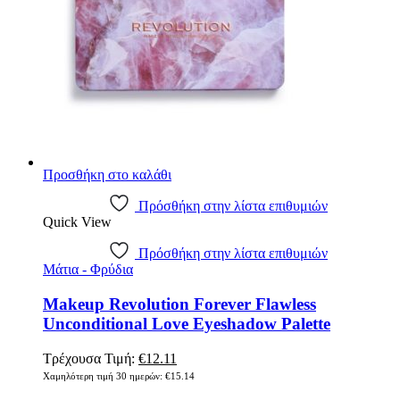
Προσθήκη στο καλάθι
Πρόσθήκη στην λίστα επιθυμιών
Quick View
Πρόσθήκη στην λίστα επιθυμιών
Μάτια - Φρύδια
Makeup Revolution Forever Flawless
Unconditional Love Eyeshadow Palette
Original
Η
Τρέχουσα Τιμή:
€
12.11
price
τρέχουσα
Χαμηλότερη τιμή 30 ημερών:
€
15.14
was:
τιμή