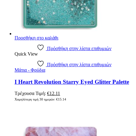
Προσθήκη στο καλάθι
Πρόσθήκη στην λίστα επιθυμιών
Quick View
Πρόσθήκη στην λίστα επιθυμιών
Μάτια - Φρύδια
I Heart Revolution Starry Eyed Glitter Palette
Original
Η
Τρέχουσα Τιμή:
€
12.11
price
τρέχουσα
Χαμηλότερη τιμή 30 ημερών:
€
15.14
was:
τιμή
€15.14.
είναι:
€12.11.