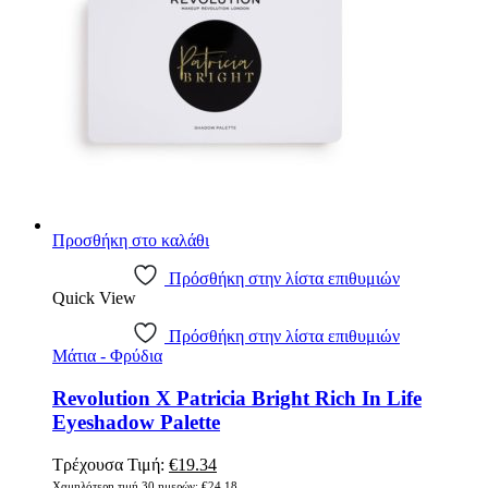
Προσθήκη στο καλάθι
Πρόσθήκη στην λίστα επιθυμιών
Quick View
Πρόσθήκη στην λίστα επιθυμιών
Μάτια - Φρύδια
Revolution X Patricia Bright Rich In Life
Eyeshadow Palette
Original
Η
Τρέχουσα Τιμή:
€
19.34
price
τρέχουσα
Χαμηλότερη τιμή 30 ημερών:
€
24.18