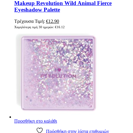
Makeup Revolution Wild Animal Fierce
Eyeshadow Palette
Original
Η
Τρέχουσα Τιμή:
€
12.90
price
τρέχουσα
Χαμηλότερη τιμή 30 ημερών:
€
16.12
was:
τιμή
€16.12.
είναι:
€12.90.
Προσθήκη στο καλάθι
Πρόσθήκη στην λίστα επιθυμιών