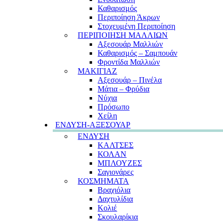
Καθαρισμός
Περιποίηση Άκρων
Στοχευμένη Περιποίηση
ΠΕΡΙΠΟΙΗΣΗ ΜΑΛΛΙΩΝ
Αξεσουάρ Μαλλιών
Καθαρισμός – Σαμπουάν
Φροντίδα Μαλλιών
ΜΑΚΙΓΙΑΖ
Αξεσουάρ – Πινέλα
Μάτια – Φρύδια
Νύχια
Πρόσωπο
Χείλη
ΕΝΔΥΣΗ-ΑΞΕΣΟΥΑΡ
ΕΝΔΥΣΗ
ΚΑΛΤΣΕΣ
ΚΟΛΑΝ
ΜΠΛΟΥΖΕΣ
Σαγιονάρες
ΚΟΣΜΗΜΑΤΑ
Βραχιόλια
Δαχτυλίδια
Κολιέ
Σκουλαρίκια