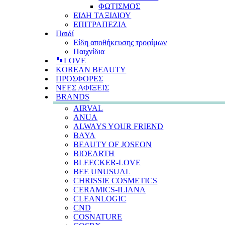
ΦΩΤΙΣΜΟΣ
ΕΙΔΗ ΤΑΞΙΔΙΟΥ
ΕΠΙΤΡΑΠΕΖΙΑ
Παιδί
Είδη αποθήκευσης τροφίμων
Παιχνίδια
🐾LOVE
KOREAN BEAUTY
ΠΡΟΣΦΟΡΕΣ
ΝΕΕΣ ΑΦΙΞΕΙΣ
BRANDS
AIRVAL
ANUA
ALWAYS YOUR FRIEND
BAYA
BEAUTY OF JOSEON
BIOEARTH
BLEECKER-LOVE
BEE UNUSUAL
CHRISSIE COSMETICS
CERAMICS-ILIANA
CLEANLOGIC
CND
COSNATURE