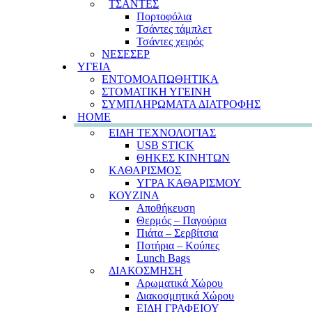
ΤΣΑΝΤΕΣ
Πορτοφόλια
Τσάντες τάμπλετ
Τσάντες χειρός
ΝΕΣΕΣΕΡ
ΥΓΕΙΑ
ΕΝΤΟΜΟΑΠΩΘΗΤΙΚΑ
ΣΤΟΜΑΤΙΚΗ ΥΓΕΙΝΗ
ΣΥΜΠΛΗΡΩΜΑΤΑ ΔΙΑΤΡΟΦΗΣ
HOME
ΕΙΔΗ ΤΕΧΝΟΛΟΓΙΑΣ
USB STICK
ΘΗΚΕΣ ΚΙΝΗΤΩΝ
ΚΑΘΑΡΙΣΜΟΣ
ΥΓΡΑ ΚΑΘΑΡΙΣΜΟΥ
ΚΟΥΖΙΝΑ
Αποθήκευση
Θερμός – Παγούρια
Πιάτα – Σερβίτσια
Ποτήρια – Κούπες
Lunch Bags
ΔΙΑΚΟΣΜΗΣΗ
Αρωματικά Χώρου
Διακοσμητικά Χώρου
ΕΙΔΗ ΓΡΑΦΕΙΟΥ