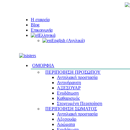
Η εταιρεία
Blog
Επικοινωνία
Ελληνικά
English
(
Αγγλικά
)
ΟΜΟΡΦΙΑ
ΠΕΡΙΠΟΙΗΣΗ ΠΡΟΣΩΠΟΥ
Αντηλιακή προστασία
Αντιγήρανση
ΑΞΕΣΟΥΑΡ
Ενυδάτωση
Καθαρισμός
Στοχευμένη Περιποίηση
ΠΕΡΙΠΟΙΗΣΗ ΣΩΜΑΤΟΣ
Αντηλιακή προστασία
Αξεσουάρ
Αρώματα
Ενυδάτωση