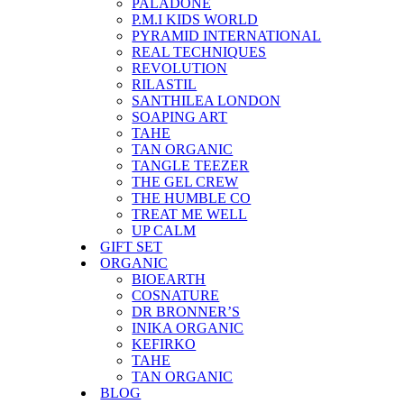
PALADONE
P.M.I KIDS WORLD
PYRAMID INTERNATIONAL
REAL TECHNIQUES
REVOLUTION
RILASTIL
SANTHILEA LONDON
SOAPING ART
TAHE
TAN ORGANIC
TANGLE TEEZER
THE GEL CREW
THE HUMBLE CO
TREAT ME WELL
UP CALM
GIFT SET
ORGANIC
BIOEARTH
COSNATURE
DR BRONNER’S
INIKA ORGANIC
KEFIRKO
TAHE
TAN ORGANIC
BLOG