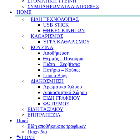
ΣΤΟΜΑΤΙΚΗ ΥΓΕΙΝΗ
ΣΥΜΠΛΗΡΩΜΑΤΑ ΔΙΑΤΡΟΦΗΣ
HOME
ΕΙΔΗ ΤΕΧΝΟΛΟΓΙΑΣ
USB STICK
ΘΗΚΕΣ ΚΙΝΗΤΩΝ
ΚΑΘΑΡΙΣΜΟΣ
ΥΓΡΑ ΚΑΘΑΡΙΣΜΟΥ
ΚΟΥΖΙΝΑ
Αποθήκευση
Θερμός – Παγούρια
Πιάτα – Σερβίτσια
Ποτήρια – Κούπες
Lunch Bags
ΔΙΑΚΟΣΜΗΣΗ
Αρωματικά Χώρου
Διακοσμητικά Χώρου
ΕΙΔΗ ΓΡΑΦΕΙΟΥ
ΦΩΤΙΣΜΟΣ
ΕΙΔΗ ΤΑΞΙΔΙΟΥ
ΕΠΙΤΡΑΠΕΖΙΑ
Παιδί
Είδη αποθήκευσης τροφίμων
Παιχνίδια
🐾LOVE