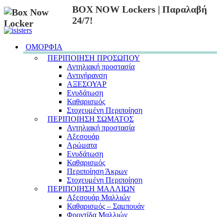
BOX NOW Lockers | Παραλαβή
24/7!
ΟΜΟΡΦΙΑ
ΠΕΡΙΠΟΙΗΣΗ ΠΡΟΣΩΠΟΥ
Αντηλιακή προστασία
Αντιγήρανση
ΑΞΕΣΟΥΑΡ
Ενυδάτωση
Καθαρισμός
Στοχευμένη Περιποίηση
ΠΕΡΙΠΟΙΗΣΗ ΣΩΜΑΤΟΣ
Αντηλιακή προστασία
Αξεσουάρ
Αρώματα
Ενυδάτωση
Καθαρισμός
Περιποίηση Άκρων
Στοχευμένη Περιποίηση
ΠΕΡΙΠΟΙΗΣΗ ΜΑΛΛΙΩΝ
Αξεσουάρ Μαλλιών
Καθαρισμός – Σαμπουάν
Φροντίδα Μαλλιών