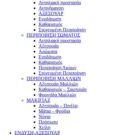
Αντηλιακή προστασία
Αντιγήρανση
ΑΞΕΣΟΥΑΡ
Ενυδάτωση
Καθαρισμός
Στοχευμένη Περιποίηση
ΠΕΡΙΠΟΙΗΣΗ ΣΩΜΑΤΟΣ
Αντηλιακή προστασία
Αξεσουάρ
Αρώματα
Ενυδάτωση
Καθαρισμός
Περιποίηση Άκρων
Στοχευμένη Περιποίηση
ΠΕΡΙΠΟΙΗΣΗ ΜΑΛΛΙΩΝ
Αξεσουάρ Μαλλιών
Καθαρισμός – Σαμπουάν
Φροντίδα Μαλλιών
ΜΑΚΙΓΙΑΖ
Αξεσουάρ – Πινέλα
Μάτια – Φρύδια
Νύχια
Πρόσωπο
Χείλη
ΕΝΔΥΣΗ-ΑΞΕΣΟΥΑΡ