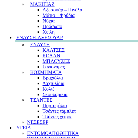
ΜΑΚΙΓΙΑΖ
Αξεσουάρ – Πινέλα
Μάτια – Φρύδια
Νύχια
Πρόσωπο
Χείλη
ΕΝΔΥΣΗ-ΑΞΕΣΟΥΑΡ
ΕΝΔΥΣΗ
ΚΑΛΤΣΕΣ
ΚΟΛΑΝ
ΜΠΛΟΥΖΕΣ
Σαγιονάρες
ΚΟΣΜΗΜΑΤΑ
Βραχιόλια
Δαχτυλίδια
Κολιέ
Σκουλαρίκια
ΤΣΑΝΤΕΣ
Πορτοφόλια
Τσάντες τάμπλετ
Τσάντες χειρός
ΝΕΣΕΣΕΡ
ΥΓΕΙΑ
ΕΝΤΟΜΟΑΠΩΘΗΤΙΚΑ