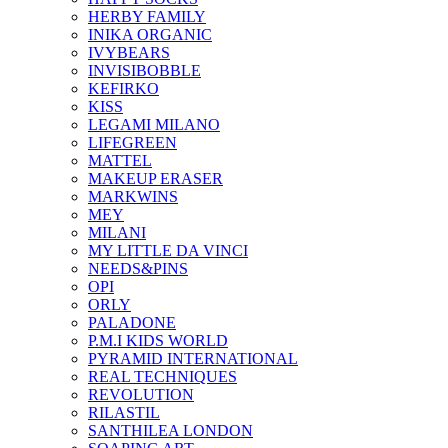
HERBY FAMILY
INIKA ORGANIC
IVYBEARS
INVISIBOBBLE
KEFIRKO
KISS
LEGAMI MILANO
LIFEGREEN
MATTEL
MAKEUP ERASER
MARKWINS
MEY
MILANI
MY LITTLE DA VINCI
NEEDS&PINS
OPI
ORLY
PALADONE
P.M.I KIDS WORLD
PYRAMID INTERNATIONAL
REAL TECHNIQUES
REVOLUTION
RILASTIL
SANTHILEA LONDON