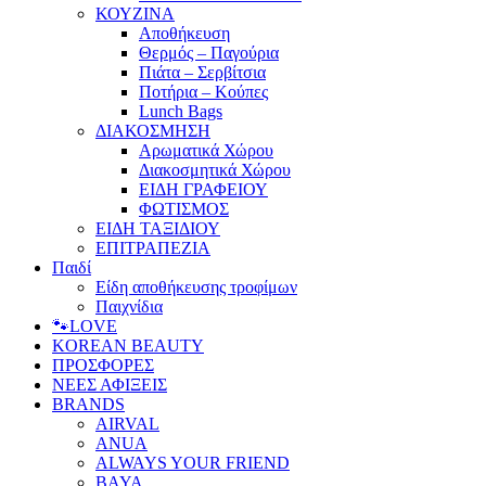
ΚΟΥΖΙΝΑ
Αποθήκευση
Θερμός – Παγούρια
Πιάτα – Σερβίτσια
Ποτήρια – Κούπες
Lunch Bags
ΔΙΑΚΟΣΜΗΣΗ
Αρωματικά Χώρου
Διακοσμητικά Χώρου
ΕΙΔΗ ΓΡΑΦΕΙΟΥ
ΦΩΤΙΣΜΟΣ
ΕΙΔΗ ΤΑΞΙΔΙΟΥ
ΕΠΙΤΡΑΠΕΖΙΑ
Παιδί
Είδη αποθήκευσης τροφίμων
Παιχνίδια
🐾LOVE
KOREAN BEAUTY
ΠΡΟΣΦΟΡΕΣ
ΝΕΕΣ ΑΦΙΞΕΙΣ
BRANDS
AIRVAL
ANUA
ALWAYS YOUR FRIEND
BAYA