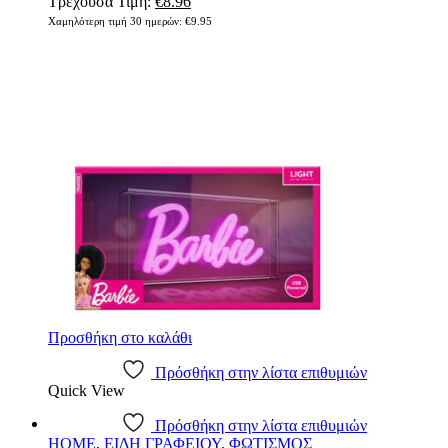
Τρέχουσα Τιμή:
€
8.96
Χαμηλότερη τιμή 30 ημερών:
€
9.95
Προσθήκη στο καλάθι
Πρόσθήκη στην λίστα επιθυμιών
Quick View
Πρόσθήκη στην λίστα επιθυμιών
HOME
,
ΕΙΔΗ ΓΡΑΦΕΙΟΥ
,
ΦΩΤΙΣΜΟΣ