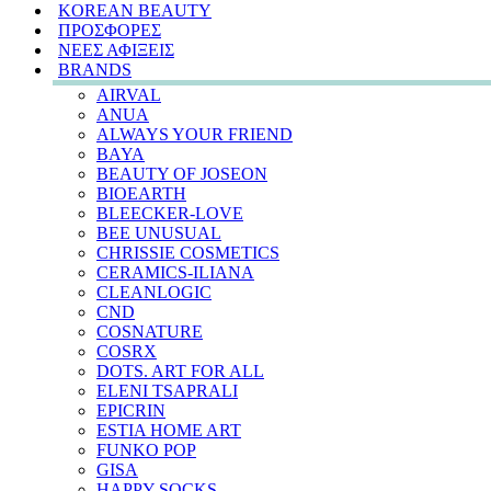
KOREAN BEAUTY
ΠΡΟΣΦΟΡΕΣ
ΝΕΕΣ ΑΦΙΞΕΙΣ
BRANDS
AIRVAL
ANUA
ALWAYS YOUR FRIEND
BAYA
BEAUTY OF JOSEON
BIOEARTH
BLEECKER-LOVE
BEE UNUSUAL
CHRISSIE COSMETICS
CERAMICS-ILIANA
CLEANLOGIC
CND
COSNATURE
COSRX
DOTS. ART FOR ALL
ELENI TSAPRALI
EPICRIN
ESTIA HOME ART
FUNKO POP
GISA
HAPPY SOCKS