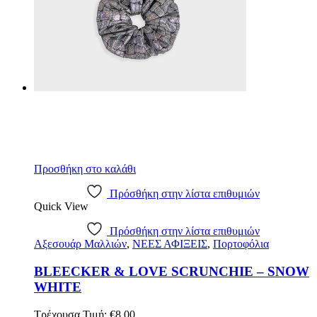
Προσθήκη στο καλάθι
Πρόσθήκη στην λίστα επιθυμιών
Quick View
Πρόσθήκη στην λίστα επιθυμιών
Αξεσουάρ Μαλλιών
,
ΝΕΕΣ ΑΦΙΞΕΙΣ
,
Πορτοφόλια
BLEECKER & LOVE SCRUNCHIE – SNOW
WHITE
Τρέχουσα Τιμή:
€
8.00