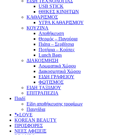
ΕΙΔΗ ΤΕΧΝΟΛΟΓΙΑΣ
USB STICK
ΘΗΚΕΣ ΚΙΝΗΤΩΝ
ΚΑΘΑΡΙΣΜΟΣ
ΥΓΡΑ ΚΑΘΑΡΙΣΜΟΥ
ΚΟΥΖΙΝΑ
Αποθήκευση
Θερμός – Παγούρια
Πιάτα – Σερβίτσια
Ποτήρια – Κούπες
Lunch Bags
ΔΙΑΚΟΣΜΗΣΗ
Αρωματικά Χώρου
Διακοσμητικά Χώρου
ΕΙΔΗ ΓΡΑΦΕΙΟΥ
ΦΩΤΙΣΜΟΣ
ΕΙΔΗ ΤΑΞΙΔΙΟΥ
ΕΠΙΤΡΑΠΕΖΙΑ
Παιδί
Είδη αποθήκευσης τροφίμων
Παιχνίδια
🐾LOVE
KOREAN BEAUTY
ΠΡΟΣΦΟΡΕΣ
ΝΕΕΣ ΑΦΙΞΕΙΣ