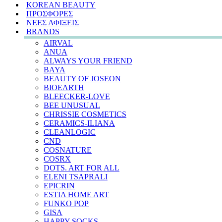
KOREAN BEAUTY
ΠΡΟΣΦΟΡΕΣ
ΝΕΕΣ ΑΦΙΞΕΙΣ
BRANDS
AIRVAL
ANUA
ALWAYS YOUR FRIEND
BAYA
BEAUTY OF JOSEON
BIOEARTH
BLEECKER-LOVE
BEE UNUSUAL
CHRISSIE COSMETICS
CERAMICS-ILIANA
CLEANLOGIC
CND
COSNATURE
COSRX
DOTS. ART FOR ALL
ELENI TSAPRALI
EPICRIN
ESTIA HOME ART
FUNKO POP
GISA
HAPPY SOCKS