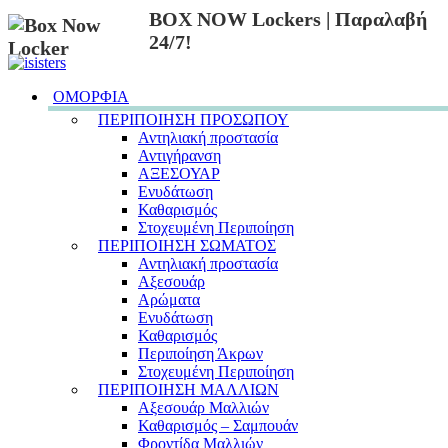
BOX NOW Lockers | Παραλαβή
24/7!
ΟΜΟΡΦΙΑ
ΠΕΡΙΠΟΙΗΣΗ ΠΡΟΣΩΠΟΥ
Αντηλιακή προστασία
Αντιγήρανση
ΑΞΕΣΟΥΑΡ
Ενυδάτωση
Καθαρισμός
Στοχευμένη Περιποίηση
ΠΕΡΙΠΟΙΗΣΗ ΣΩΜΑΤΟΣ
Αντηλιακή προστασία
Αξεσουάρ
Αρώματα
Ενυδάτωση
Καθαρισμός
Περιποίηση Άκρων
Στοχευμένη Περιποίηση
ΠΕΡΙΠΟΙΗΣΗ ΜΑΛΛΙΩΝ
Αξεσουάρ Μαλλιών
Καθαρισμός – Σαμπουάν
Φροντίδα Μαλλιών