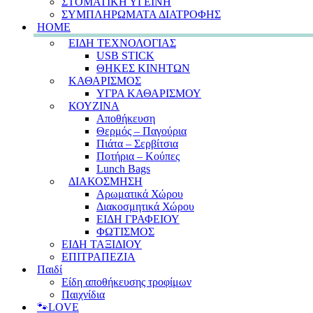
ΣΤΟΜΑΤΙΚΗ ΥΓΕΙΝΗ
ΣΥΜΠΛΗΡΩΜΑΤΑ ΔΙΑΤΡΟΦΗΣ
HOME
ΕΙΔΗ ΤΕΧΝΟΛΟΓΙΑΣ
USB STICK
ΘΗΚΕΣ ΚΙΝΗΤΩΝ
ΚΑΘΑΡΙΣΜΟΣ
ΥΓΡΑ ΚΑΘΑΡΙΣΜΟΥ
ΚΟΥΖΙΝΑ
Αποθήκευση
Θερμός – Παγούρια
Πιάτα – Σερβίτσια
Ποτήρια – Κούπες
Lunch Bags
ΔΙΑΚΟΣΜΗΣΗ
Αρωματικά Χώρου
Διακοσμητικά Χώρου
ΕΙΔΗ ΓΡΑΦΕΙΟΥ
ΦΩΤΙΣΜΟΣ
ΕΙΔΗ ΤΑΞΙΔΙΟΥ
ΕΠΙΤΡΑΠΕΖΙΑ
Παιδί
Είδη αποθήκευσης τροφίμων
Παιχνίδια
🐾LOVE