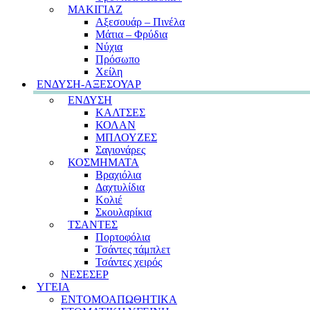
ΜΑΚΙΓΙΑΖ
Αξεσουάρ – Πινέλα
Μάτια – Φρύδια
Νύχια
Πρόσωπο
Χείλη
ΕΝΔΥΣΗ-ΑΞΕΣΟΥΑΡ
ΕΝΔΥΣΗ
ΚΑΛΤΣΕΣ
ΚΟΛΑΝ
ΜΠΛΟΥΖΕΣ
Σαγιονάρες
ΚΟΣΜΗΜΑΤΑ
Βραχιόλια
Δαχτυλίδια
Κολιέ
Σκουλαρίκια
ΤΣΑΝΤΕΣ
Πορτοφόλια
Τσάντες τάμπλετ
Τσάντες χειρός
ΝΕΣΕΣΕΡ
ΥΓΕΙΑ
ΕΝΤΟΜΟΑΠΩΘΗΤΙΚΑ