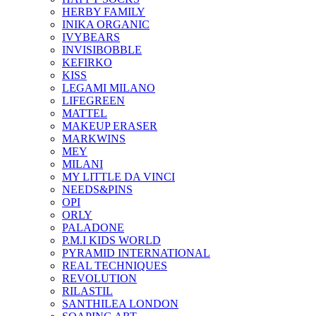
HERBY FAMILY
INIKA ORGANIC
IVYBEARS
INVISIBOBBLE
KEFIRKO
KISS
LEGAMI MILANO
LIFEGREEN
MATTEL
MAKEUP ERASER
MARKWINS
MEY
MILANI
MY LITTLE DA VINCI
NEEDS&PINS
OPI
ORLY
PALADONE
P.M.I KIDS WORLD
PYRAMID INTERNATIONAL
REAL TECHNIQUES
REVOLUTION
RILASTIL
SANTHILEA LONDON