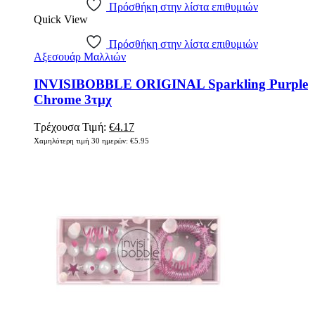
Πρόσθήκη στην λίστα επιθυμιών
Quick View
Πρόσθήκη στην λίστα επιθυμιών
Αξεσουάρ Μαλλιών
INVISIBOBBLE ORIGINAL Sparkling Purple
Chrome 3τμχ
Τρέχουσα Τιμή:
€
4.17
Χαμηλότερη τιμή 30 ημερών:
€
5.95