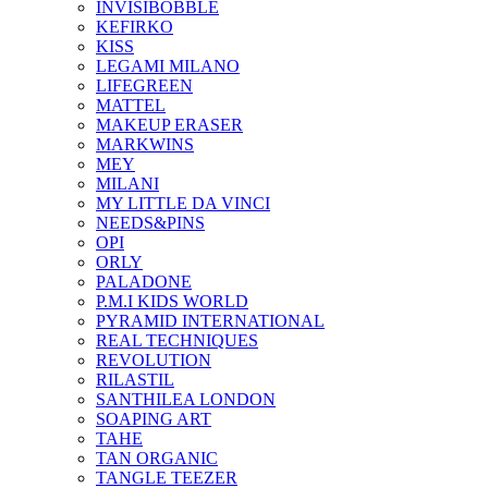
INVISIBOBBLE
KEFIRKO
KISS
LEGAMI MILANO
LIFEGREEN
MATTEL
MAKEUP ERASER
MARKWINS
MEY
MILANI
MY LITTLE DA VINCI
NEEDS&PINS
OPI
ORLY
PALADONE
P.M.I KIDS WORLD
PYRAMID INTERNATIONAL
REAL TECHNIQUES
REVOLUTION
RILASTIL
SANTHILEA LONDON
SOAPING ART
TAHE
TAN ORGANIC
TANGLE TEEZER