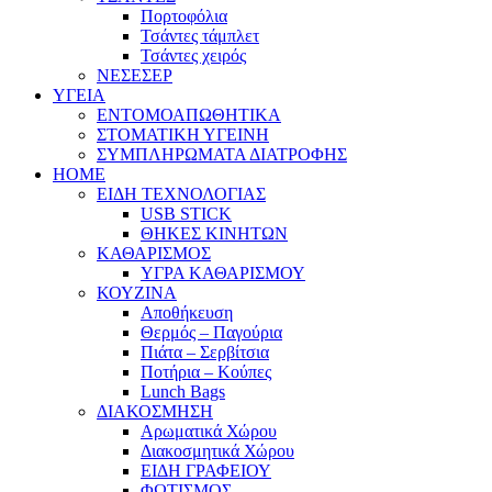
Πορτοφόλια
Τσάντες τάμπλετ
Τσάντες χειρός
ΝΕΣΕΣΕΡ
ΥΓΕΙΑ
ΕΝΤΟΜΟΑΠΩΘΗΤΙΚΑ
ΣΤΟΜΑΤΙΚΗ ΥΓΕΙΝΗ
ΣΥΜΠΛΗΡΩΜΑΤΑ ΔΙΑΤΡΟΦΗΣ
HOME
ΕΙΔΗ ΤΕΧΝΟΛΟΓΙΑΣ
USB STICK
ΘΗΚΕΣ ΚΙΝΗΤΩΝ
ΚΑΘΑΡΙΣΜΟΣ
ΥΓΡΑ ΚΑΘΑΡΙΣΜΟΥ
ΚΟΥΖΙΝΑ
Αποθήκευση
Θερμός – Παγούρια
Πιάτα – Σερβίτσια
Ποτήρια – Κούπες
Lunch Bags
ΔΙΑΚΟΣΜΗΣΗ
Αρωματικά Χώρου
Διακοσμητικά Χώρου
ΕΙΔΗ ΓΡΑΦΕΙΟΥ
ΦΩΤΙΣΜΟΣ