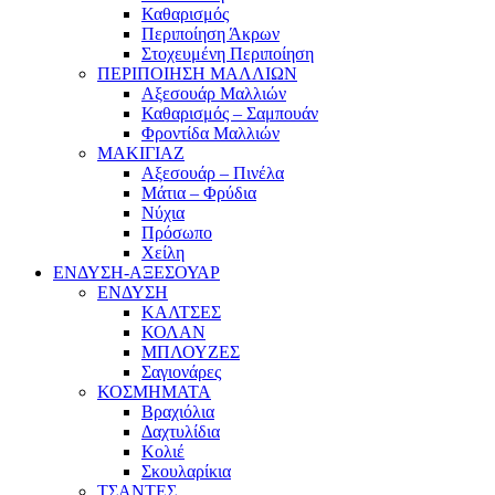
Καθαρισμός
Περιποίηση Άκρων
Στοχευμένη Περιποίηση
ΠΕΡΙΠΟΙΗΣΗ ΜΑΛΛΙΩΝ
Αξεσουάρ Μαλλιών
Καθαρισμός – Σαμπουάν
Φροντίδα Μαλλιών
ΜΑΚΙΓΙΑΖ
Αξεσουάρ – Πινέλα
Μάτια – Φρύδια
Νύχια
Πρόσωπο
Χείλη
ΕΝΔΥΣΗ-ΑΞΕΣΟΥΑΡ
ΕΝΔΥΣΗ
ΚΑΛΤΣΕΣ
ΚΟΛΑΝ
ΜΠΛΟΥΖΕΣ
Σαγιονάρες
ΚΟΣΜΗΜΑΤΑ
Βραχιόλια
Δαχτυλίδια
Κολιέ
Σκουλαρίκια
ΤΣΑΝΤΕΣ