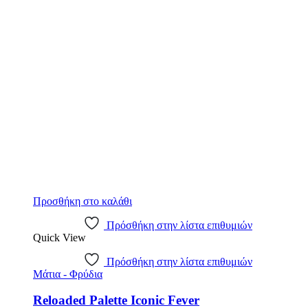
€8.99.
είναι:
€7.19.
Προσθήκη στο καλάθι
Πρόσθήκη στην λίστα επιθυμιών
Quick View
Πρόσθήκη στην λίστα επιθυμιών
Μάτια - Φρύδια
Reloaded Palette Iconic Fever