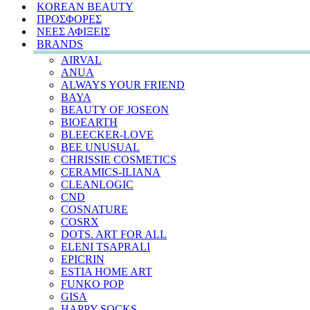
KOREAN BEAUTY
ΠΡΟΣΦΟΡΕΣ
ΝΕΕΣ ΑΦΙΞΕΙΣ
BRANDS
AIRVAL
ANUA
ALWAYS YOUR FRIEND
BAYA
BEAUTY OF JOSEON
BIOEARTH
BLEECKER-LOVE
BEE UNUSUAL
CHRISSIE COSMETICS
CERAMICS-ILIANA
CLEANLOGIC
CND
COSNATURE
COSRX
DOTS. ART FOR ALL
ELENI TSAPRALI
EPICRIN
ESTIA HOME ART
FUNKO POP
GISA
HAPPY SOCKS