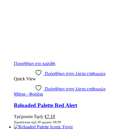
Προσθήκη στο καλάθι
Πρόσθήκη στην λίστα επιθυμιών
Quick View
Πρόσθήκη στην λίστα επιθυμιών
Μάτια - Φρύδια
Reloaded Palette Red Alert
Original
Η
Τρέχουσα Τιμή:
€
7.19
price
τρέχουσα
Χαμηλότερη τιμή 30 ημερών:
€
8.99
was:
τιμή