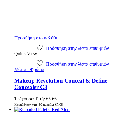
Προσθήκη στο καλάθι
Πρόσθήκη στην λίστα επιθυμιών
Quick View
Πρόσθήκη στην λίστα επιθυμιών
Μάτια - Φρύδια
Makeup Revolution Conceal & Define
Concealer C3
Original
Η
Τρέχουσα Τιμή:
€
5.66
price
τρέχουσα
Χαμηλότερη τιμή 30 ημερών:
€
7.08
was:
τιμή
€7.08.
είναι:
€5.66.