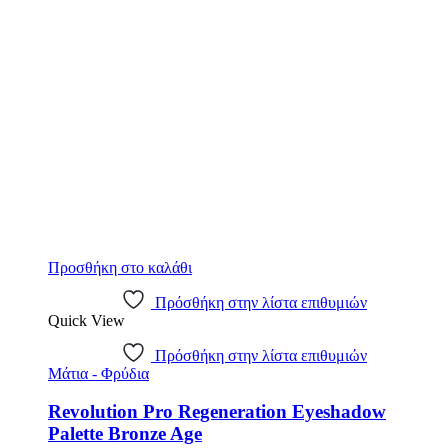
€7.19.
Προσθήκη στο καλάθι
Πρόσθήκη στην λίστα επιθυμιών
Quick View
Πρόσθήκη στην λίστα επιθυμιών
Μάτια - Φρύδια
Revolution Pro Regeneration Eyeshadow
Palette Bronze Age