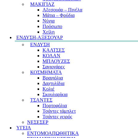
ΜΑΚΙΓΙΑΖ
Αξεσουάρ – Πινέλα
Μάτια – Φρύδια
Νύχια
Πρόσωπο
Χείλη
ΕΝΔΥΣΗ-ΑΞΕΣΟΥΑΡ
ΕΝΔΥΣΗ
ΚΑΛΤΣΕΣ
ΚΟΛΑΝ
ΜΠΛΟΥΖΕΣ
Σαγιονάρες
ΚΟΣΜΗΜΑΤΑ
Βραχιόλια
Δαχτυλίδια
Κολιέ
Σκουλαρίκια
ΤΣΑΝΤΕΣ
Πορτοφόλια
Τσάντες τάμπλετ
Τσάντες χειρός
ΝΕΣΕΣΕΡ
ΥΓΕΙΑ
ΕΝΤΟΜΟΑΠΩΘΗΤΙΚΑ