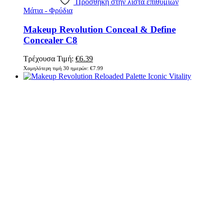
Πρόσθήκη στην λίστα επιθυμιών
Μάτια - Φρύδια
Makeup Revolution Conceal & Define
Concealer C8
Original
Η
Τρέχουσα Τιμή:
€
6.39
price
τρέχουσα
Χαμηλότερη τιμή 30 ημερών:
€
7.99
was:
τιμή
€7.99.
είναι:
€6.39.