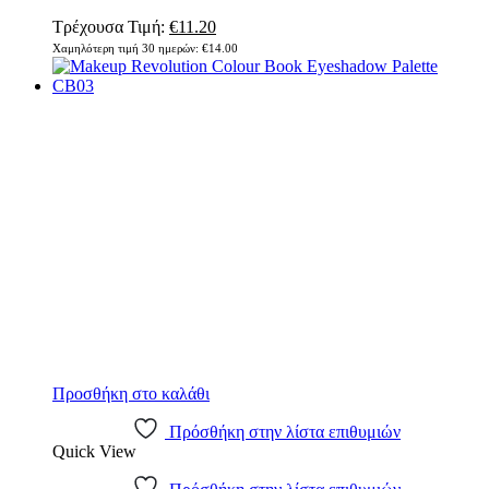
Original
Η
Τρέχουσα Τιμή:
€
11.20
price
τρέχουσα
Χαμηλότερη τιμή 30 ημερών:
€
14.00
was:
τιμή
€14.00.
είναι:
€11.20.
Προσθήκη στο καλάθι
Πρόσθήκη στην λίστα επιθυμιών
Quick View