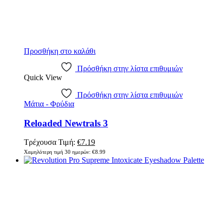
Προσθήκη στο καλάθι
Πρόσθήκη στην λίστα επιθυμιών
Quick View
Πρόσθήκη στην λίστα επιθυμιών
Μάτια - Φρύδια
Reloaded Newtrals 3
Original
Η
Τρέχουσα Τιμή:
€
7.19
price
τρέχουσα
Χαμηλότερη τιμή 30 ημερών:
€
8.99
was:
τιμή
€8.99.
είναι:
€7.19.