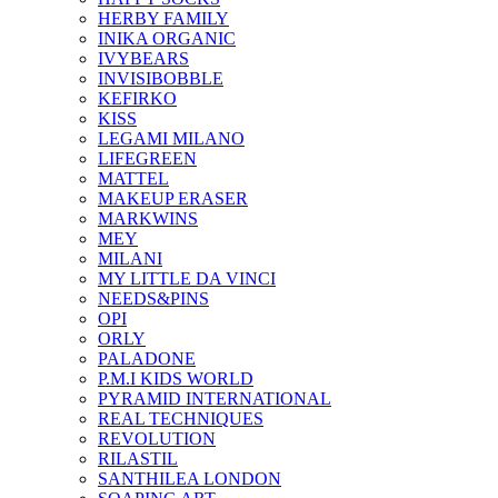
HERBY FAMILY
INIKA ORGANIC
IVYBEARS
INVISIBOBBLE
KEFIRKO
KISS
LEGAMI MILANO
LIFEGREEN
MATTEL
MAKEUP ERASER
MARKWINS
MEY
MILANI
MY LITTLE DA VINCI
NEEDS&PINS
OPI
ORLY
PALADONE
P.M.I KIDS WORLD
PYRAMID INTERNATIONAL
REAL TECHNIQUES
REVOLUTION
RILASTIL
SANTHILEA LONDON