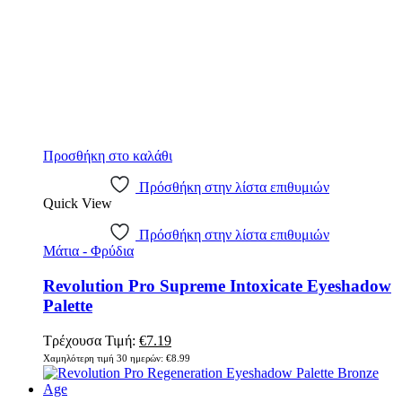
Προσθήκη στο καλάθι
Πρόσθήκη στην λίστα επιθυμιών
Quick View
Πρόσθήκη στην λίστα επιθυμιών
Μάτια - Φρύδια
Revolution Pro Supreme Intoxicate Eyeshadow
Palette
Original
Η
Τρέχουσα Τιμή:
€
7.19
price
τρέχουσα
Χαμηλότερη τιμή 30 ημερών:
€
8.99
was:
τιμή
€8.99.
είναι: