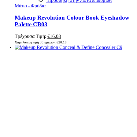
Πρόσθήκη στην λίστα επιθυμιών
Μάτια - Φρύδια
Makeup Revolution Colour Book Eyeshadow
Palette CB03
Original
Η
Τρέχουσα Τιμή:
€
16.08
price
τρέχουσα
Χαμηλότερη τιμή 30 ημερών:
€
20.10
was:
τιμή
€20.10.
είναι:
€16.08.