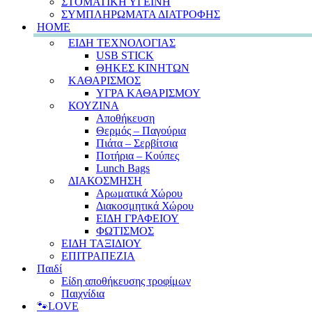
ΣΤΟΜΑΤΙΚΗ ΥΓΕΙΝΗ
ΣΥΜΠΛΗΡΩΜΑΤΑ ΔΙΑΤΡΟΦΗΣ
HOME
ΕΙΔΗ ΤΕΧΝΟΛΟΓΙΑΣ
USB STICK
ΘΗΚΕΣ ΚΙΝΗΤΩΝ
ΚΑΘΑΡΙΣΜΟΣ
ΥΓΡΑ ΚΑΘΑΡΙΣΜΟΥ
ΚΟΥΖΙΝΑ
Αποθήκευση
Θερμός – Παγούρια
Πιάτα – Σερβίτσια
Ποτήρια – Κούπες
Lunch Bags
ΔΙΑΚΟΣΜΗΣΗ
Αρωματικά Χώρου
Διακοσμητικά Χώρου
ΕΙΔΗ ΓΡΑΦΕΙΟΥ
ΦΩΤΙΣΜΟΣ
ΕΙΔΗ ΤΑΞΙΔΙΟΥ
ΕΠΙΤΡΑΠΕΖΙΑ
Παιδί
Είδη αποθήκευσης τροφίμων
Παιχνίδια
🐾LOVE