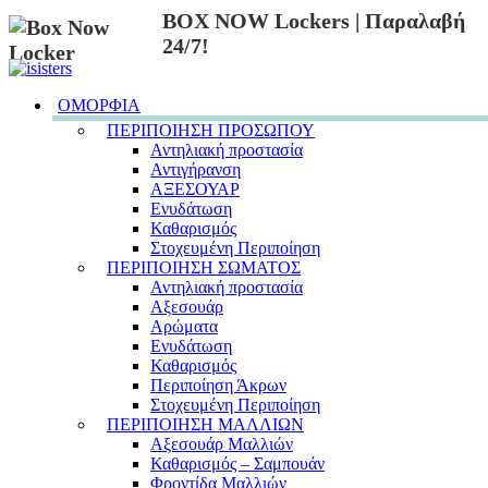
BOX NOW Lockers | Παραλαβή
24/7!
ΟΜΟΡΦΙΑ
ΠΕΡΙΠΟΙΗΣΗ ΠΡΟΣΩΠΟΥ
Αντηλιακή προστασία
Αντιγήρανση
ΑΞΕΣΟΥΑΡ
Ενυδάτωση
Καθαρισμός
Στοχευμένη Περιποίηση
ΠΕΡΙΠΟΙΗΣΗ ΣΩΜΑΤΟΣ
Αντηλιακή προστασία
Αξεσουάρ
Αρώματα
Ενυδάτωση
Καθαρισμός
Περιποίηση Άκρων
Στοχευμένη Περιποίηση
ΠΕΡΙΠΟΙΗΣΗ ΜΑΛΛΙΩΝ
Αξεσουάρ Μαλλιών
Καθαρισμός – Σαμπουάν
Φροντίδα Μαλλιών