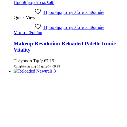
Προσθήκη στο καλάθι
Πρόσθήκη στην λίστα επιθυμιών
Quick View
Πρόσθήκη στην λίστα επιθυμιών
Μάτια - Φρύδια
Makeup Revolution Reloaded Palette Iconic
Vitality
Original
Η
Τρέχουσα Τιμή:
€
7.19
price
τρέχουσα
Χαμηλότερη τιμή 30 ημερών:
€
8.99
was:
τιμή
€8.99.
είναι:
€7.19.