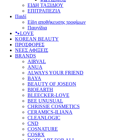
ΕΙΔΗ ΤΑΞΙΔΙΟΥ
ΕΠΙΤΡΑΠΕΖΙΑ
Παιδί
Είδη αποθήκευσης τροφίμων
Παιχνίδια
🐾LOVE
KOREAN BEAUTY
ΠΡΟΣΦΟΡΕΣ
ΝΕΕΣ ΑΦΙΞΕΙΣ
BRANDS
AIRVAL
ANUA
ALWAYS YOUR FRIEND
BAYA
BEAUTY OF JOSEON
BIOEARTH
BLEECKER-LOVE
BEE UNUSUAL
CHRISSIE COSMETICS
CERAMICS-ILIANA
CLEANLOGIC
CND
COSNATURE
COSRX