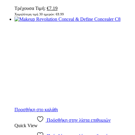
Original
Η
Τρέχουσα Τιμή:
€
7.19
price
τρέχουσα
Χαμηλότερη τιμή 30 ημερών:
€
8.99
was:
τιμή
€8.99.
είναι:
€7.19.
Προσθήκη στο καλάθι
Πρόσθήκη στην λίστα επιθυμιών
Quick View