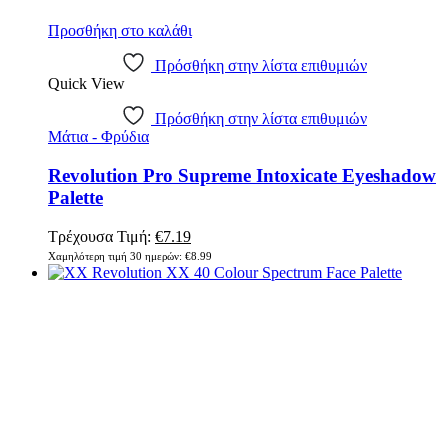
Προσθήκη στο καλάθι
Πρόσθήκη στην λίστα επιθυμιών
Quick View
Πρόσθήκη στην λίστα επιθυμιών
Μάτια - Φρύδια
Revolution Pro Supreme Intoxicate Eyeshadow
Palette
Original
Η
Τρέχουσα Τιμή:
€
7.19
price
τρέχουσα
Χαμηλότερη τιμή 30 ημερών:
€
8.99
was:
τιμή
€8.99.
είναι:
€7.19.