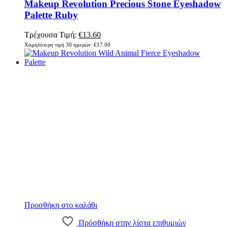
Makeup Revolution Precious Stone Eyeshadow
Palette Ruby
Original
Η
Τρέχουσα Τιμή:
€
13.60
price
τρέχουσα
Χαμηλότερη τιμή 30 ημερών:
€
17.00
was:
τιμή
€17.00.
είναι:
€13.60.
Προσθήκη στο καλάθι
Πρόσθήκη στην λίστα επιθυμιών