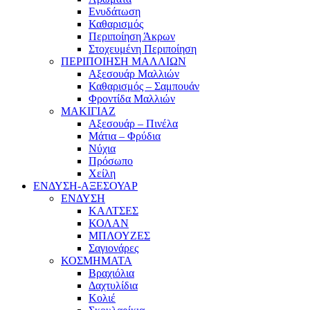
Ενυδάτωση
Καθαρισμός
Περιποίηση Άκρων
Στοχευμένη Περιποίηση
ΠΕΡΙΠΟΙΗΣΗ ΜΑΛΛΙΩΝ
Αξεσουάρ Μαλλιών
Καθαρισμός – Σαμπουάν
Φροντίδα Μαλλιών
ΜΑΚΙΓΙΑΖ
Αξεσουάρ – Πινέλα
Μάτια – Φρύδια
Νύχια
Πρόσωπο
Χείλη
ΕΝΔΥΣΗ-ΑΞΕΣΟΥΑΡ
ΕΝΔΥΣΗ
ΚΑΛΤΣΕΣ
ΚΟΛΑΝ
ΜΠΛΟΥΖΕΣ
Σαγιονάρες
ΚΟΣΜΗΜΑΤΑ
Βραχιόλια
Δαχτυλίδια
Κολιέ