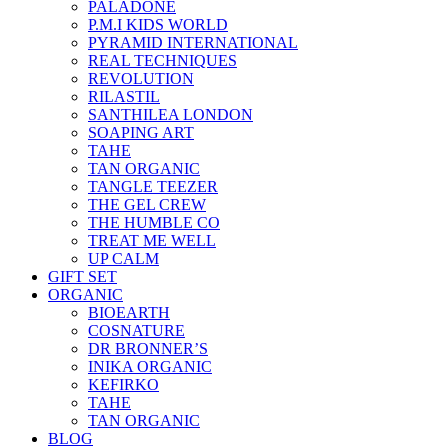
PALADONE
P.M.I KIDS WORLD
PYRAMID INTERNATIONAL
REAL TECHNIQUES
REVOLUTION
RILASTIL
SANTHILEA LONDON
SOAPING ART
TAHE
TAN ORGANIC
TANGLE TEEZER
THE GEL CREW
THE HUMBLE CO
TREAT ME WELL
UP CALM
GIFT SET
ORGANIC
BIOEARTH
COSNATURE
DR BRONNER’S
INIKA ORGANIC
KEFIRKO
TAHE
TAN ORGANIC
BLOG