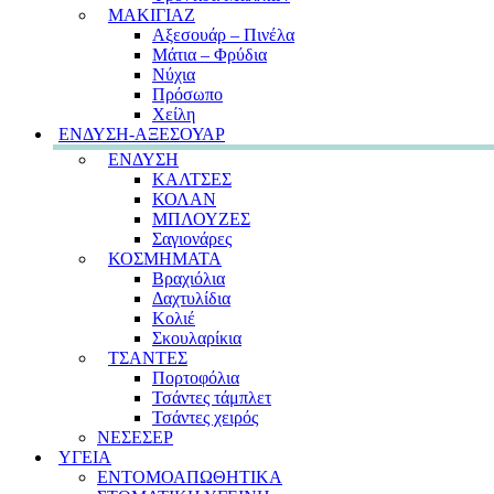
ΜΑΚΙΓΙΑΖ
Αξεσουάρ – Πινέλα
Μάτια – Φρύδια
Νύχια
Πρόσωπο
Χείλη
ΕΝΔΥΣΗ-ΑΞΕΣΟΥΑΡ
ΕΝΔΥΣΗ
ΚΑΛΤΣΕΣ
ΚΟΛΑΝ
ΜΠΛΟΥΖΕΣ
Σαγιονάρες
ΚΟΣΜΗΜΑΤΑ
Βραχιόλια
Δαχτυλίδια
Κολιέ
Σκουλαρίκια
ΤΣΑΝΤΕΣ
Πορτοφόλια
Τσάντες τάμπλετ
Τσάντες χειρός
ΝΕΣΕΣΕΡ
ΥΓΕΙΑ
ΕΝΤΟΜΟΑΠΩΘΗΤΙΚΑ