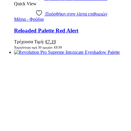
Quick View
Πρόσθήκη στην λίστα επιθυμιών
Μάτια - Φρύδια
Reloaded Palette Red Alert
Original
Η
Τρέχουσα Τιμή:
€
7.19
price
τρέχουσα
Χαμηλότερη τιμή 30 ημερών:
€
8.99
was:
τιμή
€8.99.
είναι:
€7.19.