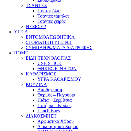
Σκουλαρίκια
ΤΣΑΝΤΕΣ
Πορτοφόλια
Τσάντες τάμπλετ
Τσάντες χειρός
ΝΕΣΕΣΕΡ
ΥΓΕΙΑ
ΕΝΤΟΜΟΑΠΩΘΗΤΙΚΑ
ΣΤΟΜΑΤΙΚΗ ΥΓΕΙΝΗ
ΣΥΜΠΛΗΡΩΜΑΤΑ ΔΙΑΤΡΟΦΗΣ
HOME
ΕΙΔΗ ΤΕΧΝΟΛΟΓΙΑΣ
USB STICK
ΘΗΚΕΣ ΚΙΝΗΤΩΝ
ΚΑΘΑΡΙΣΜΟΣ
ΥΓΡΑ ΚΑΘΑΡΙΣΜΟΥ
ΚΟΥΖΙΝΑ
Αποθήκευση
Θερμός – Παγούρια
Πιάτα – Σερβίτσια
Ποτήρια – Κούπες
Lunch Bags
ΔΙΑΚΟΣΜΗΣΗ
Αρωματικά Χώρου
Διακοσμητικά Χώρου