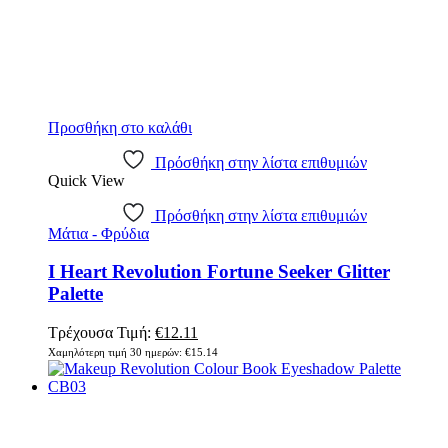
Προσθήκη στο καλάθι
Πρόσθήκη στην λίστα επιθυμιών
Quick View
Πρόσθήκη στην λίστα επιθυμιών
Μάτια - Φρύδια
I Heart Revolution Fortune Seeker Glitter
Palette
Original
Η
Τρέχουσα Τιμή:
€
12.11
price
τρέχουσα
Χαμηλότερη τιμή 30 ημερών:
€
15.14
was:
τιμή
€15.14.
είναι:
€12.11.