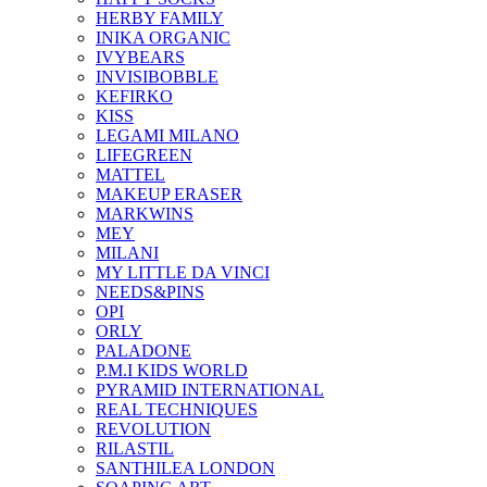
HERBY FAMILY
INIKA ORGANIC
IVYBEARS
INVISIBOBBLE
KEFIRKO
KISS
LEGAMI MILANO
LIFEGREEN
MATTEL
MAKEUP ERASER
MARKWINS
MEY
MILANI
MY LITTLE DA VINCI
NEEDS&PINS
OPI
ORLY
PALADONE
P.M.I KIDS WORLD
PYRAMID INTERNATIONAL
REAL TECHNIQUES
REVOLUTION
RILASTIL
SANTHILEA LONDON