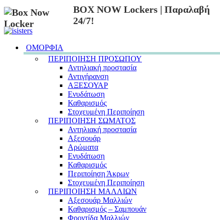
BOX NOW Lockers | Παραλαβή
24/7!
ΟΜΟΡΦΙΑ
ΠΕΡΙΠΟΙΗΣΗ ΠΡΟΣΩΠΟΥ
Αντηλιακή προστασία
Αντιγήρανση
ΑΞΕΣΟΥΑΡ
Ενυδάτωση
Καθαρισμός
Στοχευμένη Περιποίηση
ΠΕΡΙΠΟΙΗΣΗ ΣΩΜΑΤΟΣ
Αντηλιακή προστασία
Αξεσουάρ
Αρώματα
Ενυδάτωση
Καθαρισμός
Περιποίηση Άκρων
Στοχευμένη Περιποίηση
ΠΕΡΙΠΟΙΗΣΗ ΜΑΛΛΙΩΝ
Αξεσουάρ Μαλλιών
Καθαρισμός – Σαμπουάν
Φροντίδα Μαλλιών