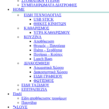
ΣΤΟΜΑΤΙΚΗ ΥΓΕΙΝΗ
ΣΥΜΠΛΗΡΩΜΑΤΑ ΔΙΑΤΡΟΦΗΣ
HOME
ΕΙΔΗ ΤΕΧΝΟΛΟΓΙΑΣ
USB STICK
ΘΗΚΕΣ ΚΙΝΗΤΩΝ
ΚΑΘΑΡΙΣΜΟΣ
ΥΓΡΑ ΚΑΘΑΡΙΣΜΟΥ
ΚΟΥΖΙΝΑ
Αποθήκευση
Θερμός – Παγούρια
Πιάτα – Σερβίτσια
Ποτήρια – Κούπες
Lunch Bags
ΔΙΑΚΟΣΜΗΣΗ
Αρωματικά Χώρου
Διακοσμητικά Χώρου
ΕΙΔΗ ΓΡΑΦΕΙΟΥ
ΦΩΤΙΣΜΟΣ
ΕΙΔΗ ΤΑΞΙΔΙΟΥ
ΕΠΙΤΡΑΠΕΖΙΑ
Παιδί
Είδη αποθήκευσης τροφίμων
Παιχνίδια
🐾LOVE