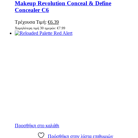
Makeup Revolution Conceal & Define
Concealer C6
Original
Η
Τρέχουσα Τιμή:
€
6.39
price
τρέχουσα
Χαμηλότερη τιμή 30 ημερών:
€
7.99
was:
τιμή
€7.99.
είναι:
€6.39.
Προσθήκη στο καλάθι
Πρόσθήκη στην λίστα επιθυμιών