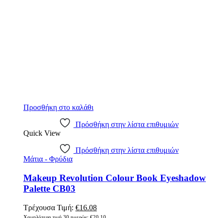
Προσθήκη στο καλάθι
Πρόσθήκη στην λίστα επιθυμιών
Quick View
Πρόσθήκη στην λίστα επιθυμιών
Μάτια - Φρύδια
Makeup Revolution Colour Book Eyeshadow
Palette CB03
Original
Η
Τρέχουσα Τιμή:
€
16.08
price
τρέχουσα
Χαμηλότερη τιμή 30 ημερών:
€
20.10