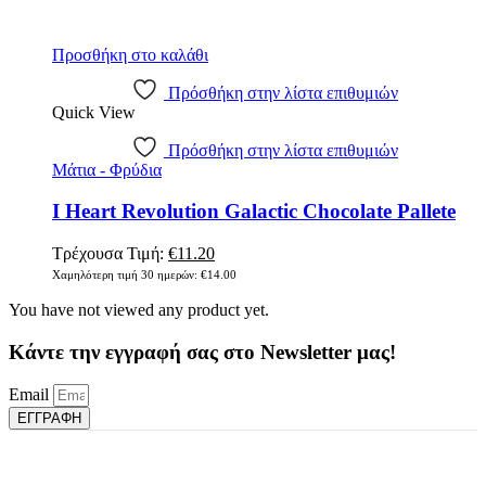
Προσθήκη στο καλάθι
Πρόσθήκη στην λίστα επιθυμιών
Quick View
Πρόσθήκη στην λίστα επιθυμιών
Μάτια - Φρύδια
I Heart Revolution Galactic Chocolate Pallete
Original
Η
Τρέχουσα Τιμή:
€
11.20
price
τρέχουσα
Χαμηλότερη τιμή 30 ημερών:
€
14.00
was:
τιμή
You have not viewed any product yet.
€14.00.
είναι:
€11.20.
Κάντε την εγγραφή σας στο Newsletter μας!
Email
ΕΓΓΡΑΦΗ