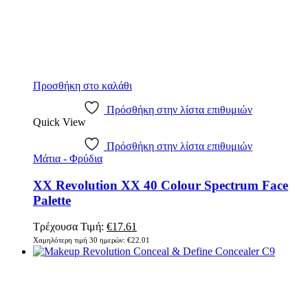
Προσθήκη στο καλάθι
Πρόσθήκη στην λίστα επιθυμιών
Quick View
Πρόσθήκη στην λίστα επιθυμιών
Μάτια - Φρύδια
XX Revolution XX 40 Colour Spectrum Face
Palette
Original
Η
Τρέχουσα Τιμή:
€
17.61
price
τρέχουσα
Χαμηλότερη τιμή 30 ημερών:
€
22.01
was:
τιμή
€22.01.
είναι:
€17.61.