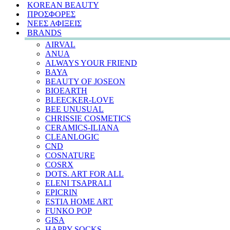
KOREAN BEAUTY
ΠΡΟΣΦΟΡΕΣ
ΝΕΕΣ ΑΦΙΞΕΙΣ
BRANDS
AIRVAL
ANUA
ALWAYS YOUR FRIEND
BAYA
BEAUTY OF JOSEON
BIOEARTH
BLEECKER-LOVE
BEE UNUSUAL
CHRISSIE COSMETICS
CERAMICS-ILIANA
CLEANLOGIC
CND
COSNATURE
COSRX
DOTS. ART FOR ALL
ELENI TSAPRALI
EPICRIN
ESTIA HOME ART
FUNKO POP
GISA
HAPPY SOCKS