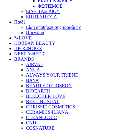
ΕΙΔΗ ΓΡΑΦΕΙΟΥ
ΦΩΤΙΣΜΟΣ
ΕΙΔΗ ΤΑΞΙΔΙΟΥ
ΕΠΙΤΡΑΠΕΖΙΑ
Παιδί
Είδη αποθήκευσης τροφίμων
Παιχνίδια
🐾LOVE
KOREAN BEAUTY
ΠΡΟΣΦΟΡΕΣ
ΝΕΕΣ ΑΦΙΞΕΙΣ
BRANDS
AIRVAL
ANUA
ALWAYS YOUR FRIEND
BAYA
BEAUTY OF JOSEON
BIOEARTH
BLEECKER-LOVE
BEE UNUSUAL
CHRISSIE COSMETICS
CERAMICS-ILIANA
CLEANLOGIC
CND
COSNATURE