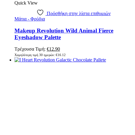
Quick View
Πρόσθήκη στην λίστα επιθυμιών
Μάτια - Φρύδια
Makeup Revolution Wild Animal Fierce
Eyeshadow Palette
Original
Η
Τρέχουσα Τιμή:
€
12.90
price
τρέχουσα
Χαμηλότερη τιμή 30 ημερών:
€
16.12
was:
τιμή
€16.12.
είναι:
€12.90.