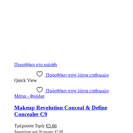
Προσθήκη στο καλάθι
Πρόσθήκη στην λίστα επιθυμιών
Quick View
Πρόσθήκη στην λίστα επιθυμιών
Μάτια - Φρύδια
Makeup Revolution Conceal & Define
Concealer C9
Original
Η
Τρέχουσα Τιμή:
€
5.66
price
τρέχουσα
Χαμηλότερη τιμή 30 ημερών:
€
7.08