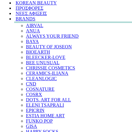
KOREAN BEAUTY
ΠΡΟΣΦΟΡΕΣ
ΝΕΕΣ ΑΦΙΞΕΙΣ
BRANDS
AIRVAL
ANUA
ALWAYS YOUR FRIEND
BAYA
BEAUTY OF JOSEON
BIOEARTH
BLEECKER-LOVE
BEE UNUSUAL
CHRISSIE COSMETICS
CERAMICS-ILIANA
CLEANLOGIC
CND
COSNATURE
COSRX
DOTS. ART FOR ALL
ELENI TSAPRALI
EPICRIN
ESTIA HOME ART
FUNKO POP
GISA
HAPPY SOCKS