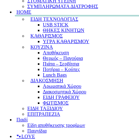
ΣΤΟΜΑΤΙΚΗ ΥΓΕΙΝΗ
ΣΥΜΠΛΗΡΩΜΑΤΑ ΔΙΑΤΡΟΦΗΣ
HOME
ΕΙΔΗ ΤΕΧΝΟΛΟΓΙΑΣ
USB STICK
ΘΗΚΕΣ ΚΙΝΗΤΩΝ
ΚΑΘΑΡΙΣΜΟΣ
ΥΓΡΑ ΚΑΘΑΡΙΣΜΟΥ
ΚΟΥΖΙΝΑ
Αποθήκευση
Θερμός – Παγούρια
Πιάτα – Σερβίτσια
Ποτήρια – Κούπες
Lunch Bags
ΔΙΑΚΟΣΜΗΣΗ
Αρωματικά Χώρου
Διακοσμητικά Χώρου
ΕΙΔΗ ΓΡΑΦΕΙΟΥ
ΦΩΤΙΣΜΟΣ
ΕΙΔΗ ΤΑΞΙΔΙΟΥ
ΕΠΙΤΡΑΠΕΖΙΑ
Παιδί
Είδη αποθήκευσης τροφίμων
Παιχνίδια
🐾LOVE