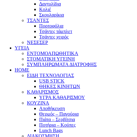
Δαχτυλίδια
Κολιέ
Σκουλαρίκια
ΤΣΑΝΤΕΣ
Πορτοφόλια
Τσάντες τάμπλετ
Τσάντες χειρός
ΝΕΣΕΣΕΡ
ΥΓΕΙΑ
ΕΝΤΟΜΟΑΠΩΘΗΤΙΚΑ
ΣΤΟΜΑΤΙΚΗ ΥΓΕΙΝΗ
ΣΥΜΠΛΗΡΩΜΑΤΑ ΔΙΑΤΡΟΦΗΣ
HOME
ΕΙΔΗ ΤΕΧΝΟΛΟΓΙΑΣ
USB STICK
ΘΗΚΕΣ ΚΙΝΗΤΩΝ
ΚΑΘΑΡΙΣΜΟΣ
ΥΓΡΑ ΚΑΘΑΡΙΣΜΟΥ
ΚΟΥΖΙΝΑ
Αποθήκευση
Θερμός – Παγούρια
Πιάτα – Σερβίτσια
Ποτήρια – Κούπες
Lunch Bags
ΔΙΑΚΟΣΜΗΣΗ