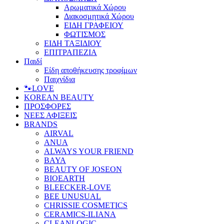
Αρωματικά Χώρου
Διακοσμητικά Χώρου
ΕΙΔΗ ΓΡΑΦΕΙΟΥ
ΦΩΤΙΣΜΟΣ
ΕΙΔΗ ΤΑΞΙΔΙΟΥ
ΕΠΙΤΡΑΠΕΖΙΑ
Παιδί
Είδη αποθήκευσης τροφίμων
Παιχνίδια
🐾LOVE
KOREAN BEAUTY
ΠΡΟΣΦΟΡΕΣ
ΝΕΕΣ ΑΦΙΞΕΙΣ
BRANDS
AIRVAL
ANUA
ALWAYS YOUR FRIEND
BAYA
BEAUTY OF JOSEON
BIOEARTH
BLEECKER-LOVE
BEE UNUSUAL
CHRISSIE COSMETICS
CERAMICS-ILIANA
CLEANLOGIC