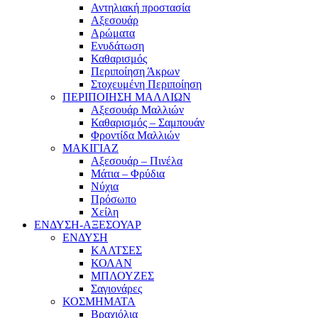
Αντηλιακή προστασία
Αξεσουάρ
Αρώματα
Ενυδάτωση
Καθαρισμός
Περιποίηση Άκρων
Στοχευμένη Περιποίηση
ΠΕΡΙΠΟΙΗΣΗ ΜΑΛΛΙΩΝ
Αξεσουάρ Μαλλιών
Καθαρισμός – Σαμπουάν
Φροντίδα Μαλλιών
ΜΑΚΙΓΙΑΖ
Αξεσουάρ – Πινέλα
Μάτια – Φρύδια
Νύχια
Πρόσωπο
Χείλη
ΕΝΔΥΣΗ-ΑΞΕΣΟΥΑΡ
ΕΝΔΥΣΗ
ΚΑΛΤΣΕΣ
ΚΟΛΑΝ
ΜΠΛΟΥΖΕΣ
Σαγιονάρες
ΚΟΣΜΗΜΑΤΑ
Βραχιόλια