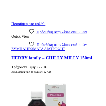
Προσθήκη στο καλάθι
Πρόσθήκη στην λίστα επιθυμιών
Quick View
Πρόσθήκη στην λίστα επιθυμιών
ΣΥΜΠΛΗΡΩΜΑΤΑ ΔΙΑΤΡΟΦΗΣ
HERBY family – CHILLY MILLY 150ml
Τρέχουσα Τιμή:
€
27.16
Χαμηλότερη τιμή 30 ημερών:
€
27.16