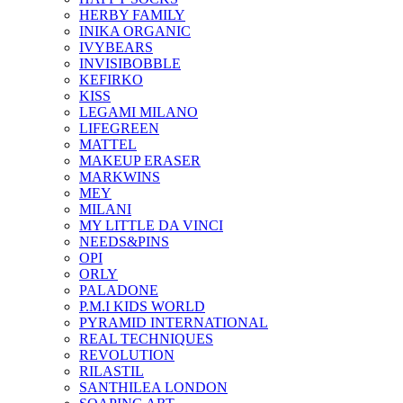
HERBY FAMILY
INIKA ORGANIC
IVYBEARS
INVISIBOBBLE
KEFIRKO
KISS
LEGAMI MILANO
LIFEGREEN
MATTEL
MAKEUP ERASER
MARKWINS
MEY
MILANI
MY LITTLE DA VINCI
NEEDS&PINS
OPI
ORLY
PALADONE
P.M.I KIDS WORLD
PYRAMID INTERNATIONAL
REAL TECHNIQUES
REVOLUTION
RILASTIL
SANTHILEA LONDON