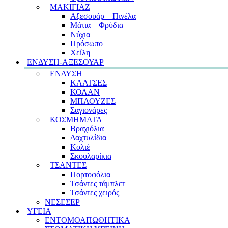
ΜΑΚΙΓΙΑΖ
Αξεσουάρ – Πινέλα
Μάτια – Φρύδια
Νύχια
Πρόσωπο
Χείλη
ΕΝΔΥΣΗ-ΑΞΕΣΟΥΑΡ
ΕΝΔΥΣΗ
ΚΑΛΤΣΕΣ
ΚΟΛΑΝ
ΜΠΛΟΥΖΕΣ
Σαγιονάρες
ΚΟΣΜΗΜΑΤΑ
Βραχιόλια
Δαχτυλίδια
Κολιέ
Σκουλαρίκια
ΤΣΑΝΤΕΣ
Πορτοφόλια
Τσάντες τάμπλετ
Τσάντες χειρός
ΝΕΣΕΣΕΡ
ΥΓΕΙΑ
ΕΝΤΟΜΟΑΠΩΘΗΤΙΚΑ