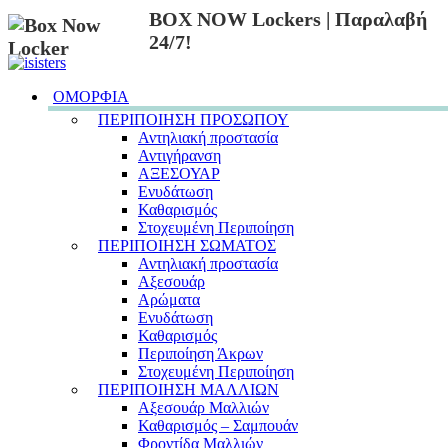
BOX NOW Lockers | Παραλαβή
24/7!
ΟΜΟΡΦΙΑ
ΠΕΡΙΠΟΙΗΣΗ ΠΡΟΣΩΠΟΥ
Αντηλιακή προστασία
Αντιγήρανση
ΑΞΕΣΟΥΑΡ
Ενυδάτωση
Καθαρισμός
Στοχευμένη Περιποίηση
ΠΕΡΙΠΟΙΗΣΗ ΣΩΜΑΤΟΣ
Αντηλιακή προστασία
Αξεσουάρ
Αρώματα
Ενυδάτωση
Καθαρισμός
Περιποίηση Άκρων
Στοχευμένη Περιποίηση
ΠΕΡΙΠΟΙΗΣΗ ΜΑΛΛΙΩΝ
Αξεσουάρ Μαλλιών
Καθαρισμός – Σαμπουάν
Φροντίδα Μαλλιών