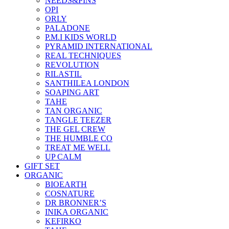
NEEDS&PINS
OPI
ORLY
PALADONE
P.M.I KIDS WORLD
PYRAMID INTERNATIONAL
REAL TECHNIQUES
REVOLUTION
RILASTIL
SANTHILEA LONDON
SOAPING ART
TAHE
TAN ORGANIC
TANGLE TEEZER
THE GEL CREW
THE HUMBLE CO
TREAT ME WELL
UP CALM
GIFT SET
ORGANIC
BIOEARTH
COSNATURE
DR BRONNER’S
INIKA ORGANIC
KEFIRKO