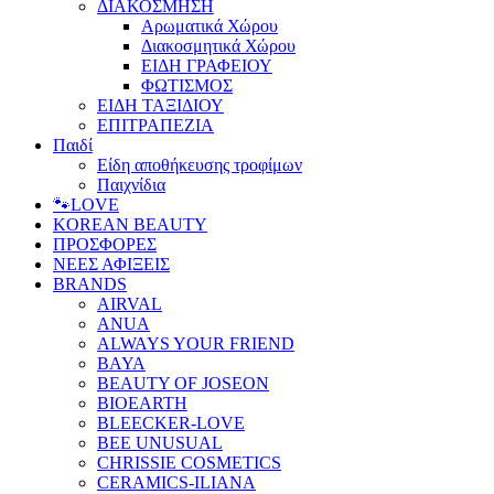
ΔΙΑΚΟΣΜΗΣΗ
Αρωματικά Χώρου
Διακοσμητικά Χώρου
ΕΙΔΗ ΓΡΑΦΕΙΟΥ
ΦΩΤΙΣΜΟΣ
ΕΙΔΗ ΤΑΞΙΔΙΟΥ
ΕΠΙΤΡΑΠΕΖΙΑ
Παιδί
Είδη αποθήκευσης τροφίμων
Παιχνίδια
🐾LOVE
KOREAN BEAUTY
ΠΡΟΣΦΟΡΕΣ
ΝΕΕΣ ΑΦΙΞΕΙΣ
BRANDS
AIRVAL
ANUA
ALWAYS YOUR FRIEND
BAYA
BEAUTY OF JOSEON
BIOEARTH
BLEECKER-LOVE
BEE UNUSUAL
CHRISSIE COSMETICS
CERAMICS-ILIANA