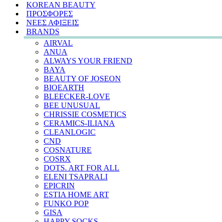
KOREAN BEAUTY
ΠΡΟΣΦΟΡΕΣ
ΝΕΕΣ ΑΦΙΞΕΙΣ
BRANDS
AIRVAL
ANUA
ALWAYS YOUR FRIEND
BAYA
BEAUTY OF JOSEON
BIOEARTH
BLEECKER-LOVE
BEE UNUSUAL
CHRISSIE COSMETICS
CERAMICS-ILIANA
CLEANLOGIC
CND
COSNATURE
COSRX
DOTS. ART FOR ALL
ELENI TSAPRALI
EPICRIN
ESTIA HOME ART
FUNKO POP
GISA
HAPPY SOCKS