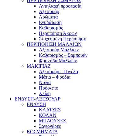
ΠΕΡΙΠΟΙΗΣΗ ΣΩΜΑΤΟΣ
Αντηλιακή προστασία
Αξεσουάρ
Αρώματα
Ενυδάτωση
Καθαρισμός
Περιποίηση Άκρων
Στοχευμένη Περιποίηση
ΠΕΡΙΠΟΙΗΣΗ ΜΑΛΛΙΩΝ
Αξεσουάρ Μαλλιών
Καθαρισμός – Σαμπουάν
Φροντίδα Μαλλιών
ΜΑΚΙΓΙΑΖ
Αξεσουάρ – Πινέλα
Μάτια – Φρύδια
Νύχια
Πρόσωπο
Χείλη
ΕΝΔΥΣΗ-ΑΞΕΣΟΥΑΡ
ΕΝΔΥΣΗ
ΚΑΛΤΣΕΣ
ΚΟΛΑΝ
ΜΠΛΟΥΖΕΣ
Σαγιονάρες
ΚΟΣΜΗΜΑΤΑ