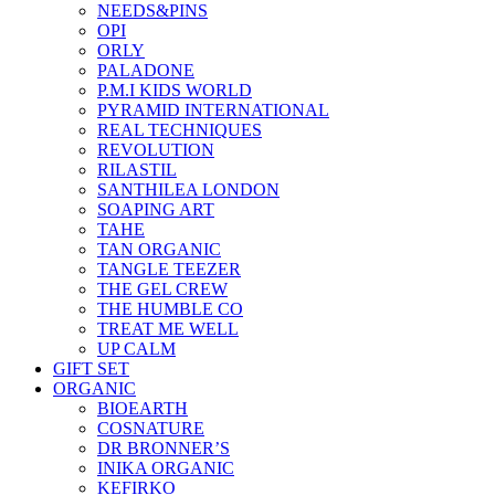
NEEDS&PINS
OPI
ORLY
PALADONE
P.M.I KIDS WORLD
PYRAMID INTERNATIONAL
REAL TECHNIQUES
REVOLUTION
RILASTIL
SANTHILEA LONDON
SOAPING ART
TAHE
TAN ORGANIC
TANGLE TEEZER
THE GEL CREW
THE HUMBLE CO
TREAT ME WELL
UP CALM
GIFT SET
ORGANIC
BIOEARTH
COSNATURE
DR BRONNER’S
INIKA ORGANIC
KEFIRKO