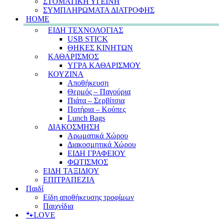
ΣΤΟΜΑΤΙΚΗ ΥΓΕΙΝΗ
ΣΥΜΠΛΗΡΩΜΑΤΑ ΔΙΑΤΡΟΦΗΣ
HOME
ΕΙΔΗ ΤΕΧΝΟΛΟΓΙΑΣ
USB STICK
ΘΗΚΕΣ ΚΙΝΗΤΩΝ
ΚΑΘΑΡΙΣΜΟΣ
ΥΓΡΑ ΚΑΘΑΡΙΣΜΟΥ
ΚΟΥΖΙΝΑ
Αποθήκευση
Θερμός – Παγούρια
Πιάτα – Σερβίτσια
Ποτήρια – Κούπες
Lunch Bags
ΔΙΑΚΟΣΜΗΣΗ
Αρωματικά Χώρου
Διακοσμητικά Χώρου
ΕΙΔΗ ΓΡΑΦΕΙΟΥ
ΦΩΤΙΣΜΟΣ
ΕΙΔΗ ΤΑΞΙΔΙΟΥ
ΕΠΙΤΡΑΠΕΖΙΑ
Παιδί
Είδη αποθήκευσης τροφίμων
Παιχνίδια
🐾LOVE