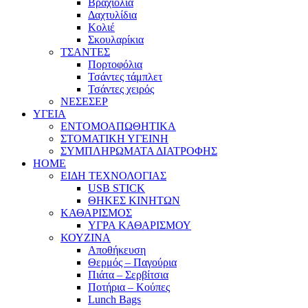
Βραχιόλια
Δαχτυλίδια
Κολιέ
Σκουλαρίκια
ΤΣΑΝΤΕΣ
Πορτοφόλια
Τσάντες τάμπλετ
Τσάντες χειρός
ΝΕΣΕΣΕΡ
ΥΓΕΙΑ
ΕΝΤΟΜΟΑΠΩΘΗΤΙΚΑ
ΣΤΟΜΑΤΙΚΗ ΥΓΕΙΝΗ
ΣΥΜΠΛΗΡΩΜΑΤΑ ΔΙΑΤΡΟΦΗΣ
HOME
ΕΙΔΗ ΤΕΧΝΟΛΟΓΙΑΣ
USB STICK
ΘΗΚΕΣ ΚΙΝΗΤΩΝ
ΚΑΘΑΡΙΣΜΟΣ
ΥΓΡΑ ΚΑΘΑΡΙΣΜΟΥ
ΚΟΥΖΙΝΑ
Αποθήκευση
Θερμός – Παγούρια
Πιάτα – Σερβίτσια
Ποτήρια – Κούπες
Lunch Bags