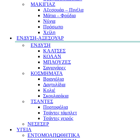
ΜΑΚΙΓΙΑΖ
Αξεσουάρ – Πινέλα
Μάτια – Φρύδια
Νύχια
Πρόσωπο
Χείλη
ΕΝΔΥΣΗ-ΑΞΕΣΟΥΑΡ
ΕΝΔΥΣΗ
ΚΑΛΤΣΕΣ
ΚΟΛΑΝ
ΜΠΛΟΥΖΕΣ
Σαγιονάρες
ΚΟΣΜΗΜΑΤΑ
Βραχιόλια
Δαχτυλίδια
Κολιέ
Σκουλαρίκια
ΤΣΑΝΤΕΣ
Πορτοφόλια
Τσάντες τάμπλετ
Τσάντες χειρός
ΝΕΣΕΣΕΡ
ΥΓΕΙΑ
ΕΝΤΟΜΟΑΠΩΘΗΤΙΚΑ