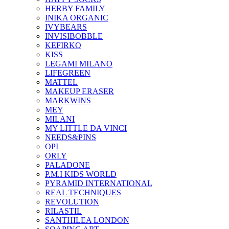
HERBY FAMILY
INIKA ORGANIC
IVYBEARS
INVISIBOBBLE
KEFIRKO
KISS
LEGAMI MILANO
LIFEGREEN
MATTEL
MAKEUP ERASER
MARKWINS
MEY
MILANI
MY LITTLE DA VINCI
NEEDS&PINS
OPI
ORLY
PALADONE
P.M.I KIDS WORLD
PYRAMID INTERNATIONAL
REAL TECHNIQUES
REVOLUTION
RILASTIL
SANTHILEA LONDON