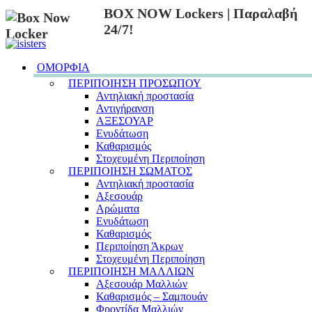
BOX NOW Lockers | Παραλαβή
24/7!
ΟΜΟΡΦΙΑ
ΠΕΡΙΠΟΙΗΣΗ ΠΡΟΣΩΠΟΥ
Αντηλιακή προστασία
Αντιγήρανση
ΑΞΕΣΟΥΑΡ
Ενυδάτωση
Καθαρισμός
Στοχευμένη Περιποίηση
ΠΕΡΙΠΟΙΗΣΗ ΣΩΜΑΤΟΣ
Αντηλιακή προστασία
Αξεσουάρ
Αρώματα
Ενυδάτωση
Καθαρισμός
Περιποίηση Άκρων
Στοχευμένη Περιποίηση
ΠΕΡΙΠΟΙΗΣΗ ΜΑΛΛΙΩΝ
Αξεσουάρ Μαλλιών
Καθαρισμός – Σαμπουάν
Φροντίδα Μαλλιών